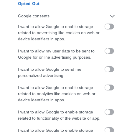
Opted Out
azon, hogy mennyivel egyszerűbb volt a dolgom
velük, mint mondjuk Ervinnel. Ha semmi mást nem
Google consents
csinálok, csak figyelem őket, az megnyugtató. A
gyerek nem tud rosszul működni a színpadon. Ő
I want to allow Google to enable storage
mindig az, aki. Azt mondják neki, hogy most legyél
related to advertising like cookies on web or
dühös, akkor ő dühös lesz rám, és kész. Ez annyira
device identifiers in apps.
megható! Többnyire könnyű velük, persze néha kell
hozzájuk türelem, pláne, amikor egyszerre hárman
I want to allow my user data to be sent to
vannak bent. Kicsit túráztatva vagyunk – mindent
Google for online advertising purposes.
háromszor kell próbálni.
I want to allow Google to send me
personalized advertising.
I want to allow Google to enable storage
related to analytics like cookies on web or
device identifiers in apps.
I want to allow Google to enable storage
related to functionality of the website or app.
I want to allow Google to enable storage