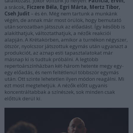
találkozást. Jókor voltunk jó helyen:
Patrícia, Ervin,
a srácok
, Ficzere Béla, Egri Márta, Mertz Tibor,
Cseh Judit
– és én. Még nem tartunk a munkánk
végén, de annak már most örülök, hogy bemutató
után sorozatban játsszuk az előadást. Így később is
alakíthatjuk, változtathatjuk, a nézők reakciói
alapján. A Krétakörben, amikor a turnékon négyszer,
ötször, nyolcszor játszottuk egymás után ugyanazt a
produkciót, az aznap esti tapasztalatokat már
másnap ki is tudtuk próbálni. A legtöbb
repertoárszínházban két-három hetente megy egy-
egy előadás, és nem feltétlenül többször egymás
után. Ott szinte lehetetlen ilyen módon reagálni. Mi
ezt most megtehetjük. A nézők előtt ugyanis
koncentráltabbak a színészek, sok minden csak
előttük derül ki.