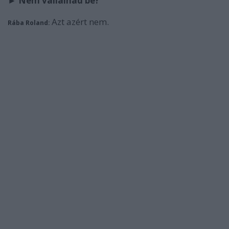
► Nem vállalnád be?
Azt azért nem.
Rába Roland: