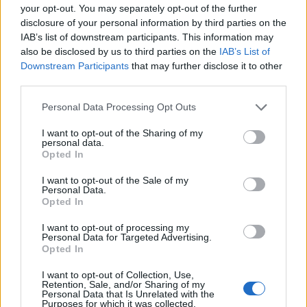
Kovács Patrícia próba közben
your opt-out. You may separately opt-out of the further
disclosure of your personal information by third parties on the
Rába Roland:
Igyekeztünk elkerülni, hogy lila köd
IAB’s list of downstream participants. This information may
legyen a dologból. De az ember a próbafolyamat
also be disclosed by us to third parties on the
IAB’s List of
bizonyos szakaszában vak lesz a saját munkáját
Downstream Participants
that may further disclose it to other
third parties.
illetően. Ezért várom nagyon, hogy elkezdjünk nézők
előtt játszani. Nem gondoljuk azt, hogy minden úgy
Please note that this website/app uses one or more Google
Personal Data Processing Opt Outs
jó, ahogy az első előadásig kialakul - biztos, hogy
services and may gather and store information including but
utána is alakulni fog az előadás.
not limited to your visit or usage behaviour. You may click to
I want to opt-out of the Sharing of my
personal data.
grant or deny consent to Google and its third-party tags to
Opted In
► Az Orlai Produkció előadásainak szériáit
use your data for below specified purposes in below Google
elnézve, erre lesz néhány évetek.
consent section.
I want to opt-out of the Sale of my
Personal Data.
Rába Roland:
Ezt bízzuk a nézőkre. Ha hosszú
Opted In
szériánk lesz, akkor jön majd a következő feladat:
I want to opt-out of processing my
egy ponton megint próbálni kell, mert kiöregednek a
Personal Data for Targeted Advertising.
most nyolcéves fiúk.
Opted In
► Milyen volt a gyerekekkel dolgozni?
I want to opt-out of Collection, Use,
Retention, Sale, and/or Sharing of my
Personal Data that Is Unrelated with the
Érdekes... Épp most gondolkodtam
Purposes for which it was collected.
Kovács Patrícia: