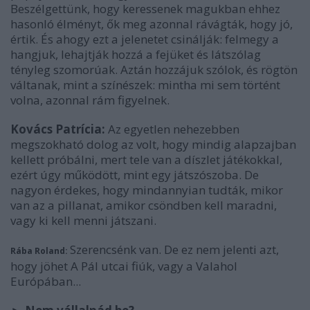
Beszélgettünk, hogy keressenek magukban ehhez
hasonló élményt, ők meg azonnal rávágták, hogy jó,
értik. És ahogy ezt a jelenetet csinálják: felmegy a
hangjuk, lehajtják hozzá a fejüket és látszólag
tényleg szomorúak. Aztán hozzájuk szólok, és rögtön
váltanak, mint a színészek: mintha mi sem történt
volna, azonnal rám figyelnek.
Kovács Patrícia:
Az egyetlen nehezebben
megszokható dolog az volt, hogy mindig alapzajban
kellett próbálni, mert tele van a díszlet játékokkal,
ezért úgy működött, mint egy játszószoba. De
nagyon érdekes, hogy mindannyian tudták, mikor
van az a pillanat, amikor csöndben kell maradni,
vagy ki kell menni játszani.
Szerencsénk van. De ez nem jelenti azt,
Rába Roland:
hogy jöhet A Pál utcai fiúk, vagy a Valahol
Európában...