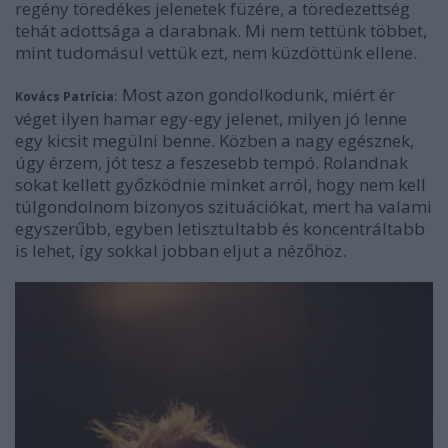
regény töredékes jelenetek füzére, a töredezettség
tehát adottsága a darabnak. Mi nem tettünk többet,
mint tudomásul vettük ezt, nem küzdöttünk ellene.
Most azon gondolkodunk, miért ér
Kovács Patrícia:
véget ilyen hamar egy-egy jelenet, milyen jó lenne
egy kicsit megülni benne. Közben a nagy egésznek,
úgy érzem, jót tesz a feszesebb tempó. Rolandnak
sokat kellett győzködnie minket arról, hogy nem kell
túlgondolnom bizonyos szituációkat, mert ha valami
egyszerűbb, egyben letisztultabb és koncentráltabb
is lehet, így sokkal jobban eljut a nézőhöz.