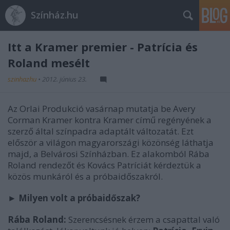
Színház.hu
Itt a Kramer premier - Patrícia és
Roland mesélt
szinhazhu
•
2012. június 23.
Az Orlai Produkció vasárnap mutatja be Avery
Corman Kramer kontra Kramer című regényének a
szerző által színpadra adaptált változatát. Ezt
először a világon magyarországi közönség láthatja
majd, a Belvárosi Színházban. Ez alakomból Rába
Roland rendezőt és Kovács Patríciát kérdeztük a
közös munkáról és a próbaidőszakról.
► Milyen volt a próbaidőszak?
Rába Roland:
Szerencsésnek érzem a csapattal való