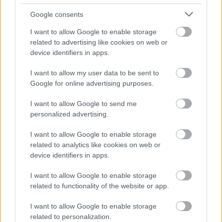
Horváth-darab átdolgozott változatában Alfonz
szerepe. Hogyan érezte magát a
Google consents
"hit.remény.szeretet" kissé groteszk világában?
I want to allow Google to enable storage
- Az előző évadban az volt a legkedvesebb szerepem,
related to advertising like cookies on web or
sokszor és sok helyen játszottuk
Lena Stam
mal, aki
device identifiers in apps.
akkor lett az évad legjobb színésze. Előadtuk
osztályteremben, lépcsőházban, aulában. Az volt a
I want to allow my user data to be sent to
varázsa, hogy mindig más volt a szituáció, sok volt
Google for online advertising purposes.
az interakció a diákokkal, érdekes volt tapasztalni,
hogyan reagál a közönség.
I want to allow Google to send me
- Van, amit nagyon szívesen színpadra vitt
personalized advertising.
volna?
- Szívesen játszanék el egyszer egy nagyon gonosz
I want to allow Google to enable storage
szerepet, például
Jagó
t.
related to analytics like cookies on web or
- A DBU-ban több rendezővel dolgozhatott,
device identifiers in apps.
a színház rendezője, a Temesvárról érkezett
I want to allow Google to enable storage
Florin Gabriel Ionescu és az osztrák Verena Koch
related to functionality of the website or app.
két külön világból jött Szekszárdra.
- A két megközelítés különbözik, de a sokrétűség
I want to allow Google to enable storage
ötvözete adja az összképet.
Florin
alig beszél
related to personalization.
magyarul. Németül játszunk, ő románul vagy