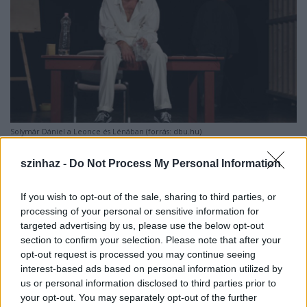
Solymár Dániel a Leonce és Lénában (forrás: dbu.hu)
- Amit tanulhatott volna a tanodában, a színpadon sajátította el?
szinhaz -
Do Not Process My Personal Information
- Mindenképpen rengeteget tanultam a hat évad
alatt, sokkal többet, mint egy színitanodában. Itt az
If you wish to opt-out of the sale, sharing to third parties, or
egyik munkafolyamatból a másikba ugrik át az
processing of your personal or sensitive information for
ember, több darabot próbál egyszerre. Egy
targeted advertising by us, please use the below opt-out
iskolában ez nem fordul elő. A tanodában nagyon jó
section to confirm your selection. Please note that after your
tanáraim voltak, de a szüleim nem tudtak anyagilag
opt-out request is processed you may continue seeing
támogatni, éjszakánként dolgoztam azért, hogy
interest-based ads based on personal information utilized by
nappal iskolába járhassak. Most is úgy gondolom,
us or personal information disclosed to third parties prior to
hogy a színész képzettség megszerzése nem
your opt-out. You may separately opt-out of the further