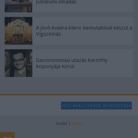
jubileumi előadás
A jövő évadra kilenc bemutatóval készül a
Vígszínház
Gasztronómiai utazás Karinthy
koponyája körül
SÜTI BEÁLLÍTÁSOK MÓDOSÍTÁSA
mobil
|
teljes