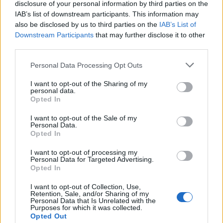
feltétlenül szükséges.
disclosure of your personal information by third parties on the
IAB’s list of downstream participants. This information may
- Tucatnyi szerep van ön mögött a DBU-ban, a Kastner-
also be disclosed by us to third parties on the
IAB’s List of
gyermekdarabtól kezdve klasszikusokon át az említett Ernst
Downstream Participants
that may further disclose it to other
Pichler Wallenbergjéig. Melyik a legemlékezetesebb alakítása?
third parties.
- Ebben az évadban a Büchner-darab, a
Leonce és Léna
címszerepe volt a kedvencem. Egyrészt a főszerep
Please note that this website/app uses one or more Google
Personal Data Processing Opt Outs
miatt, másrészt sok lehetőség van benne arra, hogy
services and may gather and store information including but
megmutassa magát az ember: a herceg egyik
not limited to your visit or usage behaviour. You may click to
I want to opt-out of the Sharing of my
personal data.
pillanatban rezignált, másik percben nagyon
grant or deny consent to Google and its third-party tags to
Opted In
boldog. Amikor próbáltuk, a magánéleti dolgaim
use your data for below specified purposes in below Google
consent section.
sem úgy alakultak, ahogy szerettem volna. A
I want to opt-out of the Sale of my
Personal Data.
magánélet segített építeni a szerepet, a szerep pedig
Opted In
segített abban, hogy megoldódjanak a
gondjaim.
nek nem egyszerű a
Georg Büchner
I want to opt-out of processing my
Personal Data for Targeted Advertising.
nyelvezete, nem olvastam a magyar fordítást, de
Opted In
biztosan abban is elég nyakatekert mondatok
vannak. Érdekes volt megbirkózni a szöveggel, úgy
I want to opt-out of Collection, Use,
tűnik, sikerült.
Retention, Sale, and/or Sharing of my
Personal Data that Is Unrelated with the
Purposes for which it was collected.
- Korábbi sikeres alakítása volt az Ödön von
Opted Out