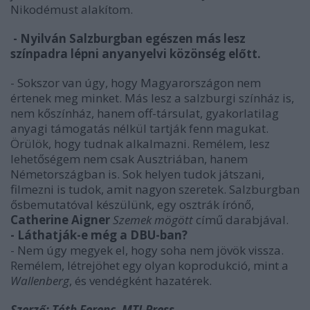
Nikodémust alakítom.
- Nyilván Salzburgban egészen más lesz
színpadra lépni anyanyelvi közönség előtt.
- Sokszor van úgy, hogy Magyarországon nem
értenek meg minket. Más lesz a salzburgi színház is,
nem kőszínház, hanem off-társulat, gyakorlatilag
anyagi támogatás nélkül tartják fenn magukat.
Örülök, hogy tudnak alkalmazni. Remélem, lesz
lehetőségem nem csak Ausztriában, hanem
Németországban is. Sok helyen tudok játszani,
filmezni is tudok, amit nagyon szeretek. Salzburgban
ősbemutatóval készülünk, egy osztrák írónő,
Catherine Aigner
Szemek mögött
című darabjával.
- Láthatják-e még a DBU-ban?
- Nem úgy megyek el, hogy soha nem jövök vissza.
Remélem, létrejöhet egy olyan koprodukció, mint a
Wallenberg
, és vendégként hazatérek.
Szerző: Tóth Ferenc, MTI-Press