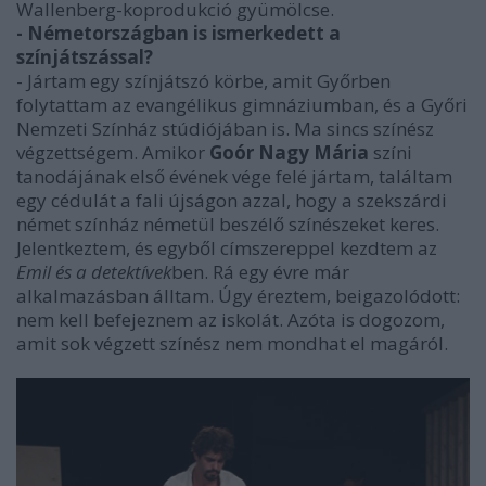
Wallenberg-koprodukció gyümölcse.
- Németországban is ismerkedett a
színjátszással?
- Jártam egy színjátszó körbe, amit Győrben
folytattam az evangélikus gimnáziumban, és a Győri
Nemzeti Színház stúdiójában is. Ma sincs színész
végzettségem. Amikor
Goór Nagy Mária
színi
tanodájának első évének vége felé jártam, találtam
egy cédulát a fali újságon azzal, hogy a szekszárdi
német színház németül beszélő színészeket keres.
Jelentkeztem, és egyből címszereppel kezdtem az
Emil és a detektívek
ben. Rá egy évre már
alkalmazásban álltam. Úgy éreztem, beigazolódott:
nem kell befejeznem az iskolát. Azóta is dogozom,
amit sok végzett színész nem mondhat el magáról.