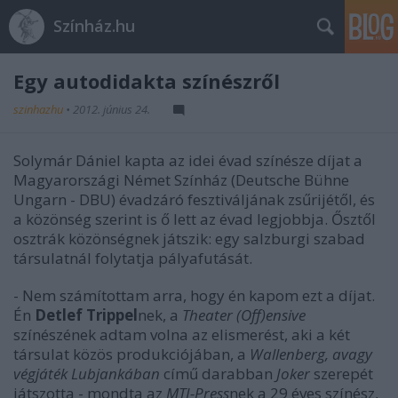
Színház.hu
Egy autodidakta színészről
szinhazhu
•
2012. június 24.
Solymár Dániel kapta az idei évad színésze díjat a
Magyarországi Német Színház (Deutsche Bühne
Ungarn - DBU) évadzáró fesztiváljának zsűrijétől, és
a közönség szerint is ő lett az évad legjobbja. Ősztől
osztrák közönségnek játszik: egy salzburgi szabad
társulatnál folytatja pályafutását.
- Nem számítottam arra, hogy én kapom ezt a díjat.
Én
Detlef Trippel
nek, a
Theater (Off)ensive
színészének adtam volna az elismerést, aki a két
társulat közös produkciójában, a
Wallenberg, avagy
végjáték Lubjankában
című darabban
Joker
szerepét
játszotta - mondta az
MTI-Press
nek a 29 éves színész,