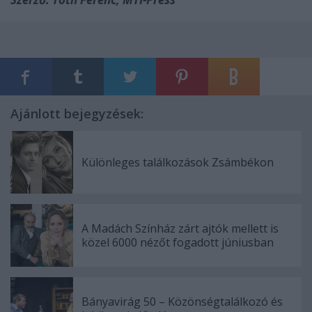
Ajánlott bejegyzések:
Különleges találkozások Zsámbékon
A Madách Színház zárt ajtók mellett is
közel 6000 nézőt fogadott júniusban
Bányavirág 50 – Közönségtalálkozó és