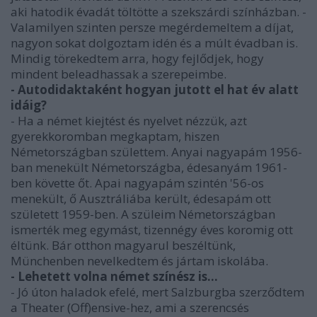
aki hatodik évadát töltötte a szekszárdi színházban. -
Valamilyen szinten persze megérdemeltem a díjat,
nagyon sokat dolgoztam idén és a múlt évadban is.
Mindig törekedtem arra, hogy fejlődjek, hogy
mindent beleadhassak a szerepeimbe.
- Autodidaktaként hogyan jutott el hat év alatt
idáig?
- Ha a német kiejtést és nyelvet nézzük, azt
gyerekkoromban megkaptam, hiszen
Németországban születtem. Anyai nagyapám 1956-
ban menekült Németországba, édesanyám 1961-
ben követte őt. Apai nagyapám szintén '56-os
menekült, ő Ausztráliába került, édesapám ott
született 1959-ben. A szüleim Németországban
ismerték meg egymást, tizennégy éves koromig ott
éltünk. Bár otthon magyarul beszéltünk,
Münchenben nevelkedtem és jártam iskolába.
- Lehetett volna német színész is...
- Jó úton haladok efelé, mert Salzburgba szerződtem
a Theater (Off)ensive-hez, ami a szerencsés