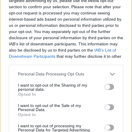
targeted advertising by us, please use the below opt-out
környék rendőrfőnökébe, közvetlen szomszédaik az
section to confirm your selection. Please note that after your
orosz maffia megbízásából kémkednek utánuk, s
opt-out request is processed you may continue seeing
mindezek fejébe az évszázad nagy fogására készül
interest-based ads based on personal information utilized by
az FBI. Ebben a zavaros, bűnökkel terhelt
us or personal information disclosed to third parties prior to
környezetben nem csoda, ha konfliktusok születnek,
your opt-out. You may separately opt-out of the further
ha be nem teljesült vágyak szomorú könnyeket
disclosure of your personal information by third parties on the
csalnak fiatal lányok szemébe" - olvasható a darab
IAB’s list of downstream participants. This information may
ismertetőjében.
also be disclosed by us to third parties on the
IAB’s List of
Downstream Participants
that may further disclose it to other
third parties.
Please note that this website/app uses one or more Google
Personal Data Processing Opt Outs
services and may gather and store information including but
not limited to your visit or usage behaviour. You may click to
I want to opt-out of the Sharing of my
personal data.
grant or deny consent to Google and its third-party tags to
Opted In
use your data for below specified purposes in below Google
consent section.
I want to opt-out of the Sale of my
Personal Data.
Opted In
I want to opt-out of processing my
Personal Data for Targeted Advertising.