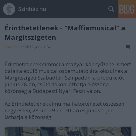
Színház.hu
Érinthetetlenek - "Maffiamusical" a
Margitszigeten
szinhazhu
•
2012. június 24.
Érinthetetlenek címmel a magyar könnyűzene ismert
dalaira épülő musical ősbemutatójára készülnek a
Margitszigeti Szabadtéri Színpadon; a produkciót
június 28-án, csütörtökön láthatja először a
közönség a Budapesti Nyári Fesztiválon.
Az Érinthetetlenek című maffiatörténetet összesen
négy estén, 28-án, 29-én, 30-án és július 1-jén
láthatja a közönség.