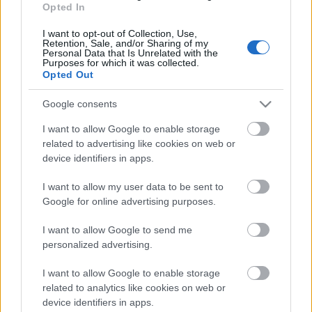
Opted In
I want to opt-out of Collection, Use,
Retention, Sale, and/or Sharing of my
Personal Data that Is Unrelated with the
Purposes for which it was collected.
Opted Out
Mint írják, a több mint 200 négyzetméternyi LED-fal,
70 intelligens robotlámpa, különleges hangi és
Google consents
pirotechnikai hatásokon kívül 24 táncos, 14-tagú
élőzenekar és 13 színész garantálja a nyáresti
I want to allow Google to enable storage
szórakozást a Margitszigeti Szabadtéri Színpadon.
related to advertising like cookies on web or
Az előadásban a maffiafőnök szerepében
Egyházi
device identifiers in apps.
Géza
, rendőrfőnökként
Magyar Bálint,
Hanna
szerepében
Andrádi Zsanett
látható, emellett
I want to allow my user data to be sent to
Fehér Adrienn, Józsa Imre, Fekete Linda, Gerner
Google for online advertising purposes.
Csaba, Pálfalvy Attila, Békefi László és Trokán
I want to allow Google to send me
Anna
játszik a darabban. A hangszerelés
Czomba
personalized advertising.
Imre
munkája. A produkció rendezője Simon Kornél.
Mint az MTI-hez eljuttatott közleményben áll: az
I want to allow Google to enable storage
alkotók remélik, hogy a musicalt ősztől
related to analytics like cookies on web or
kőszínházban is láthatja a közönség.
device identifiers in apps.
A bemutató különlegessége, hogy Andrádi Zsanett