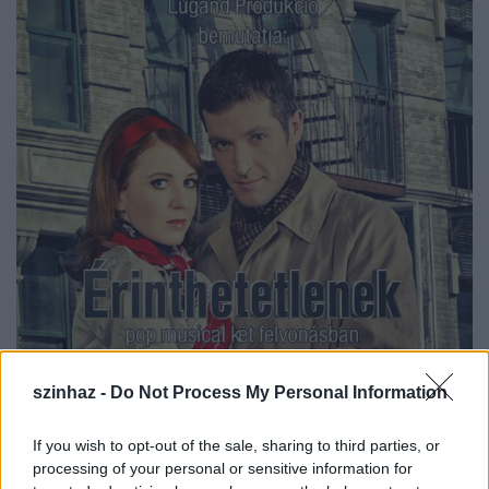
szinhaz -
Do Not Process My Personal Information
A darab története szerint "az 1960-as évek elején
If you wish to opt-out of the sale, sharing to third parties, or
Amerikában egy kedves maffiacsalád válságba
processing of your personal or sensitive information for
kerül. A családfő jó útra tér, lányuk szerelmes lesz a