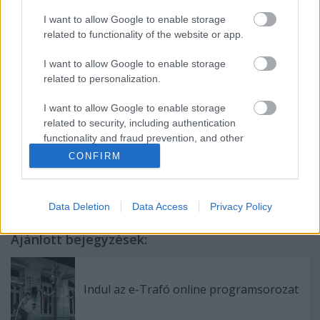
ezúttal nemcsak a női főszerepet alakítja, hanem a
I want to allow Google to enable storage
produkció társproducere is. A fiatal színésznőt A
related to functionality of the website or app.
vámpírok bálja című musicalben Sarah szerepében
ismerhette meg a közönség. Azóta a Centrál Színház
I want to allow Google to enable storage
több zenés darabjának főszereplője, legutóbb a
related to personalization.
Robin Hood című zenés játékban játszott.
Simon Kornél
színész A hangvilla titka című
I want to allow Google to enable storage
mesejáték színre állításával debütált rendezőként, a
related to security, including authentication
darab a Centrál Színház műsorán szerepel.
functionality and fraud prevention, and other
user protection.
CONFIRM
Data Deletion
Data Access
Privacy Policy
Ajánlott bejegyzések:
Indul az e-Trafó online programsorozat