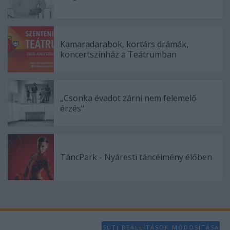
Kamaradarabok, kortárs drámák,
koncertszínház a Teátrumban
„Csonka évadot zárni nem felemelő
érzés"
TáncPark - Nyáresti táncélmény élőben
SÜTI BEÁLLÍTÁSOK MÓDOSÍTÁSA