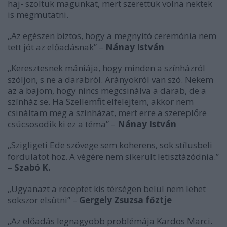
haj- szoltuk magunkat, mert szerettük volna nektek
is megmutatni.
„Az egészen biztos, hogy a megnyitó ceremónia nem
tett jót az előadásnak” –
Nánay István
„Keresztesnek mániája, hogy minden a színházról
szóljon, s ne a darabról. Arányokról van szó. Nekem
az a bajom, hogy nincs megcsinálva a darab, de a
színház se. Ha Szellemfit elfelejtem, akkor nem
csináltam meg a színházat, mert erre a szereplőre
csúcsosodik ki ez a téma” –
Nánay István
„Szigligeti Ede szövege sem koherens, sok stílusbeli
fordulatot hoz. A végére nem sikerült letisztázódnia.”
–
Szabó K.
„Ugyanazt a receptet kis térségen belül nem lehet
sokszor elsütni” –
Gergely Zsuzsa főztje
„Az előadás legnagyobb problémája Kardos Marci.