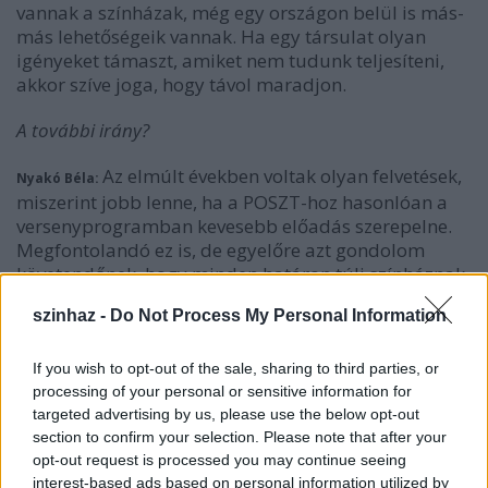
vannak a színházak, még egy országon belül is más-
más lehetőségeik vannak. Ha egy társulat olyan
igényeket támaszt, amiket nem tudunk teljesíteni,
akkor szíve joga, hogy távol maradjon.
A további irány?
Az elmúlt években voltak olyan felvetések,
Nyakó Béla:
miszerint jobb lenne, ha a POSZT-hoz hasonlóan a
versenyprogramban kevesebb előadás szerepelne.
Megfontolandó ez is, de egyelőre azt gondolom
követendőnek, hogy minden határon túli színháznak
adjunk bemutatkozási lehetőséget. Egyébként azzal,
szinhaz -
Do Not Process My Personal Information
hogy a fesztivál megnevezéséből kikerült a határon
túli jelző, én a mai napig nem értek egyet. Nem
tartom pejoratívnak a kifejezést, mert a
If you wish to opt-out of the sale, sharing to third parties, or
közigazgatási határok továbbra is megmaradnak,
processing of your personal or sensitive information for
targeted advertising by us, please use the below opt-out
illetve ezek a színházak nem magyarországi
section to confirm your selection. Please note that after your
fenntartásúak. A névváltozás semmiképp nem jelent
opt-out request is processed you may continue seeing
profilváltást, ez a fesztivál mindig is a határon túli
interest-based ads based on personal information utilized by