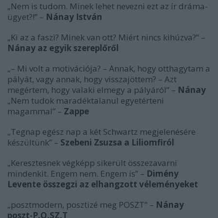
„Nem is tudom. Minek lehet nevezni ezt az ír dráma-
ügyet?!” –
Nánay István
„Ki az a faszi? Minek van ott? Miért nincs kihúzva?” –
Nánay az egyik szereplőről
„– Mi volt a motivációja? – Annak, hogy otthagytam a
pályát, vagy annak, hogy visszajöttem? – Azt
megértem, hogy valaki elmegy a pályáról” –
Nánay
„Nem tudok maradéktalanul egyetérteni
magammal” –
Zappe
„Tegnap egész nap a két Schwartz megjelenésére
készültünk” –
Szebeni Zsuzsa a Liliomfiról
„Keresztesnek végképp sikerült összezavarni
mindenkit. Engem nem. Engem is” –
Dimény
Levente összegzi az elhangzott véleményeket
„posztmodern, posztizé meg POSZT” –
Nánay
poszt-P.O.SZ.T