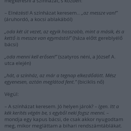
megkeresni a színházat, s közben:
– Elnézést! A színházat keresem...
„az messze van!”
(áruhordó, a kocsi ablakából)
„oda két út vezet, az egyik hosszabb, mint a másik, és a
kettő is messze van egymástól”
(háza előtt gereblyélő
bácsi)
„oda menni kell erősen!”
(szatyros néni, a József A.
utca elején)
„hát, a színház, az már a tegnap elkezdődött. Mész
egyenesen, aztán meglátod fent.”
(biciklis nő)
Végül:
– A színházat keresem. Jó helyen járok?
– Igen. Itt a
kék kerítés végén be, s egyből neki fogsz menni. –
mondja egy kapus bácsi, de csak akkor nyugodtam
meg, mikor megláttam a bihari rendszámtáblákat.