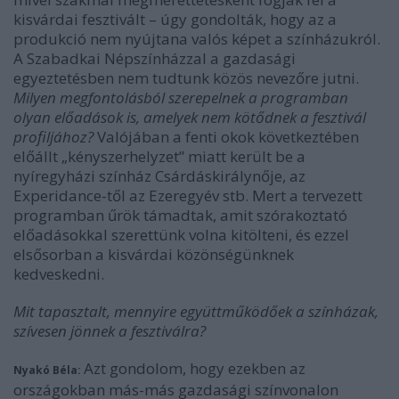
kisvárdai fesztivált – úgy gondolták, hogy az a
produkció nem nyújtana valós képet a színházukról.
A Szabadkai Népszínházzal a gazdasági
egyeztetésben nem tudtunk közös nevezőre jutni.
Milyen megfontolásból szerepelnek a programban
olyan előadások is, amelyek nem kötődnek a fesztivál
profiljához?
Valójában a fenti okok következtében
előállt „kényszerhelyzet” miatt került be a
nyíregyházi színház Csárdáskirálynője, az
Experidance-től az Ezeregyév stb. Mert a tervezett
programban űrök támadtak, amit szórakoztató
előadásokkal szerettünk volna kitölteni, és ezzel
elsősorban a kisvárdai közönségünknek
kedveskedni.
Mit tapasztalt, mennyire együttműködőek a színházak,
szívesen jönnek a fesztiválra?
Azt gondolom, hogy ezekben az
Nyakó Béla:
országokban más-más gazdasági színvonalon