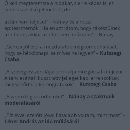
Ő kell megteremtse a hidakat, s erre képes is, ez
kiderül az első jelenetből, de
aztán nem teljesül” – Nánay és a rossz
építészmérnök „Ha én azt látom, hogy rákészülnek
az ötletre, akkor az ötlet nem működik” – Nánay
„Gemza jól érzi a mozdulatok megkomponálását,
hogy se hétköznapi, se míves ne legyen” –
Kutszegi
Csaba
„A szöveg esszenciáját próbálja mozgással kifejezni.
A tánc ezáltal illusztratív jelleget kap, erre szoktak
megsértődni a koreográfusok” –
Kutszegi Csaba
„Asszem fogok tudni ütni” –
Nánay a szakmaik
moderálásáról
„Tíz évvel ezelőtt jóval fiatalabb voltam, mint most” –
Léner András az idő múlásáról