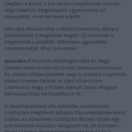
meglesz a kiírás, s bár kicsit szkeptikusak voltunk,
végül sikerült megpályázni ugyanazokat az
összegeket, mint két évvel ezelőtt.
Idén újra játszani lehet a Rákóczi teremben, illetve a
főiskolásokat is meghívták megint. Új színházak is
megjelentek a palettán. Néhányan ugyanakkor
távolmaradtak. Mi az oka ennek?
A fesztivál elsődleges célja az, hogy
Nyakó Béla:
minden határon túli kőszínház bemutatkozhasson.
Az utóbbi időben jelentek meg új színházi csoportok,
akiket szívesen látunk; az idén külön öröm
számomra, hogy a frissen alakult Zentai Magyar
Kamaraszínház bemutatkozik itt.
A távolmaradások oka többféle: a komáromi
színházból meghívott előadás főszereplőjének eltört
a lába, az udvarhelyi színháztól Bicskei István egy
szórakoztató előadást válogatott be, ők azonban –
mivel szakmai megmérettetésként fogják fel a