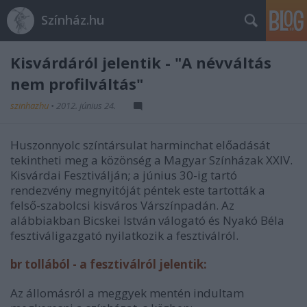
Színház.hu
Kisvárdáról jelentik - "A névváltás
nem profilváltás"
szinhazhu
•
2012. június 24.
Huszonnyolc színtársulat harminchat előadását
tekintheti meg a közönség a Magyar Színházak XXIV.
Kisvárdai Fesztiválján; a június 30-ig tartó
rendezvény megnyitóját péntek este tartották a
felső-szabolcsi kisváros Várszínpadán. Az
alábbiakban Bicskei István válogató és Nyakó Béla
fesztiváligazgató nyilatkozik a fesztiválról.
br tollából - a fesztiválról jelentik:
Az állomásról a meggyek mentén indultam