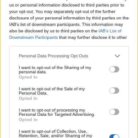
színházaké volt, és az is marad.
us or personal information disclosed to third parties prior to
your opt-out. You may separately opt-out of the further
disclosure of your personal information by third parties on the
IAB’s list of downstream participants. This information may
also be disclosed by us to third parties on the
IAB’s List of
Downstream Participants
that may further disclose it to other
third parties.
Please note that this website/app uses one or more Google
Personal Data Processing Opt Outs
services and may gather and store information including but
not limited to your visit or usage behaviour. You may click to
I want to opt-out of the Sharing of my
personal data.
grant or deny consent to Google and its third-party tags to
Opted In
use your data for below specified purposes in below Google
consent section.
I want to opt-out of the Sale of my
Personal Data.
Opted In
Bicskei István válogató a fesztiválról:
I want to opt-out of processing my
"Elsősorban az volt a szempont, hogy minden
Personal Data for Targeted Advertising.
határon túli színháztól hívjunk produkciót.
Opted In
Törekedtem arra, hogy az évad lehető legjobb
I want to opt-out of Collection, Use,
előadásai legyenek itt, de ezt nyilván nem lehet
Retention, Sale, and/or Sharing of my