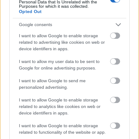
maradéktalanul teljesíteni. Ez több tényezőtől is
Personal Data that Is Unrelated with the
Purposes for which it was collected.
függ: hogy beférjen valamelyik kisvárdai
Opted Out
játszóhelyre, és hogy a társulat hajlandó legyen
eljönni. Voltak olyan előadások, amit azért
Google consents
mondtunk vissza, mert a színház túlzott anyagi
I want to allow Google to enable storage
elvárásait nem tudtunk teljesíteni. A színházak
related to advertising like cookies on web or
ajánlásait sem feltétlenül fogadtuk el; az idén
device identifiers in apps.
például a Tanyaszínház nincs itt, mert a Vízkereszt
vagy bánom is én előadásukat nem találtam olyan
I want to allow my user data to be sent to
szintűnek, hogy meghívjuk. Ugyanakkor a szabadkai
Google for online advertising purposes.
Kosztolányi Színház két előadással is szerepel, mert
az Éljen a szerelem! mellett a Dogs and drugs olyan
I want to allow Google to send me
fontos, edukatív hatású problémát dolgoz fel, amit
personalized advertising.
úgy gondolom, hogy mindenképp meg kell mutatni
a közönségnek. A POSZT keretein belül is
I want to allow Google to enable storage
válogattam, és a határon túliak előadásait meg
related to analytics like cookies on web or
kellett néznem, ezért alakult így, hogy egyedül
device identifiers in apps.
válogattam, bár legtöbbször Nyakó Béla fesztivál-
igazgató is elkísért. Gondoltunk a közönségre is, nem
I want to allow Google to enable storage
csak a szakmára, hiszen nem a zsűrinek szerveződik
related to functionality of the website or app.