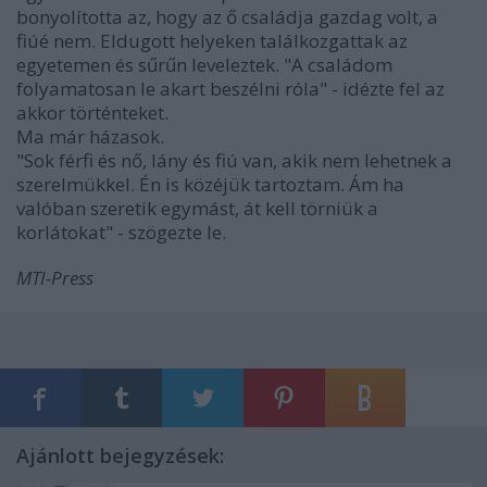
bonyolította az, hogy az ő családja gazdag volt, a
fiúé nem. Eldugott helyeken találkozgattak az
egyetemen és sűrűn leveleztek. "A családom
folyamatosan le akart beszélni róla" - idézte fel az
akkor történteket.
Ma már házasok.
"Sok férfi és nő, lány és fiú van, akik nem lehetnek a
szerelmükkel. Én is közéjük tartoztam. Ám ha
valóban szeretik egymást, át kell törniük a
korlátokat" - szögezte le.
MTI-Press
Ajánlott bejegyzések: