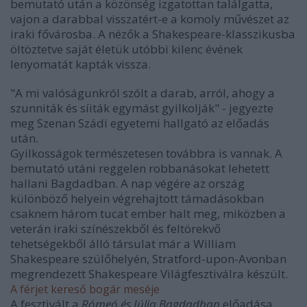
bemutató után a közönség izgatottan találgatta,
vajon a darabbal visszatért-e a komoly művészet az
iraki fővárosba. A nézők a Shakespeare-klasszikusba
öltöztetve saját életük utóbbi kilenc évének
lenyomatát kapták vissza.
"A mi valóságunkról szólt a darab, arról, ahogy a
szunniták és síiták egymást gyilkolják" - jegyezte
meg Szenan Szádi egyetemi hallgató az előadás
után.
Gyilkosságok természetesen továbbra is vannak. A
bemutató utáni reggelen robbanásokat lehetett
hallani Bagdadban. A nap végére az ország
különböző helyein végrehajtott támadásokban
csaknem három tucat ember halt meg, miközben a
veterán iraki színészekből és feltörekvő
tehetségekből álló társulat már a William
Shakespeare szülőhelyén, Stratford-upon-Avonban
megrendezett Shakespeare Világfesztiválra készült.
A férjet kereső bogár meséje
A fesztivált a
Rómeó és Júlia Bagdadban
előadása