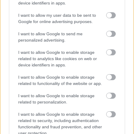
produkcióban játszott szerepét, hogy övé volt az első
device identifiers in apps.
nyugati szem, amely az előadást látta - a darab
felvetett egy olyan kérdést, amely egész biztosan sok
I want to allow my user data to be sent to
iraki nőben is felmerült. "Hol vannak a Rómeók?
Google for online advertising purposes.
Elegünk van a komor, fegyverüket rázó fiatal
emberekből" - szögezte le.
I want to allow Google to send me
personalized advertising.
Üzenet a világnak
A produkció szorosan kötődik Irak kulturális
I want to allow Google to enable storage
múltjához, a múlt század ötvenes éveinek élénk
related to analytics like cookies on web or
színházi életéhez. Ezt a múltat azonban fokozatosan
device identifiers in apps.
eltörölték a háborúk és szankciók évtizedei, az, hogy
Szaddám Huszein kormányzata nem tűrte a
I want to allow Google to enable storage
véleménynyilvánítás szabadságát.
related to functionality of the website or app.
Daúd, az 52 éves rendező az 1980-as években hagyta
el Irakot, miután egy, az iráni-iraki háborúról szóló
I want to allow Google to enable storage
produkciójával feldühítette a kormányzatot.
related to personalization.
"Szaddám Huszeinnek nem tetszett, és a helyzetem
nagyon veszélyessé vált" - idézte fel.
I want to allow Google to enable storage
Elhagyta Irakot, és évekig a menekült művészek
related to security, including authentication
vándoréletét élte Stockholm, London és Damaszkusz
functionality and fraud prevention, and other
között utazgatva. Tanult Oroszországban,
user protection.