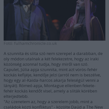
Fotó: fulhamchronicle.co.uk
A szunnita és síita szó nem szerepel a darabban, de
oly módon utalnak a két felekezetre, hogy az iraki
közönség azonnal tudja, hogy miről van szó.
Capulet, Júlia apja szunnita, mint azt vörös-fehér
kockás kefijéje, kendője jelzi (arról nem is beszélve,
hogy egy al-Kaida-harcos akarja feleségül venni a
lányát). Rómeó apja, Montague ellenben fekete-
fehér kockás kendőt visel, amely a síiták körében
elterjedtebb.
"Az üzenetem az, hogy a szerelem jobb, mint a
családok közti konfliktus" - közölte Daúd a The New