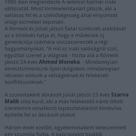
1965-ben megrendezte A velencei kalmár iraki
változatát. Most történelemtanárt játszik, aki a
vallásos hit és a szélsőségesség által elnyomott
világi eszméket képviseli.
A Rómeót és Júliát játszó fiatal színészek alakítását
az a törekvés hatja át, hogy a művészek új
generációja számára visszaszerezzék a régi
hagyományokat. "A mű az iraki valóságról szól,
egyúttal üzenet a világnak - húzta alá a Rómeót
játszó 24 éves
Ahmed Moneka
. - Mindannyian
keresztülmentünk ilyen dolgokon, mindannyian
részesei voltunk a válságoknak és felekezeti
konfliktusoknak."
A szunnitaként ábrázolt Júliát játszó 23 éves
Szarva
Malik
síita kurd, aki a más felekezetű iránti tiltott
szerelemre vonatkozó tapasztalataiból kiindulva
építette fel az ábrázolt alakot.
Három évvel ezelőtt, egyetemistaként beleszeretett
egy szunnita fiúba. A kapcsolatot tovább