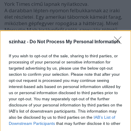
York Times című lapnak nyilatkozva.
A darabban lépten-nyomon felbukkannak az iraki
élet részletei. Egy amerikai tábornok kámeát farag,
miközben gépfegyver ropogása a háttérzaj. Mivel
Mercutio Mab királynőről szóló, szexuális töltetű
meséjét túl kockázatosnak ítélték ahhoz, hogy
konzervatív közönség előtt elhangozzon, egy férjet
szinhaz -
Do Not Process My Personal Information
kereső bogárról szóló iraki mesével helyettesítették.
Hol vannak a Rómeók?
If you wish to opt-out of the sale, sharing to third parties, or
Shakespeare darabjait néha Szaddám Huszein
processing of your personal or sensitive information for
uralma idején is játszották.
targeted advertising by us, please use the below opt-out
"A klasszikusok mindig átcsúsztak a cenzúrán" -
section to confirm your selection. Please note that after your
jegyezte meg
Deborah Shaw
, az angliai
opt-out request is processed you may continue seeing
Shakespeare-fesztivál igazgatója, Monadhil Daúd
interest-based ads based on personal information utilized by
us or personal information disclosed to third parties prior to
felesége.
your opt-out. You may separately opt-out of the further
Szerinte a diktátorok sokszor azért engedik játszani
disclosure of your personal information by third parties on the
Shakespeare-t, mert darabjai "a hatalom
IAB’s list of downstream participants. This information may
legitimitásáról, igazságról, és arról szólnak, hogyan
also be disclosed by us to third parties on the
IAB’s List of
kell együtt élnünk". Az arab vezetők néha azért is
Downstream Participants
that may further disclose it to other
fordultak Shakespeare-hez, mert antiszemita célokra
third parties.