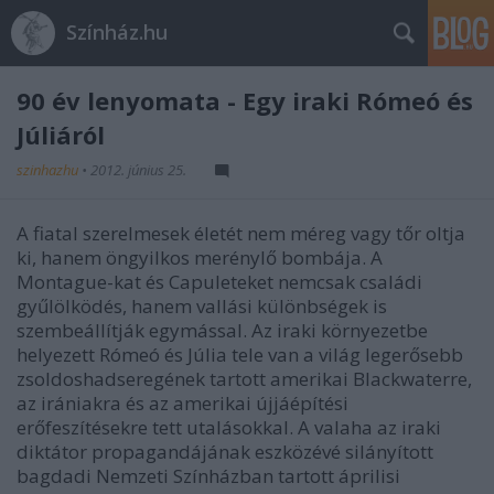
Színház.hu
90 év lenyomata - Egy iraki Rómeó és
Júliáról
szinhazhu
•
2012. június 25.
A fiatal szerelmesek életét nem méreg vagy tőr oltja
ki, hanem öngyilkos merénylő bombája. A
Montague-kat és Capuleteket nemcsak családi
gyűlölködés, hanem vallási különbségek is
szembeállítják egymással. Az iraki környezetbe
helyezett Rómeó és Júlia tele van a világ legerősebb
zsoldoshadseregének tartott amerikai Blackwaterre,
az irániakra és az amerikai újjáépítési
erőfeszítésekre tett utalásokkal. A valaha az iraki
diktátor propagandájának eszközévé silányított
bagdadi Nemzeti Színházban tartott áprilisi