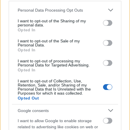
tudták használni műveit.
A velencei kalmár
a maga
gonosz zsidó főhősével például fontos része volt az
Please note that this website/app uses one or more Google
Personal Data Processing Opt Outs
iraki tananyagnak Szaddám Huszein idején.
services and may gather and store information including but
not limited to your visit or usage behaviour. You may click to
I want to opt-out of the Sharing of my
personal data.
grant or deny consent to Google and its third-party tags to
Opted In
use your data for below specified purposes in below Google
consent section.
I want to opt-out of the Sale of my
Personal Data.
Opted In
I want to opt-out of processing my
Personal Data for Targeted Advertising.
Opted In
I want to opt-out of Collection, Use,
Retention, Sale, and/or Sharing of my
Personal Data that Is Unrelated with the
Purposes for which it was collected.
Opted Out
Google consents
Fotó: AFP
I want to allow Google to enable storage
Shaw számára - aki úgy határozta meg a
related to advertising like cookies on web or