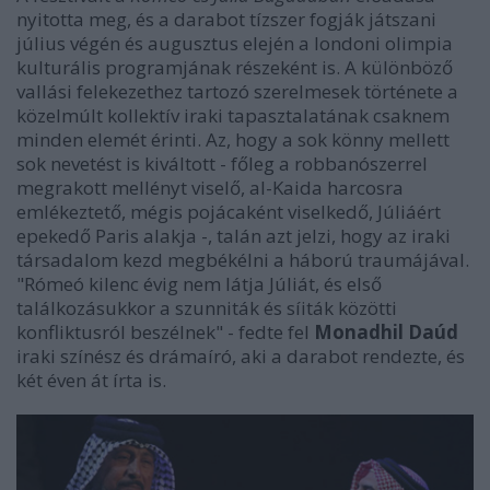
nyitotta meg, és a darabot tízszer fogják játszani
július végén és augusztus elején a londoni olimpia
kulturális programjának részeként is. A különböző
vallási felekezethez tartozó szerelmesek története a
közelmúlt kollektív iraki tapasztalatának csaknem
minden elemét érinti. Az, hogy a sok könny mellett
sok nevetést is kiváltott - főleg a robbanószerrel
megrakott mellényt viselő, al-Kaida harcosra
emlékeztető, mégis pojácaként viselkedő, Júliáért
epekedő Paris alakja -, talán azt jelzi, hogy az iraki
társadalom kezd megbékélni a háború traumájával.
"Rómeó kilenc évig nem látja Júliát, és első
találkozásukkor a szunniták és síiták közötti
konfliktusról beszélnek" - fedte fel
Monadhil Daúd
iraki színész és drámaíró, aki a darabot rendezte, és
két éven át írta is.