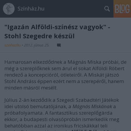
Színház.hu
"Igazán Alföldi-színész vagyok" -
Stohl Szegedre készül
szinhazhu
•
2012. június 25.
Hamarosan elkezdődnek a Mágnás Miska próbái, de
még a szereplőknek sem árul el sokat Alföldi Róbert
rendező a koncepcióról, ötleteiről. A Miskát játszó
Stohl Andráss éppen ezért nem a szerepéről, hanem
minden másról mesélt.
Július 2-án kezdődik a Szegedi Szabadtéri Játékok
idei utolsó bemutatójának, a
Mágnás Miskának
a
próbafolyamata. A fantasztikus szereplőgárda
ekkor, a budapesti olvasópróbán ismerkedik meg
behatóbban azzal az ironikus fricskákkal teli