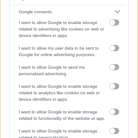
Técsei Tixi gróf: LÁSZLÓ ZSOLT
Google consents
Récsei Mixi gróf: ZNAMENÁK ISTVÁN
I want to allow Google to enable storage
Baracs István: HAJA ZSOLT
related to advertising like cookies on web or
device identifiers in apps.
Marcsa, mosogatóleány: RADNAY CSILLA
I want to allow my user data to be sent to
Miska, lovászgyerek: STOHL ANDRÁS
Google for online advertising purposes.
Leopold, inas: SZATORY DÁVID
I want to allow Google to send me
personalized advertising.
továbbá: szakácsnők, inasok, úrlovasok, vendégek,
szolgák, szobalányok
I want to allow Google to enable storage
related to analytics like cookies on web or
Közreműködik a Szegedi Szabadtéri Játékok
device identifiers in apps.
Énekkara és Tánckara, valamint a Szegedi
Szimfonikus Zenekar
I want to allow Google to enable storage
related to functionality of the website or app.
Karigazgató
Kovács Kornélia
I want to allow Google to enable storage
related to personalization.