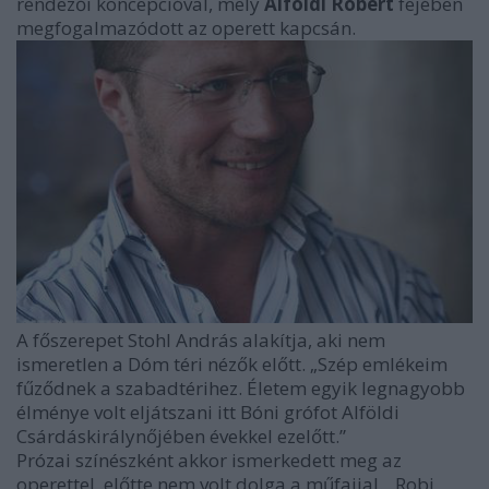
rendezői koncepcióval, mely
Alföldi Róbert
fejében
megfogalmazódott az operett kapcsán.
A főszerepet Stohl András alakítja, aki nem
ismeretlen a Dóm téri nézők előtt. „Szép emlékeim
fűződnek a szabadtérihez. Életem egyik legnagyobb
élménye volt eljátszani itt Bóni grófot Alföldi
Csárdáskirálynőjében évekkel ezelőtt.”
Prózai színészként akkor ismerkedett meg az
operettel, előtte nem volt dolga a műfajjal. „Robi