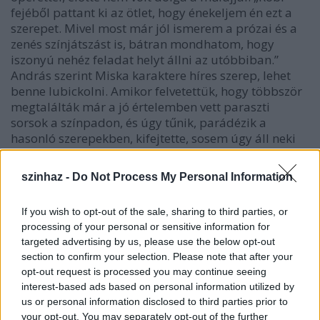
fejéből pattant ki az ötlet, hogy énekeljem én ezt a
szerepet. Mivel most már jól ismerem a prózai és a
zenés színjátszást is, bátran mondhatom, hogy
iszonyú nehéz feladat helyt állni az utóbbiban.”
András szerint Miska karaktere híres szerep, lehet
benne lubickolni. Amikor felvetettük, hogy többször
megtalálták már a jó értelemben vett paraszti
sorsok a színpadon, és úgy tűnik, parádézik a
hasonló szerepekben, kifejtette, sosem úgy áll neki
egy feladatnak, hogy a jellem vajon felszínes-e vagy
sem. „Mindegyik egy-egy külön személyiség, melyet
szinhaz -
Do Not Process My Personal Information
teljes egészében át kell szűrnöm saját magamon. Ha
a számos ilyesfajta szerepformálás alapján az jön le
If you wish to opt-out of the sale, sharing to third parties, or
a nézőnek, hogy ez a típus nekem megy, jól áll, az
processing of your personal or sensitive information for
nagy elismerés.”
targeted advertising by us, please use the below opt-out
Bízik a Mágnás koncepciójában. „Én aztán igazán
section to confirm your selection. Please note that after your
Alföldi-színész vagyok. Összeszámoltuk: engem
opt-out request is processed you may continue seeing
foglalkoztatott legtöbbet a rendezéseiben. Ismerem
interest-based ads based on personal information utilized by
eléggé ahhoz, hogy tudjam, mindenhez ízléssel
us or personal information disclosed to third parties prior to
nyúl.” Erről a nézők is megbizonyosodhatnak a Dóm
your opt-out. You may separately opt-out of the further