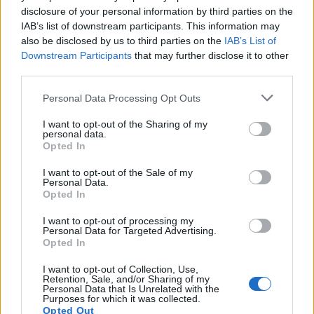
téren: a Mágnás Miskát augusztus 17-én, 18-án, 19-
disclosure of your personal information by third parties on the
én és 20-án láthatják.
IAB’s list of downstream participants. This information may
Szirmai Albert: MÁGNÁS MISKA
also be disclosed by us to third parties on the
IAB’s List of
Downstream Participants
that may further disclose it to other
Időpont: augusztus 17., 18., 19., 20. Esőnap:
third parties.
augusztus 21.
Please note that this website/app uses one or more Google
Personal Data Processing Opt Outs
services and may gather and store information including but
Versek:
Gábor Andor
Szövegét írta:
Bakonyi Károly
not limited to your visit or usage behaviour. You may click to
I want to opt-out of the Sharing of my
personal data.
grant or deny consent to Google and its third-party tags to
Átdolgozta:
Békeffy István és Kaszó Elek
Opted In
use your data for below specified purposes in below Google
consent section.
Szabadtéri változat 2012 Szeged:
Vörös Róbert
I want to opt-out of the Sale of my
Personal Data.
Opted In
Özvegy Korláthné, a nagymama: MOLNÁR PIROSKA
I want to opt-out of processing my
Korláth gróf HIRTLING ISTVÁN
Personal Data for Targeted Advertising.
Opted In
Korláth Lotti grófnő, a felesége NÁRAY ERIKA
I want to opt-out of Collection, Use,
Retention, Sale, and/or Sharing of my
Rolla grófnő, a leányuk: RÁCZ RITA
Personal Data that Is Unrelated with the
Purposes for which it was collected.
Opted Out