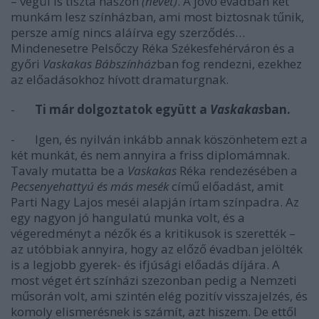
– végül is tiszta haszon
(nevet)
. A jövő évadban két
munkám lesz színházban, ami most biztosnak tűnik,
persze amíg nincs aláírva egy szerződés…
Mindenesetre Pelsőczy Réka Székesfehérváron és a
győri
Vaskakas Bábszínház
ban fog rendezni, ezekhez
az előadásokhoz hívott dramaturgnak.
-
Ti már dolgoztatok együtt a
Vaskakas
ban.
- Igen, és nyilván inkább annak köszönhetem ezt a
két munkát, és nem annyira a friss diplomámnak.
Tavaly mutatta be a
Vaskakas
Réka rendezésében a
Pecsenyehattyú és más mesék
című előadást, amit
Parti Nagy Lajos meséi alapján írtam színpadra. Az
egy nagyon jó hangulatú munka volt, és a
végeredményt a nézők és a kritikusok is szerették –
az utóbbiak annyira, hogy az előző évadban jelölték
is a legjobb gyerek- és ifjúsági előadás díjára. A
most véget ért színházi szezonban pedig a Nemzeti
műsorán volt, ami szintén elég pozitív visszajelzés, és
komoly elismerésnek is számít, azt hiszem. De ettől