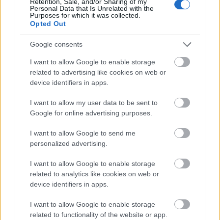
Retention, Sale, and/or Sharing of my
Personal Data that Is Unrelated with the
-
Nem szokatlan ez a téma?
Purposes for which it was collected.
Opted Out
- Aki engem ismer, az tudja, hogy tőlem
egyáltalán nem
(nevet)
. Egyébként persze,
Google consents
sokszorosan. Az operett eleve szokatlan, a nem
I want to allow Google to enable storage
játszott operettek kutatása meg aztán végképp. De
related to advertising like cookies on web or
ez a műfaj – tágabban értelmezve a zenés színház –
device identifiers in apps.
nekem régi szenvedélyem. A felvételi utolsó
fordulójában is az operettet mondtam, amikor
I want to allow my user data to be sent to
rákérdeztek, hogy milyen színházi-drámai műfaj
Google for online advertising purposes.
érdekel különösképp. Szerencsém is volt kicsit, hogy
ott volt Ascher Tamás, vele beszélgettem akkor
I want to allow Google to send me
leginkább az operettről, amit ő is szeret. Volt olyan
personalized advertising.
felvételiző akkor (végül osztálytársak is lettünk), aki
azt hitte, hogy én ezt számításból mondtam. Annyira
I want to allow Google to enable storage
elképzelhetetlennek tartotta, hogy ma egy
related to analytics like cookies on web or
device identifiers in apps.
értelmiségi fiatal az operett iránt érdeklődjön.
I want to allow Google to enable storage
-
És milyen terved van az operettel?
related to functionality of the website or app.