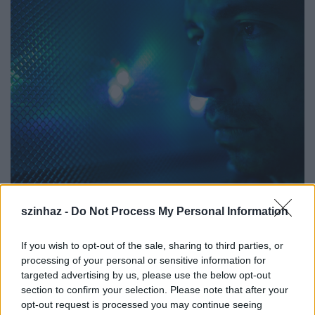
Solt Róbert, fotó: Borovi Dániel
szinhaz -
Do Not Process My Personal Information
-
Te milyen dramaturg szeretnél lenni?
If you wish to opt-out of the sale, sharing to third parties, or
processing of your personal or sensitive information for
- Olyan, akinek rengeteg munkája van
(nevet)
.
targeted advertising by us, please use the below opt-out
Sokféle dolog érdekel a színházon és a
section to confirm your selection. Please note that after your
dramaturgságon belül is. Nekünk két
opt-out request is processed you may continue seeing
szakdolgozatot kellett írnunk, egy elméletit és egy