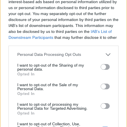
interest-based ads based on personal information utilized by
gyakorlatit. Az utóbbi nálam Tennessee Williams
us or personal information disclosed to third parties prior to
egyik, magyarul még nem olvasható és be nem
your opt-out. You may separately opt-out of the further
mutatott darabjának fordítása – tehát szeretek
disclosure of your personal information by third parties on the
fordítani. Vagy legalábbis szeretnék. Egy fordításom
IAB’s list of downstream participants. This information may
egyébként már felolvasószínházi formában
also be disclosed by us to third parties on the
IAB’s List of
bemutatásra került idén májusban: Sarah Gancher,
Downstream Participants
that may further disclose it to other
egy fiatal amerikai drámaíró
Klauzál tér
című
third parties.
darabja. Sokat tanultam abból a munkából, ahogy a
Please note that this website/app uses one or more Google
Personal Data Processing Opt Outs
Williams dráma fordítása is egy nagy iskola volt,
services and may gather and store information including but
amiből szintén rengeteget tanultam egyik
not limited to your visit or usage behaviour. You may click to
I want to opt-out of the Sharing of my
osztályfőnökömnek (és ebben témavezetőmnek),
personal data.
grant or deny consent to Google and its third-party tags to
Upor Lászlónak köszönhetően is. Mondhatni, az
Opted In
use your data for below specified purposes in below Google
utolsó pillanatban kaptam tőle egy „privát
consent section.
I want to opt-out of the Sale of my
mesterkurzust” az elmúlt öt év szintén bőséges
Personal Data.
tanulságai és (meg)tanulnivalói után.
Opted In
-
És miből írtad az elméleti szakdolgozatot?
I want to opt-out of processing my
Personal Data for Targeted Advertising.
Opted In
- Az Lehár Ferenc kilenc nem játszott operettjének
dramaturgiai és műfajtörténeti elemzése.
I want to opt-out of Collection, Use,