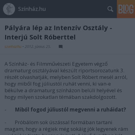
Színház.hu
Pályára lép az Intenzív Osztály -
Interjú Solt Róberttel
szinhazhu
•
2012. június 25.
A Színház- és Filmművészeti Egyetem végző
dramaturg osztályával készült riportsorozatunk 3.
részét olvashatják, melyben Solt Róbert mesél arról,
hogy miből fog júliustól ruhát venni, ki van-e
békülve a dramaturg színházon belüli helyével és
hogy milyen szokatlan témában szakdolgozott.
-
Miből fogod júliustól megvenni a ruháidat?
- Próbálom sok úszással formában tartani
magam, hogy a régiek még sokáig jók legyenek rám