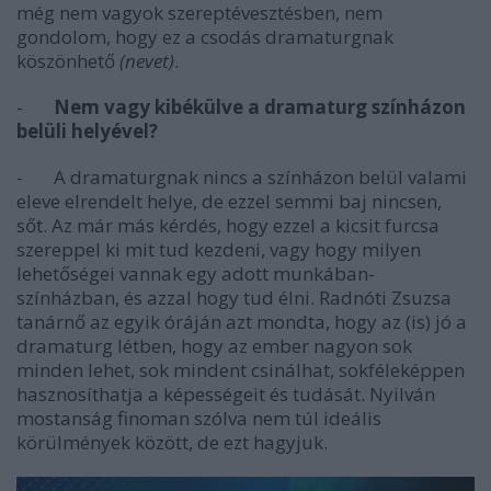
még nem vagyok szereptévesztésben, nem
gondolom, hogy ez a csodás dramaturgnak
köszönhető
(nevet)
.
-
Nem vagy kibékülve a dramaturg színházon
belüli helyével?
- A dramaturgnak nincs a színházon belül valami
eleve elrendelt helye, de ezzel semmi baj nincsen,
sőt. Az már más kérdés, hogy ezzel a kicsit furcsa
szereppel ki mit tud kezdeni, vagy hogy milyen
lehetőségei vannak egy adott munkában-
színházban, és azzal hogy tud élni. Radnóti Zsuzsa
tanárnő az egyik óráján azt mondta, hogy az (is) jó a
dramaturg létben, hogy az ember nagyon sok
minden lehet, sok mindent csinálhat, sokféleképpen
hasznosíthatja a képességeit és tudását. Nyilván
mostanság finoman szólva nem túl ideális
körülmények között, de ezt hagyjuk.