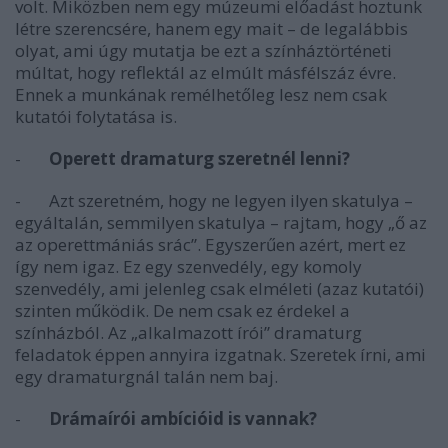
volt. Miközben nem egy múzeumi előadást hoztunk
létre szerencsére, hanem egy mait – de legalábbis
olyat, ami úgy mutatja be ezt a színháztörténeti
múltat, hogy reflektál az elmúlt másfélszáz évre.
Ennek a munkának remélhetőleg lesz nem csak
kutatói folytatása is.
-
Operett dramaturg szeretnél lenni?
- Azt szeretném, hogy ne legyen ilyen skatulya –
egyáltalán, semmilyen skatulya – rajtam, hogy „ő az
az operettmániás srác”. Egyszerűen azért, mert ez
így nem igaz. Ez egy szenvedély, egy komoly
szenvedély, ami jelenleg csak elméleti (azaz kutatói)
szinten működik. De nem csak ez érdekel a
színházból. Az „alkalmazott írói” dramaturg
feladatok éppen annyira izgatnak. Szeretek írni, ami
egy dramaturgnál talán nem baj.
-
Drámaírói ambícióid is vannak?