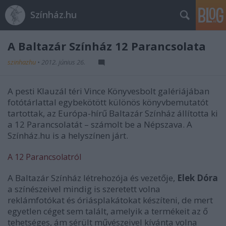
Színház.hu
A Baltazár Színház 12 Parancsolata
szinhazhu
•
2012. június 26.
A pesti Klauzál téri Vince Könyvesbolt galériájában
fotótárlattal egybekötött különös könyvbemutatót
tartottak, az Európa-hírű Baltazár Színház állította ki
a 12 Parancsolatát – számolt be a Népszava. A
Színház.hu is a helyszínen járt.
A 12 Parancsolatról
A Baltazár Színház létrehozója és vezetője,
Elek Dóra
a színészeivel mindig is szeretett volna
reklámfotókat és óriásplakátokat készíteni, de mert
egyetlen céget sem talált, amelyik a termékeit az ő
tehetséges, ám sérült művészeivel kívánta volna