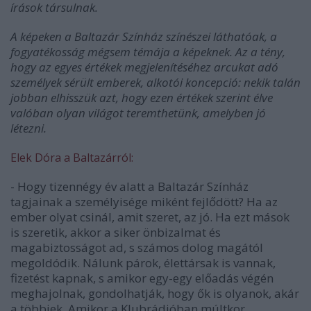
írások társulnak.
A képeken a Baltazár Színház színészei láthatóak, a
fogyatékosság mégsem témája a képeknek. Az a tény,
hogy az egyes értékek megjelenítéséhez arcukat adó
személyek sérült emberek, alkotói koncepció: nekik talán
jobban elhisszük azt, hogy ezen értékek szerint élve
valóban olyan világot teremthetünk, amelyben jó
létezni.
Elek Dóra a Baltazárról:
- Hogy tizennégy év alatt a Baltazár Színház
tagjainak a személyisége miként fejlődött? Ha az
ember olyat csinál, amit szeret, az jó. Ha ezt mások
is szeretik, akkor a siker önbizalmat és
magabiztosságot ad, s számos dolog magától
megoldódik. Nálunk párok, élettársak is vannak,
fizetést kapnak, s amikor egy-egy előadás végén
meghajolnak, gondolhatják, hogy ők is olyanok, akár
a többiek. Amikor a Klubrádióban múltkor