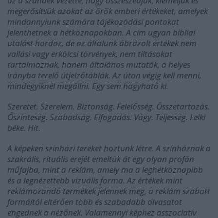
az a szándék vezette, hogy összeszedjük, kiemeljük és
megerősítsük azokat az örök emberi értékeket, amelyek
mindannyiunk számára tájékozódási pontokat
jelenthetnek a hétköznapokban. A cím ugyan bibliai
utalást hordoz, de az általunk ábrázolt értékek nem
vallási vagy erkölcsi törvények, nem tiltásokat
tartalmaznak, hanem általános mutatók, a helyes
irányba terelő útjelzőtáblák. Az úton végig kell menni,
mindegyiknél megállni. Egy sem hagyható ki.
Szeretet. Szerelem. Biztonság. Felelősség. Összetartozás.
Őszinteség. Szabadság. Elfogadás. Vágy. Teljesség. Lelki
béke. Hit.
A képeken színházi tereket hoztunk létre. A színháznak a
szakrális, rituális erejét emeltük át egy olyan profán
műfajba, mint a reklám, amely ma a leghétköznapibb
és a legnézettebb vizuális forma. Az értékek mint
reklámozandó termékek jelennek meg, a reklám szabott
formáitól eltérően több és szabadabb olvasatot
engednek a nézőnek. Valamennyi képhez asszociatív