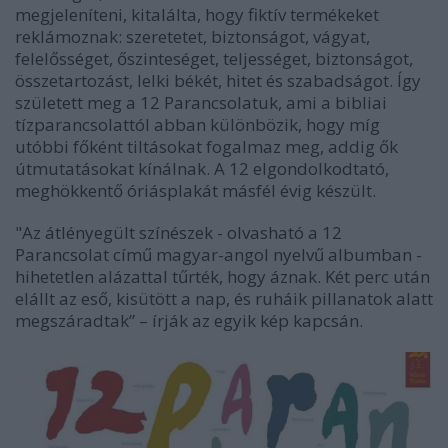
megjeleníteni, kitalálta, hogy fiktív termékeket
reklámoznak: szeretetet, biztonságot, vágyat,
felelősséget, őszinteséget, teljességet, biztonságot,
összetartozást, lelki békét, hitet és szabadságot. Így
született meg a 12 Parancsolatuk, ami a bibliai
tízparancsolattól abban különbözik, hogy míg
utóbbi főként tiltásokat fogalmaz meg, addig ők
útmutatásokat kínálnak. A 12 elgondolkodtató,
meghökkentő óriásplakát másfél évig készült.
"Az átlényegült színészek - olvasható a 12
Parancsolat című magyar-angol nyelvű albumban -
hihetetlen alázattal tűrték, hogy áznak. Két perc után
elállt az eső, kisütött a nap, és ruháik pillanatok alatt
megszáradtak” – írják az egyik kép kapcsán.