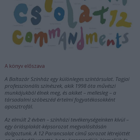
A könyv előszava
A Baltazár Színház egy különleges színtársulat. Tagjai
professzionális színészek, akik 1998 óta művészi
munkájukból élnek meg, és akiket – mellesleg – a
társadalmi szóbeszéd értelmi fogyatékosokként
aposztrofál.
Az elmúlt 2 évben – színházi tevékenységeinken kívül –
egy óriásplakát-képsorozat megvalósításán
dolgoztunk. A 12 Parancsolat című sorozat létrejöttét