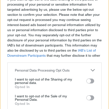
nyert nekünk.
processing of your personal or sensitive information for
targeted advertising by us, please use the below opt-out
A kiállítás képei:
section to confirm your selection. Please note that after your
opt-out request is processed you may continue seeing
interest-based ads based on personal information utilized by
us or personal information disclosed to third parties prior to
your opt-out. You may separately opt-out of the further
disclosure of your personal information by third parties on the
IAB’s list of downstream participants. This information may
also be disclosed by us to third parties on the
IAB’s List of
Downstream Participants
that may further disclose it to other
third parties.
Please note that this website/app uses one or more Google
Personal Data Processing Opt Outs
services and may gather and store information including but
1.
not limited to your visit or usage behaviour. You may click to
I want to opt-out of the Sharing of my
personal data.
grant or deny consent to Google and its third-party tags to
Opted In
use your data for below specified purposes in below Google
consent section.
I want to opt-out of the Sale of my
Personal Data.
Opted In