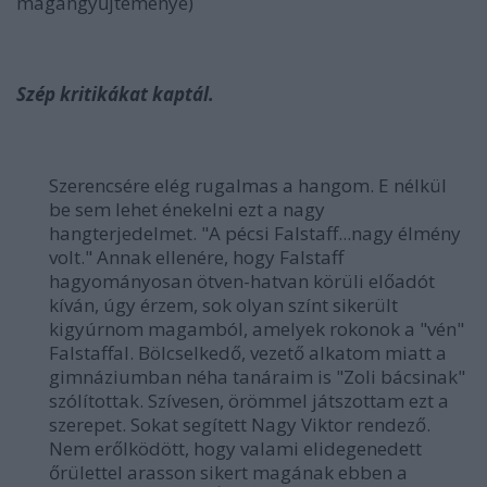
magángyűjteménye)
Szép kritikákat kaptál.
Szerencsére elég rugalmas a hangom. E nélkül
be sem lehet énekelni ezt a nagy
hangterjedelmet.
"A pécsi Falstaff...nagy élmény
volt."
Annak ellenére, hogy Falstaff
hagyományosan ötven-hatvan körüli előadót
kíván, úgy érzem, sok olyan színt sikerült
kigyúrnom magamból, amelyek rokonok a "vén"
Falstaffal. Bölcselkedő, vezető alkatom miatt a
gimnáziumban néha tanáraim is "Zoli bácsinak"
szólítottak. Szívesen, örömmel játszottam ezt a
szerepet. Sokat segített Nagy Viktor rendező.
Nem erőlködött, hogy valami elidegenedett
őrülettel arasson sikert magának ebben a