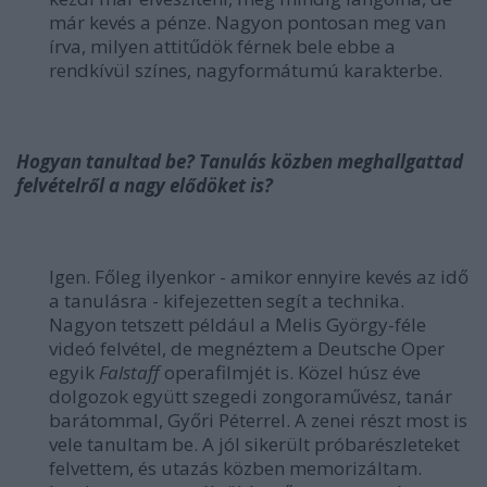
már kevés a pénze. Nagyon pontosan meg van
írva, milyen attitűdök férnek bele ebbe a
rendkívül színes, nagyformátumú karakterbe.
Hogyan tanultad be? Tanulás közben meghallgattad
felvételről a nagy elődöket is?
Igen. Főleg ilyenkor - amikor ennyire kevés az idő
a tanulásra - kifejezetten segít a technika.
Nagyon tetszett például a Melis György-féle
videó felvétel, de megnéztem a Deutsche Oper
egyik
Falstaff
operafilmjét is. Közel húsz éve
dolgozok együtt szegedi zongoraművész, tanár
barátommal, Győri Péterrel. A zenei részt most is
vele tanultam be. A jól sikerült próbarészleteket
felvettem, és utazás közben memorizáltam.