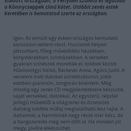
Eladott országban
, a
Fényben születő
és legutóbb
a
Könnycseppek
című kötet. Utóbbit zenés estek
keretében is bemutatod szerte az országban.
Igen. Az elmúlt egy évben országos bemutató
sorozaton vettem részt. Huszonöt helyen
játszottam, főleg művelődési házakban,
könyvtárakban, színházakban. A verseket
gyakran színészek mondták el, többek között
Hűvösvölgyi Ildikó, Ráckevei Anna, Agócs Judit. A
versekre írott dalokat szintetizátoron, jobb
esetben pianínón, zongorán kísértem. Még
mindig egy zenés CD megjelentetésére készülök,
saját versekkel, dalokkal. Az egyszerű, népdal
jellegű művektől a világzenei és dzsesszes
dalokig sokféle műfaj megtalálható lesz rajta. A
dallamok, a harmóniák nagy része már kész, de
a hangszerelés még nem dőlt el. Ha minden jól
megy, jövőre elkészülhet.