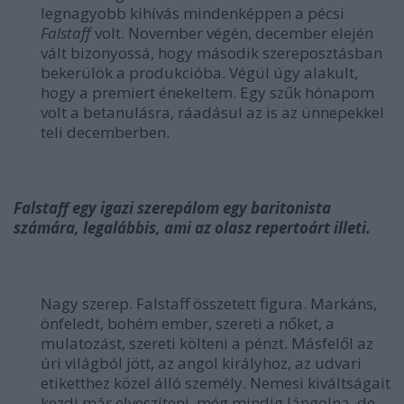
legnagyobb kihívás mindenképpen a pécsi
Falstaff
volt. November végén, december elején
vált bizonyossá, hogy második szereposztásban
bekerülök a produkcióba. Végül úgy alakult,
hogy a premiert énekeltem. Egy szűk hónapom
volt a betanulásra, ráadásul az is az ünnepekkel
teli decemberben.
Falstaff egy igazi szerepálom egy baritonista
számára, legalábbis, ami az olasz repertoárt illeti.
Nagy szerep. Falstaff összetett figura. Markáns,
önfeledt, bohém ember, szereti a nőket, a
mulatozást, szereti költeni a pénzt. Másfelől az
úri világból jött, az angol királyhoz, az udvari
etiketthez közel álló személy. Nemesi kiváltságait
kezdi már elveszíteni, még mindig lángolna, de