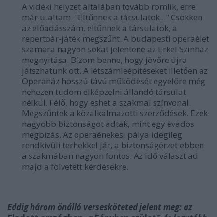
A vidéki helyzet általában tovább romlik, erre
már utaltam.
"Eltűnnek a társulatok..."
Csökken
az előadásszám, eltűnnek a társulatok, a
repertoár-játék megszűnt. A budapesti operaélet
számára nagyon sokat jelentene az Erkel Színház
megnyitása. Bízom benne, hogy jövőre újra
játszhatunk ott. A létszámleépítéseket illetően az
Operaház hosszú távú működését egyelőre még
nehezen tudom elképzelni állandó társulat
nélkül. Félő, hogy eshet a szakmai színvonal.
Megszűntek a közalkalmazotti szerződések. Ezek
nagyobb biztonságot adtak, mint egy évados
megbízás. Az operaénekesi pálya idegileg
rendkívüli terhekkel jár, a biztonságérzet ebben
a szakmában nagyon fontos. Az idő választ ad
majd a fölvetett kérdésekre.
Eddig három önálló versesköteted jelent meg: az