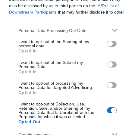
also be disclosed by us to third parties on the
IAB’s List of
Downstream Participants
that may further disclose it to other
third parties.
Please note that this website/app uses one or more Google
Personal Data Processing Opt Outs
services and may gather and store information including but
not limited to your visit or usage behaviour. You may click to
I want to opt-out of the Sharing of my
personal data.
grant or deny consent to Google and its third-party tags to
Opted In
use your data for below specified purposes in below Google
consent section.
I want to opt-out of the Sale of my
Personal Data.
Opted In
I want to opt-out of processing my
Personal Data for Targeted Advertising.
Opted In
I want to opt-out of Collection, Use,
Retention, Sale, and/or Sharing of my
Personal Data that Is Unrelated with the
Purposes for which it was collected.
Opted Out
Google consents