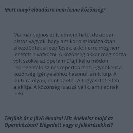
Mert annyi előadásra nem lenne közönség?
Ma már sajnos ez is elmondható, de abban
biztos vagyok, hogy amikor a színházakban
elkezdődtek a leépítések, akkor erre még nem
lehetett hivatkozni. A közönség akkor még hozzá
volt szokva az opera műfajt kellő módon
reprezentáló színes repertoárhoz. Egyébként a
közönség igénye ahhoz hasonul, amit kap. A
kultúra olyan, mint az étel. A fogyasztót élteti,
alakítja. A közönség is azzá válik, amit adnak
neki.
Térjünk át a jövő évadra! Mit énekelsz majd az
Operaházban? Elégedett vagy a felkérésekkel?