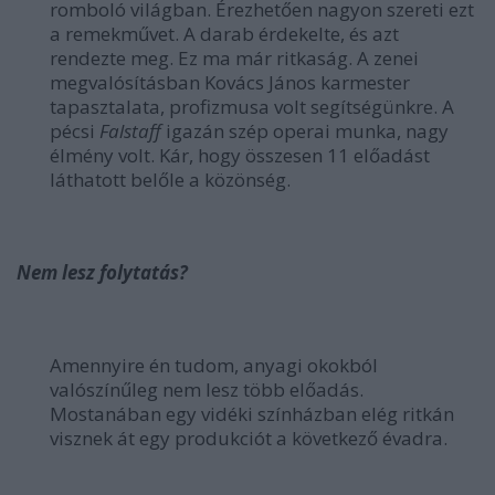
romboló világban. Érezhetően nagyon szereti ezt
a remekművet. A darab érdekelte, és azt
rendezte meg. Ez ma már ritkaság. A zenei
megvalósításban Kovács János karmester
tapasztalata, profizmusa volt segítségünkre. A
pécsi
Falstaff
igazán szép operai munka, nagy
élmény volt. Kár, hogy összesen 11 előadást
láthatott belőle a közönség.
Nem lesz folytatás?
Amennyire én tudom, anyagi okokból
valószínűleg nem lesz több előadás.
Mostanában egy vidéki színházban elég ritkán
visznek át egy produkciót a következő évadra.