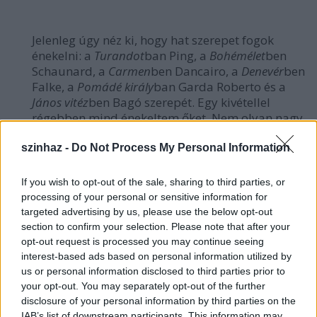
Jelenleg úgy néz ki, hogy hat szerepet fogok
énekelni: a
Turandot
ban Ping, a
Bohémélet
ben
Schaunard, a
Carmen
ben Dancairo, a
Denevér
ben
Falke, a
Pomádé király
ban Garda Roberto és a
János vitéz
ben Bagó szerepét. Egy kivétellel
régebben mind énekeltem őket. Nem olyan nagy
szerepek ezek, mint Falstaff, inkább
középszerepek. Szívesen énekelnék persze mást
szinhaz -
Do Not Process My Personal Information
is. Vidámabbakat, mint Dandini, Belcore,
markánsabb Mozartokat, vagy
If you wish to opt-out of the sale, sharing to third parties, or
romantikusabbakat, mint mondjuk Anyegin, de
processing of your personal or sensitive information for
a felkérésekkel elégedett vagyok. A kiválasztott
targeted advertising by us, please use the below opt-out
szerepek hangilag és játékilag is jól fekszenek
section to confirm your selection. Please note that after your
nekem. Már azért sem lehetnék elégedetlen, mert
opt-out request is processed you may continue seeing
az elmúlt időszakhoz képest azért több feladatot
interest-based ads based on personal information utilized by
us or personal information disclosed to third parties prior to
kaptam. Most ismét bizonyíthatok az
your opt-out. You may separately opt-out of the further
Operaházban és az említett, izgalmas
disclosure of your personal information by third parties on the
szerepekben erre bőven lesz alkalmam.
IAB’s list of downstream participants. This information may