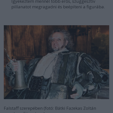
Igyekeztem mennél több erős, szuggesztív
pillanatot megragadni és beépíteni a figurába.
Falstaff szerepében (fotó: Bátki Fazekas Zoltán