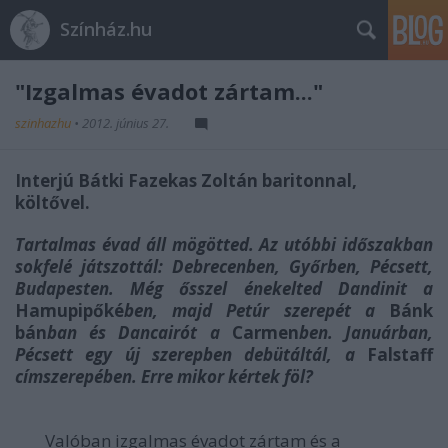
Színház.hu
"Izgalmas évadot zártam..."
szinhazhu
•
2012. június 27.
Interjú Bátki Fazekas Zoltán baritonnal,
költővel.
Tartalmas évad áll mögötted. Az utóbbi időszakban
sokfelé játszottál: Debrecenben, Győrben, Pécsett,
Budapesten. Még ősszel énekelted Dandinit a
Hamupipőké
ben, majd Petúr szerepét a
Bánk
bán
ban és Dancairót a
Carmen
ben. Januárban,
Pécsett egy új szerepben debütáltál, a
Falstaff
címszerepében. Erre mikor kértek föl?
Valóban izgalmas évadot zártam és a