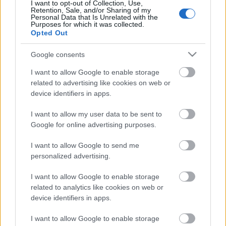
I want to opt-out of Collection, Use,
Retention, Sale, and/or Sharing of my
Personal Data that Is Unrelated with the
Purposes for which it was collected.
Opted Out
Google consents
I want to allow Google to enable storage
related to advertising like cookies on web or
device identifiers in apps.
I want to allow my user data to be sent to
Google for online advertising purposes.
I want to allow Google to send me
personalized advertising.
I want to allow Google to enable storage
related to analytics like cookies on web or
A zenés színmű producere
Judy Craymer,
aki annak
device identifiers in apps.
idején az ABBA nagy sikerű musicalje, a Mamma
Mia fölött is bábáskodott.
I want to allow Google to enable storage