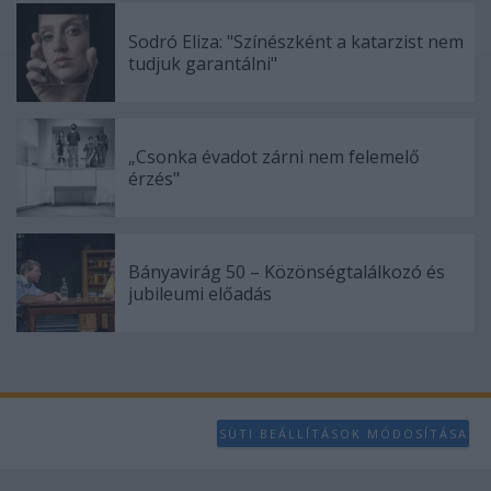
Sodró Eliza: "Színészként a katarzist nem
tudjuk garantálni"
„Csonka évadot zárni nem felemelő
érzés"
Bányavirág 50 – Közönségtalálkozó és
jubileumi előadás
SÜTI BEÁLLÍTÁSOK MÓDOSÍTÁSA