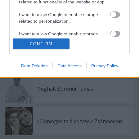
A Viva Forevert a londoni
Piccadilly Színház
tűzi
related to functionality of the website or app.
műsorára. A darabot november 27-étől játsszák, a
I want to allow Google to enable storage
premiert december 11-ére tűzték ki
related to personalization.
I want to allow Google to enable storage
related to security, including authentication
CONFIRM
functionality and fraud prevention, and other
user protection.
Data Deletion
Data Access
Privacy Policy
Ajánlott bejegyzések:
Meghalt Böröndi Tamás
Különleges találkozások Zsámbékon