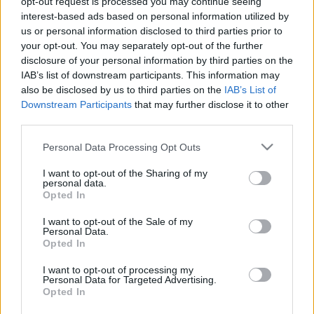
opt-out request is processed you may continue seeing
interest-based ads based on personal information utilized by
us or personal information disclosed to third parties prior to
your opt-out. You may separately opt-out of the further
disclosure of your personal information by third parties on the
IAB’s list of downstream participants. This information may
also be disclosed by us to third parties on the
IAB’s List of
Downstream Participants
that may further disclose it to other
third parties.
Az egy évtizede feloszlott Spice Girls ismét
Please note that this website/app uses one or more Google
Personal Data Processing Opt Outs
egybegyűlt tagjai elragadónak nevezték a musicalt.
services and may gather and store information including but
not limited to your visit or usage behaviour. You may click to
I want to opt-out of the Sharing of my
"Minden elképzelésünket felülmúlja" - jelentette ki
personal data.
grant or deny consent to Google and its third-party tags to
Melanie Chisholm
a darabról, amelyet
Jennifer
Opted In
use your data for below specified purposes in below Google
Saunders,
a Pusszantlak, drágám! című tévésorozat
consent section.
alkotója írt.
I want to opt-out of the Sale of my
Personal Data.
Melanie Brown
úgy vélte, hogy a szereplők jobban
Opted In
énekelnek, mint annak idején az együttes. Victoria
Beckham pedig azt hangsúlyozta, hogy a show egy
I want to opt-out of processing my
Personal Data for Targeted Advertising.
teljesen új generációval ismerteti meg a Spice
Opted In
Girlsszel összefonódott "girl power"-jelenséget.