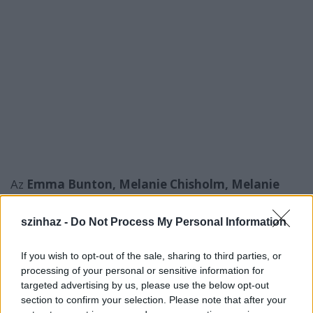
Az
Emma Bunton, Melanie Chisholm, Melanie
Brown, Geri Halliwell és Victoria Beckham
-
becenevükön Baby, Sporty, Scary, Ginger és Posh -
szinhaz -
Do Not Process My Personal Information
alkotta lányegyüttes 75 millió lemezt adott el
világszerte a kilencvenes években.
If you wish to opt-out of the sale, sharing to third parties, or
processing of your personal or sensitive information for
targeted advertising by us, please use the below opt-out
section to confirm your selection. Please note that after your