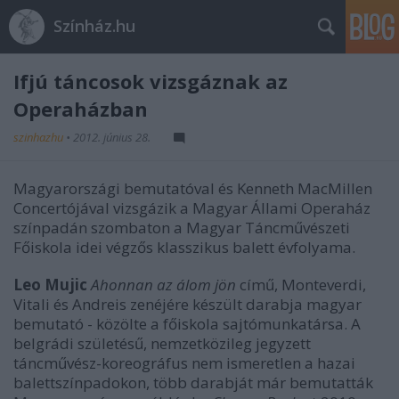
Színház.hu
Ifjú táncosok vizsgáznak az
Operaházban
szinhazhu
•
2012. június 28.
Magyarországi bemutatóval és Kenneth MacMillen
Concertójával vizsgázik a Magyar Állami Operaház
színpadán szombaton a Magyar Táncművészeti
Főiskola idei végzős klasszikus balett évfolyama.
Leo Mujic
Ahonnan az álom jön
című, Monteverdi,
Vitali és Andreis zenéjére készült darabja magyar
bemutató - közölte a főiskola sajtómunkatársa. A
belgrádi születésű, nemzetközileg jegyzett
táncművész-koreográfus nem ismeretlen a hazai
balettszínpadokon, több darabját már bemutatták