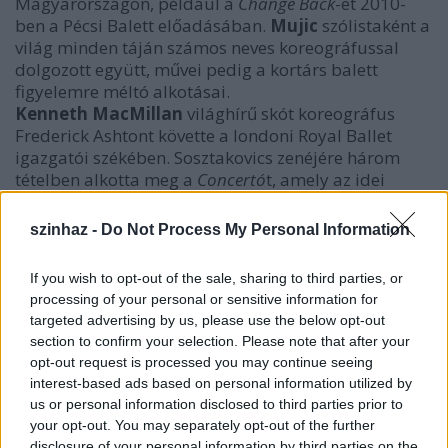
Magyarországon, például a
Change Back
-et 2010-
ben a Pécsi Balett előadásában.
Mujic
szólistaként a
világ minden táján számos neves koreográfussal
dolgozott együtt, művei pedig a kortárs balett
figyelemre méltó alkotásai.
Kenneth MacMillan
világhírű skót koreográfus
Frederick Ashtont követte a londoni Royal Ballet
igazgatói székében. Sosztakovics zenéjére három
tételben alkotta meg a
Concertó
t, amely az idei
vizsgakoncert teljes első részét kitölti.
A neoklasszikus darab nagy technikai
szinhaz -
Do Not Process My Personal Information
felkészültséget igényel a hallgatóktól, amelyhez
sokoldalú segítséget nyújtott a betanításban
If you wish to opt-out of the sale, sharing to third parties, or
szerepet vállaló
Julie Lincoln
, a MacMillan
processing of your personal or sensitive information for
művészeti hagyaték gondozója.
targeted advertising by us, please use the below opt-out
section to confirm your selection. Please note that after your
opt-out request is processed you may continue seeing
interest-based ads based on personal information utilized by
us or personal information disclosed to third parties prior to
your opt-out. You may separately opt-out of the further
disclosure of your personal information by third parties on the