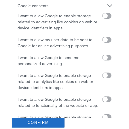
munkája előtt a legsikeresebb klasszikus
Google consents
repertoárdarabok kerülnek színre: például Ashton:
A
rosszul őrzött lány
, Pártay Lilla:
Anna Karenina
,
I want to allow Google to enable storage
Vaganova:
Esmeralda
, Petipa:
A hattyúk tava
című
related to advertising like cookies on web or
balettjének részletei.
device identifiers in apps.
A klasszikus balett szakirány 17 végzőse közül már
most, a színpadi vizsgák előtt 15-nek biztos
I want to allow my user data to be sent to
Google for online advertising purposes.
szerződése van. Elsősorban a hazai nagy együttesek
jelezték érdeklődésüket irántuk, ketten pedig a bécsi
I want to allow Google to send me
operaház balettkarába kerülnek.
personalized advertising.
I want to allow Google to enable storage
related to analytics like cookies on web or
device identifiers in apps.
I want to allow Google to enable storage
related to functionality of the website or app.
I want to allow Google to enable storage
Ajánlott bejegyzések:
CONFIRM
related to personalization.