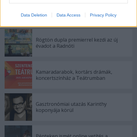
I want to allow Google to enable storage
Indul az e-Trafó online programsorozat
related to security, including authentication
Data Deletion
Data Access
Privacy Policy
functionality and fraud prevention, and other
user protection.
Rögtön dupla premierrel kezdi az új
évadot a Radnóti
Kamaradarabok, kortárs drámák,
koncertszínház a Teátrumban
Gasztronómiai utazás Karinthy
koponyája körül
Pénteken ismét online vetítés a