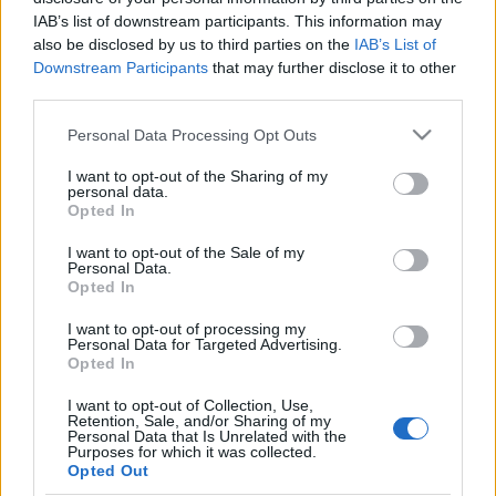
IAB’s list of downstream participants. This information may
also be disclosed by us to third parties on the
IAB’s List of
Downstream Participants
that may further disclose it to other
third parties.
Please note that this website/app uses one or more Google
Personal Data Processing Opt Outs
services and may gather and store information including but
not limited to your visit or usage behaviour. You may click to
I want to opt-out of the Sharing of my
Fotó: mtf.hu
personal data.
grant or deny consent to Google and its third-party tags to
Opted In
use your data for below specified purposes in below Google
A vizsgaelőadás a fiatal táncosok technikai
consent section.
I want to opt-out of the Sale of my
felkészültségén túl művészi sokoldalúságukat is
Personal Data.
bemutatja: azt, hogy a klasszikus és neoklasszikus
Opted In
koreográfiákat táncolva hogyan teszik élővé az
I want to opt-out of processing my
évszázados értékeket, valamint azt, hogy a
Personal Data for Targeted Advertising.
klasszikus balett formanyelvéből építkező mai
Opted In
alkotók darabjait milyen módon tolmácsolják a
közönségnek, sőt azt is, hogy egy-egy koreográfus
I want to opt-out of Collection, Use,
Retention, Sale, and/or Sharing of my
nekik készült vadonatúj alkotásait miképpen tudják
Personal Data that Is Unrelated with the
Purposes for which it was collected.
szinte az alkotás pillanatában a színpadra állítani.
Opted Out
A vizsgakoncertet záró modern blokkban
Mujic