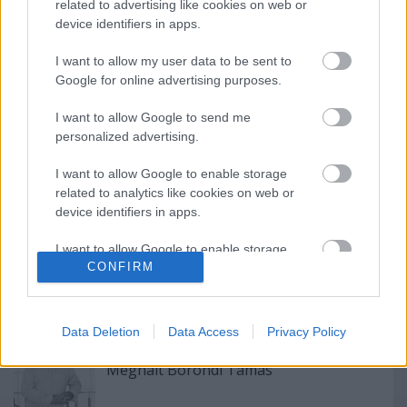
eddig legalább 300 művész lépett fel és ez a színházi
related to advertising like cookies on web or
fesztivál a régió legnagyobb ilyen seregszemléje,
device identifiers in apps.
amelyen alternatív előadások, innovatív, kirobbanó
erejű táncos, zenés előadások láthatók.
I want to allow my user data to be sent to
Google for online advertising purposes.
I want to allow Google to send me
personalized advertising.
I want to allow Google to enable storage
related to analytics like cookies on web or
Ajánlott bejegyzések:
device identifiers in apps.
I want to allow Google to enable storage
CONFIRM
related to functionality of the website or app.
Indul az e-Trafó online programsorozat
I want to allow Google to enable storage
related to personalization.
Data Deletion
Data Access
Privacy Policy
I want to allow Google to enable storage
Meghalt Böröndi Tamás
related to security, including authentication
functionality and fraud prevention, and other