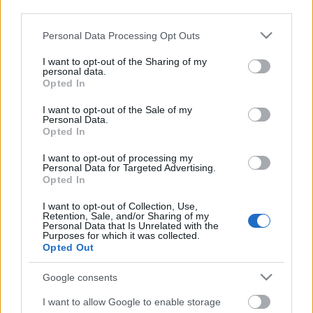
third parties.
Please note that this website/app uses one or more Google
Personal Data Processing Opt Outs
services and may gather and store information including but
not limited to your visit or usage behaviour. You may click to
I want to opt-out of the Sharing of my
personal data.
grant or deny consent to Google and its third-party tags to
Opted In
use your data for below specified purposes in below Google
consent section.
I want to opt-out of the Sale of my
Personal Data.
Opted In
Dalibor Martinis
horvát videóművész és performer
I want to opt-out of processing my
"Simultan govor"
címmel, Bábel tornyának mai
Personal Data for Targeted Advertising.
változatával lép színpadra az MSU-ban. Emellett
Opted In
éjjelente beszélgetések is lesznek a művészekkel.
Idén először Zágrábon kívül, a fővárostól délre fekvő
I want to opt-out of Collection, Use,
Retention, Sale, and/or Sharing of my
Sisak városában a Sisaki Nyár programjába is
Personal Data that Is Unrelated with the
bevették az
Purposes for which it was collected.
Eurokaz
t, szerdán és csütörtökön a
Opted Out
Táncstúdió tagjai lépnek fel a
Republika masta
(Képzelt köztársaság) című darabbal és a
Salome
Google consents
című balettel.
Az Eurokazt 1987 óta rendezik meg Zágrábban,
I want to allow Google to enable storage