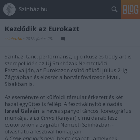
Színház.hu
Kezdődik az Eurokazt
szinhazhu
•
2012. június 28.
Színház, tánc, performansz, új cirkusz és body art is
szerepel idén az Új Színházak Nemzetközi
Fesztiválján, az Eurokazon csütörtöktől július 2-ig
Zágrábban és először a horvát fővároson kívül,
Sisakban is.
Az eseményre öt külföldi társulat érkezett és két
hazai együttes is fellép. A fesztiválnyitó előadás
Israel Galván
, a neves spanyol táncos, koreográfus
munkája, a
La Curva
(Kanyar) című darab lesz
csütörtökön a zágrábi Nemzeti Színházban -
olvasható a fesztivál honlapján.
A
Crew_eric joris
nevű belga csapat - amelynek