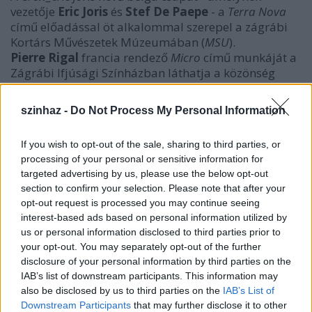
vezetője
Eric Joris
és
Stef De Paepe
- a
Terra Nova
című előadással öt alkalommal szerepel a zágrábi
Kortárs Művészetek Múzeumában (
MSU
).
Pierre Rigal
francia rendező
Micro
című munkáját a
Zágrábi Ifjúsági Színházban láthatja a közönség
péntek este. Három alkalommal lép fel
Claudia
Bosse
német-osztrák művészekből álló
szinhaz -
Do Not Process My Personal Information
theatercombinatja "
Uralkodó erők. Mi a teendő?
"
című performansszal az MSU-ban. Macedóniából a
If you wish to opt-out of the sale, sharing to third parties, or
prilepi Vojdan Cernodrinski Nemzeti Színház
processing of your personal or sensitive information for
együttese
Antica
címmel zenés drámát mutat be két
targeted advertising by us, please use the below opt-out
alkalommal
Branko Brezovic
horvát rendező
section to confirm your selection. Please note that after your
irányításával a zágrábi Gavella Színházban.
opt-out request is processed you may continue seeing
interest-based ads based on personal information utilized by
us or personal information disclosed to third parties prior to
your opt-out. You may separately opt-out of the further
disclosure of your personal information by third parties on the
IAB’s list of downstream participants. This information may
also be disclosed by us to third parties on the
IAB’s List of
Downstream Participants
that may further disclose it to other