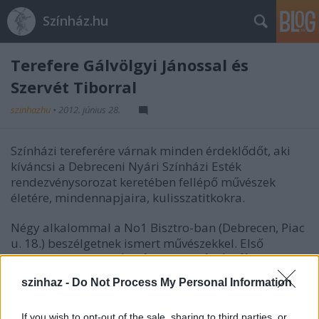
Színház.hu
Terefere Gálvölgyi Jánossal és
Szervét Tiborral
szinhazhu
•
2012. június 28.
Színházi tereferére várnak minden érdeklődőt, aki
kíváncsi a Debreceni Nyári Színházi Esték
rendezvénysorozat keretében fellépő művészek
életére, mindennapjaira, kulisszatitkokra.
Négy alkalommal a No1 Bisztro-ban (Debrecen, Piac
u. 18.) beszélgetnek ismert művészekkel. Első
alkalommal
Ivancsics Ilona
és
Koltai Róbert
színművészekkel találkozhattak az érdeklődők. A
szinhaz -
Do Not Process My Personal Information
következő közönségtalálkozó
június 29-én
, 18 órától
lesz.
If you wish to opt-out of the sale, sharing to third parties, or