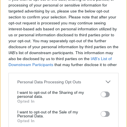
processing of your personal or sensitive information for
targeted advertising by us, please use the below opt-out
section to confirm your selection. Please note that after your
opt-out request is processed you may continue seeing
interest-based ads based on personal information utilized by
us or personal information disclosed to third parties prior to
your opt-out. You may separately opt-out of the further
disclosure of your personal information by third parties on the
IAB’s list of downstream participants. This information may
also be disclosed by us to third parties on the
IAB’s List of
Downstream Participants
that may further disclose it to other
third parties.
Vendégek:
Gálvölgyi János
Kossuth-díjas és
Szervét
Please note that this website/app uses one or more Google
Personal Data Processing Opt Outs
Tibor
Jászai Mari-díjas művészek.
services and may gather and store information including but
not limited to your visit or usage behaviour. You may click to
I want to opt-out of the Sharing of my
forrás: eszaon.hu
personal data.
grant or deny consent to Google and its third-party tags to
Opted In
use your data for below specified purposes in below Google
consent section.
I want to opt-out of the Sale of my
Personal Data.
Opted In