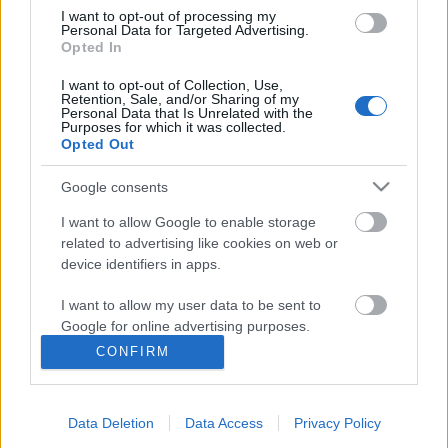
I want to opt-out of processing my
Personal Data for Targeted Advertising.
Opted In
Ajánlott bejegyzések:
I want to opt-out of Collection, Use,
Retention, Sale, and/or Sharing of my
Personal Data that Is Unrelated with the
Akárki a Dóm téren
Purposes for which it was collected.
Opted Out
Google consents
I want to allow Google to enable storage
Épül a Dóm téri szabadtéri színpad
related to advertising like cookies on web or
device identifiers in apps.
I want to allow my user data to be sent to
Bartók dallamok jazz-zenekarral és
Google for online advertising purposes.
tánccal
CONFIRM
I want to allow Google to send me
personalized advertising.
Data Deletion
Data Access
Privacy Policy
I want to allow Google to enable storage
A jövő évadra kilenc bemutatóval készül a