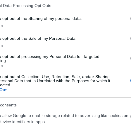
l Data Processing Opt Outs
o opt-out of the Sharing of my personal data.
In
Gus Ruelas, Reuters
o opt-out of the Sale of my Personal Data.
In
nkban, dolgozott
Szabó István
nal a
Csodálatos Júlia
ákon dolgozott nálunk. Magyarországról így vall: "Já
to opt-out of processing my Personal Data for Targeted
ing.
a rendszerváltás előtt. Mindig szerettem ide jönni
In
ssze a sors. Gondolom, nem újdonság önöknek az
őket: tudja, a törökök, osztrákok, németek, majd az
o opt-out of Collection, Use, Retention, Sale, and/or Sharing
ersonal Data that Is Unrelated with the Purposes for which it
zerű utazó vagyok. Úgy látom, hogy egészen jól
lected.
Out
vészbarátom ezt kissé bánja... Tény, hogy a művés
n. Az is tény viszont, hogy úgy látom, az emberek
consents
musban."
zerű most Budapest a filmesek szemében, így felelt:
o allow Google to enable storage related to advertising like cookies on
evice identifiers in apps.
ltek az utóbbi években, és szakemberekben sincs hi
tlanul jó hangulat a mérvadó, amit akkor érzek, ami