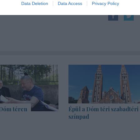
Data Deletion
Data Access
Privacy Policy
 Dóm téren
Épül a Dóm téri szabadtéri
színpad