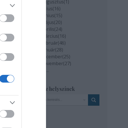
2020 augusztus
(
1
)
2020 július
(
16
)
2020 június
(
15
)
2020 május
(
20
)
2020 április
(
24
)
2020 március
(
16
)
2020 február
(
46
)
című
2020 január
(
28
)
rtam
2019 december
(
25
)
,
2019 november
(
27
)
Tovább
...
Szinház helyszínek
zet
 "A
ány,
kor