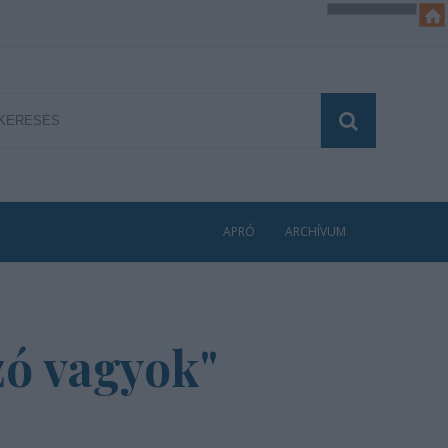
APRÓ
ARCHÍVUM
zó vagyok"