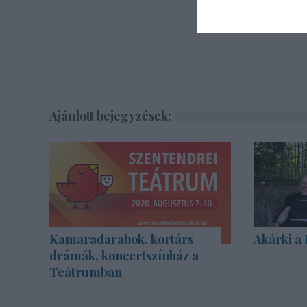
Ajánlott bejegyzések:
Kamaradarabok, kortárs
Akárki a
drámák, koncertszínház a
Teátrumban