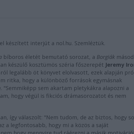
l készített interjút a nol.hu. Szemléztük.
a
bíboros életét bemutató sorozat, a
Borgiák
másod
óban készülő kosztümös széria főszerepét
Jeremy Iro
áról legalább öt könyvet elolvasott, ezek alapján pró
nem ritka, hogy a különböző források egymásnak
. "Semmiképp sem akartam pletykákra alapozni a
tam, hogy végül is fikciós drámasorozatot és nem
an, így válaszolt: "Nem tudom, de az biztos, hogy s
z a legfontosabb, hogy mi a közös a saját
anem hogy mennyire tud ráérezni a másik motivációi