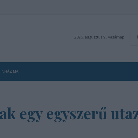
2026. augusztus 9., vasárnap
ZÍNHÁZ MA
sak egy egyszerű uta