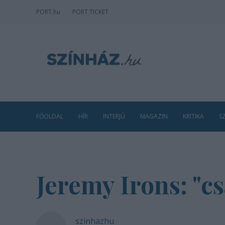
PORT
.hu
PORT TICKET
FŐOLDAL
HÍR
INTERJÚ
MAGAZIN
KRITIKA
S
Jeremy Irons: "c
szinhazhu