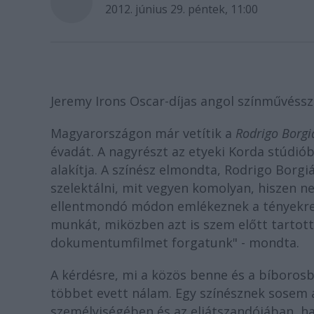
2012. június 29. péntek, 11:00
Jeremy Irons Oscar-díjas angol színművéssze
Magyarországon már vetítik a
Rodrigo Borgi
évadát. A nagyrészt az etyeki Korda stúdi
alakítja. A színész elmondta, Rodrigo Borgi
szelektálni, mit vegyen komolyan, hiszen 
ellentmondó módon emlékeznek a tényekre
munkát, miközben azt is szem előtt tartot
dokumentumfilmet forgatunk" - mondta.
A kérdésre, mi a közös benne és a bíborosb
többet evett nálam. Egy színésznek sosem a
személyiségében és az eljátszandójában, h