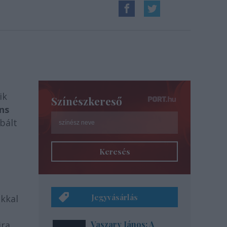
ik
Színészkereső
ns
bált
Keresés
Jegyvásárlás
okkal
ra.
Vaszary János: A