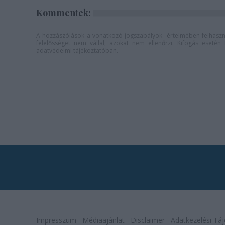
Kommentek:
A hozzászólások a
vonatkozó jogszabályok
értelmében felhaszná
felelősséget nem vállal, azokat nem ellenőrzi. Kifogás eseté
adatvédelmi tájékoztatóban
.
Impresszum
Médiaajánlat
Disclaimer
Adatkezelési Táj