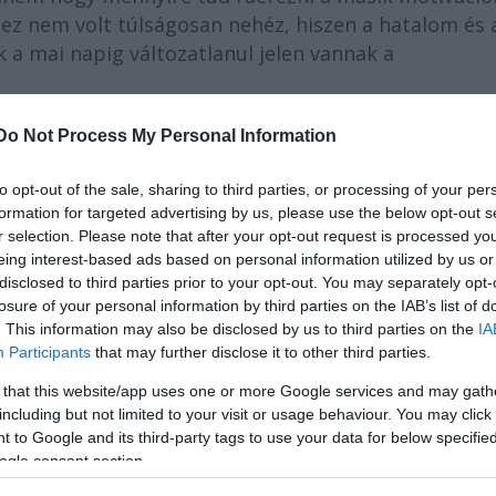
 ez nem volt túlságosan nehéz, hiszen a hatalom és 
 a mai napig változatlanul jelen vannak a
atban szerepet. A színpad és a nagy mozifilmek után
Do Not Process My Personal Information
remy Irons
úgy fogalmazott, "a színész már csak szí
diumban dolgozik, kizárólag a sztori és a karakter
to opt-out of the sale, sharing to third parties, or processing of your per
dom, hogy van egy bizonyos ízlésvilágom, amely a 
formation for targeted advertising by us, please use the below opt-out s
egyre gyakrabban egyezik a felkínált munkákkal. Tu
r selection. Please note that after your opt-out request is processed y
filmem, mint a
Misszió
vagy a
Lolita
, de sosem adom f
eing interest-based ads based on personal information utilized by us or
om létre a legjobbakkal. Elvégre a Borgiákat többe
disclosed to third parties prior to your opt-out. You may separately opt-
losure of your personal information by third parties on the IAB’s list of
ndező" - mondta a színművész.
. This information may also be disclosed by us to third parties on the
IA
Participants
that may further disclose it to other third parties.
 that this website/app uses one or more Google services and may gath
including but not limited to your visit or usage behaviour. You may click 
 to Google and its third-party tags to use your data for below specifi
ogle consent section.