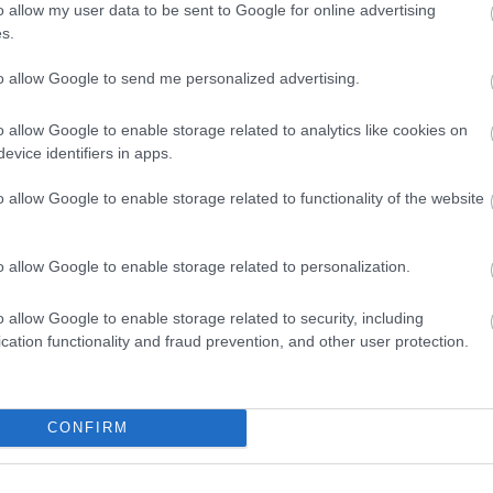
o allow my user data to be sent to Google for online advertising
 arra a furán barna tájra, amelyet a levegőből látok,
s.
r épp nem forgatok, imádok utazni, felfedezni
to allow Google to send me personalized advertising.
ások, mint mi, angolszászok, és olyan jó egy kicsit
kedik, az embereknek nincs elég pénzük, de mindig
o allow Google to enable storage related to analytics like cookies on
a tempó, mint a világ legtöbb helyén, és épp ezért v
evice identifiers in apps.
o allow Google to enable storage related to functionality of the website
tett
Szabó István
filmben éppen apja oldalán játszo
lcsesség, amit fiának adott, arra vonatkozott, hogy 
o allow Google to enable storage related to personalization.
Ott lehet igazából gyakorlatot szerezni, ráadásul úg
gy, mint a filmben, ahol az egész világ rajtad röhög
o allow Google to enable storage related to security, including
cation functionality and fraud prevention, and other user protection.
terjú a nol.hu-n olvasható.
CONFIRM