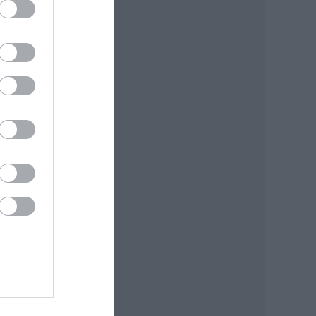
 egy
an
tta.
ha
y,
, ha