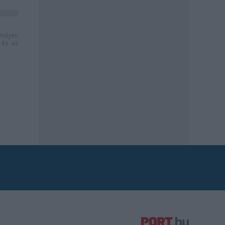
milyen
és az