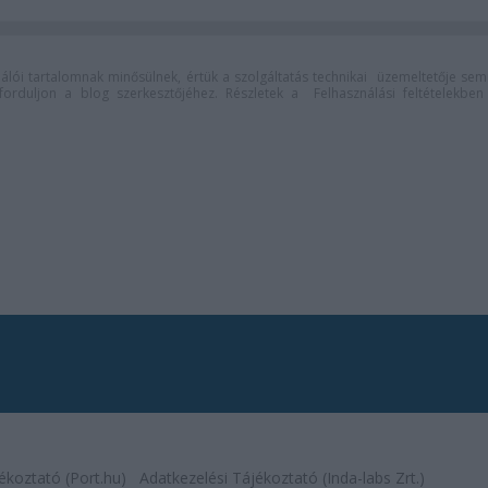
lói tartalomnak minősülnek, értük a
szolgáltatás technikai
üzemeltetője sem
n forduljon a blog szerkesztőjéhez. Részletek a
Felhasználási feltételekben
ékoztató (Port.hu)
Adatkezelési Tájékoztató (Inda-labs Zrt.)