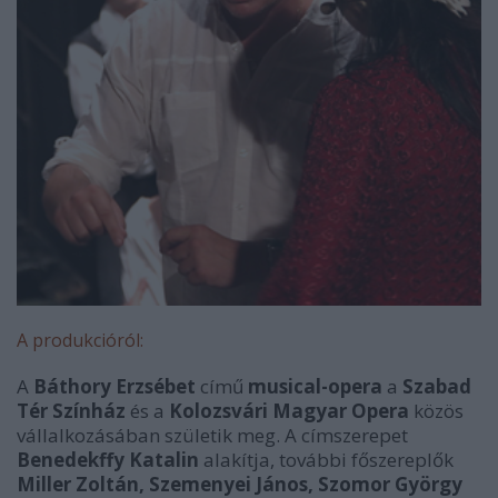
A produkcióról:
A
Báthory Erzsébet
című
musical-opera
a
Szabad
Tér Színház
és a
Kolozsvári Magyar Opera
közös
vállalkozásában születik meg. A címszerepet
Benedekffy Katalin
alakítja, további főszereplők
Miller Zoltán, Szemenyei János, Szomor György