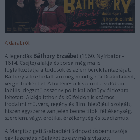
A darabról:
A legendás
Báthory Erzsébet
(1560, Nyírbátor -
1614, Csejte) alakja és sorsa még ma is
foglalkoztatja a tudósok és az emberek fantáziáját.
Báthory a köztudatban még mindig női Drakulaként,
vérgrófnőként él. A történészek szerint a valóban
labilis idegzetű asszony politikai bűnügy áldozata
lehetett. Alakja itthon és külföldön is számos
irodalmi mű, vers, regény és film ihletőjéül szolgált,
hiszen egyszerre van jelen benne titok, féltékenység,
szerelem, vágy, erotika, érzékenység és szadizmus.
A Margitszigeti Szabadtéri Színpad ősbemutatója
egy legendás nőalakot és egy máig vitatott