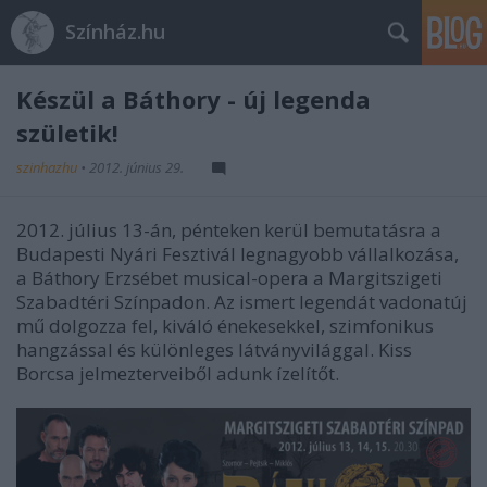
Színház.hu
Készül a Báthory - új legenda
születik!
szinhazhu
•
2012. június 29.
2012. július 13-án, pénteken kerül bemutatásra a
Budapesti Nyári Fesztivál legnagyobb vállalkozása,
a Báthory Erzsébet musical-opera a Margitszigeti
Szabadtéri Színpadon. Az ismert legendát vadonatúj
mű dolgozza fel, kiváló énekesekkel, szimfonikus
hangzással és különleges látványvilággal. Kiss
Borcsa jelmezterveiből adunk ízelítőt.