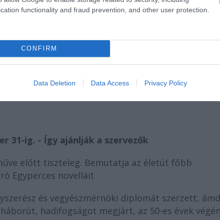
cation functionality and fraud prevention, and other user protection.
CONFIRM
Data Deletion
Data Access
Privacy Policy
r 31-ig. - Így ajánlják a szervezők
műve előtt tiszteleg. Bemutatja az életút főbb
író Egyperces novelláit
gyszerész és vegyészmérnöki diplomát szerzett, ám
 háborút, hadifogságot megjárt, az 50-es évek végé