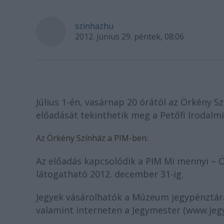
szinhazhu
2012. június 29. péntek, 08:06
Július 1-én, vasárnap 20 órától az Örkény S
előadását tekinthetik meg a Petőfi Irodalm
Az Örkény Színház a PIM-ben:
Az előadás kapcsolódik a PIM Mi mennyi – Ör
látogatható 2012. december 31-ig.
Jegyek vásárolhatók a Múzeum jegypénztárá
valamint interneten a Jegymester (www.jeg