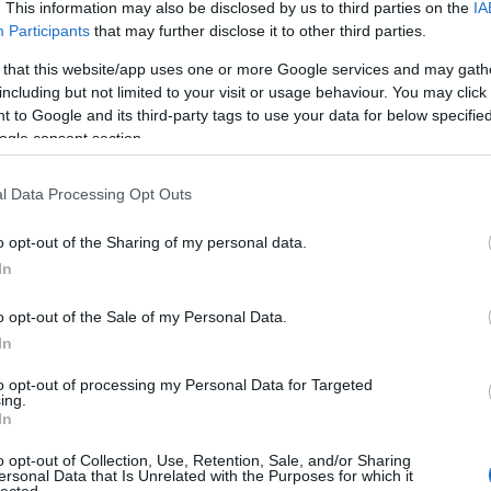
k sok baja, öröme: rokon. Közös hasznunk
. This information may also be disclosed by us to third parties on the
IA
 átsétálgattunk egymáshoz egy pohár ital
Participants
that may further disclose it to other third parties.
t olyan munkasikerrel is megajándékozhat
 that this website/app uses one or more Google services and may gath
és a Vérrokonok. E barátság nem bennem,
including but not limited to your visit or usage behaviour. You may click 
csak a Kulcskeresők szolnoki bemutatója
 to Google and its third-party tags to use your data for below specifi
ogle consent section.
elős, viselem is a következményeket, teh
 szerepét nem óhajtom szépíteni. Megérte
l Data Processing Opt Outs
n is piknikus alkat vagyok. De épp ezért
az indulataimra hallgassak, mert ezek né
o opt-out of the Sharing of my personal data.
tázzam tehát, mentségemül, hogy voltakép
In
tam, se kedvem, se merszem drámát írni, 
e nem tudnék ráduplázni. Szolnoknak épp 
o opt-out of the Sale of my Personal Data.
idéken még megbukni se katasztrófa, tehá
In
: előre adták a pénzt, és elég sokat;
to opt-out of processing my Personal Data for Targeted
rekemnek teremtettem otthont, és jól tud
ing.
In
hogy a Vígszínházban a pénz dupláját is
pedig azért, mert nem ismerted a darab e
o opt-out of Collection, Use, Retention, Sale, and/or Sharing
ersonal Data that Is Unrelated with the Purposes for which it
 javított, utolsó előtti változat se
lected.