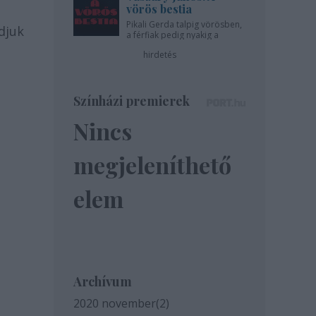
vörös bestia
Pikali Gerda talpig vörösben,
djuk
a férfiak pedig nyakig a
pácban - az Újszínházban!
hirdetés
Színházi premierek
Nincs
megjeleníthető
elem
Archívum
2020 november
(
2
)