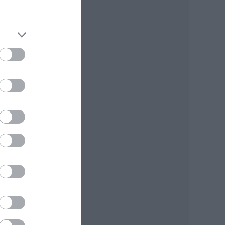
el
an
ni
ajba