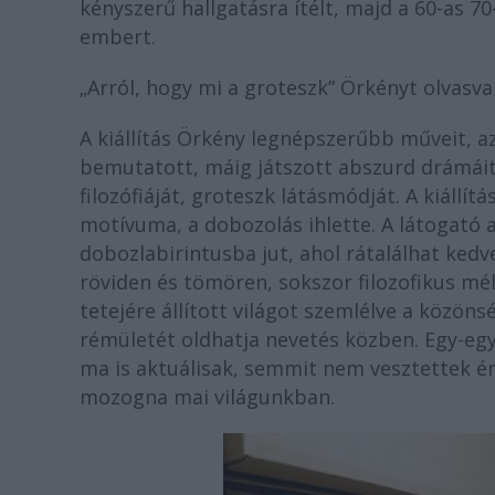
kényszerű hallgatásra ítélt, majd a 60-as 7
embert.
„Arról, hogy mi a groteszk” Örkényt olvasv
A kiállítás Örkény legnépszerűbb műveit, a
bemutatott, máig játszott abszurd drámáit
filozófiáját, groteszk látásmódját. A kiállí
motívuma, a dobozolás ihlette. A látogató 
dobozlabirintusba jut, ahol rátalálhat kedv
röviden és tömören, sokszor filozofikus mé
tetejére állított világot szemlélve a közö
rémületét oldhatja nevetés közben. Egy-eg
ma is aktuálisak, semmit nem vesztettek ér
mozogna mai világunkban.