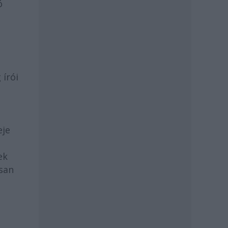
ó
 írói
l
eje
ek
osan