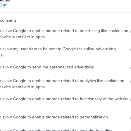
Out
osszabb volt, visszaadtad volna. Mi egy
 vagyunk, ameddig vagyunk; ne veszítsük 
consents
nyőben, egy vidékre adott darab a másikb
sok évünk hátra. Én nem akarok úgy elmen
o allow Google to enable storage related to advertising like cookies on
égeket hagyjak itt magam után. Jusson
evice identifiers in apps.
zólaltattál meg: a Bokorok marakodnak, h
o allow my user data to be sent to Google for online advertising
yják el egymást.
s.
to allow Google to send me personalized advertising.
o allow Google to enable storage related to analytics like cookies on
evice identifiers in apps.
o allow Google to enable storage related to functionality of the website
o allow Google to enable storage related to personalization.
o allow Google to enable storage related to security, including