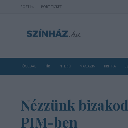
PORT
.hu
PORT TICKET
FŐOLDAL
HÍR
INTERJÚ
MAGAZIN
KRITIKA
S
Nézzünk bizakodv
PIM-ben