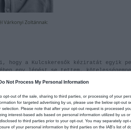
él Várkonyi Zoltánnak:
i, hogy a Kulcskeresők kéziratát egyik p
ében egy lépést se tettem, kötelességemn
zöljem, nehogy idők múltával ez is
Do Not Process My Personal Information
et épp e félreértések tisztázására,
rom neked. A mi korunkban a barátságot a
to opt-out of the sale, sharing to third parties, or processing of your per
tartom. Sok barátom van, tíz körömmel
formation for targeted advertising by us, please use the below opt-out s
m, hogy húsz év alatt mindössze egy olya
r selection. Please note that after your opt-out request is processed y
eing interest-based ads based on personal information utilized by us or
 és szerettem. Nagyon rosszul esne, ha t
disclosed to third parties prior to your opt-out. You may separately opt-
n lakunk közel egymáshoz, hanem ízlésünk
losure of your personal information by third parties on the IAB’s list of