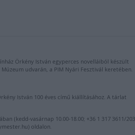
zínház Örkény István egyperces novelláiból készült
i Múzeum udvarán, a PIM Nyári Fesztivál keretében.
kény István 100 éves című kiállításához. A tárlat
ban (kedd-vasárnap 10.00-18.00; +36 1 317 3611/203
ymester.hu) oldalon.