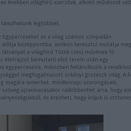
0-es években világhírű szerzővé, alkotó művésszé vál
a tanulhatunk legtöbbet.
z Egyperceseket és a világ számos színpadán
 állítja középpontba, azokon keresztül mutatja meg
tás látványát a világhírű Tóték című művének fő
az életrajzot bemutató első terem után egy
es egyperceseire, miközben feltárulkozik a rendkívü
lységgel megfogalmazott örkényi groteszk világ. A f
nség magára ismerhet, mindennapi szorongásait,
y szöveg újraolvasásakor rádöbbenhet arra, hogy ez
vényességükből, és érezheti, hogy írójuk is otthon