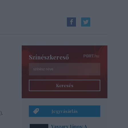
Színészkereső
Keresés
Jegyvásárlás
),
Vaszary János: A