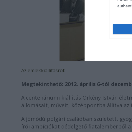
authenti
Az emlékkiállításról:
Megtekinthető: 2012. április 6-tól decembe
A centenáriumi kiállítás Örkény István élet
állomásait, műveit, középpontba állítva az 
A jómódú polgári családban született, gyó
írói ambíciókat dédelgető fiatalemberből a