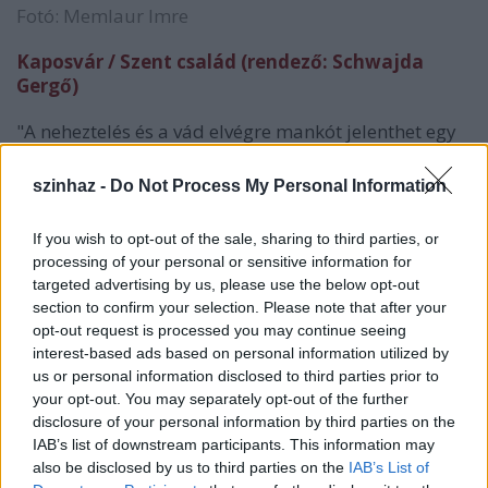
Fotó: Memlaur Imre
Kaposvár / Szent család (rendező: Schwajda
Gergő)
"A neheztelés és a vád elvégre mankót jelenthet egy
egész életen át. Ettől lesznek az öregasszonyok
magányosak, kegyetlenek, ingerültek és
szinhaz -
Do Not Process My Personal Information
varjúszerűek. Nem merik megérteni a másikat, mert
harag van a szívükben. De hát nehéz haragudni
If you wish to opt-out of the sale, sharing to third parties, or
rájuk, hisz az érzésekhez leckét sem igen kapunk.
processing of your personal or sensitive information for
Szinte meghülyít minket a tudat, hogy jól kell
targeted advertising by us, please use the below opt-out
járnunk, különben végünk van. Pedig inkább jót kéne
section to confirm your selection. Please note that after your
tennünk."
(Lázár Kati, kaposvarmost.hu)
opt-out request is processed you may continue seeing
interest-based ads based on personal information utilized by
us or personal information disclosed to third parties prior to
your opt-out. You may separately opt-out of the further
disclosure of your personal information by third parties on the
IAB’s list of downstream participants. This information may
also be disclosed by us to third parties on the
IAB’s List of