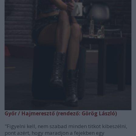
Győr / Hajmeresztő (rendező: Görög László)
"Figyelni kell, nem szabad minden titkot kibeszélni,
pont azért, hogy maradjon a fejekben egy