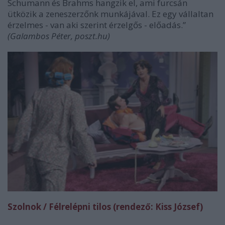
Schumann és Brahms hangzik el, ami furcsán
ütközik a zeneszerzőnk munkájával. Ez egy vállaltan
érzelmes - van aki szerint érzelgős - előadás.”
(Galambos Péter, poszt.hu)
Szolnok / Félrelépni tilos (rendező: Kiss József)