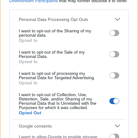
Downstream Participants
that may further disclose it to other
third parties.
Please note that this website/app uses one or more Google
Personal Data Processing Opt Outs
services and may gather and store information including but
not limited to your visit or usage behaviour. You may click to
I want to opt-out of the Sharing of my
personal data.
grant or deny consent to Google and its third-party tags to
Opted In
use your data for below specified purposes in below Google
consent section.
I want to opt-out of the Sale of my
Personal Data.
Kecskemét / Buborékok (rendező: Mohácsi János)
Opted In
"Az adóssághelyzet inkább csak a környezetet
I want to opt-out of processing my
nyújtja a történésekhez, ami nekem ebben fontos,
Personal Data for Targeted Advertising.
Opted In
hogyan lehet például a főszereplők részéről leélni
ebben egy életet. A fukarság, a pénzéhesség, a
I want to opt-out of Collection, Use,
látszatokra törekvés ugyanakkor alighanem egyidős
Retention, Sale, and/or Sharing of my
Personal Data that Is Unrelated with the
az emberiséggel és vélhetően azzal együtt fog csak
Purposes for which it was collected.
elmúlni."
(Mohácsi János, kecskemetikatona.hu)
Opted Out
Google consents
I want to allow Google to enable storage