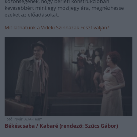
közönségének, hogy bérleti konstrukcióban
kevesebbért mint egy mozijegy ára, megnézhesse
ezeket az előadásokat.
Mit láthatunk a Vidéki Színházak Fesztiválján?
Fotó: Nyári A./A-Team
Békéscsaba / Kabaré (rendező: Szűcs Gábor)