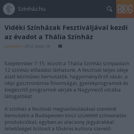
Színház.hu
Vidéki Színházak Fesztiváljával kezdi
az évadot a Thália Színház
szinhazhu
•
2012. június 29.
Szeptember 7-15. között a Thália Színház színpadain
12 színház előadást láthatunk. A fesztivál teljes ideje
alatt kézműves bemutatók, hagyományőrző vásár, a
népi gasztronómia finomságai, gyerekprogramok és
kiegészítő programok várják a Nagymező utcába
látogatókat.
A színház a fesztivál megvalósulásával szeretné
bemutatni a Budapesten kívül született színvonalas
produkciókat, egyben az alacsony jegyárakkal
lehetőséget biztosít a főváros kultúra szerető