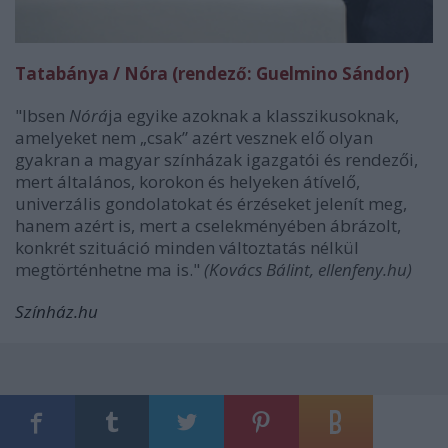
Tatabánya / Nóra (rendező: Guelmino Sándor)
"Ibsen
Nórá
ja egyike azoknak a klasszikusoknak,
amelyeket nem „csak” azért vesznek elő olyan
gyakran a magyar színházak igazgatói és rendezői,
mert általános, korokon és helyeken átívelő,
univerzális gondolatokat és érzéseket jelenít meg,
hanem azért is, mert a cselekményében ábrázolt,
konkrét szituáció minden változtatás nélkül
megtörténhetne ma is."
(Kovács Bálint, ellenfeny.hu)
Színház.hu