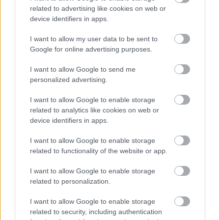
related to advertising like cookies on web or
device identifiers in apps.
I want to allow my user data to be sent to
Google for online advertising purposes.
I want to allow Google to send me
personalized advertising.
I want to allow Google to enable storage
related to analytics like cookies on web or
device identifiers in apps.
Miskolc / Én és a kisöcsém (rendező: Szabó Máté)
I want to allow Google to enable storage
"A világon minden egzakt, és következményekkel jár.
related to functionality of the website or app.
Az Én és a kisöcsémben hirtelen rendszertelenné
válik minden, a nagy feladat pedig az, hogy a
I want to allow Google to enable storage
képtelen helyzetekben is sikerüljön embernek
related to personalization.
maradni."
(Szabó Máté, minap.hu)
I want to allow Google to enable storage
related to security, including authentication