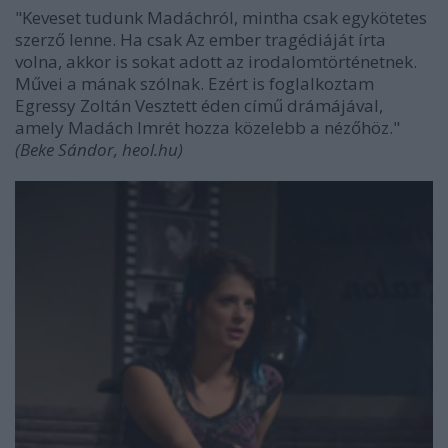
"Keveset tudunk Madáchról, mintha csak egykötetes
szerző lenne. Ha csak Az ember tragédiáját írta
volna, akkor is sokat adott az irodalomtörténetnek.
Művei a mának szólnak. Ezért is foglalkoztam
Egressy Zoltán Vesztett éden című drámájával,
amely Madách Imrét hozza közelebb a nézőhöz."
(Beke Sándor, heol.hu)