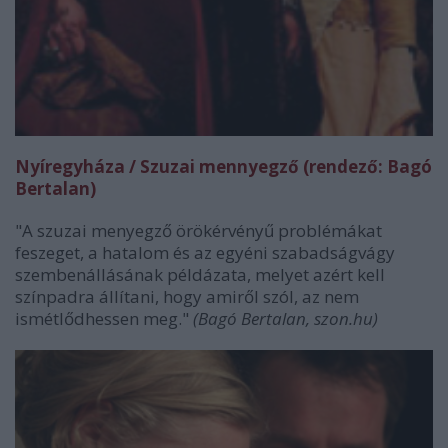
Nyíregyháza / Szuzai mennyegző (rendező: Bagó
Bertalan)
"A szuzai menyegző örökérvényű problémákat
feszeget, a hatalom és az egyéni szabadságvágy
szembenállásának példázata, melyet azért kell
színpadra állítani, hogy amiről szól, az nem
ismétlődhessen meg."
(Bagó Bertalan, szon.hu)