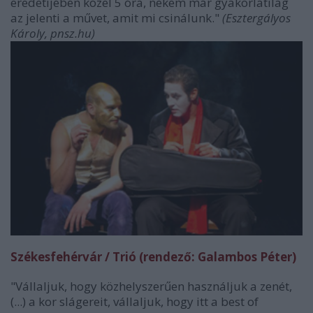
eredetijében közel 5 óra, nekem már gyakorlatilag
az jelenti a művet, amit mi csinálunk."
(Esztergályos
Károly, pnsz.hu)
Székesfehérvár / Trió (rendező: Galambos Péter)
"Vállaljuk, hogy közhelyszerűen használjuk a zenét,
(...) a kor slágereit, vállaljuk, hogy itt a best of