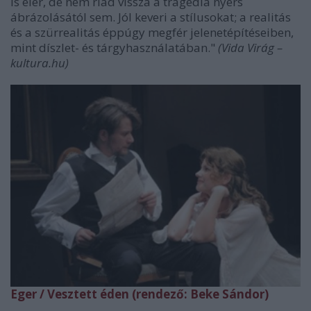
is elér, de nem riad vissza a tragédia nyers
ábrázolásától sem. Jól keveri a stílusokat; a realitás
és a szürrealitás éppúgy megfér jelenetépítéseiben,
mint díszlet- és tárgyhasználatában."
(Vida Virág –
kultura.hu)
Eger / Vesztett éden (rendező: Beke Sándor)