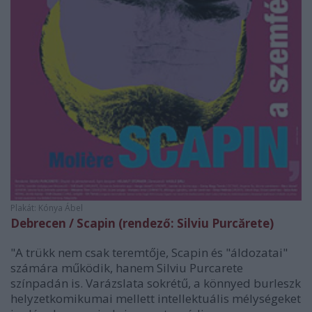
Plakát: Kónya Ábel
Debrecen / Scapin (rendező: Silviu Purcărete)
"A trükk nem csak teremtője, Scapin és "áldozatai"
számára működik, hanem Silviu Purcarete
színpadán is. Varázslata sokrétű, a könnyed burleszk
helyzetkomikumai mellett intellektuális mélységeket