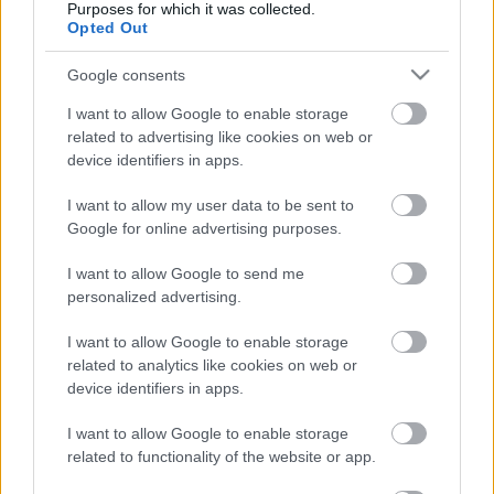
Purposes for which it was collected.
Opted Out
Google consents
I want to allow Google to enable storage
Az finisszázs estéjén az A fotóművészet születése - A piktorializmustól
related to advertising like cookies on web or
a modern fotográfiáig (1889-1929), a St. Gallen-i kalandok - Hartung,
device identifiers in apps.
Tàpies, Uecker és az Erker-jelenség és a Múmiák testközelben
kiállítások látogathatók.
I want to allow my user data to be sent to
Google for online advertising purposes.
A jegyárak ezen az estén a napközbeni jegyárakkal (és
kedvezményekkel) azonosak!
I want to allow Google to send me
Az időszaki kiállításokra csak az oda érvényes jeggyel lehet belépni.
personalized advertising.
Minden más program szabadon látogatható.
Pénztárzárás legkésőbb 21.00-kor.
I want to allow Google to enable storage
related to analytics like cookies on web or
device identifiers in apps.
Színház.hu
I want to allow Google to enable storage
related to functionality of the website or app.