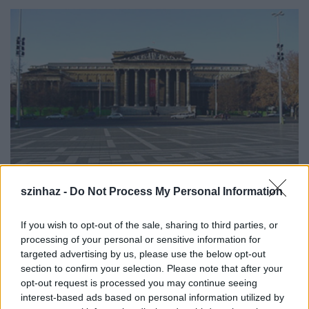
szinhaz -
Do Not Process My Personal Information
A moderátor,
Eszéki Erzsébet
, aki
Így látunk mi
című
kötetében 37 interjúalanyával járt körül 37 képet.
If you wish to opt-out of the sale, sharing to third parties, or
Így ajánlják a programot:
processing of your personal or sensitive information for
targeted advertising by us, please use the below opt-out
section to confirm your selection. Please note that after your
opt-out request is processed you may continue seeing
interest-based ads based on personal information utilized by