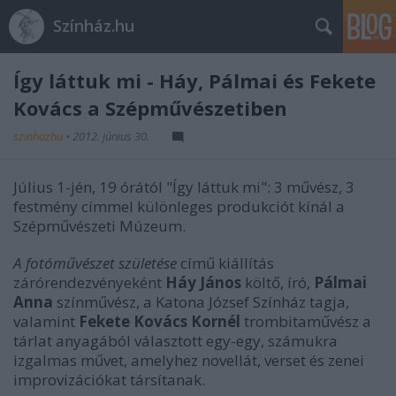
Színház.hu
Így láttuk mi - Háy, Pálmai és Fekete
Kovács a Szépművészetiben
szinhazhu
•
2012. június 30.
Július 1-jén, 19 órától "Így láttuk mi": 3 művész, 3
festmény címmel különleges produkciót kínál a
Szépművészeti Múzeum.
A fotóművészet születése
című kiállítás
zárórendezvényeként
Háy János
költő, író,
Pálmai
Anna
színművész, a Katona József Színház tagja,
valamint
Fekete Kovács Kornél
trombitaművész a
tárlat anyagából választott egy-egy, számukra
izgalmas művet, amelyhez novellát, verset és zenei
improvizációkat társítanak.