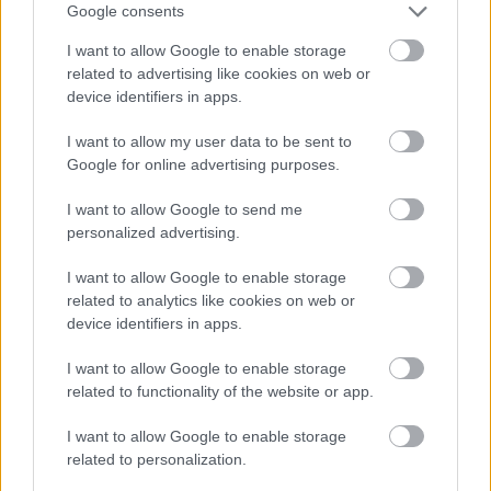
Google consents
aktív szerepet tudjak vállalni.
I want to allow Google to enable storage
Az elmúlt évet a Nemzeti Színházban töltötted,
related to advertising like cookies on web or
milyen tapasztalatokkal gazdagodtál?
device identifiers in apps.
Nagyon sok fontos és jó tapasztalatot
Balassa Eszter:
I want to allow my user data to be sent to
szereztem ez alatt az évad alatt. Gyakornokként
Google for online advertising purposes.
dolgoztam a Nemzeti Színházban, ahol több
produkcióban vettem részt, így például az
Egy
I want to allow Google to send me
lócsiszár virágvasárnapjá
-ban Znamenák István és
personalized advertising.
Perczel Enikő mellett. De végigkísértem a
Szent
I want to allow Google to enable storage
Johanna
próbafolyamatát ugyanúgy, mint a
related to analytics like cookies on web or
Tanítónő
-t, vagy a
Hazafit nekünk
-et. Jelenleg Andrei
device identifiers in apps.
Şerban rendezővel az
Angyalok Amerikában
című
előadáson dolgozunk, ahol én is kiveszem a
I want to allow Google to enable storage
részemet a munkafolyamatból, elsősorban az
related to functionality of the website or app.
előadás szövegének létrehozásában. Ez azért
lehetséges, mert Şerban nyitott az észrevételekre, így
I want to allow Google to enable storage
engem is meghallgat, figyelembe veszi a
related to personalization.
véleményemet.