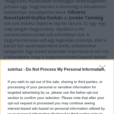
"Nagyszerű művészeket rendhagyó lehetőségekhez
juttatni úgy, hogy közben a közönség is közvetlenül
találkozhat, beszélgethet velük.
Udvaros
Dorottyától Gryllus Dorkán
át
Jordán Tamásig
sok-sok művész lépett és lép fel nálunk. Ez egy régi,
szép polgári hagyomány, ráadásul a mi
családunkban ennek sok előzménye volt. A
nagymamámnak volt egy legendás szalonja, ahol a
baráti kör vasárnaponként zenét, előadásokat
hallgatott. Egy ismert amerikai impresszárió azt írta
a könyvében, hogy a nagymamámtól kapott kedvet
Budapesten, hogy ilyesmivel foglalkozzon" - mesélte.
szinhaz -
Do Not Process My Personal Information
If you wish to opt-out of the sale, sharing to third parties, or
processing of your personal or sensitive information for
targeted advertising by us, please use the below opt-out
section to confirm your selection. Please note that after your
opt-out request is processed you may continue seeing
interest-based ads based on personal information utilized by
us or personal information disclosed to third parties prior to