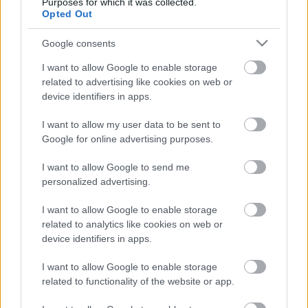
énekeltem gyerekként, 18 éves koromig színésznőnek
Purposes for which it was collected.
Opted Out
készültem. De annyira szorongtam, hogy nem
vagyok elég tehetséges, hogy inkább bölcsész lettem,
Google consents
s egyetem után a színpadból a "backstage-et"
választottam, vagyis inkább egyengettem egy sor
I want to allow Google to enable storage
nagyszerű produkció és művész pályáját."
related to advertising like cookies on web or
device identifiers in apps.
A Rózsavölgyi Szalonban legközelebb
szeptemberben láthatunk programokat.
Zimányi
I want to allow my user data to be sent to
Zsófia
így indokolta a két hónapos szünetet: "A nyár
Google for online advertising purposes.
nekem a töltekezés időszaka. Imádok a Balatonon
időzni, este ülni a vízparton, s nézni a naplementét -
I want to allow Google to send me
ez minden tévéműsornál jobb. Ami számomra a nyár
personalized advertising.
fénypontja, hogy együtt megy nyaralni az egész
I want to allow Google to enable storage
nagy család, gyerekek, unokák. Ez is családi
related to analytics like cookies on web or
hagyomány."
device identifiers in apps.
Best
I want to allow Google to enable storage
related to functionality of the website or app.