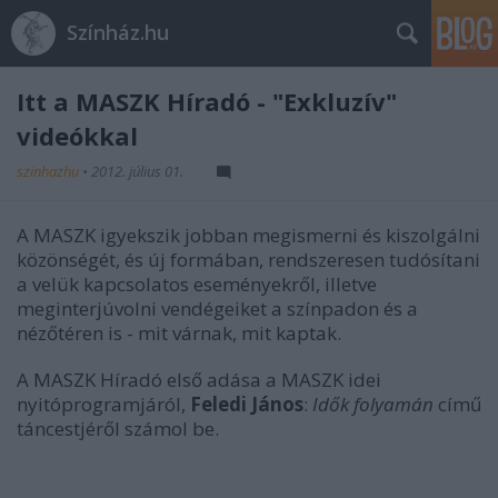
Színház.hu
Itt a MASZK Híradó - "Exkluzív"
videókkal
szinhazhu
•
2012. július 01.
A MASZK igyekszik jobban megismerni és kiszolgálni
közönségét, és új formában, rendszeresen tudósítani
a velük kapcsolatos eseményekről, illetve
meginterjúvolni vendégeiket a színpadon és a
nézőtéren is - mit várnak, mit kaptak.
A MASZK Híradó első adása a MASZK idei
nyitóprogramjáról,
Feledi János
:
Idők folyamán
című
táncestjéről számol be.