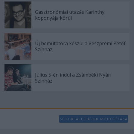
Gasztronómiai utazás Karinthy
koponyája körül
Új bemutatóra készül a Veszprémi Petőfi
Színház
Július 5-én indul a Zsámbéki Nyári
Színház
SÜTI BEÁLLÍTÁSOK MÓDOSÍTÁSA