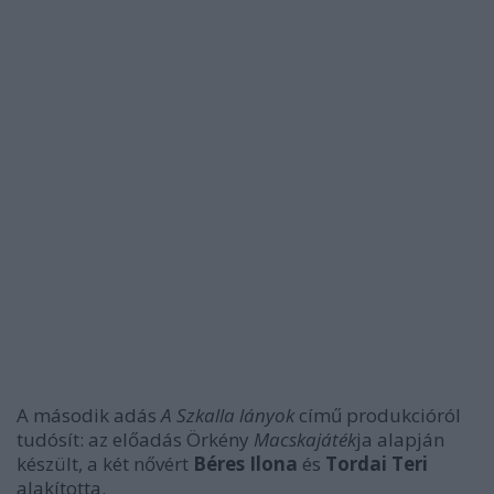
A második adás
A Szkalla lányok
című produkcióról
tudósít: az előadás Örkény
Macskajáték
ja alapján
készült, a két nővért
Béres Ilona
és
Tordai Teri
alakította.