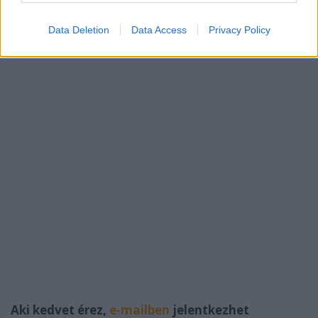
táncszínházi előadása kapcsán kérdezősködtek:
Data Deletion
Data Access
Privacy Policy
Aki kedvet érez,
e-mailben
jelentkezhet