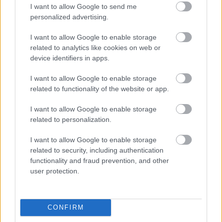
született
Pass-port Subotica/Szabadka - A démonok
I want to allow Google to send me
városa
hazai bemutatóján készült:
personalized advertising.
I want to allow Google to enable storage
related to analytics like cookies on web or
device identifiers in apps.
I want to allow Google to enable storage
related to functionality of the website or app.
I want to allow Google to enable storage
related to personalization.
I want to allow Google to enable storage
related to security, including authentication
functionality and fraud prevention, and other
user protection.
CONFIRM
A hatodik adásban a Duna Táncműhely
Himnusz
c.