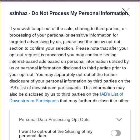
fellépése kapcsán készült:
szinhaz -
Do Not Process My Personal Information
If you wish to opt-out of the sale, sharing to third parties, or
processing of your personal or sensitive information for
targeted advertising by us, please use the below opt-out
section to confirm your selection. Please note that after your
opt-out request is processed you may continue seeing
interest-based ads based on personal information utilized by
us or personal information disclosed to third parties prior to
your opt-out. You may separately opt-out of the further
disclosure of your personal information by third parties on the
IAB’s list of downstream participants. This information may
also be disclosed by us to third parties on the
IAB’s List of
Downstream Participants
that may further disclose it to other
third parties.
Please note that this website/app uses one or more Google
Personal Data Processing Opt Outs
services and may gather and store information including but
not limited to your visit or usage behaviour. You may click to
I want to opt-out of the Sharing of my
A negyedik adásban a
Brecht - The Hardcore Machine
personal data.
grant or deny consent to Google and its third-party tags to
színészei is sokat mesélnek: