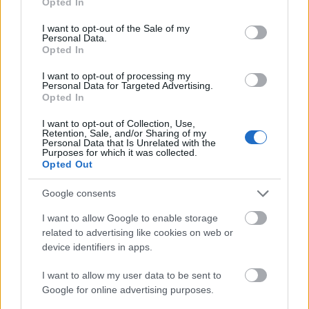
Opted In
use your data for below specified purposes in below Google
consent section.
I want to opt-out of the Sale of my
Personal Data.
Opted In
I want to opt-out of processing my
Personal Data for Targeted Advertising.
Opted In
I want to opt-out of Collection, Use,
Retention, Sale, and/or Sharing of my
Personal Data that Is Unrelated with the
Purposes for which it was collected.
Opted Out
Google consents
I want to allow Google to enable storage
related to advertising like cookies on web or
device identifiers in apps.
I want to allow my user data to be sent to
Az ötödik adás a szabadkai Kosztolányi Dezső
Google for online advertising purposes.
Színház és a MASZK Egyesület együttműködésében