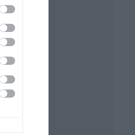
at,
s
ezte
at
gy
100