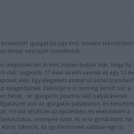
 kinevezett igazgatója úgy érzi, minden tekintetben
ei Hírlap interjúját szemléztük.
 megszülethet Ármin, hiszen tudjuk már, hogy fiú l
m már nagyobb, 17 éves ikreim vannak és egy 13 év
apokat élek. Egy elégedett ember ül önnel szemben"
ap újságírójának. Esküvőjére is nemrég került sor; a
er-házat - az igazgatói posztra való pályázásának
llgatásom volt az igazgatói pályázaton, én kerültem
olt. Fel-alá sétáltam az épületben, és elvetődtem a
antasztikus, mennyire szép, és arra gondoltam, ha
 kötni. Sikerült, és így életemnek valóban egy új