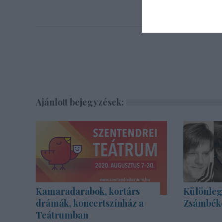
Ajánlott bejegyzések:
Kamaradarabok, kortárs
Különleg
drámák, koncertszínház a
Zsámbék
Teátrumban