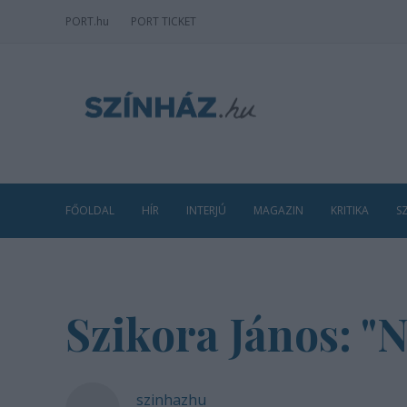
PORT
.hu
PORT TICKET
FŐOLDAL
HÍR
INTERJÚ
MAGAZIN
KRITIKA
S
Szikora János: "
szinhazhu