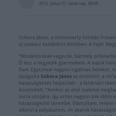
2012. július 01. vasárnap, 08:09
Szikora János, a Vörösmarty Színház frissen
új szakasz kezdődött életében. A Fejér Megy
"Mindenórásak vagyunk, bármely pillanatban
Ő lesz a negyedik gyermekem. A másik háro
fiam. Egyszóval nagyon izgalmas heteket, n
újságolta
Szikora János
az örömhírt. a Hírl
házasságkötés helyszínét - a fehérvári Hiem
köszönheti. "Amikor az első szakmai megha
sorra utoljára, így aztán nagyon sok időm v
házasságkötő terembe. Elámultam, milyen f
sikerül a pályázatom, itt akarok házasságot