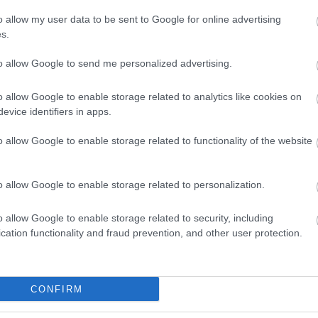
élére, az évadterv már elkészült. Ezt azonban -
o allow my user data to be sent to Google for online advertising
s.
lt: "Minden játszóhelyen változnak a darabok, a
maradnak, de ők is mást rendeznek, mint amit
to allow Google to send me personalized advertising.
y nem voltam elégedett, viszont azokat a kollégáim
atársaim lesznek, szerettem volna helyzetbe hozni.
o allow Google to enable storage related to analytics like cookies on
g és a társulat és fordítva. A kölcsönös ismerkedé
evice identifiers in apps.
te le a direktor.
o allow Google to enable storage related to functionality of the website
dhatatlan, nagy a várakozás, és országos figyelem öv
 Én személy szerint is érzem azt, hogy borzasztó sok
o allow Google to enable storage related to personalization.
, a legtöbbet kell nyújtani, az első pillanattól. S ú
ban nem légből kapott vágyálom az, hogy elérjük a 
o allow Google to enable storage related to security, including
cation functionality and fraud prevention, and other user protection.
 túl egyszerű, de ez a dolgunk. Nekem most minden
lmas feladat is?"
erjú az fmh.hu-n olvasható.
CONFIRM