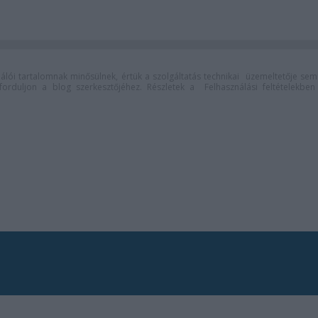
lói tartalomnak minősülnek, értük a
szolgáltatás technikai
üzemeltetője sem
n forduljon a blog szerkesztőjéhez. Részletek a
Felhasználási feltételekben