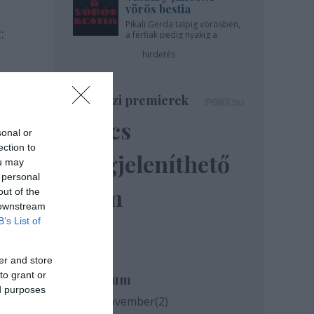
vörös bestia
Pikali Gerda talpig vörösben,
:
a férfiak pedig nyakig a
pácban - az Újszínházban!
hirdetés
zat,
Színházi premierek
Nincs
sonal or
ection to
megjeleníthető
ou may
 personal
elem
out of the
 downstream
B’s List of
er and store
to grant or
Archívum
ed purposes
2020 november
(
2
)