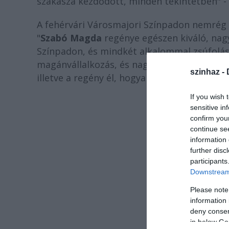
szakasza kezdődött, minden tekintetben" - 
A fehérvári Városmajori Színpadon nemrég
"
Szabó Magda
regénye egészen kiváló, nag
Színpadon, és mindkét alkalommal zsúfolási
magánvállalkozás, és nagy volt a szorongá
szinhaz -
illetve a regény él, hogyan fogadja ezt a vál
If you wish 
sensitive in
confirm you
continue se
information 
further disc
participants
Downstream 
Please note
information 
deny consent
in below Go