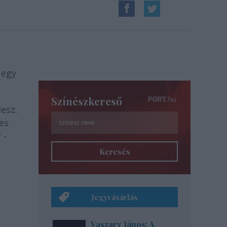
 egy
Színészkereső
esz.
es
 -
Keresés
Jegyvásárlás
Vaszary János: A