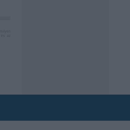
milyen
és az