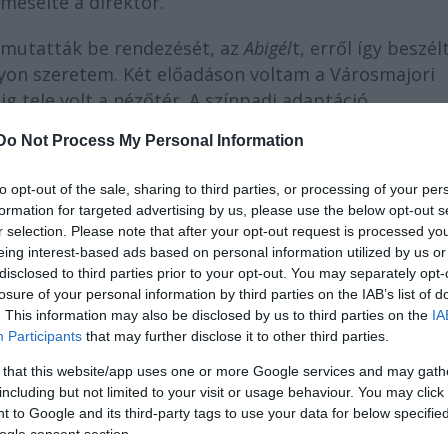
mesélte a direktor.
 mutatták be rendezését, az
Abigél
t, erről így beszélt
yon szeretem. Két előadáson voltam a Városmajori
g tele volt a nézőtér. A színpadi adaptáció
s, hogy a közönség, amelynek emlékeiben a tévésoro
Do Not Process My Personal Information
tozatot. A jelek szerint sikerült a mutatvány."
to opt-out of the sale, sharing to third parties, or processing of your per
formation for targeted advertising by us, please use the below opt-out s
r selection. Please note that after your opt-out request is processed y
eing interest-based ads based on personal information utilized by us or
disclosed to third parties prior to your opt-out. You may separately opt-
losure of your personal information by third parties on the IAB’s list of
. This information may also be disclosed by us to third parties on the
IA
Participants
that may further disclose it to other third parties.
 that this website/app uses one or more Google services and may gath
including but not limited to your visit or usage behaviour. You may click 
 to Google and its third-party tags to use your data for below specifi
ogle consent section.