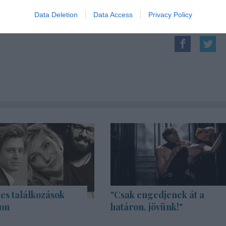
Data Deletion
Data Access
Privacy Policy
es találkozások
"Csak engedjenek át a
on
határon, jövünk!"