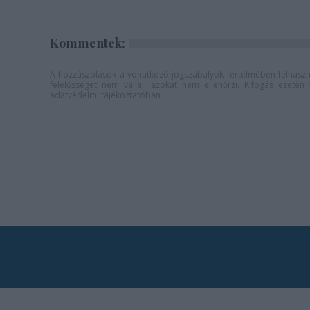
Kommentek:
A hozzászólások a
vonatkozó jogszabályok
értelmében felhaszná
felelősséget nem vállal, azokat nem ellenőrzi. Kifogás eseté
adatvédelmi tájékoztatóban
.