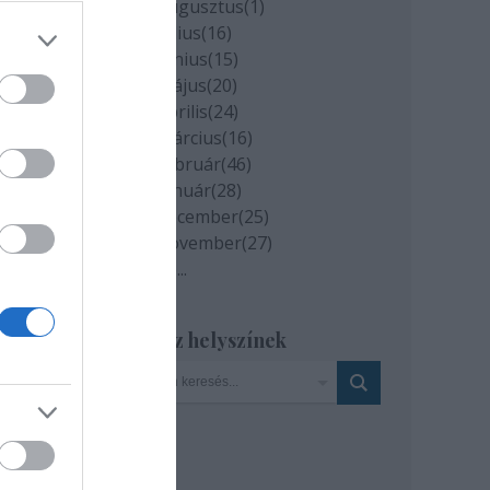
2020 augusztus
(
1
)
2020 július
(
16
)
2020 június
(
15
)
2020 május
(
20
)
2020 április
(
24
)
2020 március
(
16
)
2020 február
(
46
)
2020 január
(
28
)
2019 december
(
25
)
esen
2019 november
(
27
)
Tovább
...
a el
a
Szinház helyszínek
t