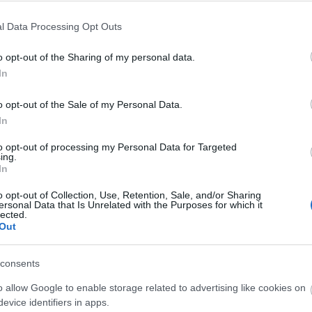
l Data Processing Opt Outs
o opt-out of the Sharing of my personal data.
In
o opt-out of the Sale of my Personal Data.
Fejér Megyei Hírlap
In
lósi Várszínházban látható. A rendező elmondta, telj
to opt-out of processing my Personal Data for Targeted
ing.
dezett szegedi Dóm téri, ahol igazi nagyprodukciót
In
pusztán a szövegre és történetre koncentrálva játssz
abot, kimaradnak vagy csak jelzésértékűek lesznek 
o opt-out of Collection, Use, Retention, Sale, and/or Sharing
ersonal Data that Is Unrelated with the Purposes for which it
rsa, a nyelvi szépség talán még koncentráltabban
lected.
Out
örösmarty Színházban. Úgy fogalmazott, rendezőkén
consents
 de színházigazgatóként a közönség újbóli
o allow Google to enable storage related to advertising like cookies on
 feladata, és ez az összes energiáját leköti.
evice identifiers in apps.