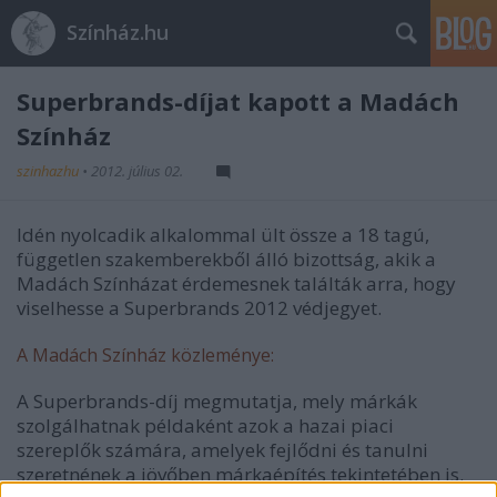
Színház.hu
Superbrands-díjat kapott a Madách
Színház
szinhazhu
•
2012. július 02.
Idén nyolcadik alkalommal ült össze a 18 tagú,
független szakemberekből álló bizottság, akik a
Madách Színházat érdemesnek találták arra, hogy
viselhesse a Superbrands 2012 védjegyet.
A Madách Színház közleménye:
A Superbrands-díj megmutatja, mely márkák
szolgálhatnak példaként azok a hazai piaci
szereplők számára, amelyek fejlődni és tanulni
szeretnének a jövőben márkaépítés tekintetében is.