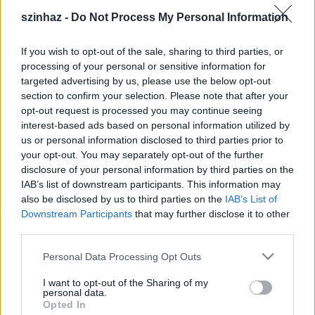
Úgy gondoljuk, hogy e minősítés, amelyet
Színházunk elnyert, biztonságot és garanciát is nyújt
szinhaz -
Do Not Process My Personal Information
nézőinknek.
If you wish to opt-out of the sale, sharing to third parties, or
processing of your personal or sensitive information for
targeted advertising by us, please use the below opt-out
section to confirm your selection. Please note that after your
opt-out request is processed you may continue seeing
interest-based ads based on personal information utilized by
us or personal information disclosed to third parties prior to
your opt-out. You may separately opt-out of the further
disclosure of your personal information by third parties on the
IAB’s list of downstream participants. This information may
also be disclosed by us to third parties on the
IAB’s List of
Downstream Participants
that may further disclose it to other
third parties.
Please note that this website/app uses one or more Google
Fotó: nepszava.hu
Personal Data Processing Opt Outs
services and may gather and store information including but
not limited to your visit or usage behaviour. You may click to
I want to opt-out of the Sharing of my
A díj egyértelműen pozitív visszajelzés számunkra. A
personal data.
grant or deny consent to Google and its third-party tags to
díjat odaítélő bizottság az ágazat elismert
Opted In
use your data for below specified purposes in below Google