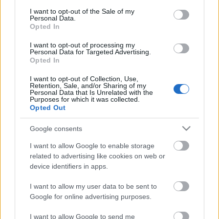
szakembereiből áll, akik döntésükkel tanúsítják
consent section.
Színházunk eddigi sikerességét. A döntés kizárólag
I want to opt-out of the Sale of my
Personal Data.
szakmai szempontok mérlegelése alapján született.
Opted In
Éppen ezért nagyon megtisztelő, hogy idén a
I want to opt-out of processing my
Personal Data for Targeted Advertising.
Madách Színház elnyerte a Superbrands-díjat.
Opted In
I want to opt-out of Collection, Use,
Retention, Sale, and/or Sharing of my
Personal Data that Is Unrelated with the
Purposes for which it was collected.
Opted Out
Google consents
Ajánlott bejegyzések:
I want to allow Google to enable storage
related to advertising like cookies on web or
device identifiers in apps.
Indul az e-Trafó online programsorozat
I want to allow my user data to be sent to
Google for online advertising purposes.
Kamaradarabok, kortárs drámák,
I want to allow Google to send me