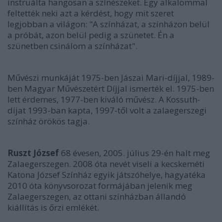
instruálta hangosan a színészeket. Egy alkalommal
feltették neki azt a kérdést, hogy mit szeret
legjobban a világon: "A színházat, a színházon belül
a próbát, azon belül pedig a szünetet. Én a
szünetben csinálom a színházat".
Művészi munkáját 1975-ben Jászai Mari-díjjal, 1989-
ben Magyar Művészetért Díjjal ismerték el. 1975-ben
lett érdemes, 1977-ben kiváló művész. A Kossuth-
díjat 1993-ban kapta, 1997-től volt a zalaegerszegi
színház örökös tagja.
Ruszt József
68 évesen, 2005. július 29-én halt meg
Zalaegerszegen. 2008 óta nevét viseli a kecskeméti
Katona József Színház egyik játszóhelye, hagyatéka
2010 óta könyvsorozat formájában jelenik meg
Zalaegerszegen, az ottani színházban állandó
kiállítás is őrzi emlékét.