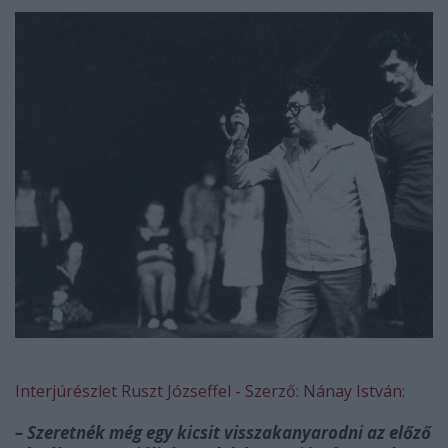
Interjúrészlet Ruszt Józseffel - Szerző: Nánay István:
– Szeretnék még egy kicsit visszakanyarodni az előző