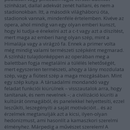
színházat, dallal adekvát zenét hallani, és nem a
stadionokban. Itt, a második világháború óta,
stadionok vannak, mindenféle értelemben. Kivéve az
opera, ahol mindig van egy olyan emberi kunszt,
hogy ki tudja-e énekelni azt a c-t vagy azt a díszítést,
mert maga az emberi hang olyan szép, mint a
Himalája vagy a virágzó fa. Ennek a primer volta
még mindig valami természeti szépként megmarad.
A színház tulajdonképpen az operában meg a
balettban fogja megtalálni a túlélés lehetőségét,
mert egyszerien természeti, ahogy a lány mozdulata
szép, vagy a fiútest szép a maga mozgásában. Mint
egy szép kutya. A társadalmi mondandó vagy
feladat funkciói kiürülnek – visszautalok arra, hogy
tanítanak, és nem nevelnek –; a civilizáció kiüríti a
kultúrát önmagából, és panelekkel helyettesíti, ezzel
leszűkíti, leszegényíti a saját motivációit... és az
érzelmek megtanulják azt a kicsi, ilyen-olyan
hedonizmust, ami hasonlít a kamaszkori szerelmi
élményhez. Márpedig a művészet szerelem! A