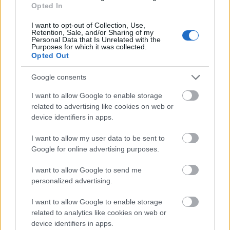
tesznek és nem is tehetnek ilyesmiért semmit. Mi sem sokat tehetünk
Opted In
itthon, de ha velünk történik valami, akkor mégis van valami esemény az
életünkben, társadalmi méretekben. Kinn senkivel semmi nem történik,
I want to opt-out of Collection, Use,
Retention, Sale, and/or Sharing of my
csak a társas együttélés szűk közösségében. Ezért is van az, hogy kinn
Personal Data that Is Unrelated with the
igen komoly a családi élet, s mindent meg is tesznek azért, hogy ezt a
Purposes for which it was collected.
Opted Out
családi életet biztosítsák és megerősítsék. Ezt a célt szolgálja a
gyermekekkel kapcsolatos igen komoly állami segítség. S éppen ezért
Google consents
furcsa, hogy a gyermekholmik, játékok és ruhák szinte azonos árban
vannak a felnőtt árukkal.
I want to allow Google to enable storage
Amennyire mi itthon gyűlölni, fúrni és megvetni tudunk, olyan mértékben
related to advertising like cookies on web or
szabadságunkban van szeretni, támogatni és lelkesedni. Ez ott kinn
device identifiers in apps.
szintén ismeretlen. Talán csak az egyetemi ifjúság élete más, de
meggyőződésem, hogy csak addig, amíg el nem hagyják az egyetemet.
I want to allow my user data to be sent to
Azután már ők is polgárok lesznek, és az idő kinn nagyon be van osztva.
Google for online advertising purposes.
Nincs véletlen idő, egész életük egy nagy program. Képtelenség kinn igazi
I want to allow Google to send me
baráti kapcsolatot folytatni, mert azt az időt, amibe ez kerülne,
personalized advertising.
valahonnan el kéne vonni. És erre sem a szokások, sem a helyi morál nem
ad lehetőséget.
I want to allow Google to enable storage
28-án szerdán reggel 8-kor volt kinn az első próbánk. Mindenki
related to analytics like cookies on web or
hasznavehetetlen állapotban volt, s ráadásul P. hülye szervezésének
device identifiers in apps.
következtében mindenki ott volt a próbán, és semmi dolguk nem volt,