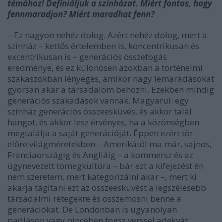
témához! Definiáljuk a színházat. Miért fontos, hogy
fennmaradjon? Miért maradhat fenn?
– Ez nagyon nehéz dolog. Azért nehéz dolog, mert a
színház – kettős értelemben is, koncentrikusan és
excentrikusan is – generációs összefogás
eredménye, és ez különösen azokban a történelmi
szakaszokban lényeges, amikor nagy lemaradásokat
gyorsan akar a társadalom behozni. Ezekben mindig
generációs szakadások vannak. Magyarul: egy
színház generációs összeesküvés, és akkor talál
hangot, és akkor lesz érvényes, ha a közönségben
megtalálja a saját generációját. Éppen ezért tör
előre világméretekben – Amerikától ma már, sajnos,
Franciaországig és Angliáig – a kommersz és az
úgynevezett tömegkultúra – bár ezt a kifejezést én
nem szeretem, mert kategorizálni akar –, mert ki
akarja tágítani ezt az összeesküvést a legszélesebb
társadalmi rétegekre és összemosni benne a
generációkat. De Londonban is ugyanolyan
padláson vagy pincében fogsz verssel adekvát