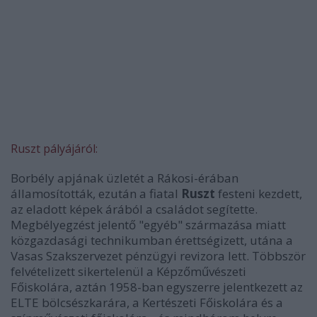
Ruszt pályájáról:
Borbély apjának üzletét a Rákosi-érában
államosították, ezután a fiatal
Ruszt
festeni kezdett,
az eladott képek árából a családot segítette.
Megbélyegzést jelentő "egyéb" származása miatt
közgazdasági technikumban érettségizett, utána a
Vasas Szakszervezet pénzügyi revizora lett. Többször
felvételizett sikertelenül a Képzőművészeti
Főiskolára, aztán 1958-ban egyszerre jelentkezett az
ELTE bölcsészkarára, a Kertészeti Főiskolára és a