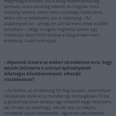
megmagyarázható. Ha a világ matematikailag
leírható, nincs szükség Istenre, és hogyha nincs
szükség Istenre, akkor nincs szükség művészetre,
akkor jön a műselyem, jön a műanyag... Az
alaphelyzet az – ahogy én azt harminc évvel ezelőtt
tanultam –, hogy az egész fogmosó pohár egy
molekula. Kész! Ettől kezdve a dolgoknak nincs
értelmük, csak funkciójuk.
– Képesnek érzed-e az emberi társadalmat arra, hogy
miután felismerte e szörnyű építményének
lehetséges következményeit, elkezdje
visszabontani?
– Az biztos, az emberiség föl fog lázadni, akármilyen
ostobának tűnik ez a mondat így önmagában. Ezzel
a globalizációval elindul egy rettentő nagy helycsere:
aki itt van, az odamegy, aki ott van, az idejön,
mindenki zavar mindenkit... egyre strukturáltabb