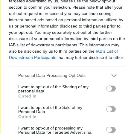
targeted advertising by us, please use the below opt-out
1965. május 31. (Bp.)
section to confirm your selection. Please note that after your
opt-out request is processed you may continue seeing
interest-based ads based on personal information utilized by
Vittem Bächeréknek egy fél literes tokaji szamorodnit. Nagyon hosszan
us or personal information disclosed to third parties prior to
elbeszélgettünk, bár a társalgás egy kissé nehezen indult. Erzsi, Pisti
your opt-out. You may separately opt-out of the further
nővére kissé arisztokratikus jelenség, igen nagy igényekkel s szellemi
disclosure of your personal information by third parties on the
téren talán egy kissé sznob megelégedettséggel. Férje, Laci nem sokkal
IAB’s list of downstream participants. This information may
lehet tőlem idősebb. Nagyon érdeklődött az itthoni állapotok felől. Így
also be disclosed by us to third parties on the
IAB’s List of
többnyire a Hruscsov leváltása után kialakult helyzetről, és Erzsivel Pistiről
Downstream Participants
that may further disclose it to other
beszélgettünk. Sikerült tőlük 100 frankot szereznem, amit itthon kifizetek.
third parties.
Ez volt az egyik legjobb üzlet, amit kinn kötöttem, hiszen 100 frank
Please note that this website/app uses one or more Google
mindössze 600 forintomba került. Nagyon érdekes, és számomra taszító
Personal Data Processing Opt Outs
services and may gather and store information including but
jelenség a kinti életforma. Az emberek zárkózottak és maguknak élők.
not limited to your visit or usage behaviour. You may click to
I want to opt-out of the Sharing of my
Attól, hogy kint minden üzlet és minden kereskedelem, minden szervezett
personal data.
grant or deny consent to Google and its third-party tags to
és minden „megvan". Az embereknek nincsenek közös célkitűzéseik,
Opted In
use your data for below specified purposes in below Google
közös örömeik vagy bajaik. Annyira kiszolgáltatottak a vezetésnek, hogy
consent section.
I want to opt-out of the Sale of my
szinte semmiféle társadalmi önállóság nem tudatosodott még bennük. Mi
Personal Data.
örülünk egy új háznak, mely praktikus és modern kivitelezésű. Örülünk egy
Opted In
jó fordulatot eredményező rendeletnek vagy valamilyen pozitív
I want to opt-out of processing my
változásnak… stb. Számukra ezek az örömök ismeretlenek, mert ők nem
Personal Data for Targeted Advertising.