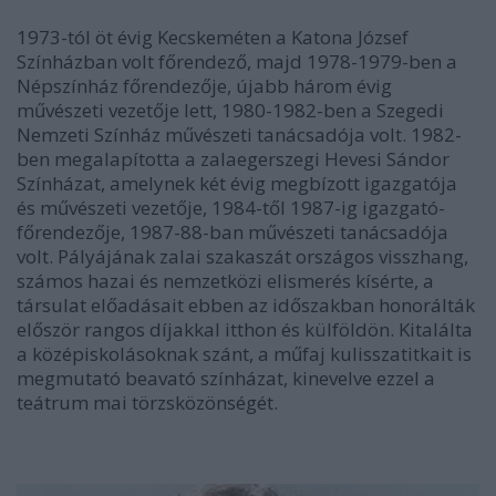
1973-tól öt évig Kecskeméten a Katona József
Színházban volt főrendező, majd 1978-1979-ben a
Népszínház főrendezője, újabb három évig
művészeti vezetője lett, 1980-1982-ben a Szegedi
Nemzeti Színház művészeti tanácsadója volt. 1982-
ben megalapította a zalaegerszegi Hevesi Sándor
Színházat, amelynek két évig megbízott igazgatója
és művészeti vezetője, 1984-től 1987-ig igazgató-
főrendezője, 1987-88-ban művészeti tanácsadója
volt. Pályájának zalai szakaszát országos visszhang,
számos hazai és nemzetközi elismerés kísérte, a
társulat előadásait ebben az időszakban honorálták
először rangos díjakkal itthon és külföldön. Kitalálta
a középiskolásoknak szánt, a műfaj kulisszatitkait is
megmutató beavató színházat, kinevelve ezzel a
teátrum mai törzsközönségét.