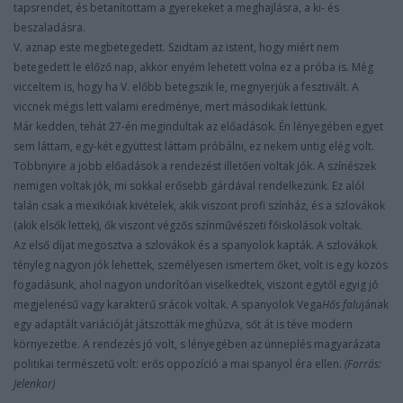
tapsrendet, és betanítottam a gyerekeket a meghajlásra, a ki- és
beszaladásra.
V. aznap este megbetegedett. Szidtam az istent, hogy miért nem
betegedett le előző nap, akkor enyém lehetett volna ez a próba is. Még
vicceltem is, hogy ha V. előbb betegszik le, megnyerjük a fesztivált. A
viccnek mégis lett valami eredménye, mert másodikak lettünk.
Már kedden, tehát 27-én megindultak az előadások. Én lényegében egyet
sem láttam, egy-két együttest láttam próbálni, ez nekem untig elég volt.
Többnyire a jobb előadások a rendezést illetően voltak jók. A színészek
nemigen voltak jók, mi sokkal erősebb gárdával rendelkezünk. Ez alól
talán csak a mexikóiak kivételek, akik viszont profi színház, és a szlovákok
(akik elsők lettek), ők viszont végzős színművészeti főiskolások voltak.
Az első díjat megosztva a szlovákok és a spanyolok kapták. A szlovákok
tényleg nagyon jók lehettek, személyesen ismertem őket, volt is egy közös
fogadásunk, ahol nagyon undorítóan viselkedtek, viszont egytől egyig jó
megjelenésű vagy karakterű srácok voltak. A spanyolok Vega
Hős falu
jának
egy adaptált variációját játszották meghúzva, sőt át is téve modern
környezetbe. A rendezés jó volt, s lényegében az ünneplés magyarázata
politikai természetű volt: erős oppozíció a mai spanyol éra ellen.
(Forrás:
Jelenkor)