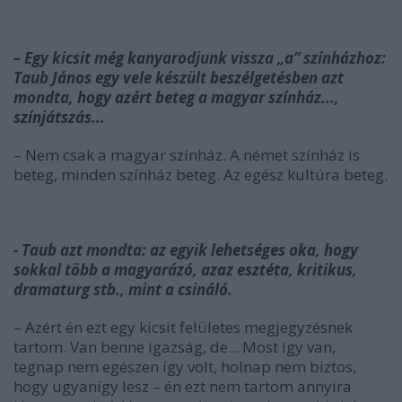
– Egy kicsit még kanyarodjunk vissza „a” színházhoz:
Taub János egy vele készült beszélgetésben azt
mondta, hogy azért beteg a magyar színház...,
színjátszás...
– Nem csak a magyar színház. A német színház is
beteg, minden színház beteg. Az egész kultúra beteg.
- Taub azt mondta: az egyik lehetséges oka, hogy
sokkal több a magyarázó, azaz esztéta, kritikus,
dramaturg stb., mint a csináló.
– Azért én ezt egy kicsit felületes megjegyzésnek
tartom. Van benne igazság, de... Most így van,
tegnap nem egészen így volt, holnap nem biztos,
hogy ugyanígy lesz – én ezt nem tartom annyira