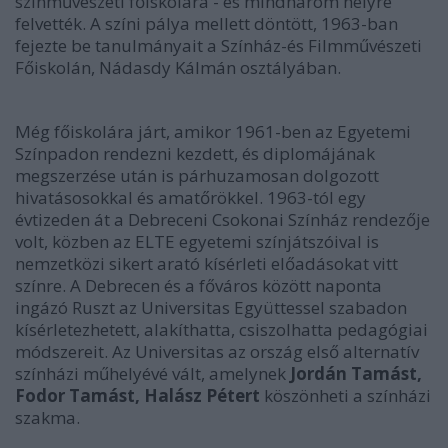
színművészeti főiskolára - és mindhárom helyre
felvették. A színi pálya mellett döntött, 1963-ban
fejezte be tanulmányait a Színház-és Filmművészeti
Főiskolán, Nádasdy Kálmán osztályában.
Még főiskolára járt, amikor 1961-ben az Egyetemi
Színpadon rendezni kezdett, és diplomájának
megszerzése után is párhuzamosan dolgozott
hivatásosokkal és amatőrökkel. 1963-tól egy
évtizeden át a Debreceni Csokonai Színház rendezője
volt, közben az ELTE egyetemi színjátszóival is
nemzetközi sikert arató kísérleti előadásokat vitt
színre. A Debrecen és a főváros között naponta
ingázó Ruszt az Universitas Együttessel szabadon
kísérletezhetett, alakíthatta, csiszolhatta pedagógiai
módszereit. Az Universitas az ország első alternatív
színházi műhelyévé vált, amelynek
Jordán Tamást,
Fodor Tamást, Halász Pétert
köszönheti a színházi
szakma.