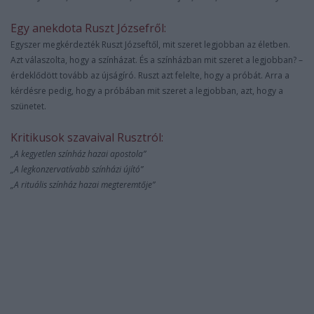
Egy anekdota Ruszt Józsefről:
Egyszer megkérdezték Ruszt Józseftől, mit szeret legjobban az életben.
Azt válaszolta, hogy a színházat. És a színházban mit szeret a legjobban? –
érdeklődött tovább az újságíró. Ruszt azt felelte, hogy a próbát. Arra a
kérdésre pedig, hogy a próbában mit szeret a legjobban, azt, hogy a
szünetet.
Kritikusok szavaival Rusztról:
„A kegyetlen színház hazai apostola”
„A legkonzervatívabb színházi újító”
„A rituális színház hazai megteremtője”