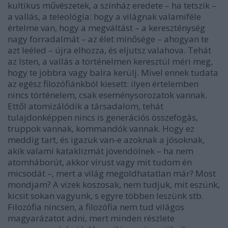
kultikus művészetek, a színház eredete – ha tetszik –
a vallás, a teleológia: hogy a világnak valamiféle
értelme van, hogy a megváltást – a kereszténység
nagy forradalmát – az élet minősége – ahogyan te
azt leéled – újra elhozza, és eljutsz valahova. Tehát
az Isten, a vallás a történelmen keresztül méri meg,
hogy te jobbra vagy balra kerülj. Mivel ennek tudata
az egész filozófiánkból kiesett: ilyen értelemben
nincs történelem, csak eseménysorozatok vannak.
Ettől atomizálódik a társadalom, tehát
tulajdonképpen nincs is generációs összefogás,
truppok vannak, kommandók vannak. Hogy ez
meddig tart, és igazuk van-e azoknak a jósoknak,
akik valami kataklizmát jövendölnek – ha nem
atomháborút, akkor vírust vagy mit tudom én
micsodát –, mert a világ megoldhatatlan már? Most
mondjam? A vizek koszosak, nem tudjuk, mit eszünk,
kicsit sokan vagyunk, s egyre többen leszünk stb.
Filozófia nincsen, a filozófia nem tud világos
magyarázatot adni, mert minden részlete