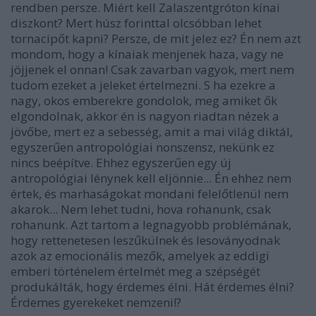
rendben persze. Miért kell Zalaszentgróton kínai
diszkont? Mert húsz forinttal olcsóbban lehet
tornacipőt kapni? Persze, de mit jelez ez? Én nem azt
mondom, hogy a kínaiak menjenek haza, vagy ne
jöjjenek el onnan! Csak zavarban vagyok, mert nem
tudom ezeket a jeleket értelmezni. S ha ezekre a
nagy, okos emberekre gondolok, meg amiket ők
elgondolnak, akkor én is nagyon riadtan nézek a
jövőbe, mert ez a sebesség, amit a mai világ diktál,
egyszerűen antropológiai nonszensz, nekünk ez
nincs beépítve. Ehhez egyszerűen egy új
antropológiai lénynek kell eljönnie... Én ehhez nem
értek, és marhaságokat mondani felelőtlenül nem
akarok... Nem lehet tudni, hova rohanunk, csak
rohanunk. Azt tartom a legnagyobb problémának,
hogy rettenetesen leszűkülnek és lesoványodnak
azok az emocionális mezők, amelyek az eddigi
emberi történelem értelmét meg a szépségét
produkálták, hogy érdemes élni. Hát érdemes élni?
Érdemes gyerekeket nemzeni!?