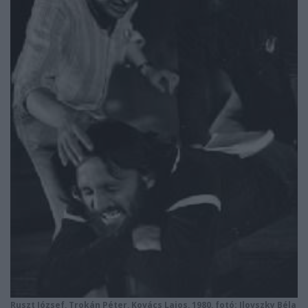
Ruszt József, Trokán Péter, Kovács Lajos, 1980, fotó: Ilovszky Béla