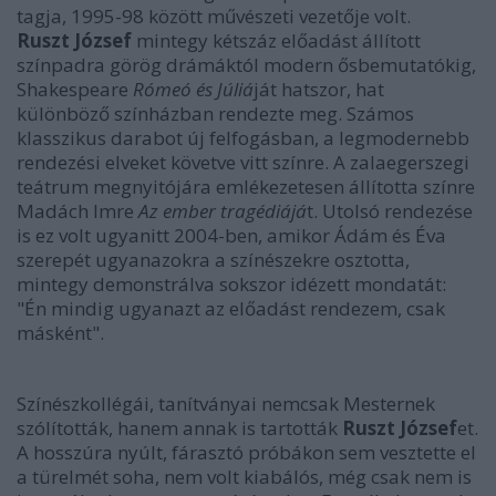
tagja, 1995-98 között művészeti vezetője volt.
Ruszt József
mintegy kétszáz előadást állított
színpadra görög drámáktól modern ősbemutatókig,
Shakespeare
Rómeó és Júliá
ját hatszor, hat
különböző színházban rendezte meg. Számos
klasszikus darabot új felfogásban, a legmodernebb
rendezési elveket követve vitt színre. A zalaegerszegi
teátrum megnyitójára emlékezetesen állította színre
Madách Imre
Az ember tragédiájá
t. Utolsó rendezése
is ez volt ugyanitt 2004-ben, amikor Ádám és Éva
szerepét ugyanazokra a színészekre osztotta,
mintegy demonstrálva sokszor idézett mondatát:
"Én mindig ugyanazt az előadást rendezem, csak
másként".
Színészkollégái, tanítványai nemcsak Mesternek
szólították, hanem annak is tartották
Ruszt József
et.
A hosszúra nyúlt, fárasztó próbákon sem vesztette el
a türelmét soha, nem volt kiabálós, még csak nem is