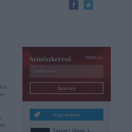
Színészkereső
ára
Keresés
án
Jegyvásárlás
b
an.
Vaszary János: A