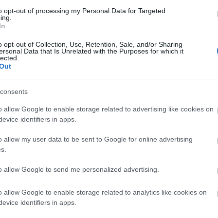
endtől a szóig
címmel
Wass Albert
életművéből
to opt-out of processing my Personal Data for Targeted
 új társulat. Ezt az estet a már elhunyt
Bánffy Györ
ing.
In
rendezte.
o opt-out of Collection, Use, Retention, Sale, and/or Sharing
ersonal Data that Is Unrelated with the Purposes for which it
lected.
Out
consents
o allow Google to enable storage related to advertising like cookies on
evice identifiers in apps.
o allow my user data to be sent to Google for online advertising
s.
to allow Google to send me personalized advertising.
o allow Google to enable storage related to analytics like cookies on
oproni Petőfi Színház
evice identifiers in apps.