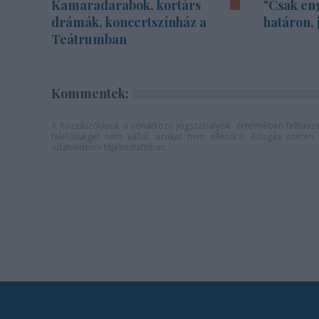
Kamaradarabok, kortárs
"Csak en
drámák, koncertszínház a
határon, 
Teátrumban
Kommentek:
A hozzászólások a
vonatkozó jogszabályok
értelmében felhaszná
felelősséget nem vállal, azokat nem ellenőrzi. Kifogás eseté
adatvédelmi tájékoztatóban
.