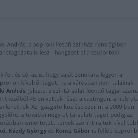
aki András, a soproni Petőfi Színház nemrégiben
ánctagozata is lesz - hangzott el a csütörtöki
 fel, és cél az is, hogy saját zenekara legyen a
pronon kívülről tagot, ha a városban nem találnak
ki András
. Jelezte: a színtársulat leendő tagjai szám
ntkezőből 45-en vettek részt a castingon, amely ut
jai lehetnek. Az igazgató közlése szerint a 2009-ben
gyelőre, a további négy-öt társulati tagot pedig az
orábban ismertetett tervek szerint rajtuk kívül töb
kó, Kézdy György
és
Koncz Gábor
is fellép Sopronb