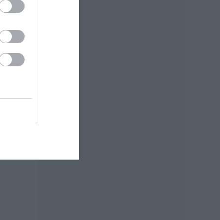
zért
kis
 és
,
proni