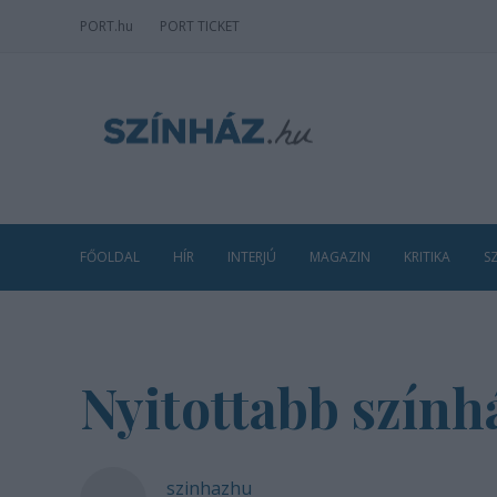
PORT
.hu
PORT TICKET
FŐOLDAL
HÍR
INTERJÚ
MAGAZIN
KRITIKA
S
Nyitottabb szính
szinhazhu