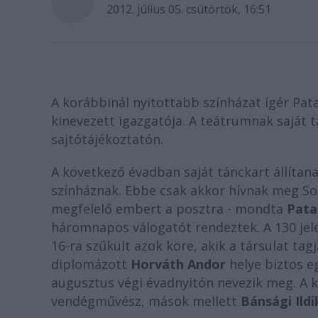
2012. július 05. csütörtök, 16:51
A korábbinál nyitottabb színházat ígér Pat
kinevezett igazgatója. A teátrumnak saját t
sajtótájékoztatón.
A következő évadban saját tánckart állítanak
színháznak. Ebbe csak akkor hívnak meg So
megfelelő embert a posztra - mondta
Pata
háromnapos válogatót rendeztek. A 130 jele
16-ra szűkült azok köre, akik a társulat tag
diplomázott
Horváth Andor
helye biztos e
augusztus végi évadnyitón nevezik meg. A k
vendégművész, mások mellett
Bánsági Ildi