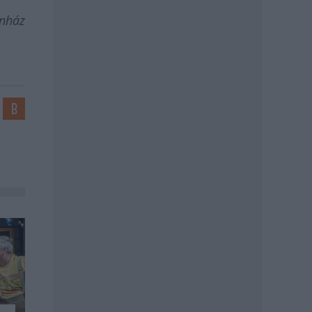
ínház