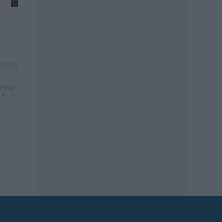
milyen
és az