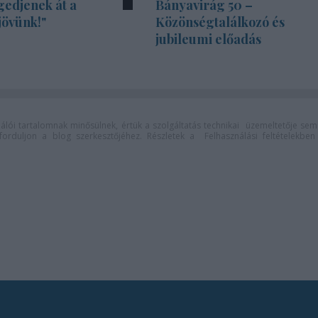
gedjenek át a
Bányavirág 50 –
jövünk!"
Közönségtalálkozó és
jubileumi előadás
lói tartalomnak minősülnek, értük a
szolgáltatás technikai
üzemeltetője sem
n forduljon a blog szerkesztőjéhez. Részletek a
Felhasználási feltételekben