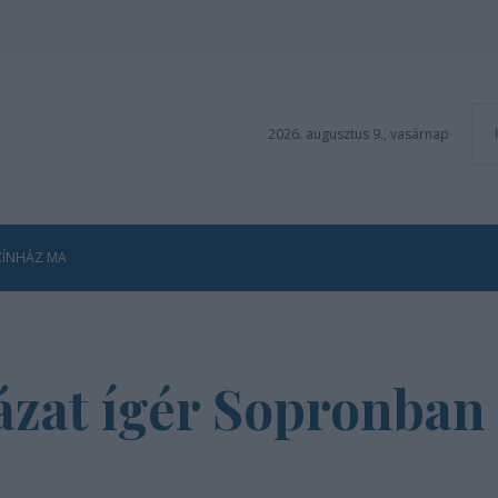
2026. augusztus 9., vasárnap
ZÍNHÁZ MA
ázat ígér Sopronban 