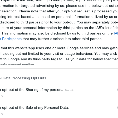
vlati céljuk az, hogy a táncosok is képesek legyenek
formation for targeted advertising by us, please use the below opt-out s
 is tudjanak megfelelő módon táncolni. A fiatal
r selection. Please note that after your opt-out request is processed y
eretne önálló produkciót is bemutatni.
eing interest-based ads based on personal information utilized by us or
disclosed to third parties prior to your opt-out. You may separately opt-
ínitanodájuk koncepcióját, mert az a céljuk, hogy a
losure of your personal information by third parties on the IAB’s list of
vonzzák a fiatalokat a színházba. Olyan foglalkozáso
. This information may also be disclosed by us to third parties on the
IA
Participants
that may further disclose it to other third parties.
ényszerűen tudják feldolgozni az iskolai tananyagot
 élmény szintjén van-e köze a diáknak például egy
 that this website/app uses one or more Google services and may gath
bemagolja az órán hallottakat.
including but not limited to your visit or usage behaviour. You may click 
 to Google and its third-party tags to use your data for below specifi
ogle consent section.
ház mindemellett ősztől új programot indít "
Köszönt
erben minden helyi iskola kérheti azt, hogy
l Data Processing Opt Outs
indezt jelképes, 1 Eurós jegyáron kínálja a teátrum
 művét kérhetik
Ács Tamás
előadásában. A felső
o opt-out of the Sharing of my personal data.
st tartanak a soproni színház művészei a
Kövek
cí
In
osok pedig
Huzella Péter
Kossuth-díjas művész
nthetik meg.
o opt-out of the Sale of my Personal Data.
In