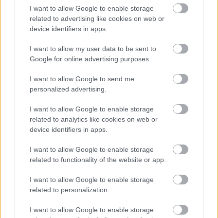
tovább, s magának adja be a gyógyszert.
I want to allow Google to enable storage
A formula hatására Henry borzalmas átalakuláson
related to advertising like cookies on web or
esik keresztül, és testéből-lelkéből előtör a gonosz
device identifiers in apps.
én, Mr. Edward Hyde. London utcáin soha nem látott
vérfürdő veszi kezdetét, és senki nem tudja, hol
I want to allow my user data to be sent to
végződik mindez…
Google for online advertising purposes.
Egy dal a Jekyll és Hyde-ból:
I want to allow Google to send me
personalized advertising.
I want to allow Google to enable storage
related to analytics like cookies on web or
device identifiers in apps.
I want to allow Google to enable storage
related to functionality of the website or app.
I want to allow Google to enable storage
related to personalization.
I want to allow Google to enable storage