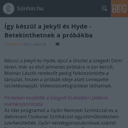
Színház.hu
Így készül a Jekyll és Hyde -
Betekinthetnek a próbákba
szinhazhu
•
2012. július 06.
Készül a Jekyll és Hyde, épül a díszlet a szegedi Dóm
téren, már az első jelmezes próbára is sor került,
Molnár László rendezőt pedig felköszöntötte a
társulat, hiszen a próbák ideje alatt ünnepelte
születésnapját. Videoösszefoglalókat láthatnak.
Pénteken kezdődik a Szegedi Szabadtéri Játékok
eseménysorozata
Az idei programot a Győri Nemzeti Színházzal és a
debreceni Csokonai Színházzal együttműködésben
szerkesztették. Győri vendégprodukciónak számít