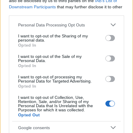
also be disclosed by us to third parties on the
IAB’s List of
Downstream Participants
that may further disclose it to other
third parties.
Please note that this website/app uses one or more Google
Personal Data Processing Opt Outs
services and may gather and store information including but
not limited to your visit or usage behaviour. You may click to
I want to opt-out of the Sharing of my
personal data.
grant or deny consent to Google and its third-party tags to
Opted In
use your data for below specified purposes in below Google
consent section.
I want to opt-out of the Sale of my
Personal Data.
Opted In
Az 1880-as évek Londonjában egy jónevű orvos,
Henry Jekyll olyan szérumot keres, amellyel
I want to opt-out of processing my
Personal Data for Targeted Advertising.
elválaszthatja az emberben lakozó jót a gonosztól, s
Opted In
ezzel menthetővé tenné az elmebetegeket. Ám a
kórházi testület képmutató tagjai őrültnek
I want to opt-out of Collection, Use,
Retention, Sale, and/or Sharing of my
bélyegzik, és megtagadják, hogy élő emberen
Personal Data that Is Unrelated with the
próbálja ki a medicinát.
Purposes for which it was collected.
Opted Out
Menyasszonya, Emma Carew és Jekyll ügyvéd
barátja, John Utterson kitartásra biztatják a doktort-
Google consents
ám a legénybúcsú után Henry úgy dönt, nem vár