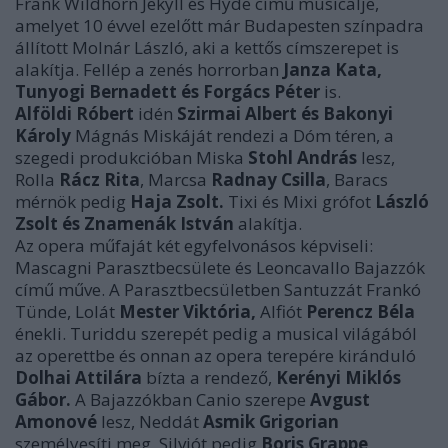
Frank Wildhorn Jekyll és Hyde című musicalje,
amelyet 10 évvel ezelőtt már Budapesten színpadra
állított Molnár László, aki a kettős címszerepet is
alakítja. Fellép a zenés horrorban
Janza Kata,
Tunyogi Bernadett és Forgács Péter
is.
Alföldi Róbert
idén
Szirmai Albert és Bakonyi
Károly
Mágnás Miskáját rendezi a Dóm téren, a
szegedi produkcióban Miska
Stohl András
lesz,
Rolla
Rácz Rita
, Marcsa
Radnay Csilla
, Baracs
mérnök pedig
Haja Zsolt.
Tixi és Mixi grófot
László
Zsolt és Znamenák István
alakítja.
Az opera műfaját két egyfelvonásos képviseli:
Mascagni Parasztbecsülete és Leoncavallo Bajazzók
című műve. A Parasztbecsületben Santuzzát Frankó
Tünde, Lolát
Mester Viktória,
Alfiót
Perencz Béla
énekli. Turiddu szerepét pedig a musical világából
az operettbe és onnan az opera terepére kiránduló
Dolhai Attilára
bízta a rendező,
Kerényi Miklós
Gábor.
A Bajazzókban Canio szerepe
Avgust
Amonové
lesz, Neddát
Asmik Grigorian
személyesíti meg, Silviót pedig
Boris Grappe