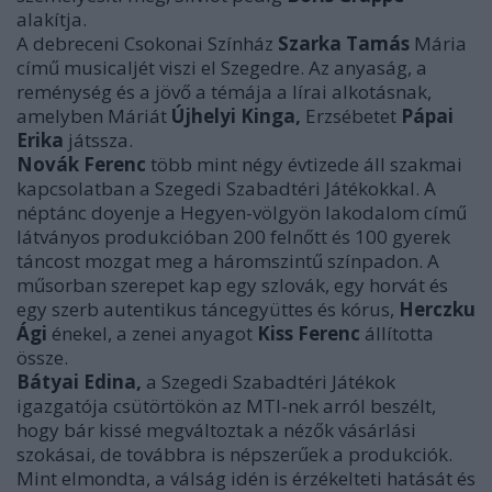
alakítja.
A debreceni Csokonai Színház
Szarka Tamás
Mária
című musicaljét viszi el Szegedre. Az anyaság, a
reménység és a jövő a témája a lírai alkotásnak,
amelyben Máriát
Újhelyi Kinga,
Erzsébetet
Pápai
Erika
játssza.
Novák Ferenc
több mint négy évtizede áll szakmai
kapcsolatban a Szegedi Szabadtéri Játékokkal. A
néptánc doyenje a Hegyen-völgyön lakodalom című
látványos produkcióban 200 felnőtt és 100 gyerek
táncost mozgat meg a háromszintű színpadon. A
műsorban szerepet kap egy szlovák, egy horvát és
egy szerb autentikus táncegyüttes és
kórus,
Herczku
Ági
énekel, a zenei anyagot
Kiss Ferenc
állította
össze.
Bátyai Edina,
a Szegedi Szabadtéri Játékok
igazgatója csütörtökön az MTI-nek arról beszélt,
hogy bár kissé megváltoztak a nézők vásárlási
szokásai, de továbbra is népszerűek a produkciók.
Mint elmondta, a válság idén is érzékelteti hatását és