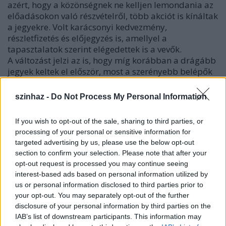
azért, hogy a közönségnek ne kelljen lemondania az
előadásokon való részvételről, több akciót is kínáltak
a jegyekre. Volt karácsonyi kedvezmény,
részletfizetés és előjegyzés is, amellyel a
tapasztalatok szerint elégedettek is a vevők.
A változást jelzi az is, hogy míg korábban a drágább
jegyek keltek el először, most a szerényebb belépők
a kelendőbbek. Ennek ellenére a korábbi évekhez
hasonlóan idén is népszerűek a produkciók, nagyon
szinhaz -
Do Not Process My Personal Information
sok jegyet megvettek már a Mágnás Miska és a Jekyll
és Hyde című előadásokra - tette hozzá
Bátyai
If you wish to opt-out of the sale, sharing to third parties, or
Edina.
processing of your personal or sensitive information for
targeted advertising by us, please use the below opt-out
Megtörtént az első jelmezes próba:
section to confirm your selection. Please note that after your
opt-out request is processed you may continue seeing
interest-based ads based on personal information utilized by
us or personal information disclosed to third parties prior to
your opt-out. You may separately opt-out of the further
disclosure of your personal information by third parties on the
IAB’s list of downstream participants. This information may