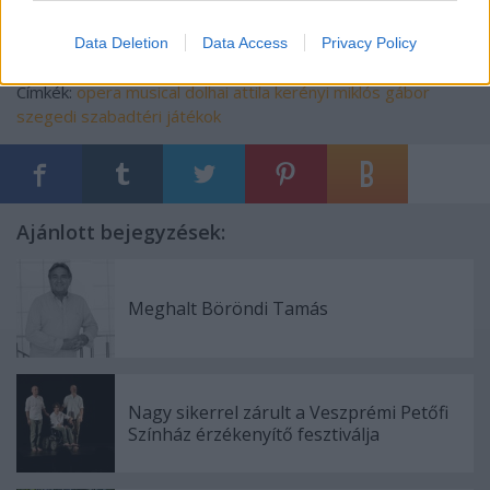
Data Deletion
Data Access
Privacy Policy
Címkék:
opera
musical
dolhai attila
kerényi miklós gábor
szegedi szabadtéri játékok
Ajánlott bejegyzések:
Meghalt Böröndi Tamás
Nagy sikerrel zárult a Veszprémi Petőfi
Színház érzékenyítő fesztiválja