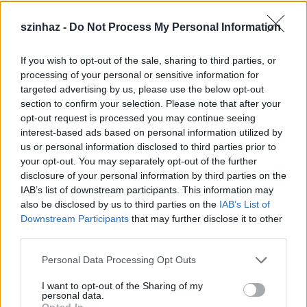
szinhaz -
Do Not Process My Personal Information
If you wish to opt-out of the sale, sharing to third parties, or
processing of your personal or sensitive information for
targeted advertising by us, please use the below opt-out
section to confirm your selection. Please note that after your
opt-out request is processed you may continue seeing
interest-based ads based on personal information utilized by
us or personal information disclosed to third parties prior to
your opt-out. You may separately opt-out of the further
disclosure of your personal information by third parties on the
IAB’s list of downstream participants. This information may
also be disclosed by us to third parties on the
IAB’s List of
Downstream Participants
that may further disclose it to other
third parties.
Please note that this website/app uses one or more Google
Personal Data Processing Opt Outs
services and may gather and store information including but
"Ez tréning és technika kérdése. A hangszínem nem
not limited to your visit or usage behaviour. You may click to
I want to opt-out of the Sharing of my
változott, azt hiszem, inkább jóval szabadabb,
personal data.
grant or deny consent to Google and its third-party tags to
színesebb lett, talán teltebb. Szokták mondani, a
Opted In