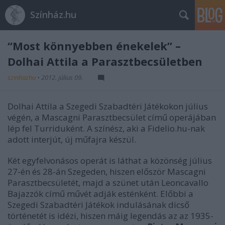
Színház.hu
“Most könnyebben énekelek” –
Dolhai Attila a Parasztbecsületben
szinhazhu
•
2012. július 09.
Dolhai Attila a Szegedi Szabadtéri Játékokon július
végén, a Mascagni Parasztbecsület című operájában
lép fel Turriduként. A színész, aki a Fidelio.hu-nak
adott interjút, új műfajra készül.
Két egyfelvonásos operát is láthat a közönség július
27-én és 28-án Szegeden, hiszen először Mascagni
Parasztbecsületét, majd a szünet után Leoncavallo
Bajazzók című művét adják esténként. Előbbi a
Szegedi Szabadtéri Játékok indulásának dicső
történetét is idézi, hiszen máig legendás az az 1935-