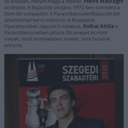
ös előadás, melyet maga a mester,
Pietro Mascagni
vezényelt. A Bajazzók utoljára 1970-ben szerepelt a
Dóm tér színpadán. A Parasztbecsület/Bajazzók két
alkalommal kerül műsorra. A Budapesti
Operettszínhéz népszerű művésze,
Dolhai Attila
a
Parasztbecsületben játszik főszerepet és mint
meséli, most könnyebben, énekel, nem farad el
annyira.