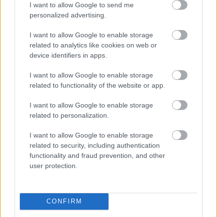
Dolhai Attilát
nem igazán kell bemutatni a
I want to allow Google to send me
közönségnek, hiszen már énekelt musicalt, operettet
personalized advertising.
és most operában szerepel a Dóm téren.
I want to allow Google to enable storage
"
Októberben, a Cigányszerelem bemutatója után
related to analytics like cookies on web or
néhány előadással bejött
Kerényi Miklós Gábor
az
device identifiers in apps.
öltözőbe, és elmondta ezt az ötletét. Megijedtem, hogy
I want to allow Google to enable storage
vajon tartok-e már itt. Arra kért, gondolkozzunk el ezen,
related to functionality of the website or app.
beszélgessünk róla a tanárnővel. Gizella
megnyugtatott. Elkezdtünk felvételeket hallgatni, és azt
I want to allow Google to enable storage
éreztem, "hú, de jó lenne!" Az első darab, amivel
related to personalization.
dolgoztunk, a Búcsú a mamától ária volt, és nem tűnt
nehéznek, kellemes volt a hangomnak, jól feküdt. Igaz, a
I want to allow Google to enable storage
tanárnő ezt remekül előkészítette, fellazította a
related to security, including authentication
hangomat. Megnéztünk egy-egy sort, és van az az érzés,
functionality and fraud prevention, and other
amikor jól esik az éneklés."
– meséli...
user protection.
A folytatást, a teljes cikket itt olvashatják.
CONFIRM
Forrás: Fidelio, Színház.hu