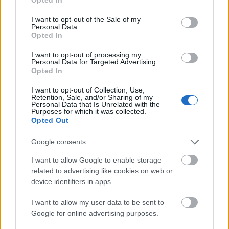
use your data for below specified purposes in below Google
férfihang harminc körül kezd beérni. Ha
consent section.
visszahallgatom a Rómeó és Júlia vagy a Mozart!
I want to opt-out of the Sale of my
Personal Data.
bemutatója környékén készült felvételeket, van lényegi
Opted In
különbség. Azt gondolom, a feladatok nehézsége
leginkább abban áll, hogy a hangképzési igény, a
I want to opt-out of processing my
Personal Data for Targeted Advertising.
tökéletességre való törekvés mennyire magas az
Opted In
emberben. Bennem ez az évek alatt, Bagó Gizella
énektanáromnak is köszönhetően nagyon megnőtt, és
I want to opt-out of Collection, Use,
Retention, Sale, and/or Sharing of my
ezért tud kihívás lenni ma is egy Rómeó. Még
Personal Data that Is Unrelated with the
egyetemistaként énekeltem a Kép-áriát a
Purposes for which it was collected.
Opted Out
Mesterkurzusban, a Pesti Színházban. Igyekeztem a
tőlem telhető akkori legmagasabb szinten megoldani,
Google consents
azonban sokszor azt éreztem, hogy korai a feladat. A
musicaléneklésre gyakran mondják, hogy esetleges, éles
I want to allow Google to enable storage
vagy kiabálós. Ezzel szemben az operában nagyon
related to advertising like cookies on web or
fontosak a formák, a stílusegység, és akkor még nem
device identifiers in apps.
nagyon éreztem ezeket. Tudom, hogy nem voltam
tökéletes, de nagyon fontos lépcső volt a pályán." -
I want to allow my user data to be sent to
mondja a színész a Fidelio.hu-nak.
Google for online advertising purposes.