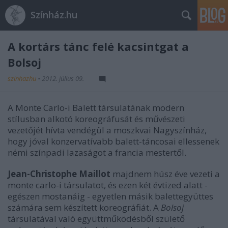
Színház.hu
A kortárs tánc felé kacsintgat a
Bolsoj
szinhazhu
•
2012. július 09.
A Monte Carlo-i Balett társulatának modern
stílusban alkotó koreográfusát és művészeti
vezetőjét hívta vendégül a moszkvai Nagyszínház,
hogy jóval konzervatívabb balett-táncosai ellessenek
némi színpadi lazaságot a francia mestertől.
Jean-Christophe Maillot
majdnem húsz éve vezeti a
monte carlo-i társulatot, és ezen két évtized alatt -
egészen mostanáig - egyetlen másik balettegyüttes
számára sem készített koreográfiát. A
Bolsoj
társulatával való együttműködésből születő