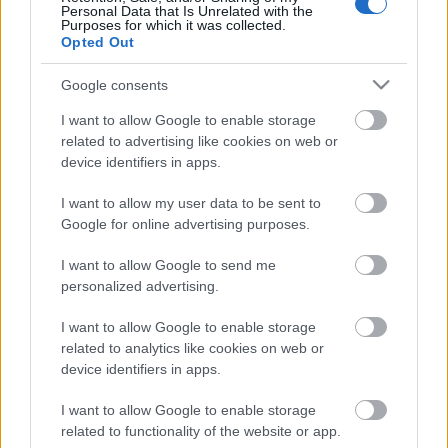
Personal Data that Is Unrelated with the
legyen a balett-társulat művészeti vezetője. A
Purposes for which it was collected.
korábban az orosz főváros második legnagyobb
Opted Out
balett-társulatában, a
Sztanyiszlavszkij Színházban táncoló
Filin
három
Google consents
évig győzködte
Maillot
-t, hogy dolgozzon együtt az
I want to allow Google to enable storage
orosz táncosokkal.
related to advertising like cookies on web or
A monacói koreográfus számára az egyik
device identifiers in apps.
legizgalmasabb kihívást az jelenti, hogy némi
lazaságot csempésszen az orosz balettművészek
I want to allow my user data to be sent to
színpadi mozdulataiba. "A nagyon 'akadémiai
Google for online advertising purposes.
stílusú táncosokkal' való együttműködésben rejlő
igazi kihívás az, hogy ezek a táncosok nem értik
I want to allow Google to send me
igazán a színészi játék finomságát" - vélekedett
personalized advertising.
Maillot
, aki számára akkor igazán sikeres egy
koreográfia, ha az képes eltűnni a táncból,
I want to allow Google to enable storage
lehetőséget adva az előadóknak a kibontakozásra. -
related to analytics like cookies on web or
Éppen ez az, amelyben az orosz táncosoknak még
device identifiers in apps.
fejlődniük kell" - tette hozzá.
I want to allow Google to enable storage
related to functionality of the website or app.
forrás: hvg.hu