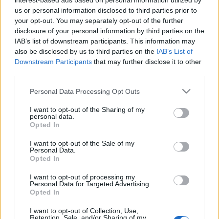
interest-based ads based on personal information utilized by
us or personal information disclosed to third parties prior to
your opt-out. You may separately opt-out of the further
disclosure of your personal information by third parties on the
IAB’s list of downstream participants. This information may
also be disclosed by us to third parties on the
IAB’s List of
Downstream Participants
that may further disclose it to other
third parties.
Jean-Christophe Maillot (Fotó: visitmonaco.com)
Please note that this website/app uses one or more Google
Personal Data Processing Opt Outs
A hagyományosan
A hattyúk tava
és a
Giselle
című
services and may gather and store information including but
műveken nevelkedett orosz balett-táncosok csak
not limited to your visit or usage behaviour. You may click to
I want to opt-out of the Sharing of my
personal data.
nemrég kezdtek el kortárs tánccal is foglalkozni a
grant or deny consent to Google and its third-party tags to
Opted In
koreográfiai akadémiákon, illetve a színházakban. A
use your data for below specified purposes in below Google
consent section.
közelmúltban a szabadabb, jóval modernebb
I want to opt-out of the Sale of my
Personal Data.
technikákba is belekóstoló Bolsoj-táncosok
Opted In
elmondták, hogy idegennek érezték az új
mozdulatokat. A velük dolgozó koreográfusok
I want to opt-out of processing my
szerint gyakran a táncosok mozgásának
Personal Data for Targeted Advertising.
Opted In
akadémikussága jelenti az akadályt.
A kortárs táncművészet iránti elköteleződésének
I want to opt-out of Collection, Use,
jeleként a Bolsoj tavaly
Szergej Filin
t kérte fel, hogy
Retention, Sale, and/or Sharing of my