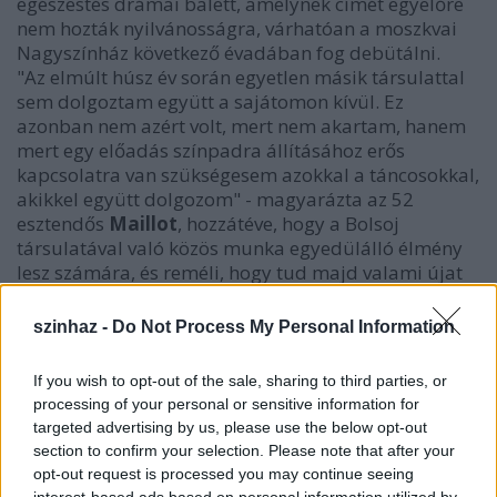
egészestés drámai balett, amelynek címét egyelőre
nem hozták nyilvánosságra, várhatóan a moszkvai
Nagyszínház következő évadában fog debütálni.
"Az elmúlt húsz év során egyetlen másik társulattal
sem dolgoztam együtt a sajátomon kívül. Ez
azonban nem azért volt, mert nem akartam, hanem
mert egy előadás színpadra állításához erős
kapcsolatra van szükségesem azokkal a táncosokkal,
akikkel együtt dolgozom" - magyarázta az 52
esztendős
Maillot
, hozzátéve, hogy a Bolsoj
társulatával való közös munka egyedülálló élmény
lesz számára, és reméli, hogy tud majd valami újat
tanítani a táncosoknak.
szinhaz -
Do Not Process My Personal Information
If you wish to opt-out of the sale, sharing to third parties, or
processing of your personal or sensitive information for
targeted advertising by us, please use the below opt-out
section to confirm your selection. Please note that after your
opt-out request is processed you may continue seeing