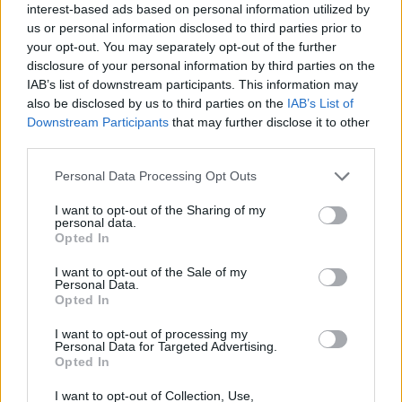
interest-based ads based on personal information utilized by
us or personal information disclosed to third parties prior to
your opt-out. You may separately opt-out of the further
disclosure of your personal information by third parties on the
IAB’s list of downstream participants. This information may
also be disclosed by us to third parties on the
IAB’s List of
Downstream Participants
that may further disclose it to other
third parties.
Please note that this website/app uses one or more Google
Personal Data Processing Opt Outs
services and may gather and store information including but
not limited to your visit or usage behaviour. You may click to
I want to opt-out of the Sharing of my
personal data.
grant or deny consent to Google and its third-party tags to
Opted In
Csárdáskirálynő
use your data for below specified purposes in below Google
(forrás: images.google.com)
consent section.
I want to opt-out of the Sale of my
Personal Data.
Futár vitte ki a szövegkönyvet
Opted In
Esti tagozaton járt középiskolába, majd 1965-ben
diplomázott a színművészetin.
Szinetár Miklós
volt
I want to opt-out of processing my
az osztályfőnöke. Harmadévben a Nemzeti
Personal Data for Targeted Advertising.
Opted In
Színházba osztották be gyakorlatra.
- Én játszottam a virágáruslányt a londoni színben.
I want to opt-out of Collection, Use,