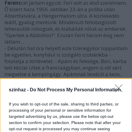
Ferenc
cel jártam együtt. Feri volt az első szerelmem.
Ő kísért haza 1956. október 23-án a próba után
Albertfalvára, a Hengermalom útra. A közlekedés
leállt, gyalog mentünk. Mindenütt fellobogózott
teherautók robogtak, és kiabálták róluk az emberek:
"Gyertek a Rádióhoz!". Ezután Ferit három évig nem
láttam…
- Délután hat óra helyett este tizenegykor toppantam
be egyetlen, konyhául is szolgáló szobánkba -
folytatja a történetet. - Apám és felesége, Bori, karba
tett kézzel ültek a franciaágyban, engem is ott várt
megvetve a kempingágy. Apámnak lendült a keze,
pedig előtte soha nem bántott. De megszólaltam:
"Apukám, képzeld, kitört a forradalom!" Megállt a
szinhaz -
Do Not Process My Personal Information
keze, és azt mondta, azért nem vág pofon, mert még
senkit sem hallott ilyen tehetségesen hazudni. Akkor
If you wish to opt-out of the sale, sharing to third parties, or
összepakoltam, apukámnak megköszöntem, hogy
processing of your personal or sensitive information for
eddig vele lehettem, és átköltöztem addigra egyedül
targeted advertising by us, please use the below opt-out
maradt, betegeskedő anyámhoz.
section to confirm your selection. Please note that after your
opt-out request is processed you may continue seeing