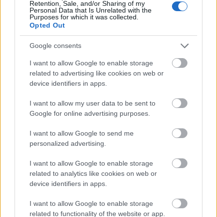
"Kis ibolyáim mind elkeltek, Majd újak síromon
Retention, Sale, and/or Sharing of my
Personal Data that Is Unrelated with the
teremnek..." - emlékezik vissza. - Felvetődött a
Purposes for which it was collected.
kérdés, hogyan szerepeltessenek a címlapon.
Opted Out
Erzsébetekkel tele volt a Nemzeti, és különben is,
világéletemben utáltam ezt a túl hosszú, hivatalos
Google consents
nevet. Otthon Erzsa voltam, de az akkor még a
I want to allow Google to enable storage
művészvilágban sem volt szalonképes. Édesanyám
related to advertising like cookies on web or
szerint
Moór Marianna
a "keresztanyám", én sajnos
device identifiers in apps.
nem emlékszem, hogy tényleg az ő ötlete nyomán
lettem-e Zsóka.
I want to allow my user data to be sent to
Végzés után hol budapesti, hol vidéki - kecskeméti,
Google for online advertising purposes.
békéscsabai, szegedi - társulatok tagja volt. Szó
nélkül, több mint másfél évtized után hagyta ott
I want to allow Google to send me
1995 decemberében Szegedet. Elege lett. Abban az
personalized advertising.
évadban már nem volt több szerepe. Két barátnő,
Dezsőffy Rajz Katalin
és
Somló Andrea
hangja is
I want to allow Google to enable storage
visszacsengett a fülében, aki azt mondták, hogy "ha
related to analytics like cookies on web or
nem érzed jól magad, kevés a fizetésed, gyere
device identifiers in apps.
hozzánk szinkronizálni, annyit itt is megkeresel".
I want to allow Google to enable storage
- Fél év múlva tizenöt szinkronstúdióban dolgoztam,
related to functionality of the website or app.
de hol volt már addigra az a gondosság, amelyet