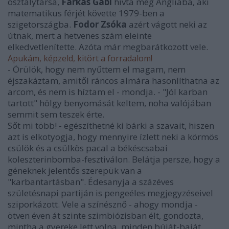
osztálytársa,
Farkas Gabi
hívta meg Angliába, aki
matematikus férjét követte 1979-ben a
szigetországba.
Fodor Zsóka
azért vágott neki az
útnak, mert a hetvenes szám eleinte
elkedvetlenítette. Azóta már megbarátkozott vele.
Apukám, képzeld, kitört a forradalom!
- Örülök, hogy nem nyűttem el magam, nem
éjszakáztam, amitől ráncos almára hasonlíthatna az
arcom, és nem is híztam el - mondja. - "Jól karban
tartott" hölgy benyomását keltem, noha valójában
semmit sem teszek érte.
Sőt mi több! - egészíthetné ki bárki a szavait, hiszen
azt is elkotyogja, hogy mennyire ízlett neki a körmös
csülök és a csülkös pacal a békéscsabai
koleszterinbomba-fesztiválon. Belátja persze, hogy a
géneknek jelentős szerepük van a
"karbantartásban". Édesanyja a százéves
születésnapi partiján is pengeéles megjegyzéseivel
sziporkázott. Vele a színésznő - ahogy mondja -
ötven éven át szinte szimbiózisban élt, gondozta,
mintha a gyereke lett volna, minden búját-baját