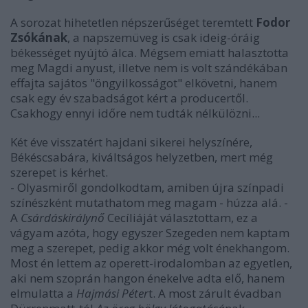
A sorozat hihetetlen népszerűséget teremtett
Fodor
Zsókának
, a napszemüveg is csak ideig-óráig
békességet nyújtó álca. Mégsem emiatt halasztotta
meg Magdi anyust, illetve nem is volt szándékában
effajta sajátos "öngyilkosságot" elkövetni, hanem
csak egy év szabadságot kért a producertől.
Csakhogy ennyi időre nem tudták nélkülözni...
Két éve visszatért hajdani sikerei helyszínére,
Békéscsabára, kiváltságos helyzetben, mert még
szerepet is kérhet.
- Olyasmiről gondolkodtam, amiben újra színpadi
színészként mutathatom meg magam - húzza alá. -
A
Csárdáskirálynő
Cecíliáját választottam, ez a
vágyam azóta, hogy egyszer Szegeden nem kaptam
meg a szerepet, pedig akkor még volt énekhangom.
Most én lettem az operett-irodalomban az egyetlen,
aki nem szoprán hangon énekelve adta elő, hanem
elmulatta a
Hajmási Péter
t. A most zárult évadban