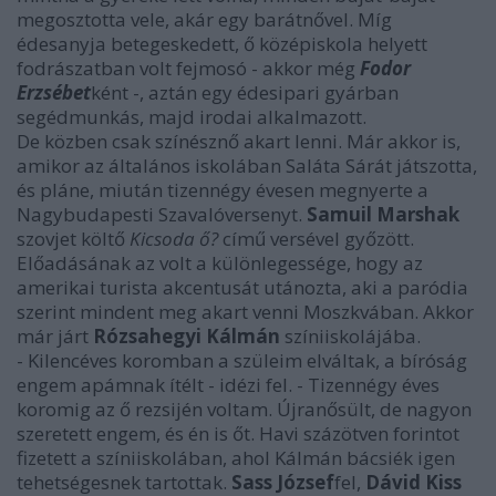
megosztotta vele, akár egy barátnővel. Míg
édesanyja betegeskedett, ő középiskola helyett
fodrászatban volt fejmosó - akkor még
Fodor
Erzsébet
ként -, aztán egy édesipari gyárban
segédmunkás, majd irodai alkalmazott.
De közben csak színésznő akart lenni. Már akkor is,
amikor az általános iskolában Saláta Sárát játszotta,
és pláne, miután tizennégy évesen megnyerte a
Nagybudapesti Szavalóversenyt.
Samuil Marshak
szovjet költő
Kicsoda ő?
című versével győzött.
Előadásának az volt a különlegessége, hogy az
amerikai turista akcentusát utánozta, aki a paródia
szerint mindent meg akart venni Moszkvában. Akkor
már járt
Rózsahegyi Kálmán
színiiskolájába.
- Kilencéves koromban a szüleim elváltak, a bíróság
engem apámnak ítélt - idézi fel. - Tizennégy éves
koromig az ő rezsijén voltam. Újranősült, de nagyon
szeretett engem, és én is őt. Havi százötven forintot
fizetett a színiiskolában, ahol Kálmán bácsiék igen
tehetségesnek tartottak.
Sass József
fel,
Dávid Kiss