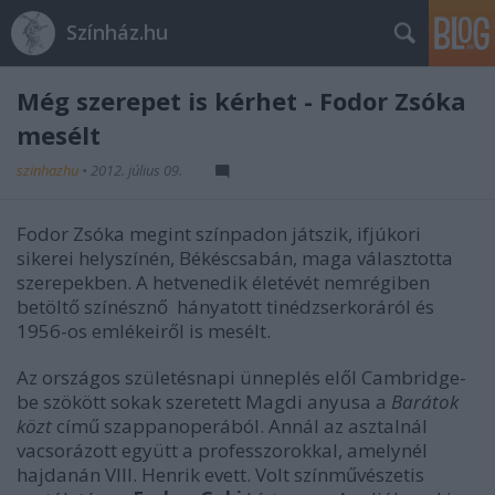
Színház.hu
Még szerepet is kérhet - Fodor Zsóka
mesélt
szinhazhu
•
2012. július 09.
Fodor Zsóka megint színpadon játszik, ifjúkori
sikerei helyszínén, Békéscsabán, maga választotta
szerepekben. A hetvenedik életévét nemrégiben
betöltő színésznő hányatott tinédzserkoráról és
1956-os emlékeiről is mesélt.
Az országos születésnapi ünneplés elől Cambridge-
be szökött sokak szeretett Magdi anyusa a
Barátok
közt
című szappanoperából. Annál az asztalnál
vacsorázott együtt a professzorokkal, amelynél
hajdanán VIII. Henrik evett. Volt színművészetis