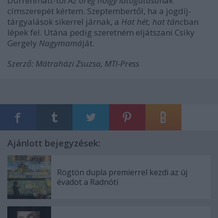
Dürrenmatt-tól
Az öreg hölgy látogatásá
nak
címszerepét kértem. Szeptembertől, ha a jogdíj-
tárgyalások sikerrel járnak, a
Hat hét, hat tánc
ban
lépek fel. Utána pedig szeretném eljátszani Csiky
Gergely
Nagymamá
ját.
Szerző: Mátraházi Zsuzsa, MTI-Press
Ajánlott bejegyzések:
Rögtön dupla premierrel kezdi az új
évadot a Radnóti