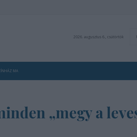
2026. augusztus 6., csütörtök
ZÍNHÁZ MA
minden „megy a leve