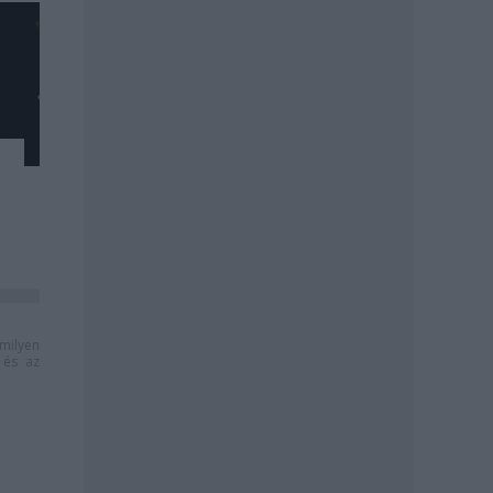
milyen
és az