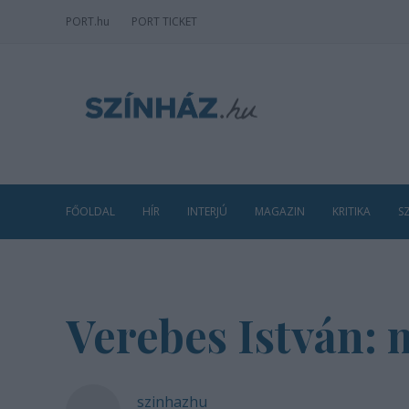
PORT
.hu
PORT TICKET
FŐOLDAL
HÍR
INTERJÚ
MAGAZIN
KRITIKA
S
Verebes István: 
szinhazhu