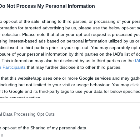
embert megütnek a munkahelyén, ahol harminc éve
Do Not Process My Personal Information
lahogy lenyelnie az életben maradásért.” – árulta el
to opt-out of the sale, sharing to third parties, or processing of your per
ínházi fenomén.
formation for targeted advertising by us, please use the below opt-out s
r selection. Please note that after your opt-out request is processed y
eing interest-based ads based on personal information utilized by us or
disclosed to third parties prior to your opt-out. You may separately opt-
losure of your personal information by third parties on the IAB’s list of
. This information may also be disclosed by us to third parties on the
IA
Participants
that may further disclose it to other third parties.
 that this website/app uses one or more Google services and may gath
including but not limited to your visit or usage behaviour. You may click 
 to Google and its third-party tags to use your data for below specifi
ogle consent section.
l Data Processing Opt Outs
o opt-out of the Sharing of my personal data.
tják a maguk előadásait a különféle állami
In