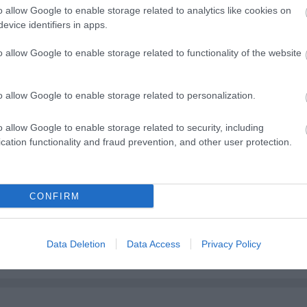
e hol vannak a színészek? Hol van a Sas, a Beregi, a
o allow Google to enable storage related to analytics like cookies on
evice identifiers in apps.
állt fel, hol volt a Teátrumi Társaság vagy a másik
let, hogy tiltakozzon, amikor pályatársaikat
o allow Google to enable storage related to functionality of the website
lenyugodtunk. Pedig holnapután velük is megtörténh
ván.
o allow Google to enable storage related to personalization.
interjút itt olvashatja.
o allow Google to enable storage related to security, including
cation functionality and fraud prevention, and other user protection.
CONFIRM
Data Deletion
Data Access
Privacy Policy