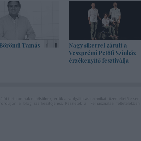
Böröndi Tamás
Nagy sikerrel zárult a
Veszprémi Petőfi Színház
érzékenyítő fesztiválja
lói tartalomnak minősülnek, értük a
szolgáltatás technikai
üzemeltetője sem
n forduljon a blog szerkesztőjéhez. Részletek a
Felhasználási feltételekben