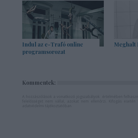
Indul az e-Trafó online
Meghalt 
programsorozat
Kommentek:
A hozzászólások a
vonatkozó jogszabályok
értelmében felhaszná
felelősséget nem vállal, azokat nem ellenőrzi. Kifogás eseté
adatvédelmi tájékoztatóban
.