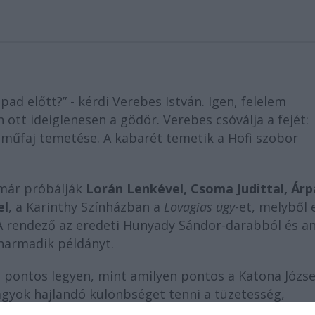
ad előtt?” - kérdi Verebes István. Igen, felelem
n ott ideiglenesen a gödör. Verebes csóválja a fejét:
a műfaj temetése. A kabarét temetik a Hofi szobor
.
 már próbálják
Lorán Lenkével, Csoma Judittal, Árp
el
, a Karinthy Színházban a
Lovagias ügy
-et, melyből 
A rendező az eredeti Hunyady Sándor-darabból és a
 harmadik példányt.
 pontos legyen, mint amilyen pontos a Katona Józse
gyok hajlandó különbséget tenni a tüzetesség,
ok között. (…)
Bajor Imi
szerepe most nem afféle