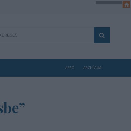
APRÓ
ARCHÍVUM
sbe”