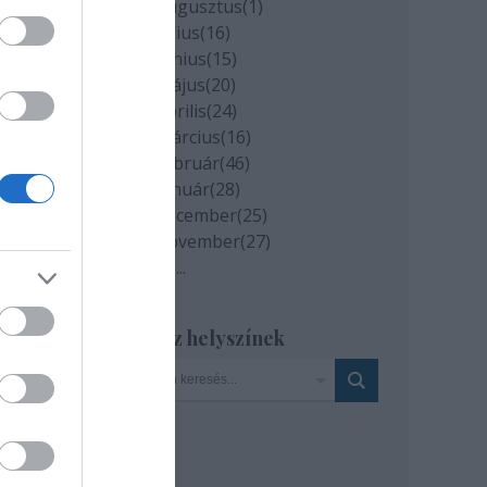
2020 augusztus
(
1
)
2020 július
(
16
)
2020 június
(
15
)
2020 május
(
20
)
el
2020 április
(
24
)
2020 március
(
16
)
2020 február
(
46
)
2020 január
(
28
)
2019 december
(
25
)
2019 november
(
27
)
gyek
Tovább
...
Szinház helyszínek
t
a