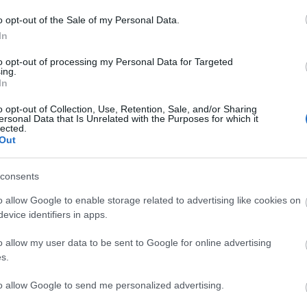
 aki a mackójával vagy a legójával játszik. (…) Szinte
o opt-out of the Sale of my Personal Data.
i mecenatúra. Nem beszélve a közönségről, amely -
In
el – teljesen heterogén összetételű” – tette hozzá
n benne van-e az is, hogy tudja, a szakma fél szemm
to opt-out of processing my Personal Data for Targeted
ing.
In
 lévő ember vagyok. Ám nehogy azt hidd, hogy
o opt-out of Collection, Use, Retention, Sale, and/or Sharing
ersonal Data that Is Unrelated with the Purposes for which it
moltam utána, de százharminc körül lehet a
lected.
Out
őltetnem magam, ha meg kéne neveznem azt a két
álnom. Tudod, azt veszem észre, hogy akármerre me
consents
unk
Várkonyitól, Vámostól, Nádasdytól
, az mind
ssége az elmúlt húsz évben annyira lezüllött, vagy
o allow Google to enable storage related to advertising like cookies on
előadást-amelyen halálosan unatkozik, s a végén azt
evice identifiers in apps.
em értek a művészethez. A siker ma már nem ugyanaz
o allow my user data to be sent to Google for online advertising
amás
a világ legjobb előadását rendezi a Katonában,
s.
 az Egy őrült naplóját, „megy bele a levesbe”, minth
to allow Google to send me personalized advertising.