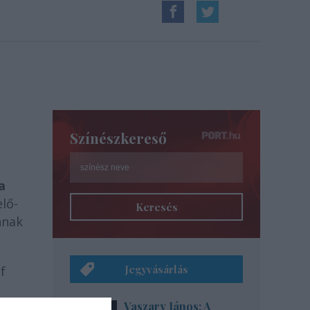
Színészkereső
a
elő-
Keresés
nnak
Jegyvásárlás
f
Vaszary János: A