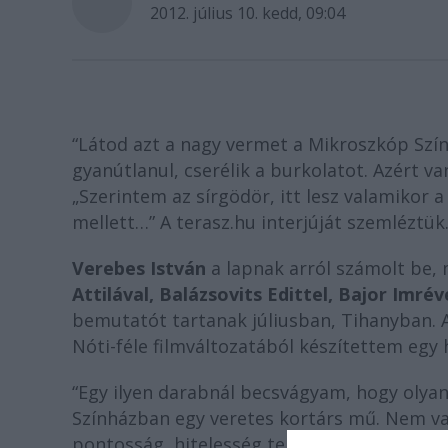
2012. július 10. kedd, 09:04
“Látod azt a nagy vermet a Mikroszkóp Színp
gyanútlanul, cserélik a burkolatot. Azért va
„Szerintem az sírgödör, itt lesz valamikor 
mellett…” A terasz.hu interjúját szemléztük
Verebes István
a lapnak arról számolt be,
Attilával, Balázsovits Edittel, Bajor Imrév
bemutatót tartanak júliusban, Tihanyban. 
Nóti-féle filmváltozatából készítettem egy
“Egy ilyen darabnál becsvágyam, hogy olyan
Színházban egy veretes kortárs mű. Nem va
pontosság, hitelesség tekintetében a műfaj