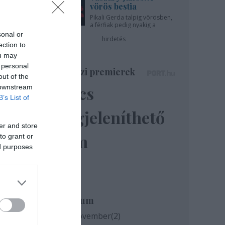
vörös bestia
Pikali Gerda talpig vörösben,
a férfiak pedig nyakig a
pácban - az Újszínházban!
sonal or
hirdetés
ection to
ou may
 personal
Színházi premierek
out of the
Nincs
 downstream
B’s List of
megjeleníthető
er and store
elem
to grant or
ed purposes
Archívum
2020 november
(
2
)