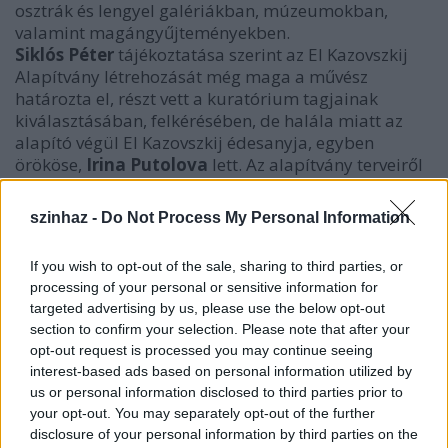
osztrák és lengyel galériákban, múzeumokban,
valamint magángyűjteményekben.
Siklós Péter
tájékoztatása szerint az El Kazovszkij
Alapítvány létrehozását még maga a művész
határozta el, részt vett a kuratórium tagjainak
kiválasztásában, felkérésében, de halála miatt az
alapító végül El Kazovszkij édesanyja, egyben
örököse,
Irina Putolova
lett. Az alapítvány terveiről
az elnök elmondta, hogy még az idén megjelenik az
El Kazovszkijjal
készült interjúkból és
szinhaz -
Do Not Process My Personal Information
beszélgetésekből szerkesztett kötet a Magvető
Kiadónál, készül egy életmű-katalógus és nagy
If you wish to opt-out of the sale, sharing to third parties, or
kiállítás is munkáiból.
processing of your personal or sensitive information for
targeted advertising by us, please use the below opt-out
section to confirm your selection. Please note that after your
opt-out request is processed you may continue seeing
interest-based ads based on personal information utilized by
us or personal information disclosed to third parties prior to
your opt-out. You may separately opt-out of the further
disclosure of your personal information by third parties on the