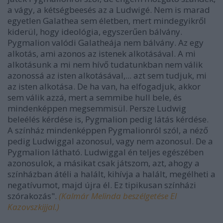
a vágy, a kétségbeesés az a Ludwigé. Nem is marad
egyetlen Galathea sem életben, mert mindegyikről
kiderül, hogy ideológia, egyszerűen bálvány.
Pygmalion valódi Galatheája nem bálvány. Az egy
alkotás, ami azonos az istenek alkotásával. A mi
alkotásunk a mi nem hívő tudatunkban nem válik
azonossá az isten alkotásával,... azt sem tudjuk, mi
az isten alkotása. De ha van, ha elfogadjuk, akkor
sem válik azzá, mert a semmibe hull bele, és
mindenképpen megsemmisül. Persze Ludwig
beleélés kérdése is, Pygmalion pedig látás kérdése.
A színház mindenképpen Pygmalionról szól, a néző
pedig Ludwiggal azonosul, vagy nem azonosul. De a
Pygmalion látható. Ludwiggal én teljes egészében
azonosulok, a másikat csak játszom, azt, ahogy a
színházban átéli a halált, kihívja a halált, megélheti a
negatívumot, majd újra él. Ez tipikusan színházi
szórakozás".
(Kalmár Melinda beszélgetése El
Kazovszkijjal.)