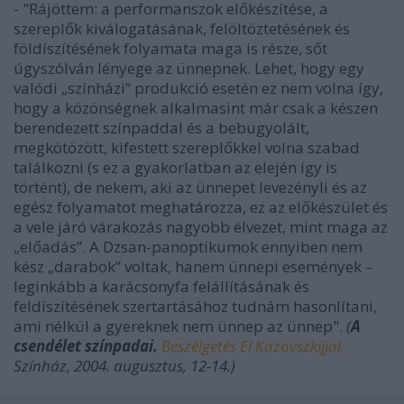
- "Rájöttem: a performanszok előkészítése, a
szereplők kiválogatásának, felöltöztetésének és
földíszítésének folyamata maga is része, sőt
úgyszólván lényege az ünnepnek. Lehet, hogy egy
valódi „színházi” produkció esetén ez nem volna így,
hogy a közönségnek alkalmasint már csak a készen
berendezett színpaddal és a bebugyolált,
megkötözött, kifestett szereplőkkel volna szabad
találkozni (s ez a gyakorlatban az elején így is
történt), de nekem, aki az ünnepet levezényli és az
egész folyamatot meghatározza, ez az előkészület és
a vele járó várakozás nagyobb élvezet, mint maga az
„előadás”. A Dzsan-panoptikumok ennyiben nem
kész „darabok” voltak, hanem ünnepi események –
leginkább a karácsonyfa felállításának és
feldíszítésének szertartásához tudnám hasonlítani,
ami nélkül a gyereknek nem ünnep az ünnep".
(
A
csendélet színpadai.
Beszélgetés El Kazovszkijjal,
Színház, 2004. augusztus, 12-14.)