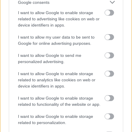
Google consents
vallás vagy a tudomány. Csak más a fókusztávolság.
Ha mitikus a látásmód, akkor természetesen minden
I want to allow Google to enable storage
apró részlet része lesz ennek az össz-látásnak.
related to advertising like cookies on web or
Valóban, valahogy így is látom a világot. De a
device identifiers in apps.
mindennapi életemben egyáltalán nem mitizálok
I want to allow my user data to be sent to
semmit. Tényleg nagy életélvezõ vagyok. És nagy
Google for online advertising purposes.
halálfélõ.
I want to allow Google to send me
Pont azért élvezem annyira az életet, mert minden
personalized advertising.
pillanat utolsó pillanat. Ez egyértelmû: minden
pillanat utolsó pillanat. Tényleg úgy fekszem le,
I want to allow Google to enable storage
hogy kész, vége, nem lehet tudni, másnap lesz-e
related to analytics like cookies on web or
másnap? És az ébredés mindig új élet, és nagyon
device identifiers in apps.
rövid ez az élet. Már naponta is rövid, összességében
meg még rövidebb. Ezért nagyon élvezem az életet,
I want to allow Google to enable storage
és nagyon nem bírom a vakfoltokat. Amikor úgy
related to functionality of the website or app.
érzem, nem történik semmi, nem történik az élet: az
a halál. Egyszerûen az életbõl kevesebb lesz, és
I want to allow Google to enable storage
akkor nyilván több lesz valami másból. Az a valami
related to personalization.
más, az csak a semmi lehet. Nagyon rosszul tûröm,