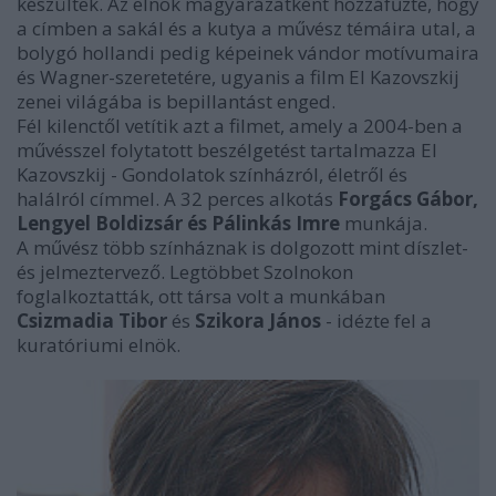
készültek. Az elnök magyarázatként hozzáfűzte, hogy
a címben a sakál és a kutya a művész témáira utal, a
bolygó hollandi pedig képeinek vándor motívumaira
és Wagner-szeretetére, ugyanis a film El Kazovszkij
zenei világába is bepillantást enged.
Fél kilenctől vetítik azt a filmet, amely a 2004-ben a
művésszel folytatott beszélgetést tartalmazza El
Kazovszkij - Gondolatok színházról, életről és
halálról címmel. A 32 perces alkotás
Forgács Gábor,
Lengyel Boldizsár és Pálinkás Imre
munkája.
A művész több színháznak is dolgozott mint díszlet-
és jelmeztervező. Legtöbbet Szolnokon
foglalkoztatták, ott társa volt a munkában
Csizmadia Tibor
és
Szikora János
- idézte fel a
kuratóriumi elnök.