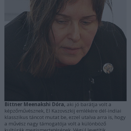
Bittner Meenakshi Dóra,
aki jó barátja volt a
képzőművésznek, El Kazovszkij emlékére dél-indiai
klasszikus táncot mutat be, ezzel utalva arra is, hogy
a művész nagy támogatója volt a különböző
kultúrák megismertetésének. Végül levetítik