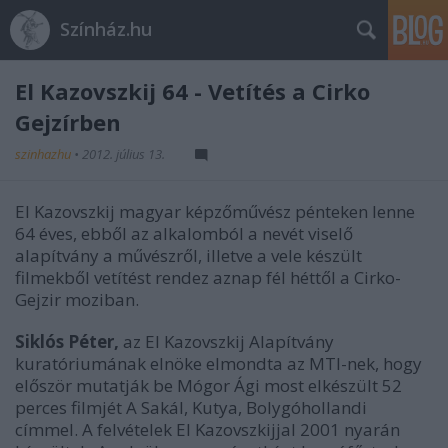
Színház.hu
El Kazovszkij 64 - Vetítés a Cirko
Gejzírben
szinhazhu
•
2012. július 13.
El Kazovszkij magyar képzőművész pénteken lenne
64 éves, ebből az alkalomból a nevét viselő
alapítvány a művészről, illetve a vele készült
filmekből vetítést rendez aznap fél héttől a Cirko-
Gejzir moziban.
Siklós Péter,
az El Kazovszkij Alapítvány
kuratóriumának elnöke elmondta az MTI-nek, hogy
először mutatják be Mógor Ági most elkészült 52
perces filmjét A Sakál, Kutya, Bolygóhollandi
címmel. A felvételek El Kazovszkijjal 2001 nyarán