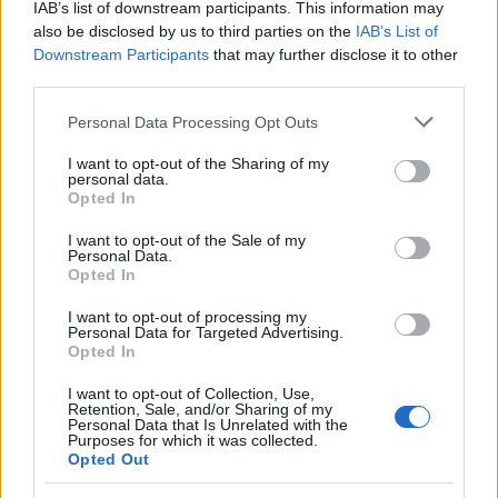
IAB’s list of downstream participants. This information may
also be disclosed by us to third parties on the
IAB’s List of
Downstream Participants
that may further disclose it to other
third parties.
Please note that this website/app uses one or more Google
Personal Data Processing Opt Outs
services and may gather and store information including but
not limited to your visit or usage behaviour. You may click to
I want to opt-out of the Sharing of my
personal data.
grant or deny consent to Google and its third-party tags to
Opted In
use your data for below specified purposes in below Google
consent section.
I want to opt-out of the Sale of my
Personal Data.
Opted In
I want to opt-out of processing my
Personal Data for Targeted Advertising.
Opted In
I want to opt-out of Collection, Use,
Retention, Sale, and/or Sharing of my
El Kazovszkij töredékek - Az alkotóról saját szavaival:
Personal Data that Is Unrelated with the
Purposes for which it was collected.
Opted Out
- "A művészet az egész világot folyamatosan
fölfedezi és értelmezi, ugyanúgy, mint filozófia, a