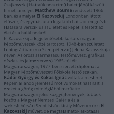
Csajkovszkij Hattyúk tava című balettjéből készült
filmet, amelyet
Matthew Bourne
rendezett 1966-
ban, és amelyet
El Kazovszkij
Londonban látott
először, és egymás után legalább hatszor megnézte.
Hatására versciklus született és képet is festett az
élet és a halál taváról.
El Kazovszkij a legjelentősebb kortárs magyar
képzőművészek közé tartozott. 1948-ban született
Leningrádban (ma Szentpétervár) Jelena Kazovszkaja
néven. Az orosz származású festőművész, grafikus,
díszlet- és jelmeztervező 1965-től élt
Magyarországon, 1977-ben szerzett diplomát a
Magyar Képzőművészeti Főiskola festő szakán,
Kádár György és Kokas Ignác
voltak a mesterei.
Képein állandó jelentésű motívumokat használt, s
ezeket a görög mitológiából merítette.
Magyarországon jeles közgyűjtemények, többek
között a Magyar Nemzeti Galéria és a
székesfehérvári Szent István király Múzeum őrzi
El
Kazovszkij
műveit, de megtalálhatók alkotásai