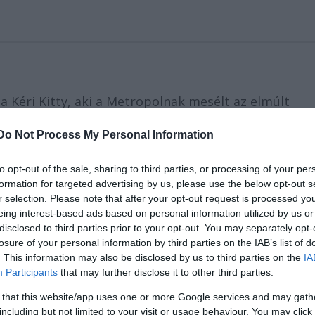
ja Kéri Kitty, aki a Metropolnak mesélt az elmúlt
Do Not Process My Personal Information
t csinálni, Kéri Kitty úgy felelt: “Rengeteg munkával
oka templomromban mutatta be a Jeanne d’Arc-ot a
to opt-out of the sale, sharing to third parties, or processing of your per
formation for targeted advertising by us, please use the below opt-out s
díszletet, hanem nézőteret kellett építeni. De lesz
r selection. Please note that after your opt-out request is processed y
áttér maga a Balaton, Pörköltészet a Blaha étteremb
eing interest-based ads based on personal information utilized by us or
nt a Vaszary Villa, a Balaton Szabadidő és Konferenc
disclosed to third parties prior to your opt-out. You may separately opt-
erme. Rendkívül mobilisak vagyunk, így próbálunk
losure of your personal information by third parties on the IAB’s list of
. This information may also be disclosed by us to third parties on the
IA
ta el a színész-rendező. Arról számolt be, hogy a
Participants
that may further disclose it to other third parties.
aletta, van benne koncert, balett, színházi előadás 
 that this website/app uses one or more Google services and may gath
including but not limited to your visit or usage behaviour. You may click 