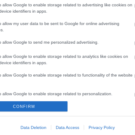
o allow Google to enable storage related to advertising like cookies on
evice identifiers in apps.
o allow my user data to be sent to Google for online advertising
s.
to allow Google to send me personalized advertising.
o allow Google to enable storage related to analytics like cookies on
evice identifiers in apps.
o allow Google to enable storage related to functionality of the website
o allow Google to enable storage related to personalization.
CONFIRM
o allow Google to enable storage related to security, including
cation functionality and fraud prevention, and other user protection.
rabok, kortárs
Nagy sikerrel zárult a
koncertszínház a
Veszprémi Petőfi Színház
Data Deletion
Data Access
Privacy Policy
ban
érzékenyítő fesztiválja