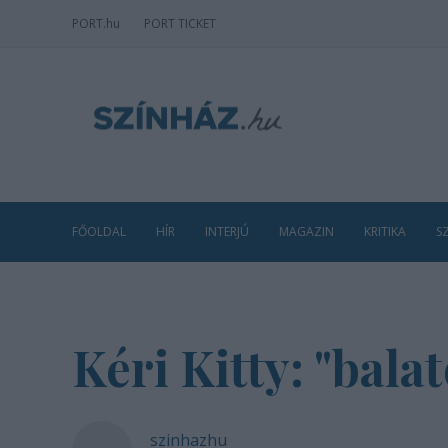
PORT
.hu
PORT TICKET
FŐOLDAL
HÍR
INTERJÚ
MAGAZIN
KRITIKA
S
Kéri Kitty: "bala
szinhazhu