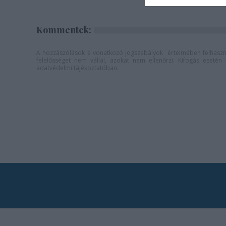
Kommentek:
A hozzászólások a
vonatkozó jogszabályok
értelmében felhaszná
felelősséget nem vállal, azokat nem ellenőrzi. Kifogás eseté
adatvédelmi tájékoztatóban
.