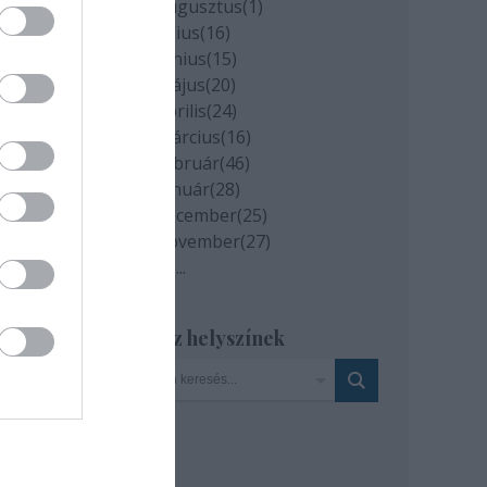
2020 augusztus
(
1
)
2020 július
(
16
)
2020 június
(
15
)
2020 május
(
20
)
2020 április
(
24
)
2020 március
(
16
)
2020 február
(
46
)
2020 január
(
28
)
2019 december
(
25
)
2019 november
(
27
)
Tovább
...
Szinház helyszínek