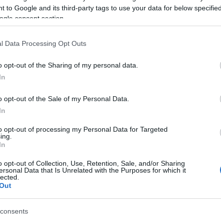
 to Google and its third-party tags to use your data for below specifi
ogle consent section.
l Data Processing Opt Outs
o opt-out of the Sharing of my personal data.
In
ta a felkérést a Kisfaludy Színház vezetésére. “Egy é
o opt-out of the Sale of my Personal Data.
óján költöztünk a családommal Balatonfüredre. Akko
In
lva a színház igazgatójaként koszorút helyezek el
y az ő szellemi hagyatékáért és a városért tehetek” 
to opt-out of processing my Personal Data for Targeted
ing.
ntha hazatért volna.
In
zni, most, hogy „balatoni lány” lettem, talán meg is 
o opt-out of Collection, Use, Retention, Sale, and/or Sharing
ersonal Data that Is Unrelated with the Purposes for which it
lected.
Out
Forrás: Met
consents