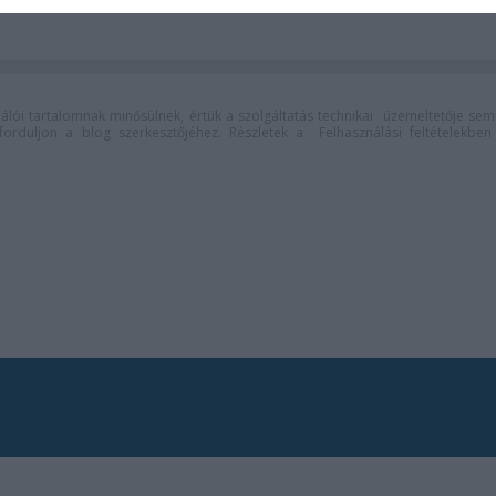
lói tartalomnak minősülnek, értük a
szolgáltatás technikai
üzemeltetője sem
n forduljon a blog szerkesztőjéhez. Részletek a
Felhasználási feltételekben