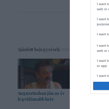
I want t
web or d
I want t
purpose
I want 
I want t
Ajánlott bejegyzések:
web or d
I want t
or app.
I want t
I want t
authenti
Augusztusban jön az év
Kamarada
legvidámabb hete
drámák, 
Teátrum