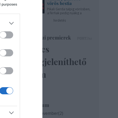
vörös bestia
ed purposes
Pikali Gerda talpig vörösben,
a férfiak pedig nyakig a
pácban - az Újszínházban!
hirdetés
Színházi premierek
Nincs
ve,
r
megjeleníthető
–
elem
lesz
Archívum
ropol
2020 november
(
2
)