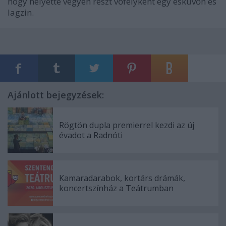
hogy helyette vegyen részt vőfélyként egy esküvőn és
lagzin.
Ajánlott bejegyzések:
Rögtön dupla premierrel kezdi az új
évadot a Radnóti
Kamaradarabok, kortárs drámák,
koncertszínház a Teátrumban