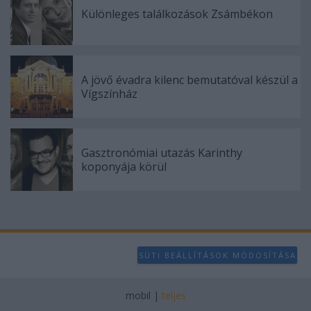
Különleges találkozások Zsámbékon
A jövő évadra kilenc bemutatóval készül a
Vígszínház
Gasztronómiai utazás Karinthy
koponyája körül
SÜTI BEÁLLÍTÁSOK MÓDOSÍTÁSA
mobil
|
teljes