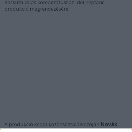
Kossuth-díjas koreográfust az idei néptánc
produkció megrendezésére.
A produkció keddi közönségtalálkozóján
Novák
Ferenc
elmondta, hogy Hegyen-völgyön lakodalom