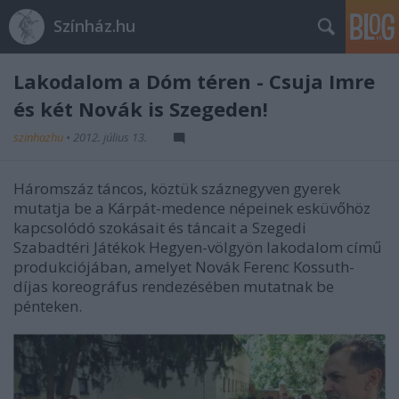
Színház.hu
Lakodalom a Dóm téren - Csuja Imre
és két Novák is Szegeden!
szinhazhu
•
2012. július 13.
Háromszáz táncos, köztük száznegyven gyerek
mutatja be a Kárpát-medence népeinek esküvőhöz
kapcsolódó szokásait és táncait a Szegedi
Szabadtéri Játékok Hegyen-völgyön lakodalom című
produkciójában, amelyet Novák Ferenc Kossuth-
díjas koreográfus rendezésében mutatnak be
pénteken.