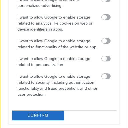
personalized advertising.
I want to allow Google to enable storage
related to analytics like cookies on web or
device identifiers in apps.
I want to allow Google to enable storage
related to functionality of the website or app.
I want to allow Google to enable storage
related to personalization.
I want to allow Google to enable storage
related to security, including authentication
functionality and fraud prevention, and other
A magát alapvetően prózai színésznek tartó
Csuja
user protection.
Imre
- akit Novák Ferenc csak született vőfélyként
emlegetett - elárulta: a próbákon a táncosokat
meglátva kezdetben szorongott, még az otthonról
hozott lépéseket is elfelejtette. Ennek ellenére a
CONFIRM
népszokásokat felelevenítő, olykor humoros
vőfélyrigmusok mellett a tánc is szerepet kap majd