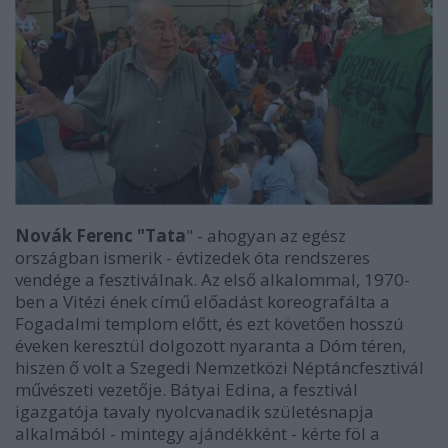
Novák Ferenc "Tata
" - ahogyan az egész
országban ismerik - évtizedek óta rendszeres
vendége a fesztiválnak. Az első alkalommal, 1970-
ben a Vitézi ének című előadást koreografálta a
Fogadalmi templom előtt, és ezt követően hosszú
éveken keresztül dolgozott nyaranta a Dóm téren,
hiszen ő volt a Szegedi Nemzetközi Néptáncfesztivál
művészeti vezetője. Bátyai Edina, a fesztivál
igazgatója tavaly nyolcvanadik születésnapja
alkalmából - mintegy ajándékként - kérte föl a