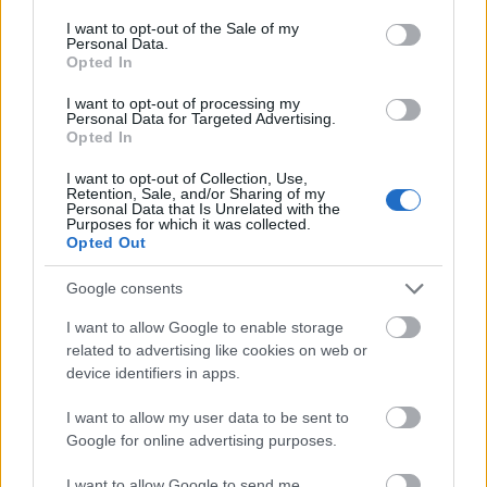
consent section.
I want to opt-out of the Sale of my
Personal Data.
Opted In
I want to opt-out of processing my
Personal Data for Targeted Advertising.
Opted In
I want to opt-out of Collection, Use,
A Násznagyot alakító
Novák Péter
szerint - aki már
Retention, Sale, and/or Sharing of my
Personal Data that Is Unrelated with the
a szintén édesapja által rendezett 1983-as
Purposes for which it was collected.
produkciókban is részt vett - egy lakodalomnak
Opted Out
megvannak a szokásai, ennek ellenére nincs két
egyforma lagzi, így van ez a szabadtéri előadásokkal
Google consents
is.
I want to allow Google to enable storage
A művész elmondta: ajándéknak tartja, hogy
related to advertising like cookies on web or
édesapjával, édesanyjával, Foltin Jolánnal és
device identifiers in apps.
nővérével, Novák Eszterrel dolgozhat együtt a tiszta,
eredeti folklóranyagra épülő táncművön.
I want to allow my user data to be sent to
Google for online advertising purposes.
I want to allow Google to send me