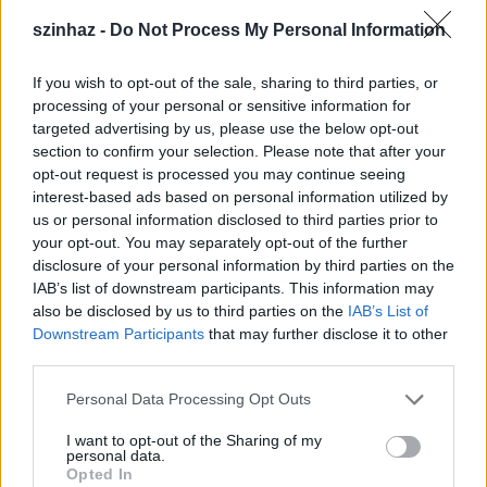
címmel először 1972-ben rendezett előadást a Dóm
szinhaz -
Do Not Process My Personal Information
téren, hatalmas sikerrel. A Szegedi Szabadtéri
Játékokon ez volt az első dramatizált néptánc
If you wish to opt-out of the sale, sharing to third parties, or
produkció, amelyet a következő években még több
processing of your personal or sensitive information for
másik követett.
targeted advertising by us, please use the below opt-out
Az új darab nyitójelenete egy gyermeklakodalom,
section to confirm your selection. Please note that after your
melyet a Szeged Táncegyüttes csaknem száznegyven
opt-out request is processed you may continue seeing
növendéke ad elő. Őket hazai, valamint szlovák,
interest-based ads based on personal information utilized by
román, horvát együttesek követik, a szerb táncokat
us or personal information disclosed to third parties prior to
pedig a deszki Bánát Néptáncegyüttes művészei
your opt-out. You may separately opt-out of the further
hozzák el a Dóm térre. A nézők megfigyelhetik, hogy
disclosure of your personal information by third parties on the
az évszázadok során hogyan hatottak az együtt élő
IAB’s list of downstream participants. This information may
népek táncai egymásra.
also be disclosed by us to third parties on the
IAB’s List of
Downstream Participants
that may further disclose it to other
third parties.
Please note that this website/app uses one or more Google
Personal Data Processing Opt Outs
services and may gather and store information including but
not limited to your visit or usage behaviour. You may click to
I want to opt-out of the Sharing of my
personal data.
grant or deny consent to Google and its third-party tags to
Opted In
use your data for below specified purposes in below Google