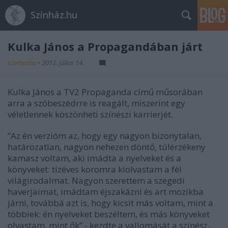
Színház.hu
Kulka János a Propagandában járt
szinhazhu
•
2012. július 14.
Kulka János a TV2 Propaganda című műsorában
arra a szóbeszédrre is reagált, miszerint egy
véletlennek köszönheti színészi karrierjét.
“Az én verzióm az, hogy egy nagyon bizonytalan,
határozatlan, nagyon nehezen döntő, túlérzékeny
kamasz voltam, aki imádta a nyelveket és a
könyveket: tízéves koromra kiolvastam a fél
világirodalmat. Nagyon szerettem a szegedi
haverjaimat, imádtam éjszakázni és art mozikba
járni, továbbá azt is, hogy kicsit más voltam, mint a
többiek: én nyelveket beszéltem, és más könyveket
olvastam, mint ők” - kezdte a vallomását a színész,