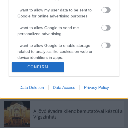
I want to allow my user data to be sent to
Google for online advertising purposes.
I want to allow Google to send me
Ajánlott bejegyzések:
personalized advertising.
I want to allow Google to enable storage
Rögtön dupla premierrel kezdi az új
related to analytics like cookies on web or
évadot a Radnóti
device identifiers in apps.
CONFIRM
I want to allow Google to enable storage
related to functionality of the website or app.
Épül a Dóm téri szabadtéri színpad
I want to allow Google to enable storage
Data Deletion
Data Access
Privacy Policy
related to personalization.
I want to allow Google to enable storage
A jövő évadra kilenc bemutatóval készül a
related to security, including authentication
Vígszínház
functionality and fraud prevention, and other
user protection.