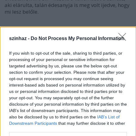
aki elárulta, talán édesanyja is meg volt ijedve, hogy
mi lesz belőle.
szinhaz -
Do Not Process My Personal Information
If you wish to opt-out of the sale, sharing to third parties, or
processing of your personal or sensitive information for
targeted advertising by us, please use the below opt-out
section to confirm your selection. Please note that after your
opt-out request is processed you may continue seeing
interest-based ads based on personal information utilized by
us or personal information disclosed to third parties prior to
your opt-out. You may separately opt-out of the further
disclosure of your personal information by third parties on the
IAB’s list of downstream participants. This information may
also be disclosed by us to third parties on the
IAB’s List of
“Volt egy csodálatos iskolatársam, Polák Tücsi, aki
Downstream Participants
that may further disclose it to other
nagyon szeretett volna színésznő lenni: nem volt egy
third parties.
igazi színésznő alkat, de nagyon tehetséges volt,