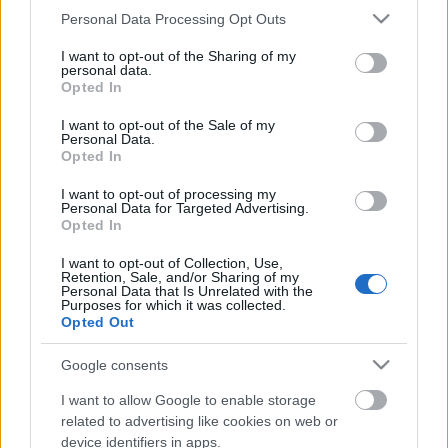
játszott az irodalmi színpadon is. Tulajdonképpen ő
Please note that this website/app uses one or more Google
Personal Data Processing Opt Outs
beszélt rá, hogy menjünk együtt felvételizni a
services and may gather and store information including but
Színművészetire” – mesélte
Kulka János.
not limited to your visit or usage behaviour. You may click to
I want to opt-out of the Sharing of my
personal data.
grant or deny consent to Google and its third-party tags to
Opted In
Bár nem készült tudatosan erre a pályára,
use your data for below specified purposes in below Google
bevallotta, már óvodáskorában is élvezte, ha
consent section.
I want to opt-out of the Sale of my
szerepelhetett. “Nagyon korán megtanultam olvasni.
Personal Data.
Opted In
Emlékszem, hogy az óvodában megkért az óvó néni,
hogy olvassak fel a társaimnak. Kitett egy sámlit,
I want to opt-out of processing my
leültetett Benedek Elek Százszorszép magyar
Personal Data for Targeted Advertising.
Opted In
népmeséivel, és én iszonyatos nagyképűséggel
felolvastam a pajtásaimnak, mert hát csak én
I want to opt-out of Collection, Use,
tudtam olvasni. Érdekes, hogy arra a figyelemre
Retention, Sale, and/or Sharing of my
Personal Data that Is Unrelated with the
például emlékszem, tulajdonképpen ezt a figyelmet
Purposes for which it was collected.
keresem a mai napig” – mondta a színész, aki szerint
Opted Out
az a legerősebb érzés, ami színpadra hajtja, hogy
szeretné, ha hinnének neki.
Google consents
I want to allow Google to enable storage
A teljes adást itt megtekintheti
related to advertising like cookies on web or
device identifiers in apps.