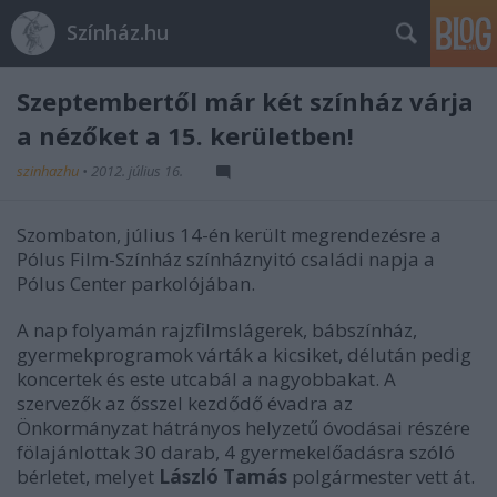
Színház.hu
Szeptembertől már két színház várja
a nézőket a 15. kerületben!
szinhazhu
•
2012. július 16.
Szombaton, július 14-én került megrendezésre a
Pólus Film-Színház színháznyitó családi napja a
Pólus Center parkolójában.
A nap folyamán rajzfilmslágerek, bábszínház,
gyermekprogramok várták a kicsiket, délután pedig
koncertek és este utcabál a nagyobbakat. A
szervezők az ősszel kezdődő évadra az
Önkormányzat hátrányos helyzetű óvodásai részére
fölajánlottak 30 darab, 4 gyermekelőadásra szóló
bérletet, melyet
László Tamás
polgármester vett át.