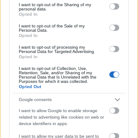
not limited to your visit or usage behaviour. You may click to
I want to opt-out of the Sharing of my
Mind a két színházban folynak nyáron a próbák az
personal data.
grant or deny consent to Google and its third-party tags to
őszi évadra. A Pólus Center mozijának 2 terméből
Opted In
use your data for below specified purposes in below Google
kialakított új színház szeptembertől mesejátékkal,
consent section.
I want to opt-out of the Sale of my
bábszínházzal, vígjátékkal és komédiával várja a
Personal Data.
gyerek- és felnőtt közönséget. A KOMA társulata
Opted In
pedig komoly, a demokrácia kérdését feszegető
darabbal, Shakespeare
Athéni Timon
című
I want to opt-out of processing my
Personal Data for Targeted Advertising.
drámájával készül. Az összetett darabbal, a
Opted In
demokrácia játékszabályainak magyar valóságon
keresztül történő bemutatásával gondolkodásra
I want to opt-out of Collection, Use,
Retention, Sale, and/or Sharing of my
szeretnék bírni a közönséget.
Personal Data that Is Unrelated with the
Purposes for which it was collected.
Opted Out
ÖS
Google consents
I want to allow Google to enable storage
related to advertising like cookies on web or
device identifiers in apps.
I want to allow my user data to be sent to
Ajánlott bejegyzések: