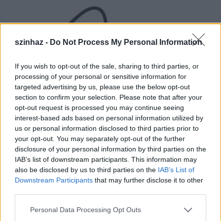
szinhaz -
Do Not Process My Personal Information
If you wish to opt-out of the sale, sharing to third parties, or
processing of your personal or sensitive information for
targeted advertising by us, please use the below opt-out
section to confirm your selection. Please note that after your
opt-out request is processed you may continue seeing
interest-based ads based on personal information utilized by
us or personal information disclosed to third parties prior to
your opt-out. You may separately opt-out of the further
disclosure of your personal information by third parties on the
IAB’s list of downstream participants. This information may
Szeptembertől immár a KOMA Színház (1158 Bp.,
also be disclosed by us to third parties on the
IAB’s List of
Ady Endre u. 31-33.) mellett a Pólus Film-Színház is
Downstream Participants
that may further disclose it to other
kikapcsolódást nyújt mindazoknak, akik nem
third parties.
kívánnak beutazni a belvárosba a kultúra
Please note that this website/app uses one or more Google
élvezetéért.
Personal Data Processing Opt Outs
services and may gather and store information including but