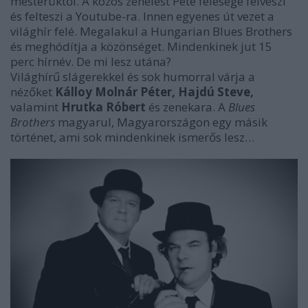
mesterüktől. A közös zenélést Pete felesége felveszi
és felteszi a Youtube-ra. Innen egyenes út vezet a
világhír felé. Megalakul a Hungarian Blues Brothers
és meghódítja a közönséget. Mindenkinek jut 15
perc hírnév. De mi lesz utána?
Világhírű slágerekkel és sok humorral várja a
nézőket
Kálloy Molnár Péter, Hajdú Steve,
valamint
Hrutka Róbert
és zenekara. A
Blues
Brothers
magyarul, Magyarországon egy másik
történet, ami sok mindenkinek ismerős lesz…