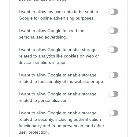
I want to allow my user data to be sent to
Google for online advertising purposes.
I want to allow Google to send me
A Kvártélyház Szabadtéri Színház és a Manna
personalized advertising.
bemutatja:
Kálloy – Hajdú – Tompagábor – Hrutka:
I want to allow Google to enable storage
The Hungarian Blues Brothers
related to analytics like cookies on web or
- zenés találmány -
device identifiers in apps.
Steve:
Hajdú Steve
Pete:
Kálloy Molnár Péter
I want to allow Google to enable storage
Peterné:
Tánczos Adrienn
related to functionality of the website or app.
Sztárvendég, road:
Hertelendy Attila
A zenekar, a Lacik:
I want to allow Google to enable storage
Robi:
Hrutka Róbert
– ének, gitár
related to personalization.
Attila:
Fehérvári Attila
– basszusgitár, vokál
I want to allow Google to enable storage
Zoli:
Cséry Zoltán
– billentyű, vokál
related to security, including authentication
Felicián:
Kalmus Felicián
– elektromos cselló
functionality and fraud prevention, and other
Ádám:
Markó Ádám
– dob
user protection.
*