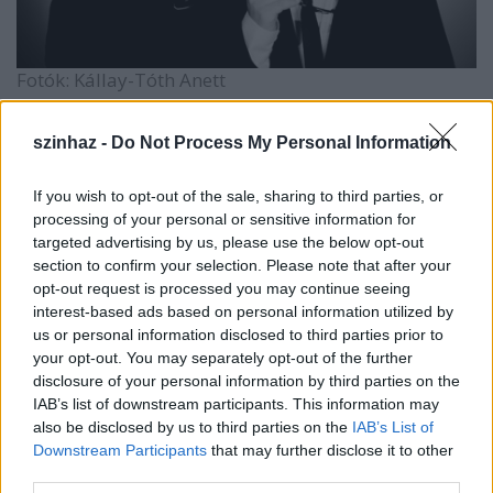
Fotók: Kállay-Tóth Anett
Kálloy Molnár Péter az előadásról:
szinhaz -
Do Not Process My Personal Information
„Régóta tudom, hogy a Blues Brothers-t színházban
is szeretném megcsinálni. Most jött el a pillanat és
most jöttek össze körülöttem azok az emberek,
If you wish to opt-out of the sale, sharing to third parties, or
akikkel ezt meg tudom valósítani. Hrutka Róberttel
processing of your personal or sensitive information for
targeted advertising by us, please use the below opt-out
több éve dolgozunk együtt, lassan a harmadik közös
section to confirm your selection. Please note that after your
lemezünket adjuk ki. Annyira egymásra vagyunk
opt-out request is processed you may continue seeing
már hangolódva, hogy egy egész estés zenés
interest-based ads based on personal information utilized by
előadásban nem is lehetne más a zenekar vezetője,
us or personal information disclosed to third parties prior to
mint ő.
your opt-out. You may separately opt-out of the further
Hajdú Steve
gyerekkori jó barátom. Együtt jártunk
disclosure of your personal information by third parties on the
a debreceni Ady Gimnáziumba. Furcsa, hogy azóta
IAB’s list of downstream participants. This information may
csak egyetlen alkalommal hozott minket össze a sors
also be disclosed by us to third parties on the
IAB’s List of
a színpadon, szintén Debrecenben, a kétezres évek
Downstream Participants
that may further disclose it to other
elején egy Csehov előadásban. Viszont diákként még
third parties.
közös zenekarunk is volt: a
Hajduó
. Mindketten