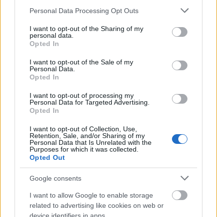
gitáron játszottunk. Steve már akkor is nagyon jó
Please note that this website/app uses one or more Google
Personal Data Processing Opt Outs
számokat írt. Blues nótákat is! Örülök, hogy ennyi év
services and may gather and store information including but
után újra együtt zenélhetünk.
not limited to your visit or usage behaviour. You may click to
I want to opt-out of the Sharing of my
personal data.
grant or deny consent to Google and its third-party tags to
Tompagábor Kornél
a zalaegerszegi Kvártélyház
Opted In
use your data for below specified purposes in below Google
Szabadtéri Színház igazgatója pedig már évek óta
consent section.
hív játszani Egerszegre.
Hrutka Robi
val is többször
I want to opt-out of the Sale of my
Personal Data.
léptünk fel nála különböző fesztiválokon. Mikor
Opted In
felmerült a Blues Brothers ötlete, rögtön vállalta a
rendezést és azt is, hogy helyet ad a produkciónak.”
I want to opt-out of processing my
Personal Data for Targeted Advertising.
Opted In
I want to opt-out of Collection, Use,
Retention, Sale, and/or Sharing of my
Personal Data that Is Unrelated with the
Purposes for which it was collected.
Opted Out
Google consents
I want to allow Google to enable storage
related to advertising like cookies on web or
device identifiers in apps.