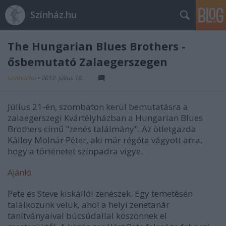
Színház.hu
The Hungarian Blues Brothers -
ősbemutató Zalaegerszegen
szinhazhu
•
2012. július 18.
Július 21-én, szombaton kerül bemutatásra a
zalaegerszegi Kvártélyházban a Hungarian Blues
Brothers című "zenés találmány". Az ötletgazda
Kálloy Molnár Péter, aki már régóta vágyott arra,
hogy a történetet színpadra vigye.
Ajánló:
Pete és Steve kiskállói zenészek. Egy temetésén
találkozunk velük, ahol a helyi zenetanár
tanítványaival búcsúdallal köszönnek el