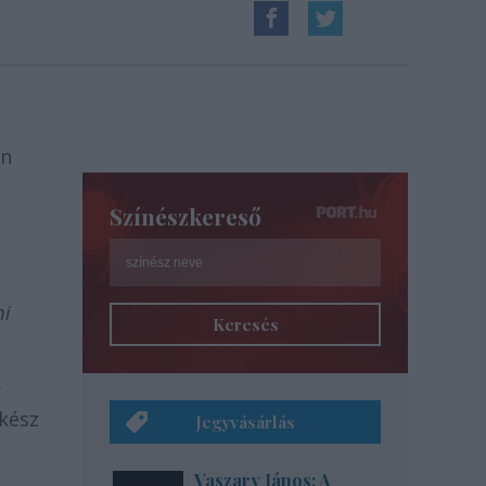
an
Színészkereső
mi
Keresés
r
kész
Jegyvásárlás
Vaszary János: A