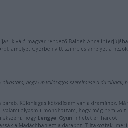
díjas, kiváló magyar rendező Balogh Anna interjújáb
ról, amelyet Győrben vitt színre és amelyet a nézők
gy olvastam, hogy Ön valóságos szerelmese a darabnak, 
 a darab. Különleges kötődésem van a drámához. Má
t, valami olyasmit mondhattam, hogy még nem volt 
emlékszem, hogy
Lengyel Gyuri
hihetetlen harcot
assák a Madáchban ezt a darabot. Tiltakoztak, mert