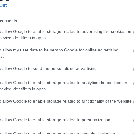
Out
consents
o allow Google to enable storage related to advertising like cookies on
evice identifiers in apps.
o allow my user data to be sent to Google for online advertising
s.
ly részeire fektetett különösen nagy hangsúlyt, illetve 
to allow Google to send me personalized advertising.
ínpadra állításnál? Mi alapján történtek a húzások?
o allow Google to enable storage related to analytics like cookies on
kok is befolyásolják. Győrben – akármilyen nagy –
evice identifiers in apps.
 az autóbuszok utolsó indulásához kell igazítani, ho
 három felvonásra írt darabokat, kínnal-keservvel k
o allow Google to enable storage related to functionality of the website
gy az előadásnak ne 10 óra 15-kor legyen vége, mert
alanszor átéltem, hogy a legnagyobb figyelemmel
o allow Google to enable storage related to personalization.
 felálltak, mert nem érik el a buszt. Ennél borzasztó
ma kárára is erősnek kell lenni abban az értelemben
o allow Google to enable storage related to security, including