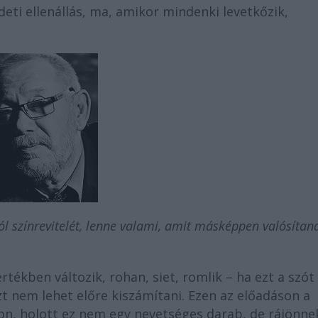
deti ellenállás, ma, amikor mindenki levetkőzik,
l színrevitelét, lenne valami, amit másképpen valósítan
rtékben változik, rohan, siet, romlik – ha ezt a szót
t nem lehet előre kiszámítani. Ezen az előadáson a
n, holott ez nem egy nevetséges darab, de rájönne