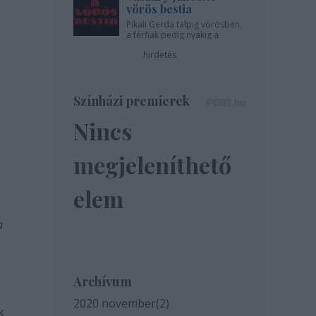
vörös bestia
Pikali Gerda talpig vörösben,
a férfiak pedig nyakig a
pácban - az Újszínházban!
hirdetés
Színházi premierek
Nincs
megjeleníthető
elem
a
Archívum
2020 november
(
2
)
k