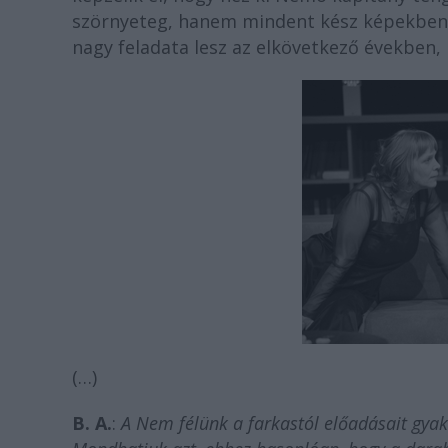
szörnyeteg, hanem mindent kész képekben 
nagy feladata lesz az elkövetkező években, 
(…)
B. A.
:
A Nem félünk a farkastól előadásait gyak