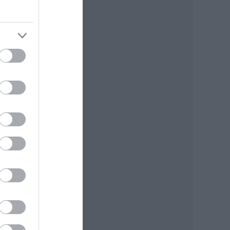
mely
gy
ell
bb
,