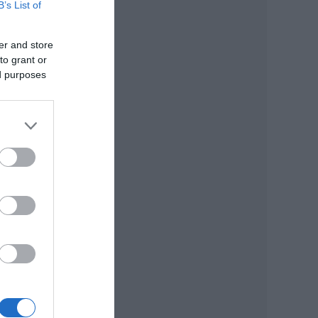
B’s List of
er and store
to grant or
ed purposes
t
ra,
k
on.