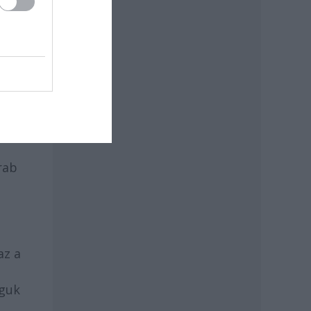
s a
m
rab
az a
aguk