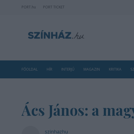
PORT
.hu
PORT TICKET
FŐOLDAL
HÍR
INTERJÚ
MAGAZIN
KRITIKA
S
Ács János: a mag
szinhazhu