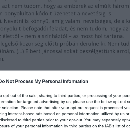
an azt nem tudom, hogy az emberek az elmúlt három
n bonyolultan kódolt üzenetet a nevetésig is
Nevetni is könnyű, amíg valami nevetséges, de a k
bonyolult befogadói feladat, és nem tudom, hogy az
élettől – nem a színháztól – az most hol tartana.
 legelső közönség előtti próbán derülne ki. Nem tu
nám. (…) Elbert Jánossal sokat beszélgettünk arról
m.
Do Not Process My Personal Information
 lefordítani.
to opt-out of the sale, sharing to third parties, or processing of your per
formation for targeted advertising by us, please use the below opt-out s
r selection. Please note that after your opt-out request is processed y
eing interest-based ads based on personal information utilized by us or
disclosed to third parties prior to your opt-out. You may separately opt-
volna az angol cím fordítása, tehát „Ki fél Virginia
losure of your personal information by third parties on the IAB’s list of