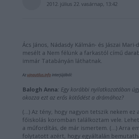
2012. július 22. vasárnap, 13:42
Ács János, Nádasdy Kálmán- és Jászai Mari-
mesélt a Nem félünk a farkastól című darab
immár Tatabányán láthatnak.
Az
ujnautilus.info
interjújából:
Balogh Anna
: Egy korábbi nyilatkozatában ú
okozza ezt az erős kötődést a drámához?
(…) Az tény, hogy nagyon tetszik nekem ez
főiskolás koromban találkoztam vele. Lehe
a műfordítás, de már ismertem. (…) Arra 
folytatott azért, hogy egyáltalán bemutath