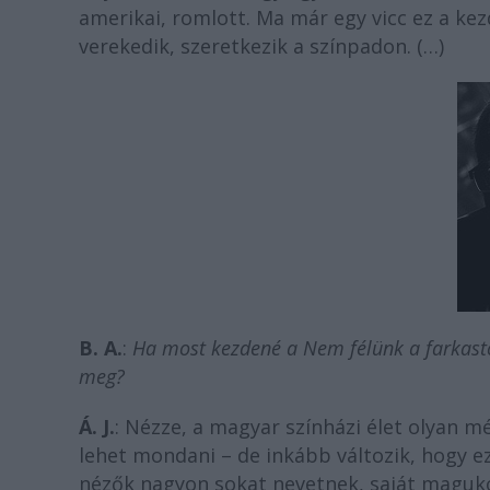
amerikai, romlott. Ma már egy vicc ez a kez
verekedik, szeretkezik a színpadon. (…)
B. A.
:
Ha most kezdené a Nem félünk a farkastó
meg?
Á. J.
: Nézze, a magyar színházi élet olyan mé
lehet mondani – de inkább változik, hogy ez
nézők nagyon sokat nevetnek, saját maguko