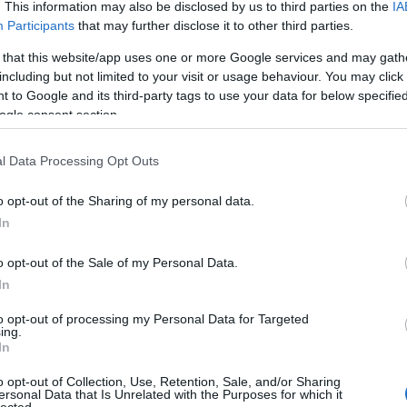
. This information may also be disclosed by us to third parties on the
IA
Participants
that may further disclose it to other third parties.
a Woolf.
 that this website/app uses one or more Google services and may gath
including but not limited to your visit or usage behaviour. You may click 
a.
 to Google and its third-party tags to use your data for below specifi
ogle consent section.
rabról az emberek annyit tudnak, hogy egy fiú áll
 emberek a Hamletről, nem Edward Albee-ról, hanem
l Data Processing Opt Outs
zabad azt hinni – soha – hogy a nézők valamit is
o opt-out of the Sharing of my personal data.
leznie, hogy a nézők nem tudnak semmit. Ezért tehá
In
st történne, kell bemutatni. Nem lehet alapozni ar
. Vagy a Nem félünk a farkastólban, hogy az a gyere
o opt-out of the Sale of my Personal Data.
hogy kitalált. Ezt mind ott kell megoldani, a színpad
In
to opt-out of processing my Personal Data for Targeted
ing.
In
o opt-out of Collection, Use, Retention, Sale, and/or Sharing
ersonal Data that Is Unrelated with the Purposes for which it
lected.