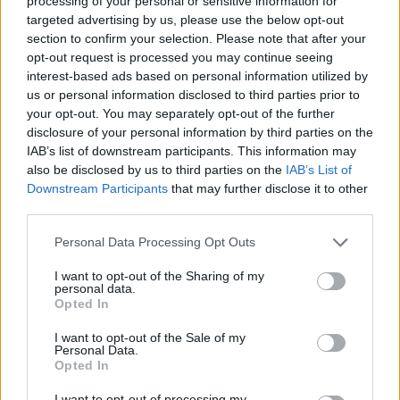
processing of your personal or sensitive information for
ragadtam…
targeted advertising by us, please use the below opt-out
section to confirm your selection. Please note that after your
2. Mióta vagy a KET társulatának tagja, és hogy kerültél
opt-out request is processed you may continue seeing
a csapatba?
interest-based ads based on personal information utilized by
us or personal information disclosed to third parties prior to
Ez volt a hatodik évem. A MU Terminálból hívott ide
your opt-out. You may separately opt-out of the further
Csaba, aki az ottani előadásokban látott.
disclosure of your personal information by third parties on the
IAB’s list of downstream participants. This information may
3. Ha egy szóval kellene jellemezni a társulatot, mi lenne
also be disclosed by us to third parties on the
IAB’s List of
az?
Downstream Participants
that may further disclose it to other
third parties.
Változatos.
Please note that this website/app uses one or more Google
Personal Data Processing Opt Outs
services and may gather and store information including but
not limited to your visit or usage behaviour. You may click to
I want to opt-out of the Sharing of my
personal data.
grant or deny consent to Google and its third-party tags to
Opted In
use your data for below specified purposes in below Google
consent section.
I want to opt-out of the Sale of my
Personal Data.
Opted In
I want to opt-out of processing my