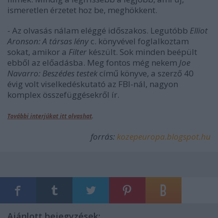
ismeretlen érzetet hoz be, meghökkent.
- Az olvasás nálam eléggé időszakos. Legutóbb
Elliot
Aronson: A társas lény
c. könyvével foglalkoztam
sokat, amikor a
Filter
készült. Sok minden beépült
ebből az előadásba. Meg fontos még nekem
Joe
Navarro: Beszédes testek
című könyve, a szerző 40
évig volt viselkedéskutató az FBI-nál, nagyon
komplex összefüggésekről ír.
További interjúkat itt olvashat
.
forrás:
kozepeuropa.blogspot.hu
Ajánlott bejegyzések: