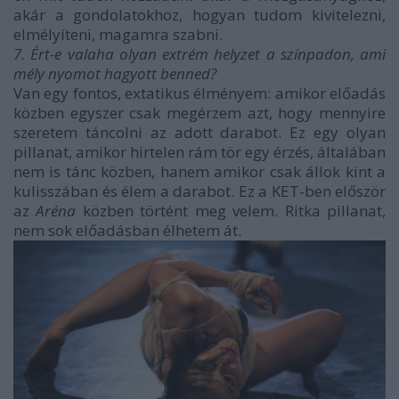
akár a gondolatokhoz, hogyan tudom kivitelezni,
elmélyíteni, magamra szabni.
7. Ért-e valaha olyan extrém helyzet a színpadon, ami
mély nyomot hagyott benned?
Van egy fontos, extatikus élményem: amikor előadás
közben egyszer csak megérzem azt, hogy mennyire
szeretem táncolni az adott darabot. Ez egy olyan
pillanat, amikor hirtelen rám tör egy érzés, általában
nem is tánc közben, hanem amikor csak állok kint a
kulisszában és élem a darabot. Ez a KET-ben először
az
Aréna
közben történt meg velem. Ritka pillanat,
nem sok előadásban élhetem át.