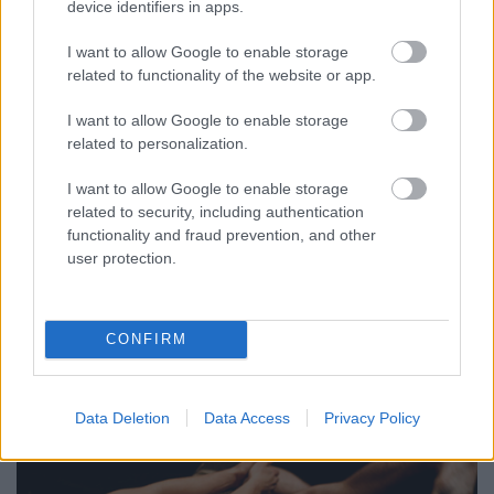
Utólag már szeretem, amikor Krisztián (Gergye)
device identifiers in apps.
kidobott próbáról. A
kilencvenkilencperc
-en
dolgoztunk, egy hosszú, utolsó pillanatos
I want to allow Google to enable storage
próbafolyamat volt, az energiák már fogytán, amin
related to functionality of the website or app.
aztán úgy lendültünk át, hogy „jó, akkor menj ki a
I want to allow Google to enable storage
próbáról” – „jó, akkor szia”. Most már tudom, hogy
related to personalization.
ez mi mindent oldott fel. Néha kell egy ilyen
összefeszülés, és aztán utólag tisztázódnak a dolgok.
I want to allow Google to enable storage
De ez akkor persze nagyon nem így nézett ki… Azóta
related to security, including authentication
is sokat emlegetjük ezt Krisztiánnal.
functionality and fraud prevention, and other
user protection.
6. Mi inspirál leginkább egy-egy új munka során?
Maga az újdonság izgalmas. Ha a koreográfust már
ismerem is, a téma, az eszközök mindig újak.
CONFIRM
Inspiráló a változás.
Data Deletion
Data Access
Privacy Policy