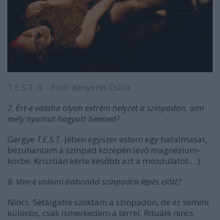
T.E.S.T. II. - Fotó: Kenyeres Csilla
7. Ért-e valaha olyan extrém helyzet a színpadon, ami
mély nyomot hagyott benned?
Gergye
T.E.S.T.
-jében egyszer estem egy hatalmasat,
bezuhantam a színpad közepén lévő magnézium-
körbe. Krisztián kérte később azt a mozdulatot... :)
8. Van-e valami babonád színpadra lépés előtt?
Nincs. Sétálgatni szoktam a színpadon, de ez semmi
különös, csak ismerkedem a térrel. Rituálé nincs.