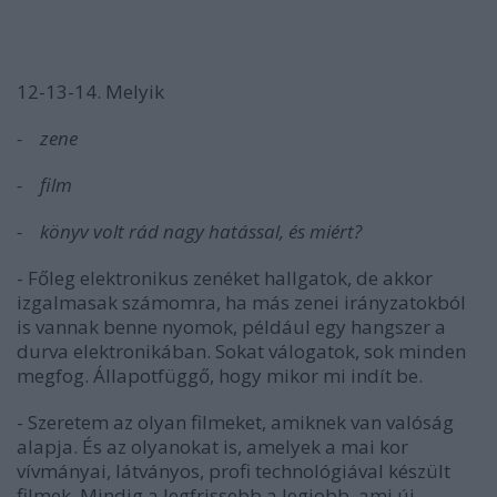
12-13-14. Melyik
- zene
- film
- könyv volt rád nagy hatással, és miért?
- Főleg elektronikus zenéket hallgatok, de akkor
izgalmasak számomra, ha más zenei irányzatokból
is vannak benne nyomok, például egy hangszer a
durva elektronikában. Sokat válogatok, sok minden
megfog. Állapotfüggő, hogy mikor mi indít be.
- Szeretem az olyan filmeket, amiknek van valóság
alapja. És az olyanokat is, amelyek a mai kor
vívmányai, látványos, profi technológiával készült
filmek. Mindig a legfrissebb a legjobb, ami új,