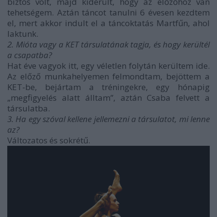
biztos volt, majd kiderült, hogy az előzőhöz van
tehetségem. Aztán táncot tanulni 6 évesen kezdtem
el, mert akkor indult el a táncoktatás Martfűn, ahol
laktunk.
2. Mióta vagy a KET társulatának tagja, és hogy kerültél
a csapatba?
Hat éve vagyok itt, egy véletlen folytán kerültem ide.
Az előző munkahelyemen felmondtam, bejöttem a
KET-be, bejártam a tréningekre, egy hónapig
„megfigyelés alatt álltam”, aztán Csaba felvett a
társulatba.
3. Ha egy szóval kellene jellemezni a társulatot, mi lenne
az?
Változatos és sokrétű.