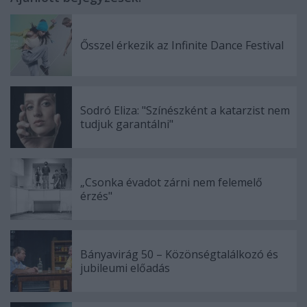
Ősszel érkezik az Infinite Dance Festival
Sodró Eliza: "Színészként a katarzist nem
tudjuk garantálni"
„Csonka évadot zárni nem felemelő
érzés"
Bányavirág 50 – Közönségtalálkozó és
jubileumi előadás