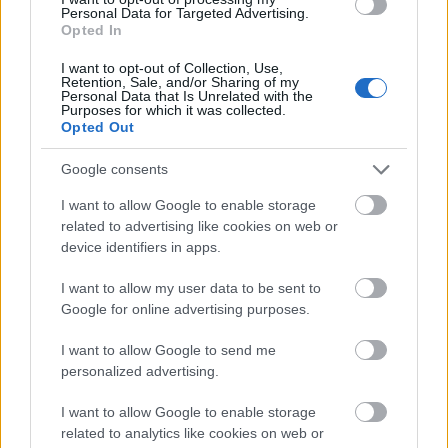
Personal Data for Targeted Advertising.
Opted In
I want to opt-out of Collection, Use,
Retention, Sale, and/or Sharing of my
Personal Data that Is Unrelated with the
Purposes for which it was collected.
Opted Out
Az Ismeretlen - Fotó: Kenyeres Csilla
Google consents
4. Melyik a kedvenc KET-es előadásod, illetve a kedvenc
KET-es szereped? Miért éppen az?
I want to allow Google to enable storage
related to advertising like cookies on web or
Nem nagyon vannak kedvenceim, nem vagyok egy
device identifiers in apps.
’gyűjtő’ alkat…
Az Ismeretlent
szerettem. Egy duett
nagyon más, abban minden másképpen alakul:
I want to allow my user data to be sent to
végig neked kell fenntartani a figyelmet. Meg hát a
Google for online advertising purposes.
Filter
, de az egészen másik helyzet. Visszakapsz kicsit
abból, amit bent látsz a fejedben, megvalósítják a
I want to allow Google to send me
képzeletedet… Erre nagyon rá lehet kapni.
personalized advertising.
5. Legjobb sztori egy főpróbahétről?
I want to allow Google to enable storage
related to analytics like cookies on web or