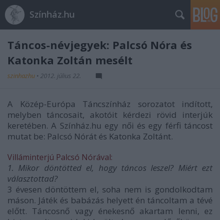
Színház.hu
Táncos-névjegyek: Palcsó Nóra és
Katonka Zoltán mesélt
szinhazhu
•
2012. július 22.
A Közép-Európa Táncszínház sorozatot indított,
melyben táncosait, akotóit kérdezi rövid interjúk
keretében. A Színház.hu egy női és egy férfi táncost
mutat be: Palcsó Nórát és Katonka Zoltánt.
Villáminterjú Palcsó Nórával:
1. Mikor döntötted el, hogy táncos leszel? Miért ezt
választottad?
3 évesen döntöttem el, soha nem is gondolkodtam
máson. Játék és babázás helyett én táncoltam a tévé
előtt. Táncosnő vagy énekesnő akartam lenni, ez