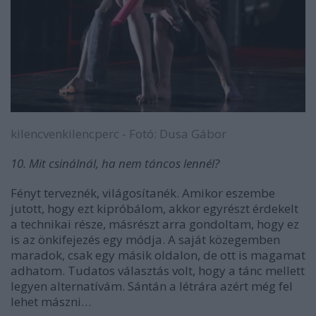
kilencvenkilencperc - Fotó: Dusa Gábor
10. Mit csinálnál, ha nem táncos lennél?
Fényt terveznék, világosítanék. Amikor eszembe
jutott, hogy ezt kipróbálom, akkor egyrészt érdekelt
a technikai része, másrészt arra gondoltam, hogy ez
is az önkifejezés egy módja. A saját közegemben
maradok, csak egy másik oldalon, de ott is magamat
adhatom. Tudatos választás volt, hogy a tánc mellett
legyen alternatívám. Sántán a létrára azért még fel
lehet mászni…