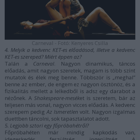
Carneval - Fotó: Kenyeres Csilla
4. Melyik a kedvenc KET-es előadásod, illetve a kedvenc
KET-es szereped? Miért éppen az?
Talán a
Carneval
. Nagyon dinamikus, táncos
előadás, amit nagyon szeretek, magam is több színt
mutatok és élek meg benne. Többször is „meghal”
benne az ember, de engem ez nagyon ösztönöz, és a
fizikalitás mellett a lelkedből is adsz egy darabot a
nézőnek. A
Shakespeare-mesék
et is szeretem, bár az
teljesen más vonal, nagyon vicces előadás. A kedvenc
szerepem pedig
Az Ismeretlen
volt. Nagyon izgalmas
duettben táncolni, sok tapasztalatot adott.
5. Legjobb sztori egy főpróbahétről?
Főpróbahéten már mindig kapkodás van,
idegeskedés, feszültség, ingerültség. A