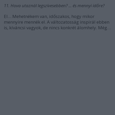
11. Hova utaznál legszívesebben? ... és mennyi időre?
El… Mehetnékem van, időszakos, hogy mikor
mennyire mennék el. A változatosság inspirál ebben
is, kíváncsi vagyok, de nincs konkrét álomhely. Még…