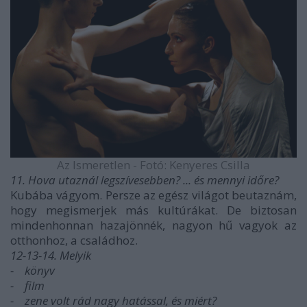
Az Ismeretlen - Fotó: Kenyeres Csilla
11. Hova utaznál legszívesebben? ... és mennyi időre?
Kubába vágyom. Persze az egész világot beutaznám,
hogy megismerjek más kultúrákat. De biztosan
mindenhonnan hazajönnék, nagyon hű vagyok az
otthonhoz, a családhoz.
12-13-14. Melyik
- könyv
- film
- zene volt rád nagy hatással, és miért?