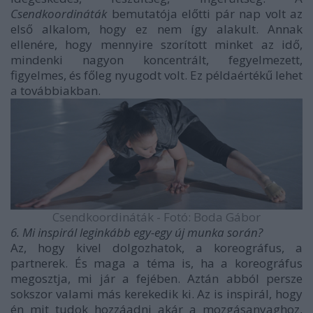
Csendkoordináták
bemutatója előtti pár nap volt az
első alkalom, hogy ez nem így alakult. Annak
ellenére, hogy mennyire szorított minket az idő,
mindenki nagyon koncentrált, fegyelmezett,
figyelmes, és főleg nyugodt volt. Ez példaértékű lehet
a továbbiakban.
Csendkoordináták - Fotó: Boda Gábor
6. Mi inspirál leginkább egy-egy új munka során?
Az, hogy kivel dolgozhatok, a koreográfus, a
partnerek. És maga a téma is, ha a koreográfus
megosztja, mi jár a fejében. Aztán abból persze
sokszor valami más kerekedik ki. Az is inspirál, hogy
én mit tudok hozzáadni akár a mozgásanyaghoz,