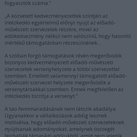
fogyasztók száma.”
„A közvetett kedvezményezettek szintjén az
intézkedés egyértelmű előnyt nyújt az előadó-
művészeti szervezetek részére, mivel az
adókedvezmény nélkül nem valószínű, hogy hasonló
mértékű támogatásban részesülnének...
A szóban forgó támogatások révén megerősödik
bizonyos kedvezményezett előadó-művészeti
szervezetek versenyhelyzete a többi szervezettel
szemben. Emellett valamennyi támogatott előadó-
művészeti szervezet helyzete megerősödik a
versenytársakkal szemben. Ennek megfelelően az
intézkedés torzítja a versenyt.”
A tao fennmaradásának nem látszik akadálya.
Ugyanakkor a vállalkozások addig lesznek
motiválva, hogy előadó-művészeti szervezeteknek
nyújtsanak adományokat, amelynek összegét
leírhatják társasági adójukból, amíg nem jelenik