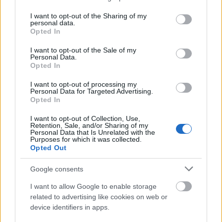
services and may gather and store information including but
Az Európai Bizottság egy 2009. október 28-án kelt
not limited to your visit or usage behaviour. You may click to
I want to opt-out of the Sharing of my
levélben tájékoztatta a külügyminisztert, hogy nem
personal data.
grant or deny consent to Google and its third-party tags to
Opted In
emel kifogást a vállalkozások által az előadó-
use your data for below specified purposes in below Google
művészeti szervezetek részére nyújtott, adóból
consent section.
I want to opt-out of the Sale of my
levonható támogatásokra vonatkozó kulturális célú
Personal Data.
támogatási program ellen, mivel az az EK-Szerződés
Opted In
87. cikke (3) bekezdésének
d)
pontja alapján
I want to opt-out of processing my
összeegyeztethető a közös piaccal. A több oldalon
Personal Data for Targeted Advertising.
keresztül indokolt engedélyezés, valamint az
Opted In
engedélyezés óta eltelt időben történt változások
I want to opt-out of Collection, Use,
talán nem teszik feleslegessé néhány probléma
Retention, Sale, and/or Sharing of my
felvetését.
Personal Data that Is Unrelated with the
Purposes for which it was collected.
Opted Out
Kezdjük talán a jogalapokkal, amelyek egyáltalán a
kérést megindokolták. Ezek:
Google consents
1. Az előadó-művészeti szervezetek támogatásáról és
I want to allow Google to enable storage
sajátos foglalkoztatási szabályairól szóló 2008. évi
related to advertising like cookies on web or
XCIX. törvény.
device identifiers in apps.