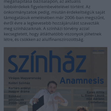
megállapítása bázisalapon, az aktuális
lobbiérdekek figyelembevételével történt. Az
önkormányzatok pedig, miután érdekeltségük saját
támogatásuk emelésében már 2006-ban megszűnt,
évről évre a legkevesebb hozzájárulást szavazták
meg színházaiknak. A színházi törvény azzal
kecsegtetett, hogy átláthatóbb viszonyok jöhetnek
létre, és csökken az alulfinanszírozottság.