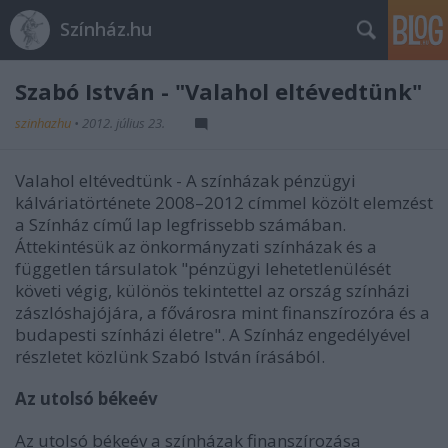
Színház.hu
Szabó István - "Valahol eltévedtünk"
szinhazhu
•
2012. július 23.
Valahol eltévedtünk - A színházak pénzügyi
kálváriatörténete 2008–2012 címmel közölt elemzést
a Színház című lap legfrissebb számában.
Áttekintésük az önkormányzati színházak és a
független társulatok "pénzügyi lehetetlenülését
követi végig, különös tekintettel az ország színházi
zászlóshajójára, a fővárosra mint finanszírozóra és a
budapesti színházi életre". A Színház engedélyével
részletet közlünk Szabó István írásából.
Az utolsó békeév
Az utolsó békeév a színházak finanszírozása