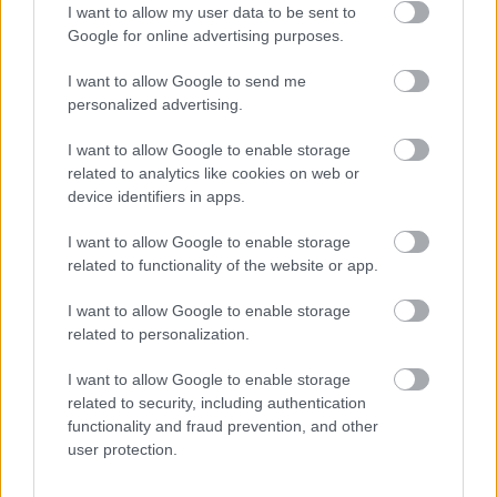
2. A társasági adóról és az osztalékadóról szóló
I want to allow my user data to be sent to
1996. évi LXXXI. törvény 4. § (37), (38) és (39)
Google for online advertising purposes.
bekezdése, valamint a 22. § (1) bekezdése.
I want to allow Google to send me
3. Az előadó-művészeti szervezetek működésével
personalized advertising.
kapcsolatos hatósági
I want to allow Google to enable storage
related to analytics like cookies on web or
eljárások részletes szabályairól, továbbá a
device identifiers in apps.
zenekarok és énekkarok tevékenységéhez szükséges
tárgyi feltételekről, valamint a fizető nézőszám
I want to allow Google to enable storage
related to functionality of the website or app.
alsó határáról szóló 7/2009. (III. 4.) OKM-rendelet.
I want to allow Google to enable storage
Ezek közül az 1. és a 3. alapjában megváltozott, még
related to personalization.
akkor is, ha csak törvénymódosításnak tüntették fel.
Az előadó-művészeti szervezetek támogatásáról
I want to allow Google to enable storage
szóló rész ugyanis teljes mértékben kicserélődött,
related to security, including authentication
kicserélődik, és ennek megfelelően a 3. pontban
functionality and fraud prevention, and other
megjelölt rendelet sem ugyanúgy szolgálja
user protection.
ugyanazokat a szándékokat. A törvénymódosítás
fogalma hivatott elleplezni azt a tényt, hogy itt egy új