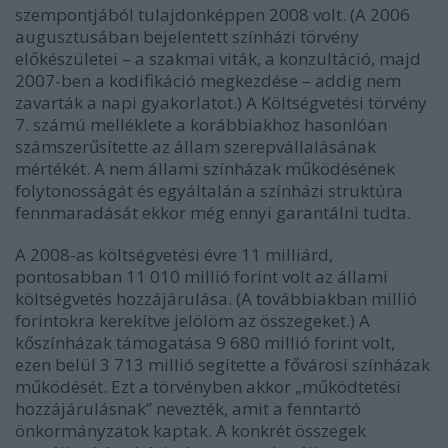
szempontjából tulajdonképpen 2008 volt. (A 2006
augusztusában bejelentett színházi törvény
előkészületei – a szakmai viták, a konzultáció, majd
2007-ben a kodifikáció megkezdése – addig nem
zavarták a napi gyakorlatot.) A Költségvetési törvény
7. számú melléklete a korábbiakhoz hasonlóan
számszerűsítette az állam szerepvállalásának
mértékét. A nem állami színházak működésének
folytonosságát és egyáltalán a színházi struktúra
fennmaradását ekkor még ennyi garantálni tudta.
A 2008-as költségvetési évre 11 milliárd,
pontosabban 11 010 millió forint volt az állami
költségvetés hozzájárulása. (A továbbiakban millió
forintokra kerekítve jelölöm az összegeket.) A
kőszínházak támogatása 9 680 millió forint volt,
ezen belül 3 713 millió segítette a fővárosi színházak
működését. Ezt a törvényben akkor „működtetési
hozzájárulásnak” nevezték, amit a fenntartó
önkormányzatok kaptak. A konkrét összegek