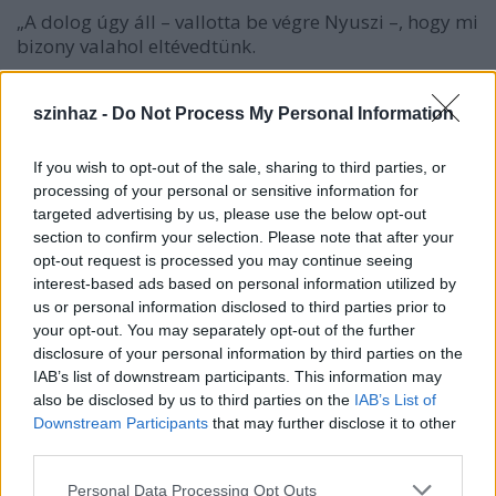
„A dolog úgy áll – vallotta be végre Nyuszi –, hogy mi
bizony valahol eltévedtünk.
Egy árokban pihentek, Micimackó már unta az árkot,
gondolta, ez valahogy úgyse jó így, mert akármerre
szinhaz -
Do Not Process My Personal Information
indultak, mindig ugyanabba az árokba értek vissza.
[…]
If you wish to opt-out of the sale, sharing to third parties, or
processing of your personal or sensitive information for
– Ha haza akarunk találni, és képtelenek vagyunk…
targeted advertising by us, please use the below opt-out
úgy gondoltam, hogyha ide akarunk visszatalálni,
section to confirm your selection. Please note that after your
akkor ezt sem találnánk meg többet, […] akkor
opt-out request is processed you may continue seeing
esetleg olyasmit találunk, amit nem keresünk, és
interest-based ads based on personal information utilized by
akkor az a valami, amit keresünk, de nem találunk,
us or personal information disclosed to third parties prior to
talán az a valami lenne, amit nem keresünk, de
your opt-out. You may separately opt-out of the further
disclosure of your personal information by third parties on the
találunk.”
IAB’s list of downstream participants. This information may
also be disclosed by us to third parties on the
IAB’s List of
Igen, ez a passzus az egyik kiindulópontja a
Downstream Participants
that may further disclose it to other
Micimackó és a tao
című remek kis könyvnek. Ám
third parties.
hagyjuk most az árkot, az úgyis megvár bennünket,
maradjunk inkább a mi
taó
nknál.
Please note that this website/app uses one or more Google
Personal Data Processing Opt Outs