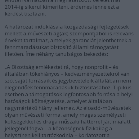
2014-ig sikerül kimeríteni, érdemes lenne ezt a
kérdést tisztázni.
A határozat indoklása a közgazdasági fejtegetések
mellett a művészeti ág(ak) szempontjából is releváns
érveket tartalmaz, amelyek garanciát jelenthetnek a
fennmaradásukat biztosító állami támogatást
illetően. Íme néhány tanulságos bekezdés:
„A Bizottság emlékeztet rá, hogy nonprofit – és
általában tőkehiányos – kedvezményezettekről van
szó, saját forrásaik és jegybevételeik általában nem
elegendőek fennmaradásuk biztosításához. Tipikus
esetben a támogatások legfontosabb forrása a helyi
hatóságok költségvetése, amelyet általában
nagymértékű hiány jellemez. Az előadó-művészetek
olyan művészeti forma, amely magas személyzeti
költségekkel és drága műszaki háttérrel jár, mialatt
jellegénél fogva – a közönségnek fizikailag a
helyszínen kell tartózkodnia – korlátozott a