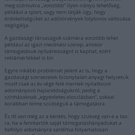
meg számukra „vonzóbb” ilyen irányú lehetőség,
például a sport, vagy nem látják úgy, hogy
érdekeltségüket az adótörvények folytonos változása
negligálja.
A gazdasági társaságok számára vonzóbb lehet
például az igazi mecénási szerep, amikor
támogatásuk nyilvánosságot is kaphat, ezért
reklámértékkel is bír.
Egyre inkább problémát jelent az is, hogy a
gazdasági szervezetek bizonytalan anyagi helyzetük
miatt csak az év vége felé mernek nyilatkozni
adományozó hajlandóságukról, pedig a
színházaknak „egyenletes eloszlásban”, sokkal
korábban lenne szükségük a támogatásra.
És itt van még az a kérdés, hogy szükség van-e a tao-
ra, ha a fenntartók saját támogatáshányadukat a
befolyó adományra sandítva folyamatosan