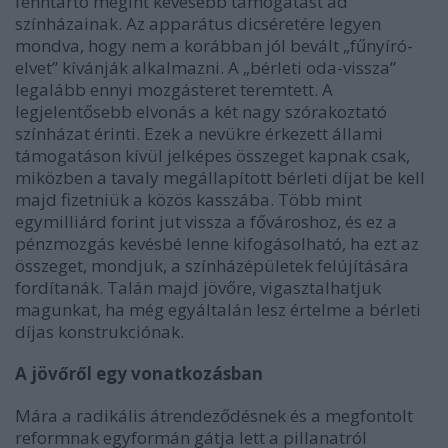
fenntartó megint kevesebb támogatást ad
színházainak. Az apparátus dicséretére legyen
mondva, hogy nem a korábban jól bevált „fűnyíró-
elvet” kívánják alkalmazni. A „bérleti oda-vissza”
legalább ennyi mozgásteret teremtett. A
legjelentősebb elvonás a két nagy szórakoztató
színházat érinti. Ezek a nevükre érkezett állami
támogatáson kívül jelképes összeget kapnak csak,
miközben a tavaly megállapított bérleti díjat be kell
majd fizetniük a közös kasszába. Több mint
egymilliárd forint jut vissza a fővároshoz, és ez a
pénzmozgás kevésbé lenne kifogásolható, ha ezt az
összeget, mondjuk, a színházépületek felújítására
fordítanák. Talán majd jövőre, vigasztalhatjuk
magunkat, ha még egyáltalán lesz értelme a bérleti
díjas konstrukciónak.
A jövőről egy vonatkozásban
Mára a radikális átrendeződésnek és a megfontolt
reformnak egyformán gátja lett a pillanatról