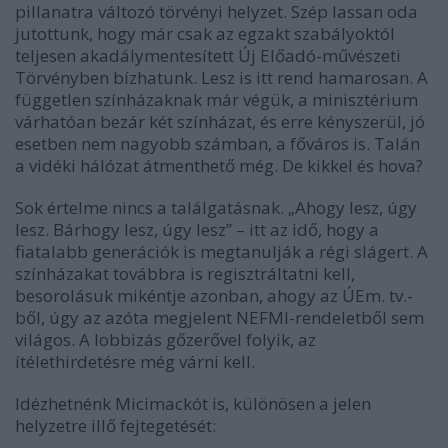
pillanatra változó törvényi helyzet. Szép lassan oda
jutottunk, hogy már csak az egzakt szabályoktól
teljesen akadálymentesített Új Előadó-művészeti
Törvényben bízhatunk. Lesz is itt rend hamarosan. A
független színházaknak már végük, a minisztérium
várhatóan bezár két színházat, és erre kényszerül, jó
esetben nem nagyobb számban, a főváros is. Talán
a vidéki hálózat átmenthető még. De kikkel és hova?
Sok értelme nincs a találgatásnak. „Ahogy lesz, úgy
lesz. Bárhogy lesz, úgy lesz” – itt az idő, hogy a
fiatalabb generációk is megtanulják a régi slágert. A
színházakat továbbra is regisztráltatni kell,
besorolásuk mikéntje azonban, ahogy az ÚEm. tv.-
ből, úgy az azóta megjelent NEFMI-rendeletből sem
világos. A lobbizás gőzerővel folyik, az
ítélethirdetésre még várni kell.
Idézhetnénk Micimackót is, különösen a jelen
helyzetre illő fejtegetését: