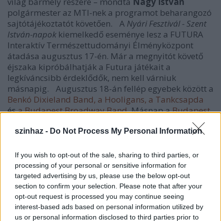
világ bármely részére – mondta
Nagy István
polgármester az MTI-nek a programot beharangozó
sajtótájékoztatót követően. A
Nyári Fesztivál - Szent
István-napok
kiemelkedő eseménye lesz a FUTURA
Interaktív Természettudományi Élményközpont
átadása augusztus 17-én. Már a megnyitót követő
éjszaka kipróbálhatják a Futura játékait a
legkíváncsibb érdeklődők, nem kell várniuk
másnapig. Augusztus 18-án fellép egyebek között a
Benkó Dixieland Band, a Hooligans, a Tankcsapda
és
a Budapest Broadway Band
. Másnap a
Budapest
Bár, a Group'n Swing,
továbbá
Mága Zoltán
és az
Operettszínház művészei
vendégszerepelnek
szinhaz -
Do Not Process My Personal Information
Mosonmagyaróváron – ismertette a részleteket
Csiszár Péte
r, a Flesch Károly Nonprofit Kft.
If you wish to opt-out of the sale, sharing to third parties, or
ügyvezető igazgatója a sajtótájékoztatón.
processing of your personal or sensitive information for
targeted advertising by us, please use the below opt-out
section to confirm your selection. Please note that after your
opt-out request is processed you may continue seeing
interest-based ads based on personal information utilized by
us or personal information disclosed to third parties prior to