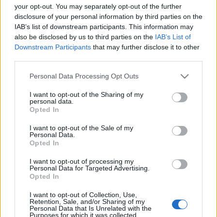
your opt-out. You may separately opt-out of the further
disclosure of your personal information by third parties on the
IAB’s list of downstream participants. This information may
also be disclosed by us to third parties on the
IAB’s List of
Downstream Participants
that may further disclose it to other
third parties.
Please note that this website/app uses one or more Google
Personal Data Processing Opt Outs
services and may gather and store information including but
not limited to your visit or usage behaviour. You may click to
I want to opt-out of the Sharing of my
personal data.
grant or deny consent to Google and its third-party tags to
Opted In
use your data for below specified purposes in below Google
consent section.
I want to opt-out of the Sale of my
Fotó: Group'n Swing
Personal Data.
Opted In
Augusztus 20-án ünnepi mise keretében szegik meg
az új kenyeret, majd átadják a Pro Urbe-díjakat.
I want to opt-out of processing my
Personal Data for Targeted Advertising.
Napközben a gyerekeket az Alma Együttes
Opted In
szórakoztatja, az ünnepre pedig a Magyar Állami
Népi Együttes Naplegenda című produkciója helyezi
I want to opt-out of Collection, Use,
Retention, Sale, and/or Sharing of my
fel a koronát. A
Szent István Napok
hoz kapcsolódva
Personal Data that Is Unrelated with the
közel harminc mesterség művelője mutatkozik be a
Purposes for which it was collected.