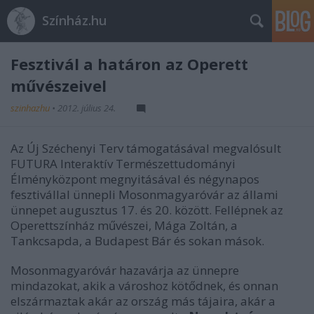
Színház.hu
Fesztivál a határon az Operett
művészeivel
szinhazhu
•
2012. július 24.
Az Új Széchenyi Terv támogatásával megvalósult
FUTURA Interaktív Természettudományi
Élményközpont megnyitásával és négynapos
fesztivállal ünnepli Mosonmagyaróvár az állami
ünnepet augusztus 17. és 20. között. Fellépnek az
Operettszínház művészei, Mága Zoltán, a
Tankcsapda, a Budapest Bár és sokan mások.
Mosonmagyaróvár hazavárja az ünnepre
mindazokat, akik a városhoz kötődnek, és onnan
elszármaztak akár az ország más tájaira, akár a