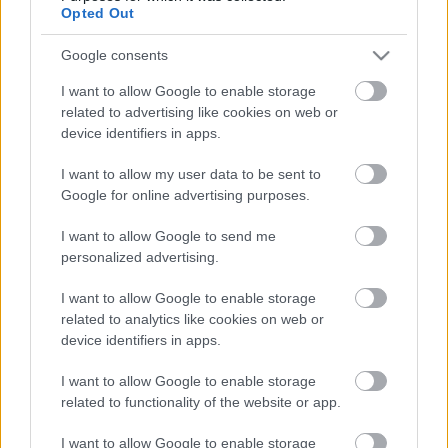
közönségnek. A fesztivál programját a Szigetköz
Opted Out
színei című Moson megyei tárlat és a Mosoni
Google consents
hangulatok című fotókiállítás színesíti. A négynapos
fesztivált táncház zárja, amelyen az állami népi
I want to allow Google to enable storage
együttes tagjai együtt táncolnak majd a kistérség és
related to advertising like cookies on web or
a város néptánccsoportjaival és a táncos kedvű
device identifiers in apps.
közönséggel. A szervezők bíznak benne, hogy az
idei fesztivált a tavalyihoz hasonló érdeklődés övezi,
I want to allow my user data to be sent to
amelynek programjait több tízezer ember tekintette
Google for online advertising purposes.
meg. A helyszín változatlan, idén is a mosoni
városrészben tartják a Szent István-napokat.
I want to allow Google to send me
personalized advertising.
Forrás: MTI
I want to allow Google to enable storage
related to analytics like cookies on web or
device identifiers in apps.
I want to allow Google to enable storage
Címkék:
tankcsapda
hooligans
operett
mosonmagyaróvár
related to functionality of the website or app.
operettszínház
budapest bár
I want to allow Google to enable storage