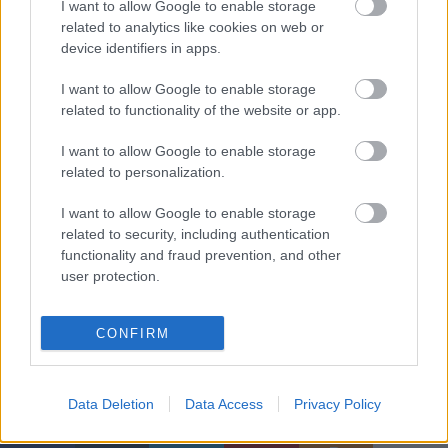
I want to allow Google to enable storage
related to analytics like cookies on web or
device identifiers in apps.
Pintér Edina
, a műsor kitalálója szerint fantasztikus
I want to allow Google to enable storage
kincseket rejt az archívum, megőriztek például olyan
related to functionality of the website or app.
előadást, ahol a darabot Kossuth Lajos fordította, de
a BBC ajándékaként neves Shakespeare-rendezők és
I want to allow Google to enable storage
related to personalization.
színészek nyilatkozatai is fellelhetők. Számos idegen
nyelvű előadásrészlet is van, így a Hamlet
I want to allow Google to enable storage
nagymonológja megszólal majd angolul, oroszul,
related to security, including authentication
franciául, spanyolul, olaszul, németül, és
functionality and fraud prevention, and other
természetesen magyarul is.
user protection.
CONFIRM
Népszava információ
Data Deletion
Data Access
Privacy Policy