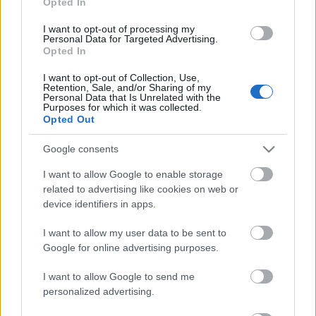
Opted In
szonettfelvételből hangzik el válogatás. Az adott este
színre kerülő előadás előtt a 180 perc című
I want to opt-out of processing my
műsorban pedig beszélgetések hangzanak el.
Personal Data for Targeted Advertising.
Opted In
Ittszínháztörténészek, színészek, rendezők
beszélgetnek a darabról, sőt Londonból is
I want to opt-out of Collection, Use,
bejelentkeznek a kollégák, vagy szó esik a gyulai
Retention, Sale, and/or Sharing of my
Personal Data that Is Unrelated with the
Shakespeare Fesztivál előadásairól is. Nagyon nehéz
Purposes for which it was collected.
volt kiválasztani azt az egy felvételt, amely végül
Opted Out
adásba kerül, a népszerűbb darabokból nem ritkán
tíz körüli előadást őriznek. De egy felvétel minden
Google consents
fontos darabból készült.
I want to allow Google to enable storage
related to advertising like cookies on web or
device identifiers in apps.
I want to allow my user data to be sent to
Google for online advertising purposes.
I want to allow Google to send me
personalized advertising.