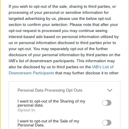
közreműködésével.
If you wish to opt-out of the sale, sharing to third parties, or
processing of your personal or sensitive information for
targeted advertising by us, please use the below opt-out
section to confirm your selection. Please note that after your
opt-out request is processed you may continue seeing
interest-based ads based on personal information utilized by
us or personal information disclosed to third parties prior to
your opt-out. You may separately opt-out of the further
disclosure of your personal information by third parties on the
IAB’s list of downstream participants. This information may
also be disclosed by us to third parties on the
IAB’s List of
Downstream Participants
that may further disclose it to other
third parties.
Please note that this website/app uses one or more Google
Personal Data Processing Opt Outs
services and may gather and store information including but
not limited to your visit or usage behaviour. You may click to
I want to opt-out of the Sharing of my
personal data.
grant or deny consent to Google and its third-party tags to
Opted In
use your data for below specified purposes in below Google
consent section.
A Kossuth Rádió Vers napról napra című műsorában
I want to opt-out of the Sale of my
Personal Data.
az archívumban őrzött mintegy hatvan