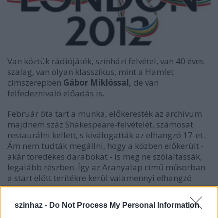
Van köztük rádiójáték, színházi felvétel, van 40 éves
szalag, van olyan klasszikus, mint a Hamlet
címszerepben
Gábor Miklóssal,
de van
felfedeznivaló előadás is.
Február óta tart a munka, előkeresték az archívum
majdnem száz Shakespeare-felvételét, számosat
restaurálni kellett, s kiválogatták az elhangzó 17-et.
Ám nem tudták megállni, hogy a közben előkerült -
akár töredékes darabokat - is meg ne szólaltassák,
legalább részben. Így az Aranyalap című műsorban
a start előtt terítékre kerül valamennyi elhangzó
Shakespeare-darab, s megszólalnak az 1930-es vagy
´40-es években rögzített előadásrészletek, többek
szinhaz -
Do Not Process My Personal Information
között
Uray Tivadar, Bajor Gizi és Somlay Atrúr