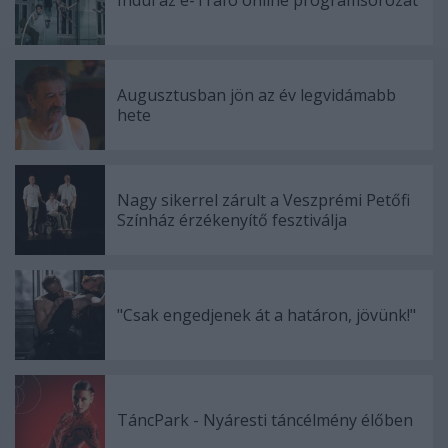
Indul az e-Trafó online programsorozat
Augusztusban jön az év legvidámabb
hete
Nagy sikerrel zárult a Veszprémi Petőfi
Színház érzékenyítő fesztiválja
"Csak engedjenek át a határon, jövünk!"
TáncPark - Nyáresti táncélmény élőben