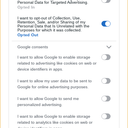
Personal Data for Targeted Advertising.
Zoltán)
Opted In
- SZEREP-ÉPÍTÉS, SZEREPBELÉPÉS - Nézőpontok,
történetbonyolítás
(Lipták Ildikó)
I want to opt-out of Collection, Use,
14.00-18.00
Retention, Sale, and/or Sharing of my
Personal Data that Is Unrelated with the
Purposes for which it was collected.
- VÉGEK - Minden drámaóra egy próbálkozás
Opted Out
(Bethlenfalvy Ádám)
- MOZGÁSTRÉNING drámapedagógusoknak,
Google consents
gyermekszínjátszóknak
(Uray Péter)
I want to allow Google to enable storage
SZERDA, augusztus 22.
related to advertising like cookies on web or
9.00-10.45
device identifiers in apps.
- JÁTÉK A TÉRREL - Egy jelenet több térszervezési
variációban
(Kaposi László)
I want to allow my user data to be sent to
- ÁRNYJÁTÉK, TÁRGYJÁTÉK, EGYSZERŰ BÁBOK - Közös
Google for online advertising purposes.
műhelymunka
(Kunné Darók Anikó)
11.15-13.00
I want to allow Google to send me
- KÉPBŐL INDULUNK - A színházi kép fontossága,
personalized advertising.
jelenetszervező hatása
(Kaposi László)
I want to allow Google to enable storage
- „TALÁLKOZÁSOK VERSEKKEL” - A versmondási
related to analytics like cookies on web or