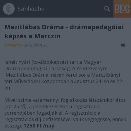
Színház.hu
Mezítlábas Dráma - drámapedagóiai
képzés a Marczin
szinhazhu
•
2012. július 26.
Ismét nyári (tovább)képzést tart a Magyar
Drámapedagógiai Társaság. A rendezvényre
'Mezítlábas Dráma' néven kerül sor a Marczibányi
téri Művelődési Központban augusztus 21-én és 22-
én.
Mivel szinte valamennyi foglalkozás létszámkorlátos
(20-25 fő), a jelentkezéseket a regisztráció
sorrendjében fogadják el. A regisztráció a
regisztrációs díj befizetésével válik véglegessé, ennek
összege
1250 Ft /nap
.