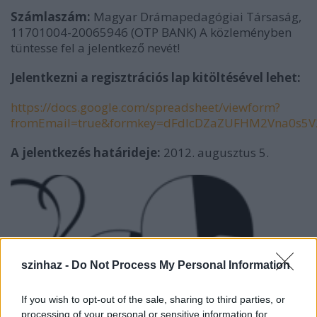
Számlaszám:
Magyar Drámapedagógiai Társaság,
11701004-20065946 (OTP BANK) A közleményben
tüntesse fel a jelentkező nevét!
Jelentkezni a regisztrációs lap kitöltésével lehet:
https://docs.google.com/spreadsheet/viewform?
fromEmail=true&formkey=dFdlcDZaZUFHM2Vna0s5
A jelentkezés határideje:
2012. augusztus 5.
szinhaz -
Do Not Process My Personal Information
If you wish to opt-out of the sale, sharing to third parties, or
processing of your personal or sensitive information for