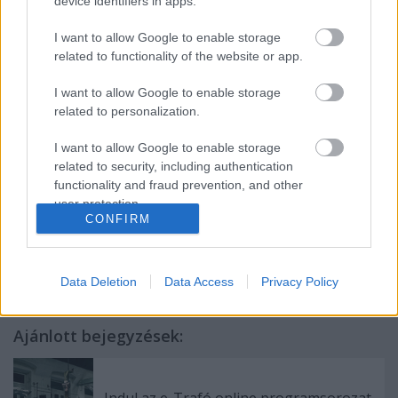
vágytól a versmondásig
(Orbán Edit)
device identifiers in apps.
14.00-18.00
- CSAK OKOSAN!
-
Kreatív küzdelem napjainkban
I want to allow Google to enable storage
related to functionality of the website or app.
okos diák és okos tanár között
(Wenczel Imre)
- JANNE TELLER: SEMMI - „színjátszó” szemszögből
I want to allow Google to enable storage
(Kis Tibor)
related to personalization.
Helyszín:
I want to allow Google to enable storage
related to security, including authentication
Marczibányi Téri Művelődési Központ
functionality and fraud prevention, and other
user protection.
1022 Budapest, Marczibányi tér 5/a.
CONFIRM
Data Deletion
Data Access
Privacy Policy
Ajánlott bejegyzések: