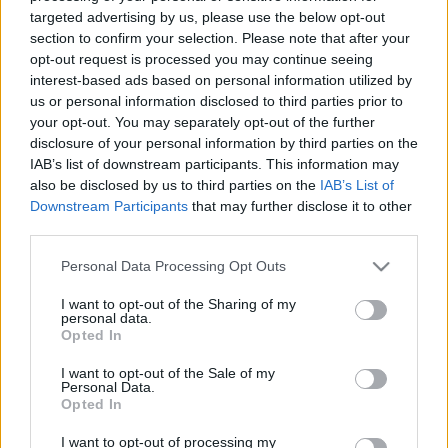
targeted advertising by us, please use the below opt-out
section to confirm your selection. Please note that after your
opt-out request is processed you may continue seeing
interest-based ads based on personal information utilized by
us or personal information disclosed to third parties prior to
your opt-out. You may separately opt-out of the further
A program:
disclosure of your personal information by third parties on the
IAB’s list of downstream participants. This information may
(Az egy időpont alatt felsorolt programok egy időben,
also be disclosed by us to third parties on the
IAB’s List of
párhuzamosan futnak más-más teremben.)
Downstream Participants
that may further disclose it to other
third parties.
KEDD, augusztus 21.
9.00-10.45
Please note that this website/app uses one or more Google
Personal Data Processing Opt Outs
-
ZENEI MŰHELYFOGLALKOZÁS
services and may gather and store information including but
drámapedagógusoknak - Csoportos alkotás, zenés
not limited to your visit or usage behaviour. You may click to
I want to opt-out of the Sharing of my
personal data.
grant or deny consent to Google and its third-party tags to
improvizáció
(Pallagi Ákos)
Opted In
use your data for below specified purposes in below Google
-
CSOPORTOS BESZÉDGYAKORLATOK
consent section.
drámapedagógusoknak, gyermekszínjátszóknak
I want to opt-out of the Sale of my
Personal Data.
(Fort Krisztina)
Opted In
11.15-13.00
- PROVOKÁCIÓ ÉS ÉRTÉKELÉS
(Meszlényi-Bodnár
I want to opt-out of processing my