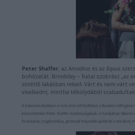
Peter Shaffer
, az
Amadeus
és az
Equus
szer
bohózatát. Brindsley – fiatal szobrász „az
sötétlő lakásban reked. Várt és nem várt 
viselkedni, mintha tébolydából szabadultak 
A hatvanas években a rock and roll hódítása, a Beatles csillogás
köszönhetően Peter Shaffer munkásságának. A hazájában sikeres dr
fordulatok, tragikomikus, groteszk helyzetek építik fel a darabot