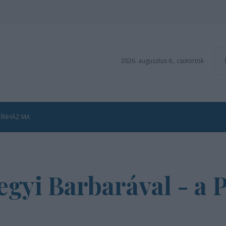
2026. augusztus 6., csütörtök
ZÍNHÁZ MA
yi Barbarával - a P