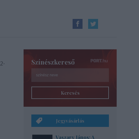
Színészkereső
2-
Keresés
Jegyvásárlás
Vaszary János: A