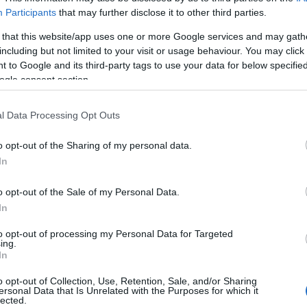
tlanul betoppanó szomszéd és a titokban kölcsönvet
Participants
that may further disclose it to other third parties.
sőt, talán még Brindsley meglepetésszerűen felbukk
 that this website/app uses one or more Google services and may gath
doni Elektromos Művek által kiküldött furcsa szerelő
including but not limited to your visit or usage behaviour. You may click 
.
 to Google and its third-party tags to use your data for below specifi
ogle consent section.
en,
Vidákovics Szláven, Kulcsár Viktória
és
Hegyi
utcai szabadtéri színpadon hat alkalommal mutatják
l Data Processing Opt Outs
o opt-out of the Sharing of my personal data.
In
o opt-out of the Sale of my Personal Data.
In
to opt-out of processing my Personal Data for Targeted
ing.
In
o opt-out of Collection, Use, Retention, Sale, and/or Sharing
ersonal Data that Is Unrelated with the Purposes for which it
lected.