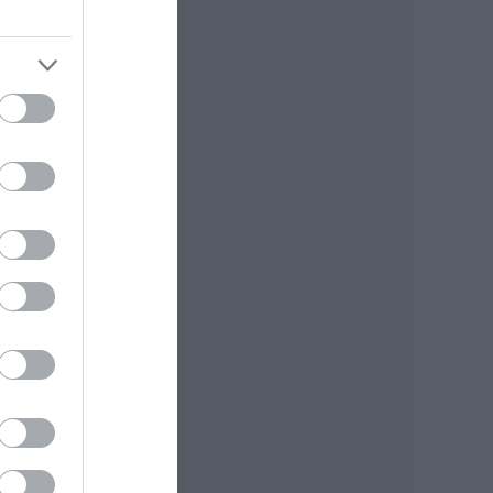
egyik
rősen
lót.
nyol
jébe