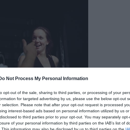
Do Not Process My Personal Information
to opt-out of the sale, sharing to third parties, or processing of your per
formation for targeted advertising by us, please use the below opt-out s
gbe várja menyasszonyának katonatiszt édesapját, és
r selection. Please note that after your opt-out request is processed y
otásait egy milliomos német műgyűjtőnek is. A jel
eing interest-based ads based on personal information utilized by us or
 találja lakásának berendezését, ezért minden kül
disclosed to third parties prior to your opt-out. You may separately opt-
losure of your personal information by third parties on the IAB’s list of
ő barátjának egyes bútorait. S talán kezelhető lenne
. This information may also be disclosed by us to third parties on the
IA