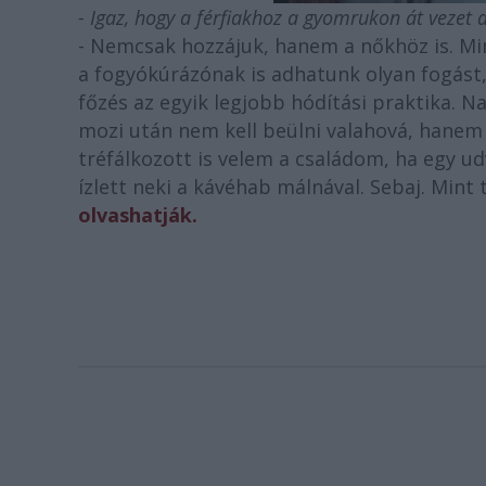
- Igaz, hogy a férfiakhoz a gyomrukon át vezet a
- Nemcsak hozzájuk, hanem a nőkhöz is. Min
a fogyókúrázónak is adhatunk olyan fogást,
főzés az egyik legjobb hódítási praktika. N
mozi után nem kell beülni valahová, hanem
tréfálkozott is velem a családom, ha egy u
ízlett neki a kávéhab málnával. Sebaj. Mint
olvashatják.