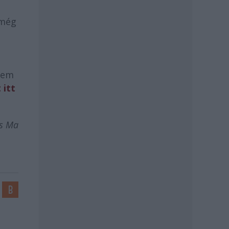
 még
 nem
 itt
cs Ma