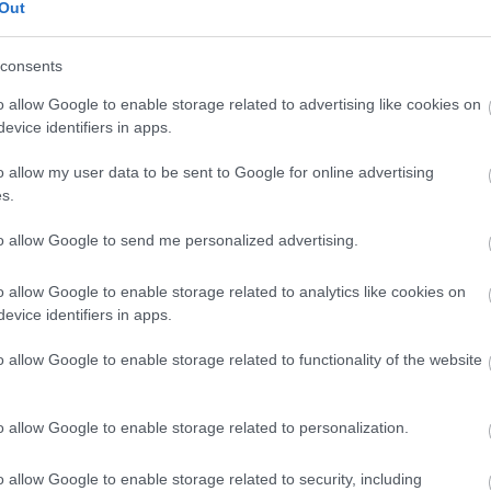
Out
consents
o allow Google to enable storage related to advertising like cookies on
evice identifiers in apps.
o allow my user data to be sent to Google for online advertising
s.
ne játék és nagyvonalúság!" - Hegyi Barbara Pécsett
to allow Google to send me personalized advertising.
sett próbál, augusztus elején őjátssza a Black comedy 
zeti Színház közös produkciójában. Ebédszünetben
o allow Google to enable storage related to analytics like cookies on
ja épp, s bármily szívesen kínálja is kollégáinak, azok e
evice identifiers in apps.
nti meg teátristáinak becsületét, s elfogad egy villárava
falatot! Vajon mitől félnek? Hogy a rukkolalevél
o allow Google to enable storage related to functionality of the website
e nagyon finom, főleg azzal a fokhagymás-borsos spa
ztam - morfondíroz a színésznő, miközben az öltöző
o allow Google to enable storage related to personalization.
nöt évben tapasztalható egy általános nyitás, hisz
 a balzsamecet és az olívaolaj, sokan fogyasztanak
o allow Google to enable storage related to security, including