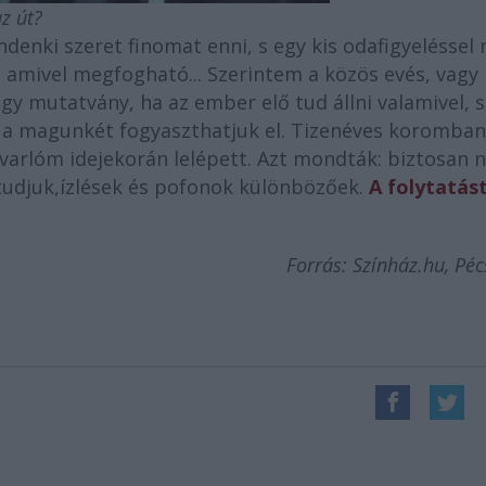
z út?
denki szeret finomat enni, s egy kis odafigyeléssel
 amivel megfogható... Szerintem a közös evés, vagy
agy mutatvány, ha az ember elő tud állni valamivel, s
 a magunkét fogyaszthatjuk el. Tizenéves koromban
dvarlóm idejekorán lelépett. Azt mondták: biztosan
 tudjuk,ízlések és pofonok különbözőek.
A folytatást
Forrás: Színház.hu, Pé