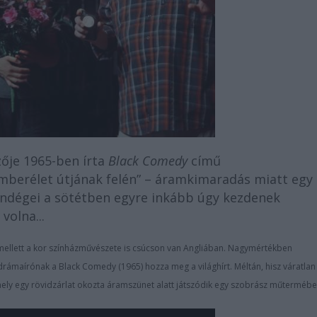
zője 1965-ben írta
Black Comedy
című
 emberélet útjának felén” – áramkimaradás miatt egy
vendégei a sötétben egyre inkább úgy kezdenek
volna...
a mellett a kor színházművészete is csúcson van Angliában. Nagymértékben
ámaírónak a Black Comedy (1965) hozza meg a világhírt. Méltán, hisz váratlan
, mely egy rövidzárlat okozta áramszünet alatt játszódik egy szobrász műtermébe