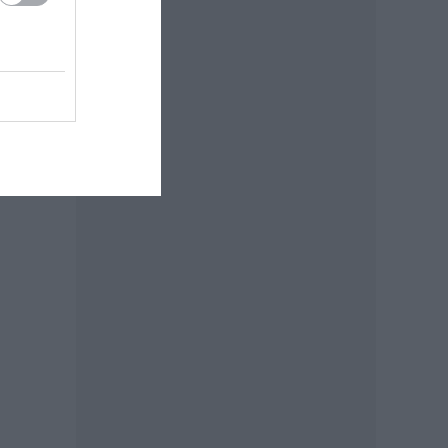
ó.
-e