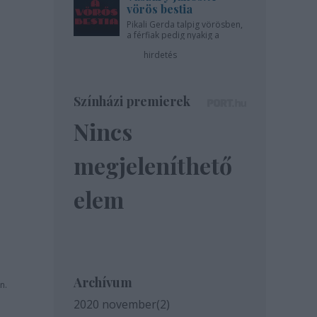
vörös bestia
Pikali Gerda talpig vörösben,
a férfiak pedig nyakig a
pácban - az Újszínházban!
hirdetés
Színházi premierek
Nincs
megjeleníthető
elem
Archívum
n.
2020 november
(
2
)