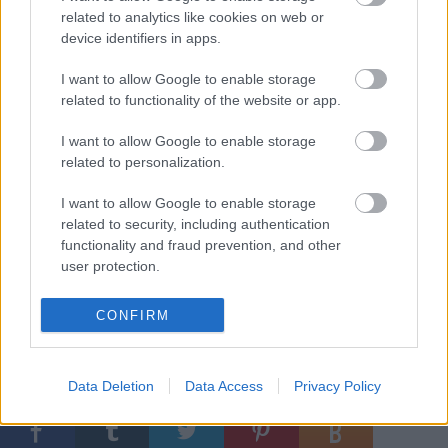
legalább kiírták a pályázatot. Tavaly volt egy
related to analytics like cookies on web or
megítélt támogatásunk, de szeptemberben volt két
device identifiers in apps.
hét – már kezdődött az évad –, amikor nagyon
komolyan felmerült annak a lehetősége, hogy nem
I want to allow Google to enable storage
adják oda pénzt. Magyarán a kormány nem vállal
related to functionality of the website or app.
garanciát arra, hogy a pályázaton megítélt, elnyert
I want to allow Google to enable storage
támogatást a támogatottak meg is kapják. Ilyen
related to personalization.
szempontból nem változott a helyzet, de kétségkívül
kiírták idén a pályázatot. Aztán nem tudom, lehet,
I want to allow Google to enable storage
hogy
L. Simon László
úgy gondolja, hogy
related to security, including authentication
konszolidálja a dolgokat, meglátjuk" - zárta a
functionality and fraud prevention, and other
beszélgetést
Pintér Béla
.
user protection.
Gonda Zsuzsanna interjúját a delmagyar.hu-n
CONFIRM
olvashatják.
Data Deletion
Data Access
Privacy Policy