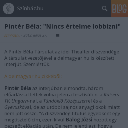
Színház.hu
Pintér Béla: "Nincs értelme lobbizni"
szinhazhu
•
2012. július 27.
A Pintér Béla Társulat az idei Thealter díszvendége.
A társulat vezetőjével a delmagyar.hu is készített
interjút. Szemléztük.
A delmagyar.hu cikkéből:
Pintér Béla
az interjúban elmondta, három
előadással lettek volna jelen a fesztiválon: a
Kaisers
TV, Ungarn
-nal, a
Tündöklő Középszer
rel és a
Gyévuská
val, de az utóbbi sajnos anyagi okok miatt
nem jött össze. "A díszvendég titulus egyébként egy
megtisztelő cím, ezen kívül
Balog Józsi
hozott egy
pezsgőt előadás után. De nem jelenti azt, hogy a