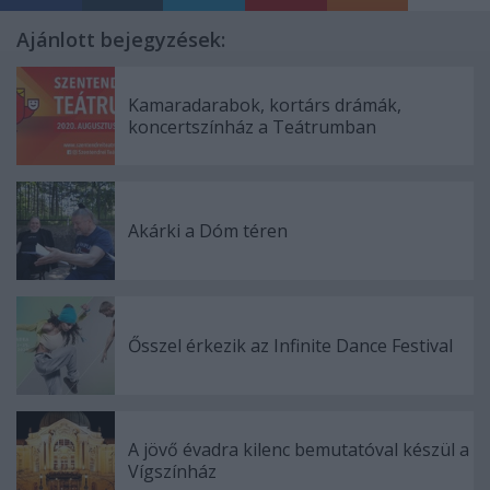
Ajánlott bejegyzések:
Kamaradarabok, kortárs drámák,
koncertszínház a Teátrumban
Akárki a Dóm téren
Ősszel érkezik az Infinite Dance Festival
A jövő évadra kilenc bemutatóval készül a
Vígszínház