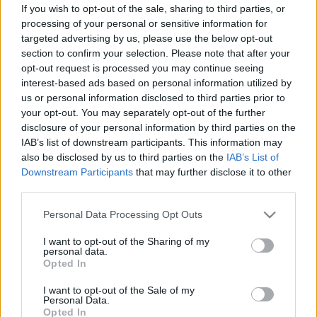
vagy nem dolgozott jól a közösségben, de az nem is
If you wish to opt-out of the sale, sharing to third parties, or
tartott sokáig" - fogalmazott.
processing of your personal or sensitive information for
targeted advertising by us, please use the below opt-out
section to confirm your selection. Please note that after your
opt-out request is processed you may continue seeing
interest-based ads based on personal information utilized by
us or personal information disclosed to third parties prior to
your opt-out. You may separately opt-out of the further
disclosure of your personal information by third parties on the
IAB’s list of downstream participants. This information may
also be disclosed by us to third parties on the
IAB’s List of
Downstream Participants
that may further disclose it to other
third parties.
Please note that this website/app uses one or more Google
Personal Data Processing Opt Outs
services and may gather and store information including but
not limited to your visit or usage behaviour. You may click to
I want to opt-out of the Sharing of my
Fotó: delmagyar.hu
personal data.
grant or deny consent to Google and its third-party tags to
Opted In
use your data for below specified purposes in below Google
A riporter felvetette, a független színházakra egyre
consent section.
kevesebb a pénz, ugyanakkor a nézői érdeklődés –
I want to opt-out of the Sale of my
Personal Data.
legalábbis Szegeden – egyre nagyobb.
Pintér
úgy
Opted In