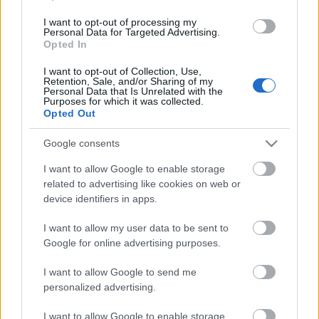
látja, megváltozott a kultúrkoncepció. "Attól
függetlenül, hogy egy színház mennyire jó, híres,
I want to opt-out of processing my
Personal Data for Targeted Advertising.
Magyarországon és külföldön, el kell taposni, félre
Opted In
kell állítani, amatőrnek kell titulálni csak azért, mert
független. Tündökölhet
Balázs Péter
,
Fekete Péter
I want to opt-out of Collection, Use,
és
Dörner György
" - fogalmazott.
Retention, Sale, and/or Sharing of my
Personal Data that Is Unrelated with the
Purposes for which it was collected.
A kérdésre, vajon a függetlenek tudnak ezen
Opted Out
változtatni,
Pintér Béla
így felelt: "Nekünk jó
előadásokat kell csinálni." Véleménye szerint lehet
Google consents
kultúrpolitikai lobbikba kezdeni, de értelme
I want to allow Google to enable storage
igazából nincs. "
Vidnyánszky Attila
– aki ennek a
related to advertising like cookies on web or
dolognak az értelmi szerzője– akkora hatalommal
device identifiers in apps.
bír per pillanat, hogy mozdíthatatlan a státuszában,
és abban az elhatározásában is, hogy a
I want to allow my user data to be sent to
függetleneket félre kell állítani, vagy jó esetben
Google for online advertising purposes.
olvadjanak be a kőszínházba. Ez egy nyilvánvaló
hülyeség, az az önállóságot, a szabadságot tenné
I want to allow Google to send me
tönkre" - szögezte le.
personalized advertising.
Pintér
a pályázati helyzetről is szót ejtett: "Idén
I want to allow Google to enable storage