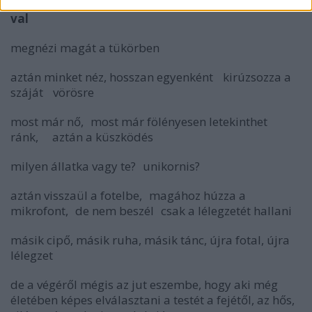
Réti Anna (Budapest): Vis-a-vis - Találkozások A-
val
megnézi magát a tükörben
aztán minket néz, hosszan egyenként kirúzsozza a
száját vörösre
most már nő, most már fölényesen letekinthet
ránk, aztán a küszködés
milyen állatka vagy te? unikornis?
aztán visszaül a fotelbe, magához húzza a
mikrofont, de nem beszél csak a lélegzetét hallani
másik cipő, másik ruha, másik tánc, újra fotal, újra
lélegzet
de a végéről mégis az jut eszembe, hogy aki még
életében képes elválasztani a testét a fejétől, az hős,