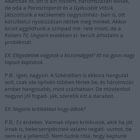
Akárcsak itt, ott is azt hiszem, háromszázan voltak,
de oda a
Parasztoperát
és a
Gyévuskát
vittük.
Játszottunk a kecskeméti nagyszínház- ban is, ott
körülbelül nyolcszázan néztek meg minket. Akkor
kicsit aggódtunk a színpad mé- rete miatt, de a
Kaisers TV, Ungarn
esetében si- került áthidalni a
problémát.
EX: Elégedettek vagytok a közönséggel? Itt na­ gyon nagy
tapsot kaptatok.
P.B.: Igen, nagyon. A Szkénében is ekkora hangulat
volt, csak ide nyilván többen fértek be, és háromszáz
ember hangosabb, mint százhatvan. De mindenhol
nagyon jól fogad- ják, szeretik ezt a darabot.
EX: Negatív kritikákkal hogy álltok?
P.B.: Ez érdekes. Vannak olyan kritikusok, akik ha jót
írnak is, belecsempésznek valami negatí- vumot, de
nem ez a jellemző. Nem tudok róla, hogy kaptunk