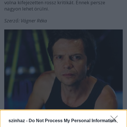
volna kifejezetten rossz kritikát. Ennek persze
nagyon lehet örülni.
Szerző:
Vágner Réka
Pintér Béla
szinhaz -
Do Not Process My Personal Information