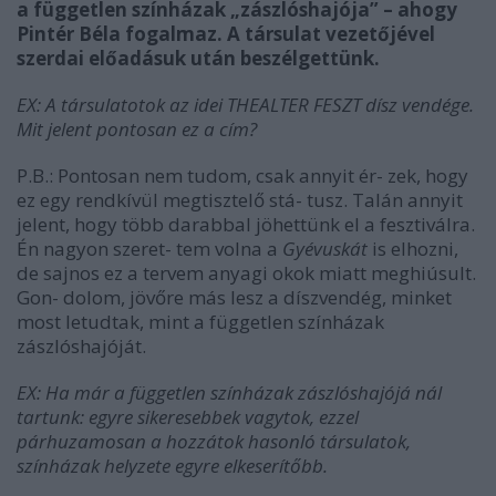
a független színházak „zászlóshajója” – ahogy
Pintér Béla fogalmaz. A társulat vezetőjével
szerdai előadásuk után beszélgettünk.
EX: A társulatotok az idei THEALTER FESZT dísz­ vendége.
Mit jelent pontosan ez a cím?
P.B.: Pontosan nem tudom, csak annyit ér- zek, hogy
ez egy rendkívül megtisztelő stá- tusz. Talán annyit
jelent, hogy több darabbal jöhettünk el a fesztiválra.
Én nagyon szeret- tem volna a
Gyévuskát
is elhozni,
de sajnos ez a tervem anyagi okok miatt meghiúsult.
Gon- dolom, jövőre más lesz a díszvendég, minket
most letudtak, mint a független színházak
zászlóshajóját.
EX: Ha már a független színházak zászlóshajójá­ nál
tartunk: egyre sikeresebbek vagytok, ezzel
párhuzamosan a hozzátok hasonló társulatok,
színházak helyzete egyre elkeserítőbb.