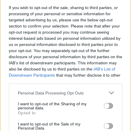
If you wish to opt-out of the sale, sharing to third parties, or
Ne legyen csend - Jászay Tamás kritikus, zsűri tollából:
processing of your personal or sensitive information for
Inkább hagyjuk, honnan jöttem, mesterségem címere: a vitriolba mártott
targeted advertising by us, please use the below opt-out
toll. Esetleg vérbe, epébe, egyéb testnedvekbe, igény szerint. Legalábbis
section to confirm your selection. Please note that after your
ezt gondolják rólam-rólunk a megbántódott színházi emberek. Van, aki
opt-out request is processed you may continue seeing
csak pár percig rosszkedvű, de van, aki hónapokig neheztel egy kifejezés
interest-based ads based on personal information utilized by
miatt. A legdermesztőbb szembesítős élményem mégis az volt, amikor
us or personal information disclosed to third parties prior to
társaságban bemutatkoztam egy rendezőnek, aki erre mélyen a
your opt-out. You may separately opt-out of the further
szemembe nézett, és egy – persze csak szerintem – nem is olyan rossz
disclosure of your personal information by third parties on the
kritikámból idézett két mondatot szó szerint. Két mondatot, amit hat évvel
IAB’s list of downstream participants. This information may
azelőtt írtam le...
also be disclosed by us to third parties on the
IAB’s List of
Downstream Participants
that may further disclose it to other
Vagyis oly sok minden mellett a tiszteletről, meg a felelősségről is szól a
third parties.
mi kevesek által, kevésre becsült szakmánk: arról, hogy nem mindegy, mit
és hogyan mondunk. Nem a személyes érzékenységek miatt, hanem,
Please note that this website/app uses one or more Google
Personal Data Processing Opt Outs
mondjuk, a még oly elviselhetetlen előadásokba feccölt kemény munka
services and may gather and store information including but
okán. Vagy például azért, mert az évente átlagosan bemutatott hat-
not limited to your visit or usage behaviour. You may click to
I want to opt-out of the Sharing of my
hétszáz magyar nyelvű bemutatóból alig száz-százötvenről születik értő
personal data.
grant or deny consent to Google and its third-party tags to
Opted In
vagy értetlenkedő kritika.
The rest is silence
.
use your data for below specified purposes in below Google
Az a színház pedig hazudik magának és a közönségének, ami gőgösen
consent section.
I want to opt-out of the Sale of my
kijelenti, hogy nem kíváncsi a pártoló és ellenvéleményekre: „... mert
Personal Data.