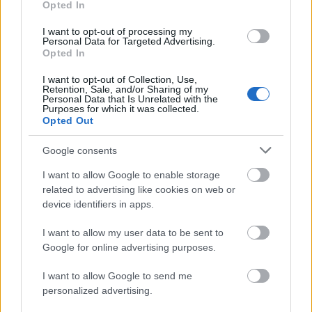
Opted In
kritika nélkül egyre nagyobb és nagyobb veszély leselkedik a művészetre.
Például, amikor a kritikus üldözőbe veszi a hozzá nem értést, mindig a
I want to opt-out of processing my
színházat szolgálja.” Írta ezt Peter Brook, 1968-ban.
Personal Data for Targeted Advertising.
Szóval én csak azt mondom, hogy ha olykor haragszunk, akkor azt nem
Opted In
ellenetek, hanem értetek tesszük. Meg persze veletek örülünk, mármint
I want to opt-out of Collection, Use,
akkor, ha van minek. De akárhogy is, meg akarjuk törni a csendet: ezért és
Retention, Sale, and/or Sharing of my
erről beszélgetünk minden délután kettőkor a Kass Galériában. Értetek,
Personal Data that Is Unrelated with the
Purposes for which it was collected.
veletek, mellettetek.
Opted Out
Szerző: Jászay Tamás
Google consents
I want to allow Google to enable storage
related to advertising like cookies on web or
device identifiers in apps.
I want to allow my user data to be sent to
Google for online advertising purposes.
I want to allow Google to send me
personalized advertising.