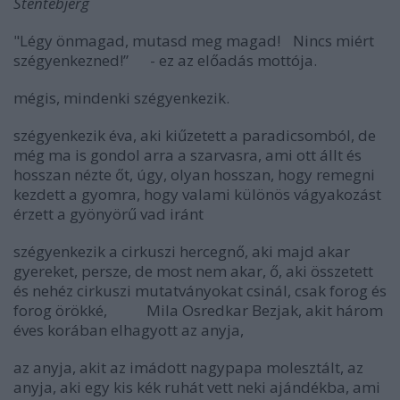
Stentebjerg
"Légy önmagad, mutasd meg magad! Nincs miért
szégyenkezned!” - ez az előadás mottója.
mégis, mindenki szégyenkezik.
szégyenkezik éva, aki kiűzetett a paradicsomból, de
még ma is gondol arra a szarvasra, ami ott állt és
hosszan nézte őt, úgy, olyan hosszan, hogy remegni
kezdett a gyomra, hogy valami különös vágyakozást
érzett a gyönyörű vad iránt
szégyenkezik a cirkuszi hercegnő, aki majd akar
gyereket, persze, de most nem akar, ő, aki összetett
és nehéz cirkuszi mutatványokat csinál, csak forog és
forog örökké, Mila Osredkar Bezjak, akit három
éves korában elhagyott az anyja,
az anyja, akit az imádott nagypapa molesztált, az
anyja, aki egy kis kék ruhát vett neki ajándékba, ami