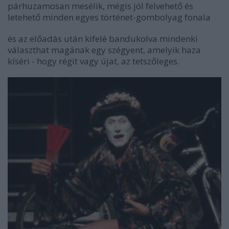
párhuzamosan mesélik, mégis jól felvehető és
letehető minden egyes történet-gombolyag fonala
és az előadás után kifelé bandukolva mindenki
választhat magának egy szégyent, amelyik haza
kíséri - hogy régit vagy újat, az tetszőleges.