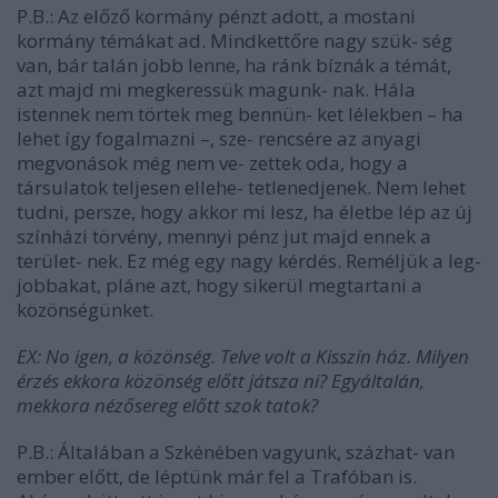
P.B.: Az előző kormány pénzt adott, a mostani
kormány témákat ad. Mindkettőre nagy szük- ség
van, bár talán jobb lenne, ha ránk bíznák a témát,
azt majd mi megkeressük magunk- nak. Hála
istennek nem törtek meg bennün- ket lélekben – ha
lehet így fogalmazni –, sze- rencsére az anyagi
megvonások még nem ve- zettek oda, hogy a
társulatok teljesen ellehe- tetlenedjenek. Nem lehet
tudni, persze, hogy akkor mi lesz, ha életbe lép az új
színházi törvény, mennyi pénz jut majd ennek a
terület- nek. Ez még egy nagy kérdés. Reméljük a leg-
jobbakat, pláne azt, hogy sikerül megtartani a
közönségünket.
EX: No igen, a közönség. Telve volt a Kisszín­ ház. Milyen
érzés ekkora közönség előtt játsza­ ni? Egyáltalán,
mekkora nézősereg előtt szok­ tatok?
P.B.: Általában a Szkénében vagyunk, százhat- van
ember előtt, de léptünk már fel a Trafóban is.