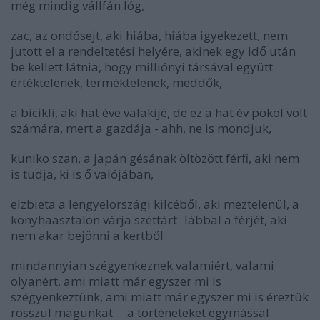
még mindig vállfán lóg,
zac, az ondósejt, aki hiába, hiába igyekezett, nem
jutott el a rendeltetési helyére, akinek egy idő után
be kellett látnia, hogy milliónyi társával együtt
értéktelenek, terméktelenek, meddők,
a bicikli, aki hat éve valakijé, de ez a hat év pokol volt
számára, mert a gazdája - ahh, ne is mondjuk,
kuniko szan, a japán gésának öltözött férfi, aki nem
is tudja, ki is ő valójában,
elzbieta a lengyelországi kilcéből, aki meztelenül, a
konyhaasztalon várja széttárt lábbal a férjét, aki
nem akar bejönni a kertből
mindannyian szégyenkeznek valamiért, valami
olyanért, ami miatt már egyszer mi is
szégyenkeztünk, ami miatt már egyszer mi is éreztük
rosszul magunkat a történeteket egymással