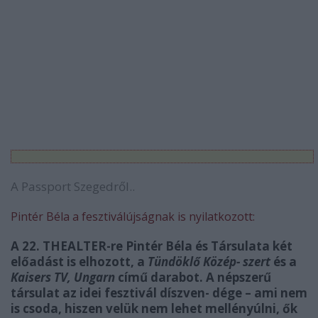
A Passport Szegedről..
Pintér Béla a fesztiválújságnak is nyilatkozott:
A 22. THEALTER-re Pintér Béla és Társulata két
előadást is elhozott, a
Tündöklő Közép- szert
és a
Kaisers TV, Ungarn
című darabot. A népszerű
társulat az idei fesztivál díszven- dége – ami nem
is csoda, hiszen velük nem lehet mellényúlni, ők