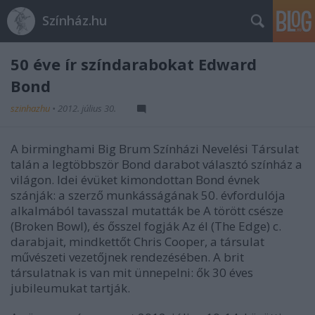
Színház.hu
50 éve ír színdarabokat Edward
Bond
szinhazhu
•
2012. július 30.
A birminghami Big Brum Színházi Nevelési Társulat
talán a legtöbbször Bond darabot választó színház a
világon. Idei évüket kimondottan Bond évnek
szánják: a szerző munkásságának 50. évfordulója
alkalmából tavasszal mutatták be A törött csésze
(Broken Bowl), és ősszel fogják Az él (The Edge) c.
darabjait, mindkettőt Chris Cooper, a társulat
művészeti vezetőjnek rendezésében. A brit
társulatnak is van mit ünnepelni: ők 30 éves
jubileumukat tartják.