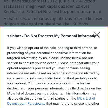
Az ünnpepség-sorozat 2012. július 10-14. közötti
szakaszára meghívást kaptak az idén 20 éves
Kerekasztal Színházi Nevelési Központ munkatársai.
A már elkészült előadás foglalkozás-részein közösen
dolgoztunk angol munkatársaikkal. Különös
szerencsének tartjuk, hogy részt vehettünk
Edward
Bond
vezetésével
Az él
c. darab első próbáin, ahol a
szinhaz -
Do Not Process My Personal Information
két társulat közösen kezdett hozzá a szöveg
feltérképezéséhez – a mester vezetésével.
If you wish to opt-out of the sale, sharing to third parties, or
Az egyik legkülönösebb élmény
Bond
dal dolgozva,
processing of your personal or sensitive information for
hogy saját szövegeire, az általa lejegyzett replikákra
targeted advertising by us, please use the below opt-out
úgy tekint, mintha nem a fantázia szüleményei
section to confirm your selection. Please note that after your
lennének, hanem valós, hús-vér emberek
opt-out request is processed you may continue seeing
beszélgetéseit kihallgatva, csupán lejegyezte volna
interest-based ads based on personal information utilized by
azokat.
us or personal information disclosed to third parties prior to
your opt-out. You may separately opt-out of the further
disclosure of your personal information by third parties on the
IAB’s list of downstream participants. This information may
also be disclosed by us to third parties on the
IAB’s List of
Downstream Participants
that may further disclose it to other