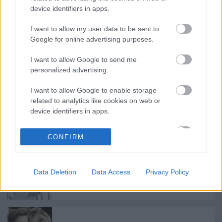
Kerekasztal Színházi Nevelési Központ
device identifiers in apps.
I want to allow my user data to be sent to
Google for online advertising purposes.
I want to allow Google to send me
personalized advertising.
Ajánlott bejegyzések:
I want to allow Google to enable storage
related to analytics like cookies on web or
device identifiers in apps.
Indul az e-Trafó online programsorozat
I want to allow Google to enable storage
CONFIRM
related to functionality of the website or app.
I want to allow Google to enable storage
Data Deletion
Data Access
Privacy Policy
related to personalization.
Meghalt Böröndi Tamás
I want to allow Google to enable storage
related to security, including authentication
functionality and fraud prevention, and other