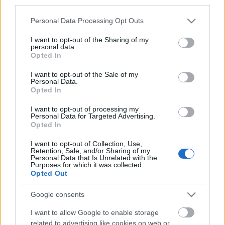
third parties.
Please note that this website/app uses one or more Google
Personal Data Processing Opt Outs
services and may gather and store information including but
not limited to your visit or usage behaviour. You may click to
I want to opt-out of the Sharing of my
personal data.
grant or deny consent to Google and its third-party tags to
Opted In
use your data for below specified purposes in below Google
consent section.
I want to opt-out of the Sale of my
Personal Data.
Opted In
A szerző meghívásunkra két évvel ezelőtt
Magyarországon járt, ekkor tekintette meg a
I want to opt-out of processing my
Personal Data for Targeted Advertising.
Katonában éppen futó darabját is.
Opted In
A még ma is igen aktív drámaíró a színházi nevelés
elkötelezett híve: számos gyerek- és ifjúsági darabot
I want to opt-out of Collection, Use,
Retention, Sale, and/or Sharing of my
írt, többségét a
Big Brum
nak. Egyik előadását
Personal Data that Is Unrelated with the
(
Tizenegy trikó
, rendezte
Bethlenfalvy Ádám
) a
Purposes for which it was collected.
Opted Out
Kerekasztal is játszotta.
A
Big Brum
ősszel fesztivált tart a szerző tiszteletére.
Google consents
Lipták Ildikó
I want to allow Google to enable storage
színész-drámatanár
related to advertising like cookies on web or