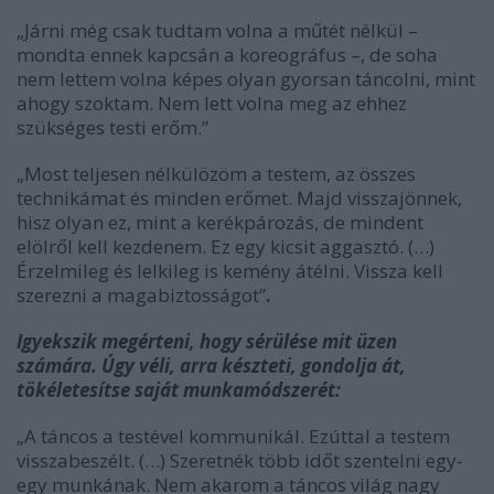
„Járni még csak tudtam volna a műtét nélkül –
mondta ennek kapcsán a koreográfus –, de soha
nem lettem volna képes olyan gyorsan táncolni, mint
ahogy szoktam. Nem lett volna meg az ehhez
szükséges testi erőm.”
„Most teljesen nélkülözöm a testem, az összes
technikámat és minden erőmet. Majd visszajönnek,
hisz olyan ez, mint a kerékpározás, de mindent
elölről kell kezdenem. Ez egy kicsit aggasztó. (…)
Érzelmileg és lelkileg is kemény átélni. Vissza kell
szerezni a magabiztosságot”
.
Igyekszik megérteni, hogy sérülése mit üzen
számára. Úgy véli, arra készteti, gondolja át,
tökéletesítse saját munkamódszerét:
„A táncos a testével kommunikál. Ezúttal a testem
visszabeszélt. (…) Szeretnék több időt szentelni egy-
egy munkának. Nem akarom a táncos világ nagy