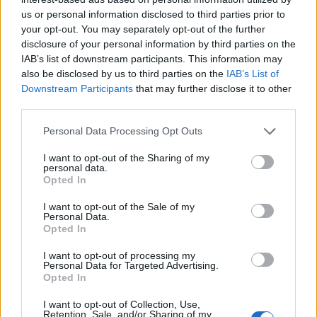
Akram Khan meglepődik azokon, akik szerint egy
us or personal information disclosed to third parties prior to
olimpiai megnyitóra pazarlás 27 millió fontot
your opt-out. You may separately opt-out of the further
költeni:
disclosure of your personal information by third parties on the
IAB’s list of downstream participants. This information may
„Hiszek abban, hogy a művészet segít az embernek
also be disclosed by us to third parties on the
IAB’s List of
felülemelkedni a nehézségeken, túlélni a nagyon-
Downstream Participants
that may further disclose it to other
nagyon nehéz időszakokat.”
third parties.
A világ minden táján művészeti bizottságok tagjaival
Please note that this website/app uses one or more Google
Personal Data Processing Opt Outs
beszélgetve megfigyelte, hogy óvatosak, amikor a
services and may gather and store information including but
not limited to your visit or usage behaviour. You may click to
I want to opt-out of the Sharing of my
művészetre kell pénzt adni. Véleménye szerint ez
personal data.
grant or deny consent to Google and its third-party tags to
bizonytalanná teszi az alkotókat, feszültséget kelt
Opted In
use your data for below specified purposes in below Google
bennük, de ez nem feltétlenül rossz – mondja. „ A
consent section.
művésznek ösztönző erőként kell felhasználnia a
I want to opt-out of the Sale of my
Personal Data.
feszültséget és a súrlódást.”
Opted In
Az alkotásról
I want to opt-out of processing my
Personal Data for Targeted Advertising.
Opted In
„Mindennek a testemből kell jönni. Ahogy idősödöm,
egyre jobban leköt a dolgok fogalmi, koncepcionális
I want to opt-out of Collection, Use,
oldala, de számomra ösztönösen mindig az első a
Retention, Sale, and/or Sharing of my