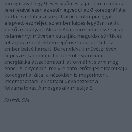
mozgásával, egy 9 éves kisfiú és saját karizmatikus
jelenlétével ezen az estén egyedül az ő koreográfiája
tudta csak kifejezésre juttatni az olimpia egyik
alapvető eszméjét: az ember képes legyőzni saját
belső akadályait. Akram Khan mozdulat-esszenciái
valamennyi művében kutatják, magukba sűrítik és
feltárják az emberben rejlő ösztönös erőket, az
ember belső harcait. De rendkívüli művész lévén
képes azokat integrálni, teremtő spirituális
energiákká átszellemíteni, átformálni, s ami még
ennél is lényegibb, mélyre ható, erőteljes dinamikájú
koreográfiái által a nézőkben is megérinteni,
megmozdítani, elindítani ugyanezeket a
folyamatokat. A mozgás alkimistája ő.
Szerző: GM