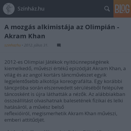
Színház.hu
A mozgás alkimistája az Olimpián -
Akram Khan
szinhazhu
•
2012. július 31.
2012-es Olimpiai Játékok nyitóünnepségének
kiemelkedő, művészi értékű epizódját Akram Khan, a
világ és az angol kortárs táncművészet egyik
legjelentősebb alkotója koreografálta. Egy korábbi
táncpróba során elszenvedett sérüléséből felépülve
táncosként is újra láthatták a nézők. Az alábbiakban
összeállítást olvashatnak balesetének fizikai és lelki
hatásáról, a művész belső
reflexióiról, megismerhetik Akram Khan művészi,
emberi attitűdjét.