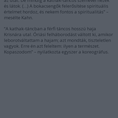
az utat. De mindig a kathak-táncos szemével nézek
és látok. (…) A bokacsengők felerősítése spirituális
értelmet hordoz, és nekem fontos a spiritualitás” –
mesélte Kahn.
“A kathak-táncban a férfi táncos hosszú haja
Krisnára utal. Óriási felháborodást váltott ki, amikor
leborotváltattam a hajam; azt mondták, tiszteletlen
vagyok. Erre én azt feleltem: ilyen a természet.
Kopaszodom” – nyilatkozta egyszer a koreográfus.