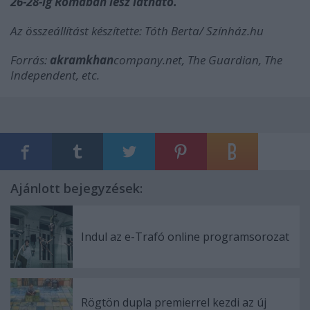
26-28-ig Rómában lesz látható.
Az összeállítást készítette: Tóth Berta/ Színház.hu
Forrás:
akramkhan
company.net, The Guardian, The
Independent, etc.
Ajánlott bejegyzések:
Indul az e-Trafó online programsorozat
Rögtön dupla premierrel kezdi az új