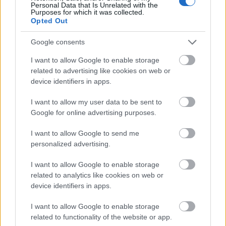
Personal Data that Is Unrelated with the
mozdulás, a mozgás. Az igazság a mozdulatban
Purposes for which it was collected.
rejlik, és ez nem a táncból, hanem a táncos vagy a
Opted Out
koreográfus személyéből ered.”
Google consents
A koreografálás folyamatáról
:
I want to allow Google to enable storage
related to advertising like cookies on web or
„Először megfogalmazom, mit szeretnénk
device identifiers in apps.
megvizsgálni, kutatni. Ez általában egy év, amikor
már teljesen beivódik az emberbe. A stúdióban
I want to allow my user data to be sent to
mindent elengedek. Nem próbálom azt újraalkotni,
Google for online advertising purposes.
ami a fejemben van, csak hagyom, hogy történjenek
a dolgok. Nagyon későn hozom meg a döntéseket.
I want to allow Google to send me
Aztán öntöm formába. Akkor tudom, mit akarok,
personalized advertising.
amikor már megtaláltam. Olyan ez, mint egy
felfedezés, feltárás; olykor nagyon hosszú időbe telik
I want to allow Google to enable storage
megtalálni, amit az ember keres.”
related to analytics like cookies on web or
device identifiers in apps.
I want to allow Google to enable storage
related to functionality of the website or app.