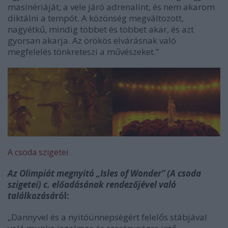
masinériáját, a vele járó adrenalint, és nem akarom
diktálni a tempót. A közönség megváltozott,
nagyétkű, mindig többet és többet akar, és azt
gyorsan akarja. Az örökös elvárásnak való
megfelelés tönkreteszi a művészeket.”
A csoda szigetei
Az Olimpiát megnyitó „Isles of Wonder” (A csoda
szigetei) c. előadásának rendezőjével való
találkozásá
ról:
„Dannyvel és a nyitóünnepségért felelős stábjával