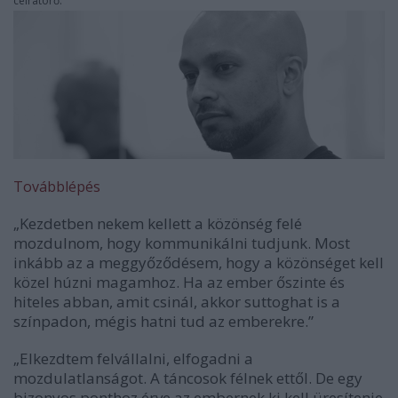
célratörő.”
Továbblépés
„Kezdetben nekem kellett a közönség felé
mozdulnom, hogy kommunikálni tudjunk. Most
inkább az a meggyőződésem, hogy a közönséget kell
közel húzni magamhoz. Ha az ember őszinte és
hiteles abban, amit csinál, akkor suttoghat is a
színpadon, mégis hatni tud az emberekre.”
„Elkezdtem felvállalni, elfogadni a
mozdulatlanságot. A táncosok félnek ettől. De egy
bizonyos ponthoz érve az embernek ki kell üresítenie