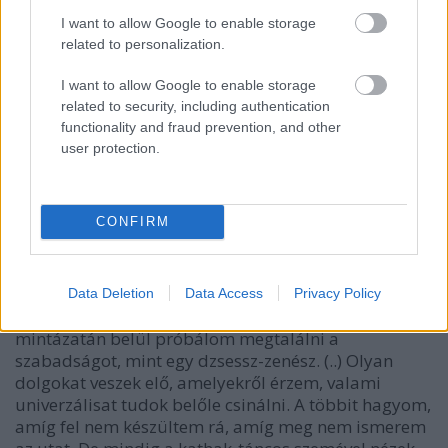
I want to allow Google to enable storage
related to personalization.
I want to allow Google to enable storage
related to security, including authentication
functionality and fraud prevention, and other
bangladesi szülők gyermekeként
Akram Khan
user protection.
Londonban született, az 500 éves klasszikus indiai
tánctechnikát, a kathakot tanulta a világhíres Sri
Pratap Pawar guru vezetésével az Indiai
CONFIRM
Táncakadémián.
A kathak klasszikus
formanyelvével kapcsolatos gondolatai
rávilágítanak alkotói motivációira is:
Data Deletion
Data Access
Privacy Policy
„A kathak szigorúságán és matematikai pontosságú
mintázatán belül próbálom megtalálni a
szabadságot, mint egy dzsessz-zenész. (..) Olyan
dolgokat veszek elő, amelyekről érzem, valami
univerzálisat tudok belőle csinálni. A többit hagyom,
amíg fel nem készültem rá, amíg meg nem ismerem