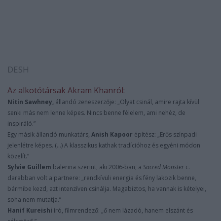
DESH
Az alkotótársak Akram Khanról:
Nitin Sawhney,
állandó zeneszerzője: „Olyat csinál, amire rajta kívül
senki más nem lenne képes. Nincs benne félelem, ami nehéz, de
inspiráló.”
Egy másik állandó munkatárs,
Anish Kapoor
építész: „Erős színpadi
jelenlétre képes. (…) A klasszikus kathak tradícióhoz és egyéni módon
közelít.”
Sylvie Guillem
balerina szerint, aki 2006-ban, a
Sacred Monster
c.
darabban volt a partnere: „rendkívüli energia és fény lakozik benne,
bármibe kezd, azt intenzíven csinálja. Magabiztos, ha vannak is kételyei,
soha nem mutatja.”
Hanif Kureishi
író, filmrendező: „ő nem lázadó, hanem elszánt és