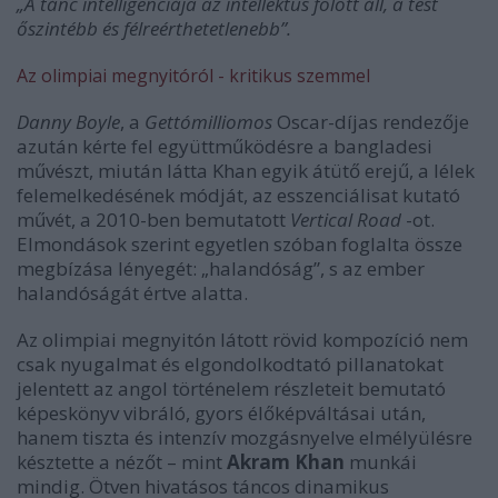
„A tánc intelligenciája az intellektus fölött áll, a test
őszintébb és félreérthetetlenebb”.
Az olimpiai megnyitóról - kritikus szemmel
Danny Boyle
, a
Gettómilliomos
Oscar-díjas rendezője
azután kérte fel együttműködésre a bangladesi
művészt, miután látta Khan egyik átütő erejű, a lélek
felemelkedésének módját, az esszenciálisat kutató
művét, a
2010-ben bemutatott
Vertical Road
-ot.
Elmondások szerint egyetlen szóban foglalta össze
megbízása lényegét: „halandóság”, s az ember
halandóságát értve alatta.
Az olimpiai megnyitón látott rövid kompozíció nem
csak nyugalmat és elgondolkodtató pillanatokat
jelentett az angol történelem részleteit bemutató
képeskönyv vibráló, gyors élőképváltásai után,
hanem tiszta és intenzív mozgásnyelve elmélyülésre
késztette a nézőt – mint
Akram Khan
munkái
mindig. Ötven hivatásos táncos dinamikus