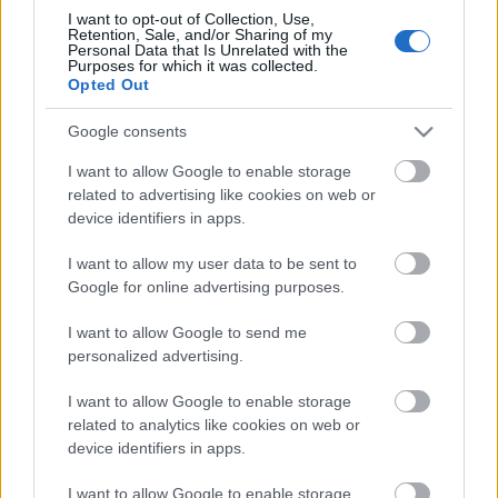
egyszerre dolgozott színi társulatokban és
I want to opt-out of Collection, Use,
filmforgatásokon. A Madách és a Vígszínházban,
Retention, Sale, and/or Sharing of my
valamint a Győri és a Tatabányai Színházban is
Personal Data that Is Unrelated with the
Purposes for which it was collected.
népszerű művész együtt forgatott Szabó Istvánnal,
Opted Out
Jancsó Miklóssal, Ragályi Elemérrel, Bujtor Istvánnal,
Herendi Gáborral és Goda Krisztával is.
Google consents
Turek Miklós 2004-ben mutatta be Faludy
Györgyről szóló első önálló előadását, amivel a
I want to allow Google to enable storage
related to advertising like cookies on web or
Fringe Fesztivál legjobb férfi előadója lett, és
device identifiers in apps.
elnyerte a Kaleidoszkóp Fesztivál különdíját is.
Programja időközben egy négyrészes versszínházi
I want to allow my user data to be sent to
előadássorozattá bővült (Faludy György, József
Google for online advertising purposes.
Attila, Radnóti Miklós, Petőfi Sándor), melyekből a
költők versein keresztül az életük is a közönség elé
I want to allow Google to send me
tárul.
personalized advertising.
Versszínház:
A Versszínház a költészet és a
színművészet határvidékén született különleges
I want to allow Google to enable storage
kompozíció, amely nem egyenlő a hagyományos
related to analytics like cookies on web or
pódiumelőadással. A dramaturgiát az élet, a
device identifiers in apps.
szövegkönyvet pedig maga a költő írta. Amiként egy
vers a pillanatok impressziója, úgy a Versszínház
I want to allow Google to enable storage