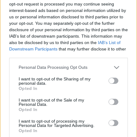
opt-out request is processed you may continue seeing
interest-based ads based on personal information utilized by
us or personal information disclosed to third parties prior to
your opt-out. You may separately opt-out of the further
disclosure of your personal information by third parties on the
IAB’s list of downstream participants. This information may
also be disclosed by us to third parties on the
IAB’s List of
Downstream Participants
that may further disclose it to other
third parties.
Please note that this website/app uses one or more Google
Personal Data Processing Opt Outs
services and may gather and store information including but
KosborTrió:
A KosborTrió 1987-ben alakult,
not limited to your visit or usage behaviour. You may click to
I want to opt-out of the Sharing of my
jelenlegi felállásában két éve zenélnek együtt. A trió
personal data.
grant or deny consent to Google and its third-party tags to
Opted In
énekese és dalszerzője Tamás Benedek (lantgitár,
use your data for below specified purposes in below Google
barit-oud, mando-lant, bőgő), a triót Gyulai Csaba
consent section.
I want to opt-out of the Sale of my
(gadulka, valamint udu, daf, cajon és más
Personal Data.
Opted In
ütőhangszerek) és Nemes János (kavola, tenor-és
szopraninószaxofon, basszusklarinét) teszi teljessé.
I want to opt-out of processing my
Turek Miklós:
Turek Miklós a Színház- és
Personal Data for Targeted Advertising.
Filmművészeti Egyetemen töltött évek után
Opted In