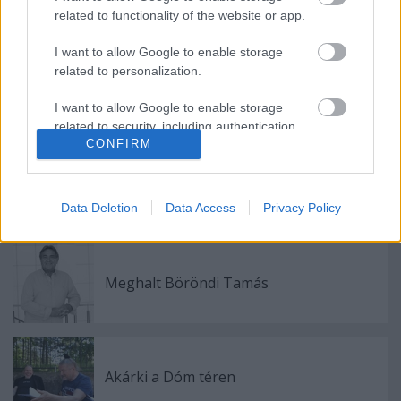
láncra fűzi a költő életének valamennyi fontos és
related to functionality of the website or app.
jelképes állomását, hogy a néző teljes képet kapjon a
történelmi korról, a személyes drámákról és
I want to allow Google to enable storage
related to personalization.
magáról a sorok írójáról is.
I want to allow Google to enable storage
related to security, including authentication
CONFIRM
functionality and fraud prevention, and other
user protection.
Data Deletion
Data Access
Privacy Policy
Ajánlott bejegyzések:
Meghalt Böröndi Tamás
Akárki a Dóm téren