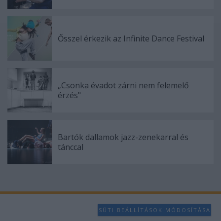
Ősszel érkezik az Infinite Dance Festival
„Csonka évadot zárni nem felemelő
érzés"
Bartók dallamok jazz-zenekarral és
tánccal
SÜTI BEÁLLÍTÁSOK MÓDOSÍTÁSA