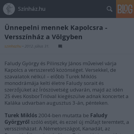
Színház.hu
Ünnepelni mennek Kapolcsra -
Versszínház a Völgyben
szinhazhu
•
2012. július 31.
Faludy György és Pilinszky János műveivel várja
Kapolcs a versszerető közönséget. Versekkel, de
szavalatok nélkül – előbb Turek Miklós
monodrámája kelti életre Faludy sorait és
szerzőjüket az Írószövetség udvarán, majd az idén
25 éves KosborTrióval kiegészülve adnak koncertet a
Kaláka udvarban augusztus 3-án, pénteken.
Turek Miklós
2004-ben mutatta be
Faludy
Györgyről
szóló estjét, és ezzel új műfajt teremtett, a
versszínházat. A Németországot, Kanadát, az