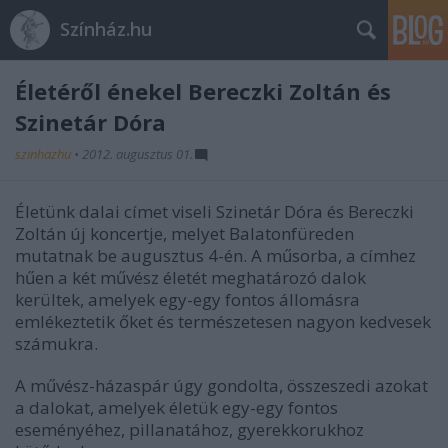
Színház.hu
Életéről énekel Bereczki Zoltán és
Szinetár Dóra
szinhazhu
•
2012. augusztus 01.
Életünk dalai címet viseli Szinetár Dóra és Bereczki
Zoltán új koncertje, melyet Balatonfüreden
mutatnak be augusztus 4-én. A műsorba, a címhez
hűen a két művész életét meghatározó dalok
kerültek, amelyek egy-egy fontos állomásra
emlékeztetik őket és természetesen nagyon kedvesek
számukra.
A művész-házaspár úgy gondolta, összeszedi azokat
a dalokat, amelyek életük egy-egy fontos
eseményéhez, pillanatához, gyerekkorukhoz