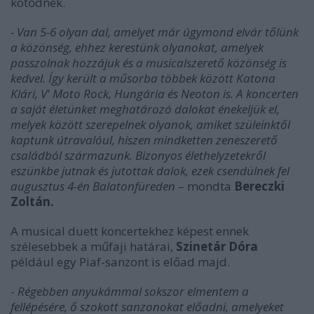
kötődnek.
- Van 5-6 olyan dal, amelyet már úgymond elvár tőlünk
a közönség, ehhez kerestünk olyanokat, amelyek
passzolnak hozzájuk és a musicalszerető közönség is
kedvel. Így került a műsorba többek között Katona
Klári, V' Moto Rock, Hungária és Neoton is. A koncerten
a saját életünket meghatározó dalokat énekeljük el,
melyek között szerepelnek olyanok, amiket szüleinktől
kaptunk útravalóul, hiszen mindketten zeneszerető
családból származunk. Bizonyos élethelyzetekről
eszünkbe jutnak és jutottak dalok, ezek csendülnek fel
augusztus 4-én Balatonfüreden
– mondta
Bereczki
Zoltán.
A musical duett koncertekhez képest ennek
szélesebbek a műfaji határai,
Szinetár Dóra
például egy Piaf-sanzont is előad majd.
-
Régebben anyukámmal sokszor elmentem a
fellépésére, ő szokott sanzonokat előadni, amelyeket