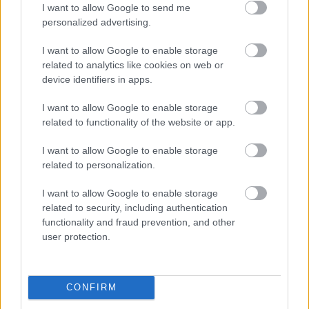
I want to allow Google to send me
personalized advertising.
I want to allow Google to enable storage
related to analytics like cookies on web or
device identifiers in apps.
I want to allow Google to enable storage
related to functionality of the website or app.
I want to allow Google to enable storage
related to personalization.
I want to allow Google to enable storage
- Ez egy új utat nyit abba az irányba, amit az
related to security, including authentication
Ajándékkal megpróbáltunk elkezdeni. A szerzők Szabó
functionality and fraud prevention, and other
Zé, Sebastian Armand, illetve Johnny K. Palmer, aki az
user protection.
eredeti szöveget írta. Egy új élet új dala ez..
. - mondta
Bereczki Zoltá
n.
Az alapvetően duettekből álló műsorban két-két
CONFIRM
szólószámot is hallhatnak majd a nézők,
Szinetár