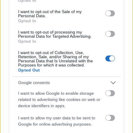
Opted In
dalaik közül is előadnak párat, például
Bereczki
use your data for below specified purposes in below Google
Zoltán
szólólemezéről, az Álomképről hallhatják
consent section.
I want to opt-out of the Sale of my
majd az eredetileg
Tóth Gabival
fölénekelt duettet,
Personal Data.
Opted In
A holnap másé már-t, ezúttal azonban
Szinetár
Dóra
lesz a partner. A művészeken kívül persze a
I want to opt-out of processing my
zenekar is lelkesen készül a koncertre,
Csiszár
Personal Data for Targeted Advertising.
Opted In
Ferenc
zenekarvezetővel együtt.
I want to opt-out of Collection, Use,
Mivel a házaspár rajong a Disney-musicalekért,
Retention, Sale, and/or Sharing of my
mesékért, ezúttal sem maradhat ki egy új
Personal Data that Is Unrelated with the
Purposes for which it was collected.
rajzfilmsláger a műsorból, így az Aladdin, a Tarzan
Opted Out
és A Szépség és a Szörnyeteg után most az Egyiptom
hercegéből adják elő Whitney Houston és Mariah
Google consents
Carey duettjét, a When you believe magyar
változatát, amelynek szövegét
Orbán Tamás
írta. A
I want to allow Google to enable storage
related to advertising like cookies on web or
szövegírónak más dala is elhangzik a koncerten,
device identifiers in apps.
többek között A szerelem él, amely a Duett albumon
már hallható volt.
I want to allow my user data to be sent to
Google for online advertising purposes.