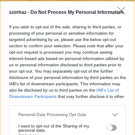
szinhaz -
Do Not Process My Personal Information
If you wish to opt-out of the sale, sharing to third parties, or
processing of your personal or sensitive information for
targeted advertising by us, please use the below opt-out
section to confirm your selection. Please note that after your
opt-out request is processed you may continue seeing
interest-based ads based on personal information utilized by
us or personal information disclosed to third parties prior to
your opt-out. You may separately opt-out of the further
disclosure of your personal information by third parties on the
IAB’s list of downstream participants. This information may
also be disclosed by us to third parties on the
IAB’s List of
Downstream Participants
that may further disclose it to other
third parties.
Please note that this website/app uses one or more Google
Personal Data Processing Opt Outs
services and may gather and store information including but
not limited to your visit or usage behaviour. You may click to
I want to opt-out of the Sharing of my
personal data.
A művészek a már ismert slágerek mellett saját
grant or deny consent to Google and its third-party tags to