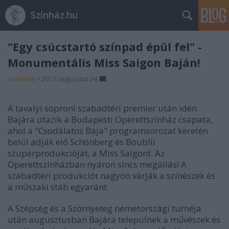
Színház.hu
"Egy csúcstartó színpad épül fel" -
Monumentális Miss Saigon Baján!
szinhazhu
•
2012. augusztus 24.
A tavalyi soproni szabadtéri premier után idén
Bajára utazik a Budapesti Operettszínház csapata,
ahol a "Csodálatos Baja" programsorozat keretén
belül adják elő Schönberg és Boublil
szuperprodukcióját, a Miss Saigont. Az
Operettszínházban nyáron sincs megállás! A
szabadtéri produkciót nagyon várják a színészek és
a műszaki stáb egyaránt.
A Szépség és a Szörnyeteg németországi turnéja
után augusztusban Bajára települnek a művészek és