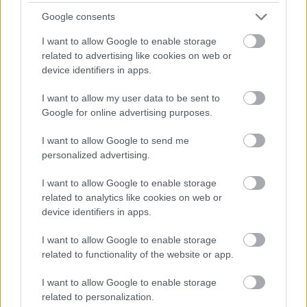
képviseltették magukat.
Kerényi Miklós Máté
Google consents
(Thuy),
Mészáros Árpád Zsolt
és
Kocsis Dénes
a
163-as asztalnál, a Nagymező utcai teátrum
I want to allow Google to enable storage
csapatában serénykedett. MÁZS, aki az előadásban
related to advertising like cookies on web or
a Professzort játssza, a családjával érkezett, Rózsa és
device identifiers in apps.
a kis Merse megállíthatatlanul sürögtek-forogtak az
óriási bogrács körül, édesapjuk nem győzött rájuk
I want to allow my user data to be sent to
figyelni.
"Baja nagyon kedves a szívemnek. Az egyik
Google for online advertising purposes.
legjobb barátomnak van itt vendéglője, és a Sümegi
I want to allow Google to send me
Pincészetbe is ellátogattunk, ahol szerintem az egész
personalized advertising.
országban a legfinomabb a cserszegi fűszeres. Kicsit
már hazajárok a Sugovica-partra, remélem, augusztus
I want to allow Google to enable storage
végén újra elkísér majd a családom is ide, hiszen egy
related to analytics like cookies on web or
hétre leköltözik a színház a Miss Saigon gigantikus,
device identifiers in apps.
szabadtéri verziójával. Ahol most bográcsok vannak,
ott lesz a négyezer főnek felállított nézőtér és a
I want to allow Google to enable storage
Városháza előtt építjük majd fel a hatalmas színpadot"
related to functionality of the website or app.
- mondta büszkén Árpi.
I want to allow Google to enable storage
related to personalization.