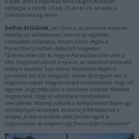
a stáb, ahol a legendás Miss Saigon előadást
láthatják a nézők 24-én, 25-én és 26-án este, a
Szentháromság téren.
Dolhai Attilának
, aki Chris-t, az amerikai katonát
alakítja az előadásban, nem ez az egyetlen
szabadtéri előadása, hiszen július végén a
Parasztbecsületben debütált Szegeden.
"
Szerencsésen jött ki, hogy a Parasztbecsület után a
Miss Saigonnal zárom a nyarat, az operánál könnyebb
műfaj a musical. Sopronhoz hasonlóan Baján is
garantált lesz a jó hangulat, hiszen újra együtt lesz a
saigonos csapat. Nagyon várjuk mindannyian, hogy ott
legyünk, hogy felépüljön a hatalmas színpad. Mindent
megteszünk, hogy az előadások minél jobban
sikerüljenek. Nemrég voltunk a kollégáimmal Baján egy
sárkányhajó-versenyen, és utána föltérképeztük a
terepet, jó lesz a próbák után fürödni egyet a
Sugovicában, és megenni egy finom bajai halászlevet!"