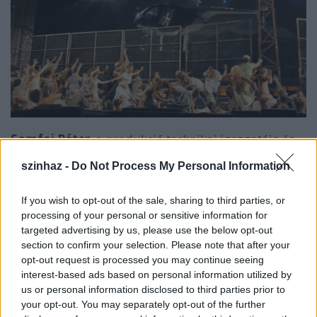
Somfai Péter
, a produkció technikai igazgatója és
világítástervezője kollégáival együtt már hetek óta a
szinhaz -
Do Not Process My Personal Information
bajai előadások műszaki előkészületeivel
foglalatoskodik.
"Baján egy csúcstartó színpad épül
fel, csúcstechnikával! 1400 négyzetméteres, melynek
If you wish to opt-out of the sale, sharing to third parties, or
közepén található a 150 négyzetméteres forgószínpad.
processing of your personal or sensitive information for
targeted advertising by us, please use the below opt-out
A világítást számítógép által vezérelt robotlámpákkal
section to confirm your selection. Please note that after your
oldjuk meg, 50 projektor és 240 reflektor is szerepel a
opt-out request is processed you may continue seeing
technikai eszközök között. A díszlet, a jelmezek, a hang
interest-based ads based on personal information utilized by
és a fénytechnika 18 kamionban utazik a helyszínre,
us or personal information disclosed to third parties prior to
ahol a színpad építésén 100, üzemeltetésén pedig 60
your opt-out. You may separately opt-out of the further
technikus dolgozik - elsősorban az Operettszínház