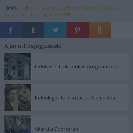
Címkék:
dolhai attila
operettszínház
mészáros árpád zsolt
vágó zsuzsi
miss saigon
KERO®
Ajánlott bejegyzések:
Indul az e-Trafó online programsorozat
Különleges találkozások Zsámbékon
Akárki a Dóm téren