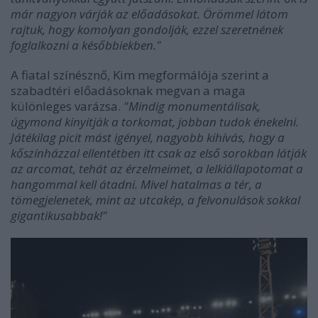
már nagyon várják az előadásokat. Örömmel látom
rajtuk, hogy komolyan gondolják, ezzel szeretnének
foglalkozni a későbbiekben."
A fiatal színésznő, Kim megformálója szerint a
szabadtéri előadásoknak megvan a maga
különleges varázsa.
"Mindig monumentálisak,
úgymond kinyitják a torkomat, jobban tudok énekelni.
Játékilag picit mást igényel, nagyobb kihívás, hogy a
kőszínházzal ellentétben itt csak az első sorokban látják
az arcomat, tehát az érzelmeimet, a lelkiállapotomat a
hangommal kell átadni. Mivel hatalmas a tér, a
tömegjelenetek, mint az utcakép, a felvonulások sokkal
gigantikusabbak!"