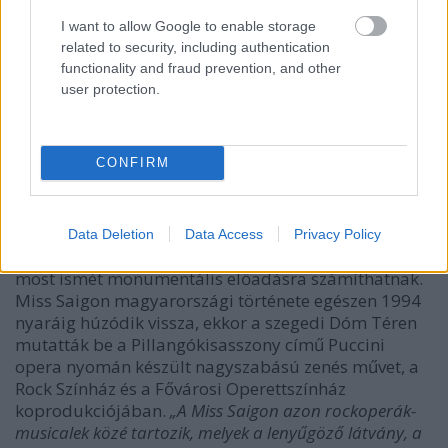
I want to allow Google to enable storage
related to security, including authentication
functionality and fraud prevention, and other
user protection.
CONFIRM
Data Deletion
Data Access
Privacy Policy
A tavalyi szabadtéri Miss Saigon előadás sikere után
most ismét monumentális előadásra számíthatnak.
Miss Saigon magyarországi története egészen 1994
nyaráig húzódik vissza, ekkor a szegedi Dóm Téren
mutatták be a Pillangókisasszony című Puccini
opera nyomán készült nagyszabású zenés művet, a
Rock Színház és a Fővárosi Operettszínház
koprodukciójában.
„A Miss Saigon azon rockoperák-
musicalek közé tartozik, melyek a lenyűgöző látvány, a