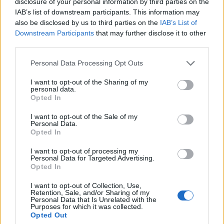
disclosure of your personal information by third parties on the
stábjából. A látványos produkcióban 2 helikopter is
IAB’s list of downstream participants. This information may
részt vesz."
also be disclosed by us to third parties on the
IAB’s List of
Downstream Participants
that may further disclose it to other
third parties.
Please note that this website/app uses one or more Google
Personal Data Processing Opt Outs
services and may gather and store information including but
not limited to your visit or usage behaviour. You may click to
I want to opt-out of the Sharing of my
personal data.
grant or deny consent to Google and its third-party tags to
Opted In
use your data for below specified purposes in below Google
consent section.
I want to opt-out of the Sale of my
Personal Data.
Opted In
I want to opt-out of processing my
Personal Data for Targeted Advertising.
Opted In
I want to opt-out of Collection, Use,
Retention, Sale, and/or Sharing of my
Július második hétvégéjén egyébként - immár
Personal Data that Is Unrelated with the
Purposes for which it was collected.
hagyományosan - idén is megrendezték Baján a
Opted Out
Halfőző Fesztivált, ahol a Miss Saigon színészei is