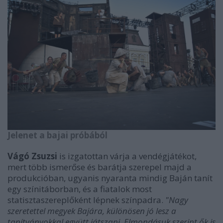
Jelenet a bajai próbából
Vágó Zsuzsi
is izgatottan várja a vendégjátékot,
mert több ismerőse és barátja szerepel majd a
produkcióban, ugyanis nyaranta mindig Baján tanít
egy színitáborban, és a fiatalok most
statisztaszereplőként lépnek színpadra.
"Nagy
szeretettel megyek Bajára, különösen jó lesz a
tanítványokkal együtt játszani. Elmondásuk szerint ők is