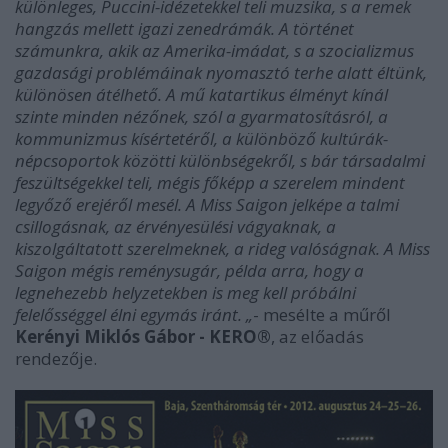
különleges, Puccini-idézetekkel teli muzsika, s a remek
hangzás mellett igazi zenedrámák. A történet
számunkra, akik az Amerika-imádat, s a szocializmus
gazdasági problémáinak nyomasztó terhe alatt éltünk,
különösen átélhető. A mű katartikus élményt kínál
szinte minden nézőnek, szól a gyarmatosításról, a
kommunizmus kísértetéről, a különböző kultúrák-
népcsoportok közötti különbségekről, s bár társadalmi
feszültségekkel teli, mégis főképp a szerelem mindent
legyőző erejéről mesél. A Miss Saigon jelképe a talmi
csillogásnak, az érvényesülési vágyaknak, a
kiszolgáltatott szerelmeknek, a rideg valóságnak. A Miss
Saigon mégis reménysugár, példa arra, hogy a
legnehezebb helyzetekben is meg kell próbálni
felelősséggel élni egymás iránt. „
- mesélte a műről
Kerényi Miklós Gábor - KERO®
, az előadás
rendezője.